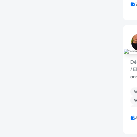
Dé
/ E
an
20
W
W
G
C
M