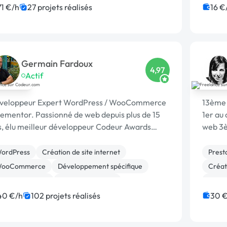
Gesti
71 €/h
27 projets réalisés
16 €
Uberc
Germain Fardoux
4,97
Actif
veloppeur Expert WordPress / WooCommerce
13ème 
lementor. Passionné de web depuis plus de 15
1er au
s, élu meilleur développeur Codeur Awards
web 3è
24.
2024 D
Award
ordPress
Création de site internet
Prest
ooCommerce
Développement spécifique
Créati
estion site web
Site E-commerce
Migrat
SS, HTML, XML
Maintenance
SEO 
40 €/h
102 projets réalisés
30 €
igration ou refonte de site
Charte graphique
Chart