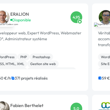
ERALION
4,95
Disponible
veloppeur web, Expert WordPress, Webmaster
Vérita
0°, Administrateur système
accomp
transf
ordPress
PHP
Prestashop
Word
SS, HTML, XML
Gestion site web
Site 
ite E-commerce
Migration ou refonte de site
Migrat
dmin système, sécurité
JavaScript
Référ
50 €/h
371 projets réalisés
59 €
éveloppement spécifique
Appli
Fabien Berthelet
5,0