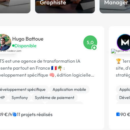
Graphiste
Manager
Hugo Battoue
5,0
Disponible
TS est une agence de transformation IA
🏆 1er
sente partout en France 🇫🇷🌴 :
site, d
eloppement spécifique 🧠, édition logicielle
straté
centre de formation 🎓. Agréée CII, CIR,
commer
aliopi, 1er [URL MASQUÉE] 🏆 !
éveloppement spécifique
Application mobile
Appli
HP
Symfony
Système de paiement
Dével
dmin système, sécurité
CSS, HTML, XML
JavaS
ordPress
Back-end
Full-stack
Front
89 €/h
11 projets réalisés
90 €