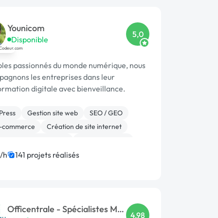
Younicom
5,0
Disponible
bles passionnés du monde numérique, nous
agnons les entreprises dans leur
ormation digitale avec bienveillance.
Press
Gestion site web
SEO / GEO
E-commerce
Création de site internet
ion ou refonte de site
WooCommerce
encement, liens
Marketing
/h
141 projets réalisés
cation mobile
Officentrale - Spécialistes Ms
4,98