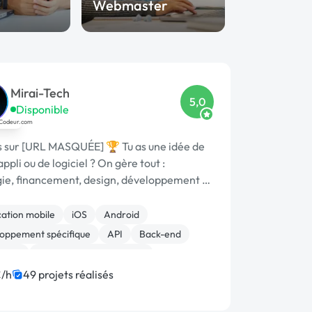
Webmaster
End
Mirai-Tech
5,0
Disponible
s sur [URL MASQUÉE] 🏆 Tu as une idée de
'appli ou de logiciel ? On gère tout :
gie, financement, design, développement et
cialisation.
cation mobile
iOS
Android
oppement spécifique
API
Back-end
cript
Création de site internet
-end
Full-stack
/h
49 projets réalisés