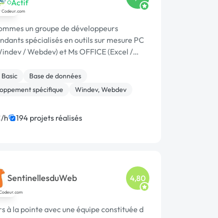
Office
Actif
ommes un groupe de développeurs
ndants spécialisés en outils sur mesure PC
Windev / Webdev) et Ms OFFICE (Excel /
eloppé des
ications. Toujours intéressés par de
 Basic
Base de données
es co...
oppement spécifique
Windev, Webdev
/h
194 projets réalisés
SentinellesduWeb
4,80
s à la pointe avec une équipe constituée d