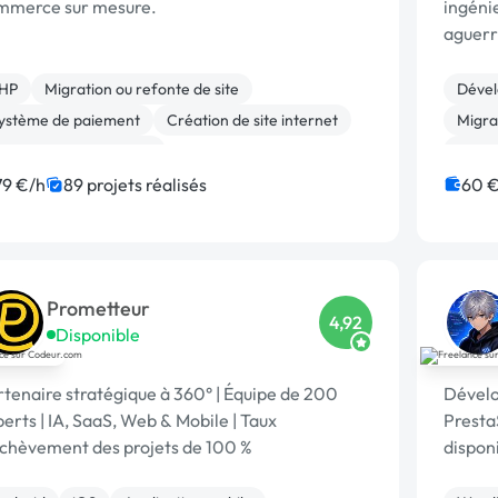
mmerce sur mesure.
ingéni
aguerr
au sein de l'en
breton 
HP
Migration ou refonte de site
Dével
ystème de paiement
Création de site internet
Migrat
odules et composants
Prest
éveloppement spécifique
JavaScript
WooC
79 €/h
89 projets réalisés
60 €
EO / GEO
Linux
CMS
Prometteur
4,92
Disponible
tenaire stratégique à 360° | Équipe de 200
Dévelo
erts | IA, SaaS, Web & Mobile | Taux
Presta
achèvement des projets de 100 %
disponi
interv