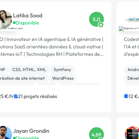
Latika Sood
5,0
Disponible
 | Innovateur en IA agentique & IA générative |
CodesC
utions SaaS orientées données & cloud-native |
l’IA et à l’i
tèmes IoT | Technologies RH | Plateformes de
d’expér
orting ESG | +12 ans d’expérience en
profes
adership
HP
CSS, HTML, XML
Symfony
Andro
réation de site internet
WordPress
Dével
pplication mobile
Python
C++
Front-end
Créati
estion de projet
PHP
25 €/h
21 projets réalisés
12 €
Jayan Grondin
4,89
Disponible