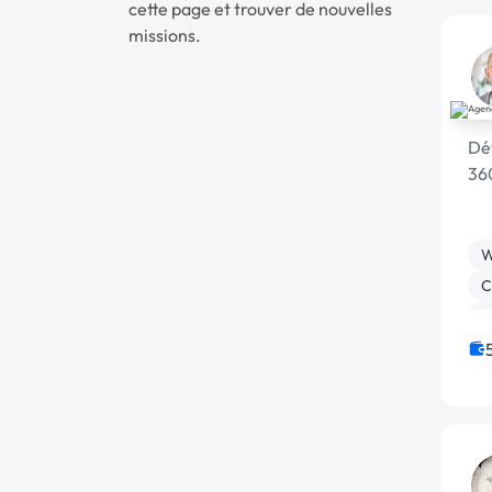
cette page et trouver de nouvelles
missions.
Dé
36
W
C
S
A
D