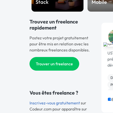
Stack
Mobile
Trouvez un freelance
rapidement
Postez votre projet gratuitement
pour être mis en relation avec les
nombreux freelances disponibles.
US
pré
Trouver un freelance
dév
💻, 
Qu
D
P
Vous êtes freelance ?
A
W
Inscrivez-vous gratuitement
sur
Codeur.com pour apparaître sur