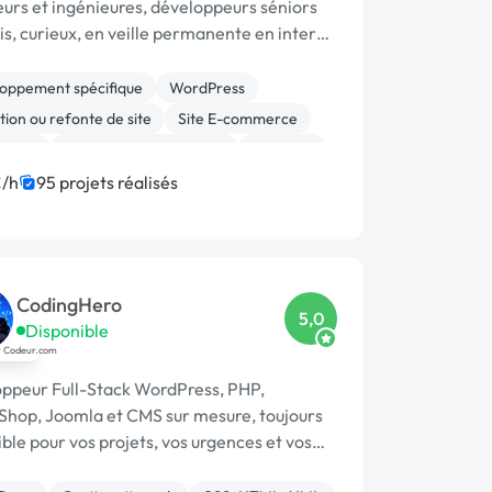
eurs et ingénieures, développeurs séniors
is, curieux, en veille permanente en interne
treprise. Un atelier de développent
(français!) , senior depuis 2011. ...
oppement spécifique
WordPress
ion ou refonte de site
Site E-commerce
ashop
Modules et composants
Symfony
ommerce
Magento
Laravel
/h
95 projets réalisés
CodingHero
5,0
Disponible
ppeur Full-Stack WordPress, PHP,
Shop, Joomla et CMS sur mesure, toujours
ble pour vos projets, vos urgences et vos
entions rapides.