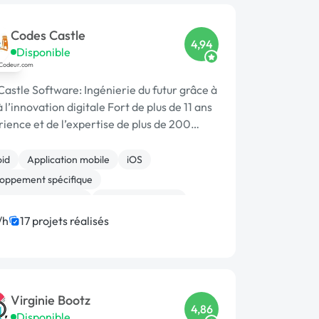
Codes Castle
4,94
Disponible
astle Software: Ingénierie du futur grâce à
nnovation digitale Fort de plus de 11 ans
ience et de l’expertise de plus de 200
sionnels, CodesCastle Software est un ac
id
Application mobile
iOS
oppement spécifique
on de site internet
Site E-commerce
Full-stack
Symfony
SaaS
/h
17 projets réalisés
Virginie Bootz
4,86
Disponible