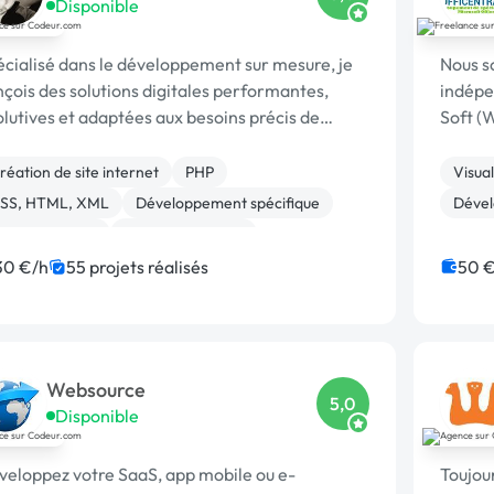
Disponible
cialisé dans le développement sur mesure, je
Nous s
çois des solutions digitales performantes,
indépe
lutives et adaptées aux besoins précis de
Soft (
que client.
Access). Depuis 2012, nous avons dév
centaines appl
réation de site internet
PHP
Visual
nouvell
SS, HTML, XML
Développement spécifique
Dével
ite clé en main
Site E-commerce
harte graphique
Paypal
Gestion site web
30 €/h
55 projets réalisés
50 €
avaScript
Websource
5,0
Disponible
veloppez votre SaaS, app mobile ou e-
Toujour