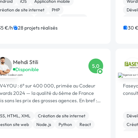
ndroid
iOS
Application mobile
Word
réation de site internet
PHP
Dével
ite E-commerce
Full-stack
AngularJS
Admin
ack-end
Front-end
Migrat
35 €/h
28 projets réalisés
30 €
Prest
Mehdi Stili
5,0
Disponible
V4YOU : 6ᵉ sur 400 000, primée au Codeur
Faseya
wards 2024 — la qualité du 6ème de France
consul
s sans les prix des grosses agences. En bref :
bablement le meilleur rapport qualité/prix de
 plateforme.
SS, HTML, XML
Création de site internet
Dével
estion site web
Node.js
Python
React
Créati
Block