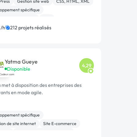
Press
Gestion site web
CSS, HTML, XML
oppement spécifique
 système, sécurité
PHP
ion ou refonte de site
Site E-commerce
/h
212 projets réalisés
ashop
WooCommerce
Yatma Gueye
4,29
Disponible
 met à disposition des entreprises des
tants en mode agile.
oppement spécifique
on de site internet
Site E-commerce
chain
Migration ou refonte de site