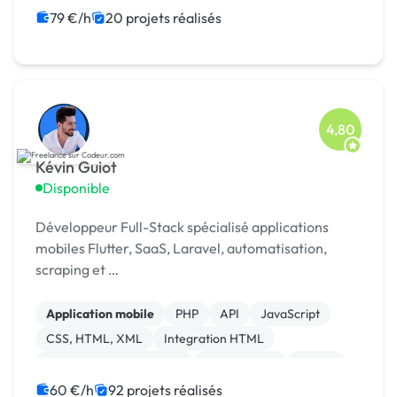
79 €/h
20 projets réalisés
4,80
Kévin Guiot
Disponible
Développeur Full-Stack spécialisé applications
mobiles Flutter, SaaS, Laravel, automatisation,
scraping et …
Application mobile
PHP
API
JavaScript
CSS, HTML, XML
Integration HTML
Création de site internet
Ruby on Rails
Paypal
iOS
60 €/h
92 projets réalisés