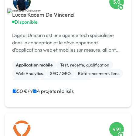
5,0
Lucas Kacem De Vincenzi
Disponible
Digital Unicorn est une agence tech spécialisée
dans la conception et le développement
d’applications web et mobiles sur mesure, alliant
performance, design et innovation.
Application mobile
Test, recette, qualification
Web Analytics
SEO / GEO
Référencement, liens
Photoshop
Modules et composants
CSS, HTML, XML
CMS
Site E-commerce
50 €/h
4 projets réalisés
4,91