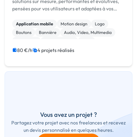
solutions sur mesure, performantes et évolutives,
pensées pour vos utilisateurs et adaptées à vos
enjeux métier.
Application mobile
Motion design
Logo
Boutons
Bannière
Audio, Video, Multimedia
WordPress
Site clé en main
SaaS
Modules et composants
80 €/h
4 projets réalisés
Vous avez un projet ?
Partagez votre projet avec nos freelances et recevez
un devis personnalisé en quelques heures.