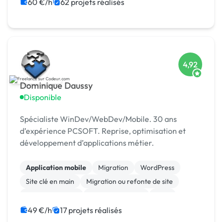
60 €/h
62 projets réalisés
4,92
Dominique Daussy
Disponible
Spécialiste WinDev/WebDev/Mobile. 30 ans
d’expérience PCSOFT. Reprise, optimisation et
développement d’applications métier.
Application mobile
Migration
WordPress
Site clé en main
Migration ou refonte de site
Gestion site web
CSS, HTML, XML
CMS
Système de paiement
Site E-commerce
49 €/h
17 projets réalisés