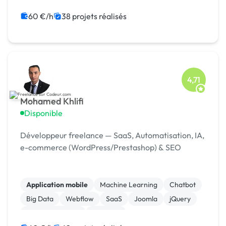
Shopify
jQuery
React
Node.js
60 €/h
38 projets réalisés
4,71
Mohamed Khlifi
Disponible
Développeur freelance — SaaS, Automatisation, IA,
e-commerce (WordPress/Prestashop) & SEO
Application mobile
Machine Learning
Chatbot
Big Data
Webflow
SaaS
Joomla
jQuery
Windev, Webdev
Symfony