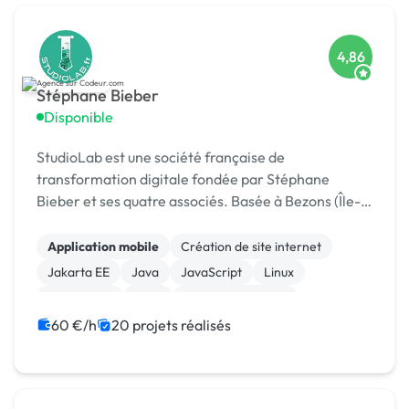
4,86
Stéphane Bieber
Disponible
StudioLab est une société française de
transformation digitale fondée par Stéphane
Bieber et ses quatre associés. Basée à Bezons (Île-
de-France), l’agence accompagne depuis plus de 20
ans les entrepr
Application mobile
Création de site internet
Jakarta EE
Java
JavaScript
Linux
Prestashop
CMS
Integration HTML
Modules et composants
60 €/h
20 projets réalisés