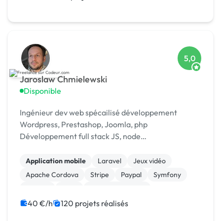
5,0
Jaroslaw Chmielewski
Disponible
Ingénieur dev web spécailisé développement
Wordpress, Prestashop, Joomla, php
Développement full stack JS, node
Scrapping/extraction données web Développement
chat temp réel : [URL MASQUÉE], webrtc
Application mobile
Laravel
Jeux vidéo
Apache Cordova
Stripe
Paypal
Symfony
Node.js
Linux
Integration HTML
40 €/h
120 projets réalisés