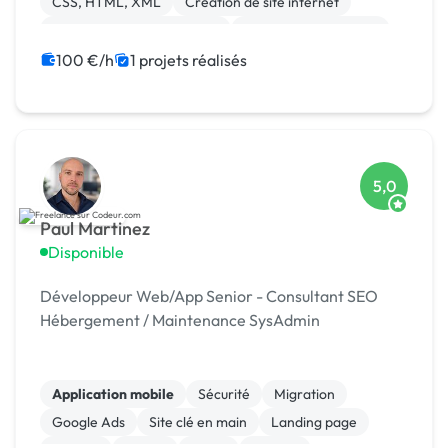
CSS, HTML, XML
Création de site internet
Développement spécifique
Experience utilisateur
Gestion site web
Installation de Script
100 €/h
1 projets réalisés
Integration HTML
5,0
Paul Martinez
Disponible
Développeur Web/App Senior - Consultant SEO
Hébergement / Maintenance SysAdmin
Application mobile
Sécurité
Migration
Google Ads
Site clé en main
Landing page