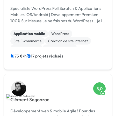
Spécialiste WordPress Full Scratch & Applications
Mobiles iOS/Android | Développement Premium
100% Sur Mesure Je ne fais pas du WordPress… je le
réinvente. Et maintenant, je l'emmène dans votre
poche
Application mobile
WordPress
Site E-commerce
Création de site internet
WooCommerce
CSS, HTML, XML
Modules et composants
Android
iOS
75 €/h
17 projets réalisés
Dropshipping
5,0
Clément Segonzac
Développement web & mobile Agile ! Pour des