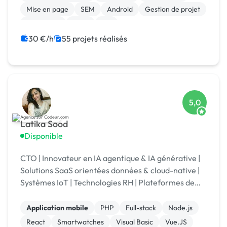
Mise en page
SEM
Android
Gestion de projet
Jeux vidéo
Linux
iOS
30 €/h
55 projets réalisés
5,0
Latika Sood
Disponible
CTO | Innovateur en IA agentique & IA générative |
Solutions SaaS orientées données & cloud-native |
Systèmes IoT | Technologies RH | Plateformes de
reporting ESG | +12 ans d’expérience en leadership
Application mobile
PHP
Full-stack
Node.js
React
Smartwatches
Visual Basic
Vue.JS