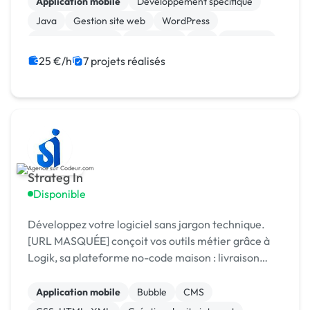
Application mobile
Développement spécifique
Java
Gestion site web
WordPress
Integration HTML
SEO / GEO
API
Back-end
Docker
25 €/h
7 projets réalisés
Strateg In
Disponible
Développez votre logiciel sans jargon technique.
[URL MASQUÉE] conçoit vos outils métier grâce à
Logik, sa plateforme no-code maison : livraison
rapide, coûts maîtrisés, résultat sur mesure.
Application mobile
Bubble
CMS