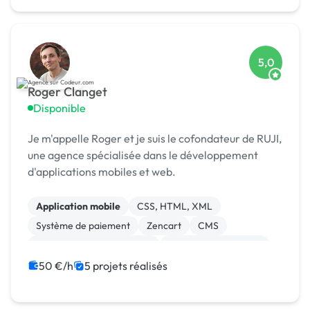
5,0
Roger Clanget
Disponible
Je m'appelle Roger et je suis le cofondateur de RUJI,
une agence spécialisée dans le développement
d'applications mobiles et web.
Application mobile
CSS, HTML, XML
Système de paiement
Zencart
CMS
Développement spécifique
Experience utilisateur
Gestion site web
Landing page
50 €/h
5 projets réalisés
Migration ou refonte de site