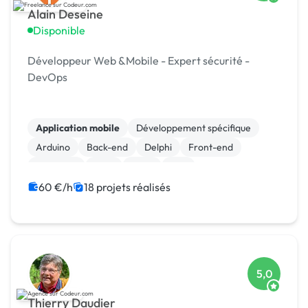
Alain Deseine
Disponible
Développeur Web &Mobile - Expert sécurité -
DevOps
Application mobile
Développement spécifique
Arduino
Back-end
Delphi
Front-end
Full-stack
Java
Linux
Perl
60 €/h
18 projets réalisés
5,0
Thierry Daudier