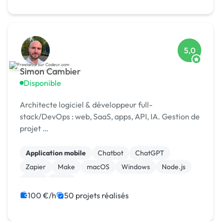
5,0
Simon Cambier
Disponible
Architecte logiciel & développeur full-
stack/DevOps : web, SaaS, apps, API, IA. Gestion de
projet …
Application mobile
Chatbot
ChatGPT
Zapier
Make
macOS
Windows
Node.js
Linux
SaaS
100 €/h
50 projets réalisés