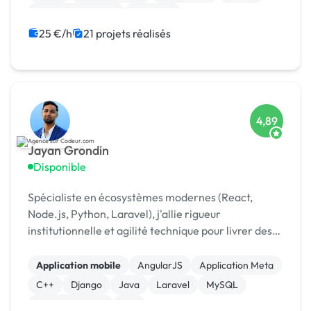
Drupal Commerce
Magento
25 €/h
21 projets réalisés
4,89
Jayan Grondin
Disponible
Spécialiste en écosystèmes modernes (React,
Node.js, Python, Laravel), j'allie rigueur
institutionnelle et agilité technique pour livrer des
produits digitaux sécurisés et innovants.
Application mobile
AngularJS
Application Meta
C++
Django
Java
Laravel
MySQL
XR, VR, AR, MR
iOS