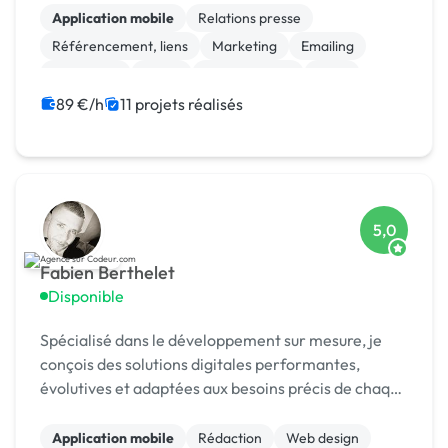
MASQUÉE] 🏆 !
Application mobile
Relations presse
Référencement, liens
Marketing
Emailing
Photoshop
Photo
Motion design
Logo
Charte graphique
89 €/h
11 projets réalisés
5,0
Fabien Berthelet
Disponible
Spécialisé dans le développement sur mesure, je
conçois des solutions digitales performantes,
évolutives et adaptées aux besoins précis de chaque
client.
Application mobile
Rédaction
Web design