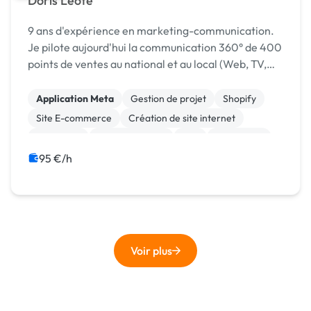
Doris Leote
9 ans d'expérience en marketing-communication.
Je pilote aujourd'hui la communication 360° de 400
points de ventes au national et au local (Web, TV,
Affichage, Internet, Presse, Print...).
Application Meta
Gestion de projet
Shopify
Site E-commerce
Création de site internet
Rédaction
Site clé en main
Wix
WordPress
Vidéo IA
95 €/h
Voir plus