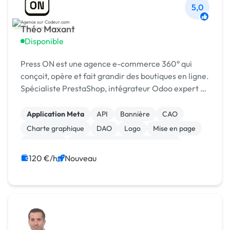
5,0
Théo Maxant
Disponible
Press ON est une agence e-commerce 360° qui
conçoit, opère et fait grandir des boutiques en ligne.
Spécialiste PrestaShop, intégrateur Odoo expert et
partenaire Shopify !
Application Meta
API
Bannière
CAO
Charte graphique
DAO
Logo
Mise en page
Photoshop
Print (flyer, plaquette, affiche...)
120 €/h
Nouveau