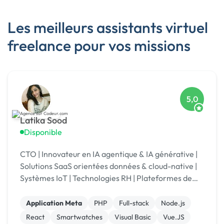
Les meilleurs assistants virtuel
freelance pour vos missions
5,0
Latika Sood
Disponible
CTO | Innovateur en IA agentique & IA générative |
Solutions SaaS orientées données & cloud-native |
Systèmes IoT | Technologies RH | Plateformes de
reporting ESG | +12 ans d’expérience en leadership
Application Meta
PHP
Full-stack
Node.js
React
Smartwatches
Visual Basic
Vue.JS