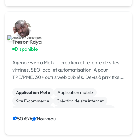
Tresor Kaya
Disponible
Agence web à Metz — création et refonte de sites
vitrines, SEO local et automatisation IA pour
TPE/PME. 30+ outils web publiés. Devis à prix fixe,
réponse rapide, accompagnement de A à Z. ✅
Application Meta
Application mobile
Site E-commerce
Création de site internet
Integration HTML
Migration ou refonte de site
Site clé en main
Web design
Vidéo IA
50 €/h
Nouveau
SEO / GEO