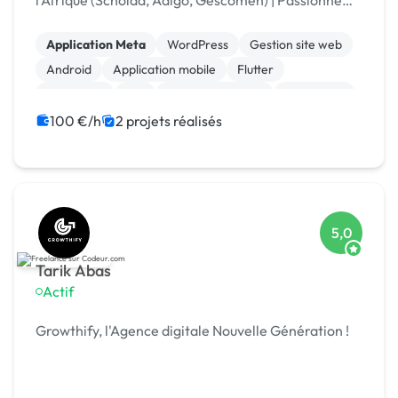
l'Afrique (Scholaa, Adigo, Gescomeh) | Passionné
depuis 2012 | Mathématicien
Application Meta
WordPress
Gestion site web
Android
Application mobile
Flutter
Front-end
iOS
Site E-commerce
Flutterflow
100 €/h
2 projets réalisés
5,0
Tarik Abas
Actif
Growthify, l'Agence digitale Nouvelle Génération !