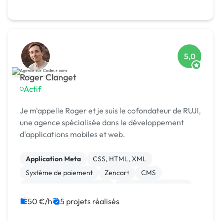
5,0
Roger Clanget
Actif
Je m'appelle Roger et je suis le cofondateur de RUJI,
une agence spécialisée dans le développement
d'applications mobiles et web.
Application Meta
CSS, HTML, XML
Système de paiement
Zencart
CMS
Développement spécifique
Experience utilisateur
Gestion site web
Landing page
50 €/h
5 projets réalisés
Migration ou refonte de site