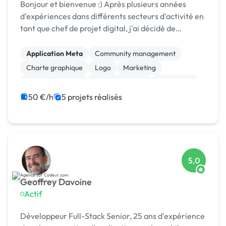
Bonjour et bienvenue :) Après plusieurs années
d'expériences dans différents secteurs d'activité en
tant que chef de projet digital, j'ai décidé de
proposer mes services aux auto-entrepreneurs et
entreprises souhaitant déléguer tout ou partie ...
Application Meta
Community management
Charte graphique
Logo
Marketing
Gestion de projet
Gestion site web
WordPress
Photoshop
Print (flyer, plaquette, affiche...)
50 €/h
5 projets réalisés
5,0
Geoffrey Davoine
Actif
Développeur Full-Stack Senior, 25 ans d'expérience