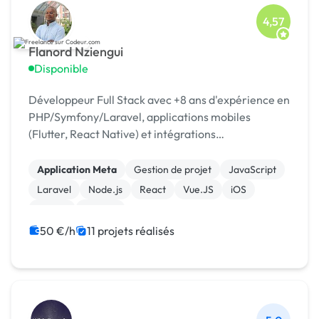
4,57
Flanord Nziengui
Disponible
Développeur Full Stack avec +8 ans d'expérience en
PHP/Symfony/Laravel, applications mobiles
(Flutter, React Native) et intégrations
API/paiement.
Application Meta
Gestion de projet
JavaScript
Laravel
Node.js
React
Vue.JS
iOS
jQuery
macOS
50 €/h
11 projets réalisés