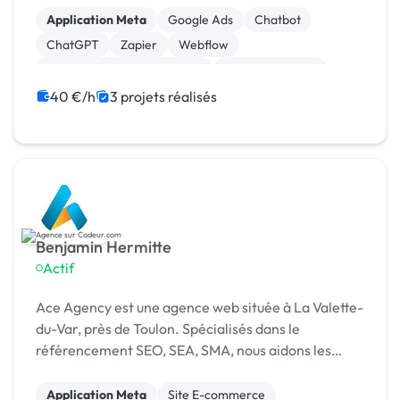
Application Meta
Google Ads
Chatbot
ChatGPT
Zapier
Webflow
Migration ou refonte de site
Gestion site web
Développement spécifique
CSS, HTML, XML
40 €/h
3 projets réalisés
Benjamin Hermitte
Actif
Ace Agency est une agence web située à La Valette-
du-Var, près de Toulon. Spécialisés dans le
référencement SEO, SEA, SMA, nous aidons les
entreprises à maximiser leur visibilité sur le web et
les IA.
Application Meta
Site E-commerce