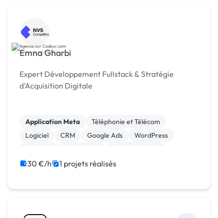
Emna Gharbi
Expert Développement Fullstack & Stratégie
d'Acquisition Digitale
Application Meta
Téléphonie et Télécom
Logiciel
CRM
Google Ads
WordPress
Webflow
Web design
Site clé en main
Modules et composants
30 €/h
1 projets réalisés