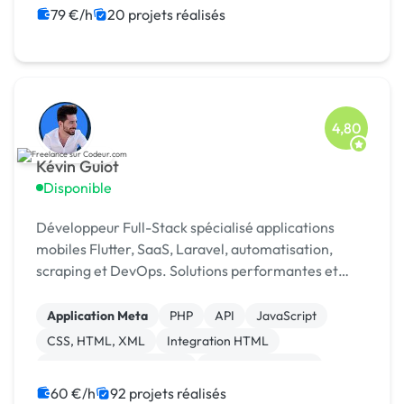
79 €/h
20 projets réalisés
4,80
Kévin Guiot
Disponible
Développeur Full-Stack spécialisé applications
mobiles Flutter, SaaS, Laravel, automatisation,
scraping et DevOps. Solutions performantes et
scalables 🚀 Top 5 Codeur Awards 2024
Application Meta
PHP
API
JavaScript
CSS, HTML, XML
Integration HTML
Création de site internet
Application mobile
Ruby on Rails
Paypal
60 €/h
92 projets réalisés