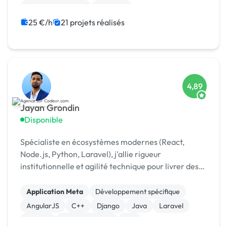
Drupal Commerce
Magento
25 €/h
21 projets réalisés
4,89
Jayan Grondin
Disponible
Spécialiste en écosystèmes modernes (React,
Node.js, Python, Laravel), j'allie rigueur
institutionnelle et agilité technique pour livrer des
produits digitaux sécurisés et innovants.
Application Meta
Développement spécifique
AngularJS
C++
Django
Java
Laravel
MySQL
XR, VR, AR, MR
iOS