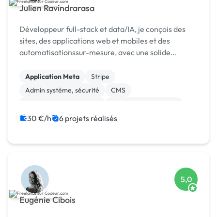
Julien Ravindrarasa
Développeur full-stack et data/IA, je conçois des
sites, des applications web et mobiles et des
automatisationssur-mesure, avec une solide
expertise en bases de données, API et paiements
Stripe.
Application Meta
Stripe
Admin système, sécurité
CMS
Création de site internet
Experience utilisateur
Gestion site web
Installation de Script
30 €/h
6 projets réalisés
Integration HTML
Landing page
5,0
Eugénie Cibois