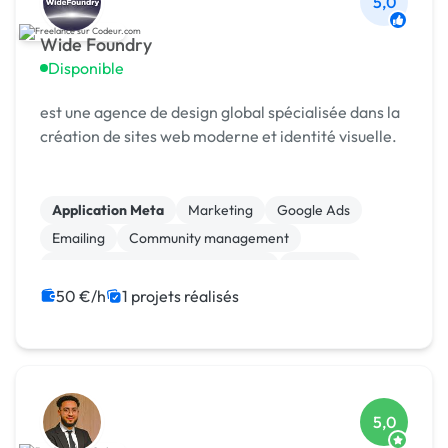
5,0
Wide Foundry
Disponible
est une agence de design global spécialisée dans la
création de sites web moderne et identité visuelle.
Application Meta
Marketing
Google Ads
Emailing
Community management
Campagne display avec bannières
Bannière
WordPress
Site clé en main
50 €/h
1 projets réalisés
Migration ou refonte de site
5,0