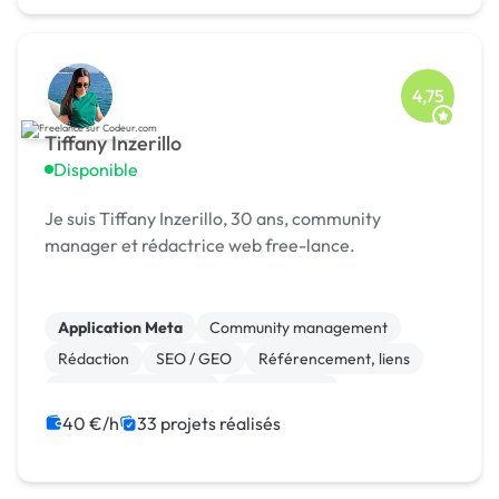
4,75
Tiffany Inzerillo
Disponible
Je suis Tiffany Inzerillo, 30 ans, community
manager et rédactrice web free-lance.
Application Meta
Community management
Rédaction
SEO / GEO
Référencement, liens
Relecture, correction
Mise en page
Gestion de projet
Charte graphique
Photo
40 €/h
33 projets réalisés