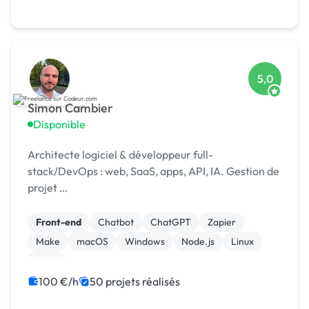
5,0
Simon Cambier
Disponible
Architecte logiciel & développeur full-
stack/DevOps : web, SaaS, apps, API, IA. Gestion de
projet …
Front-end
Chatbot
ChatGPT
Zapier
Make
macOS
Windows
Node.js
Linux
SaaS
100 €/h
50 projets réalisés