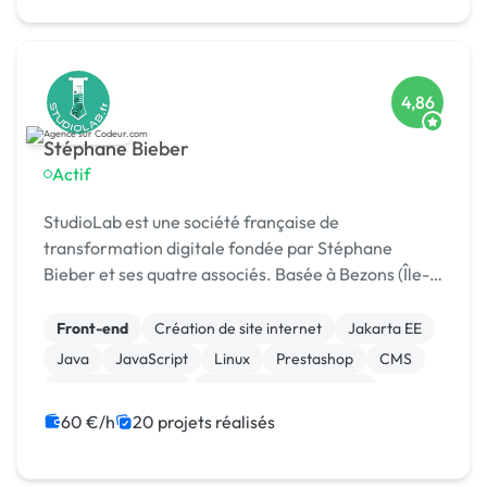
4,86
Stéphane Bieber
Actif
StudioLab est une société française de
transformation digitale fondée par Stéphane
Bieber et ses quatre associés. Basée à Bezons (Île-
de-France), l’agence accompagne depuis plus de 20
ans les entrepr
Front-end
Création de site internet
Jakarta EE
Java
JavaScript
Linux
Prestashop
CMS
Integration HTML
Modules et composants
60 €/h
20 projets réalisés