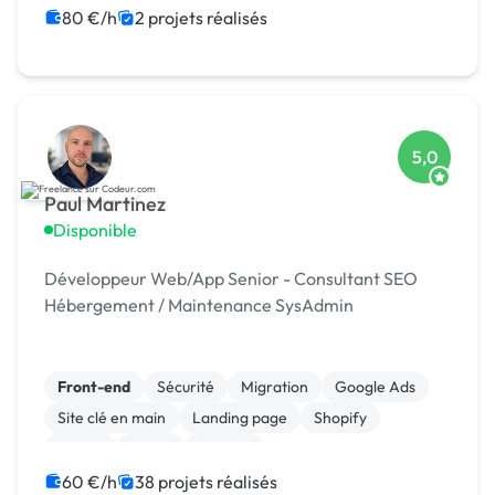
80 €/h
2 projets réalisés
5,0
Paul Martinez
Disponible
Développeur Web/App Senior - Consultant SEO
Hébergement / Maintenance SysAdmin
Front-end
Sécurité
Migration
Google Ads
Site clé en main
Landing page
Shopify
jQuery
React
Node.js
60 €/h
38 projets réalisés