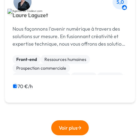
5,0
Laure Laguzet
Nous façonnons l'avenir numérique à travers des
solutions sur mesure. En fusionnant créativité et
expertise technique, nous vous offrons des solutions
prêtes à l'usage qui dépassent vos attentes.
Rejoignez-nous pour une expérience unique a...
Front-end
Ressources humaines
Prospection commerciale
Test, recette, qualification
Progiciels
Migration
Maintenance
Logiciel
ETL
ERP
70 €/h
Voir plus