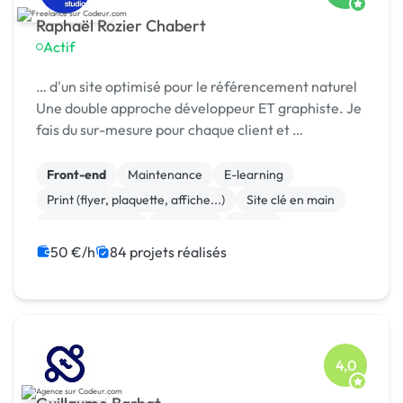
Raphaël Rozier Chabert
Actif
… d'un site optimisé pour le référencement naturel
Une double approche développeur ET graphiste. Je
fais du sur-mesure pour chaque client et …
Front-end
Maintenance
E-learning
Print (flyer, plaquette, affiche...)
Site clé en main
WooCommerce
Full-stack
Paypal
Mise en page
Landing page
50 €/h
84 projets réalisés
4,0