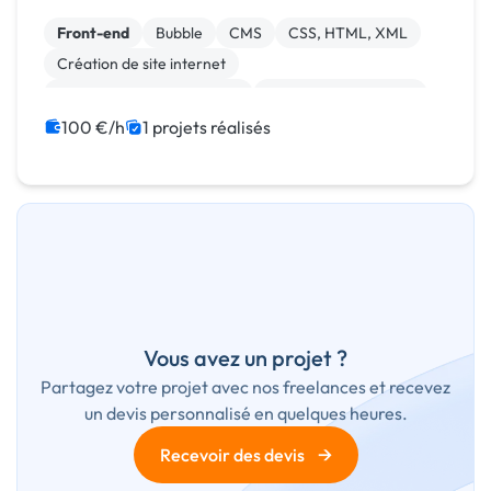
rapide, coûts maîtrisés, résultat sur mesure.
Front-end
Bubble
CMS
CSS, HTML, XML
Création de site internet
Développement spécifique
Experience utilisateur
Gestion site web
Installation de Script
100 €/h
1 projets réalisés
Integration HTML
Vous avez un projet ?
Partagez votre projet avec nos freelances et recevez
un devis personnalisé en quelques heures.
→
Recevoir des devis