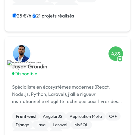
Drupal Commerce
Magento
25 €/h
21 projets réalisés
4,89
Jayan Grondin
Disponible
Spécialiste en écosystèmes modernes (React,
Node.js, Python, Laravel), j'allie rigueur
institutionnelle et agilité technique pour livrer des
produits digitaux sécurisés et innovants.
Front-end
AngularJS
Application Meta
C++
Django
Java
Laravel
MySQL
XR, VR, AR, MR
iOS