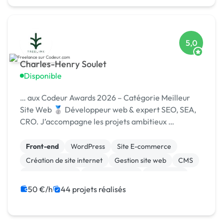
5,0
Charles-Henry Soulet
Disponible
… aux Codeur Awards 2026 – Catégorie Meilleur
Site Web 🥈 Développeur web & expert SEO, SEA,
CRO. J’accompagne les projets ambitieux …
Front-end
WordPress
Site E-commerce
Création de site internet
Gestion site web
CMS
Site clé en main
WooCommerce
SEO / GEO
Google Ads
50 €/h
44 projets réalisés