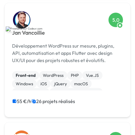
5,0
Jan Vancoillie
Développement WordPress sur mesure, plugins,
API, automatisation et apps Flutter avec design
UX/UI pour des projets robustes et évolutifs.
Front-end
WordPress
PHP
Vue.JS
Windows
iOS
jQuery
macOS
WooCommerce
Admin système, sécurité
55 €/h
26 projets réalisés