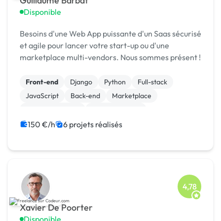
Guillaume Barbat
Disponible
Besoins d'une Web App puissante d'un Saas sécurisé
et agile pour lancer votre start-up ou d'une
marketplace multi-vendors. Nous sommes présent !
Front-end
Django
Python
Full-stack
JavaScript
Back-end
Marketplace
Site E-commerce
WooCommerce
CSS, HTML, XML
150 €/h
6 projets réalisés
4,78
Xavier De Poorter
Disponible