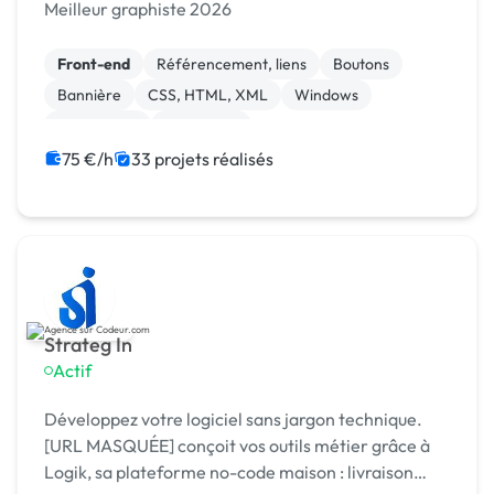
Meilleur graphiste 2026
Front-end
Référencement, liens
Boutons
Bannière
CSS, HTML, XML
Windows
Visual Basic
JavaScript
Print (flyer, plaquette, affiche...)
Mise en page
75 €/h
33 projets réalisés
Strateg In
Actif
Développez votre logiciel sans jargon technique.
[URL MASQUÉE] conçoit vos outils métier grâce à
Logik, sa plateforme no-code maison : livraison