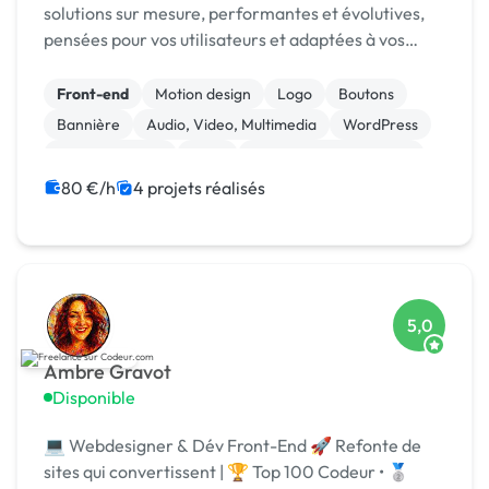
solutions sur mesure, performantes et évolutives,
pensées pour vos utilisateurs et adaptées à vos
enjeux métier.
Front-end
Motion design
Logo
Boutons
Bannière
Audio, Video, Multimedia
WordPress
Site clé en main
SaaS
Modules et composants
80 €/h
4 projets réalisés
5,0
Ambre Gravot
Disponible
💻 Webdesigner & Dév Front-End 🚀 Refonte de
sites qui convertissent | 🏆 Top 100 Codeur • 🥈