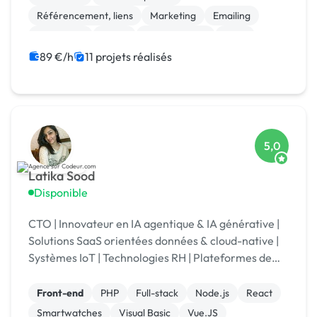
Référencement, liens
Marketing
Emailing
Photoshop
Photo
Motion design
Logo
Charte graphique
89 €/h
11 projets réalisés
5,0
Latika Sood
Disponible
CTO | Innovateur en IA agentique & IA générative |
Solutions SaaS orientées données & cloud-native |
Systèmes IoT | Technologies RH | Plateformes de
reporting ESG | +12 ans d’expérience en leadership
Front-end
PHP
Full-stack
Node.js
React
Smartwatches
Visual Basic
Vue.JS