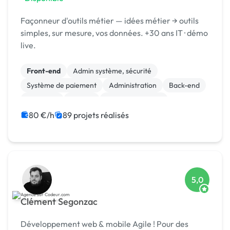
Façonneur d'outils métier — idées métier → outils
simples, sur mesure, vos données. +30 ans IT · démo
live.
Front-end
Admin système, sécurité
Système de paiement
Administration
Back-end
Full-stack
MySQL
Site E-commerce
Création de site internet
Integration HTML
80 €/h
89 projets réalisés
5,0
Clément Segonzac
Développement web & mobile Agile ! Pour des