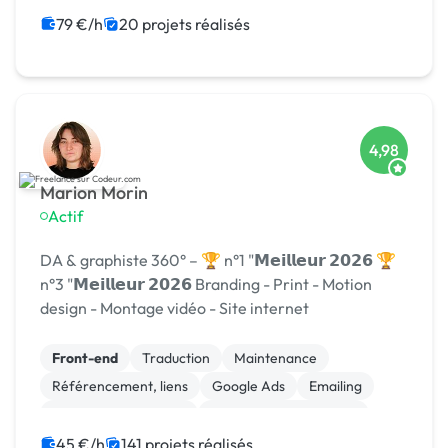
79 €/h
20 projets réalisés
4,98
Marion Morin
Actif
DA & graphiste 360° – 🏆 n°1 "𝗠𝗲𝗶𝗹𝗹𝗲𝘂𝗿 𝟮𝟬𝟮𝟲 🏆
n°3 "𝗠𝗲𝗶𝗹𝗹𝗲𝘂𝗿 𝟮𝟬𝟮𝟲 Branding - Print - Motion
design - Montage vidéo - Site internet
Front-end
Traduction
Maintenance
Référencement, liens
Google Ads
Emailing
Relecture, correction
Modules et composants
Migration ou refonte de site
Landing page
45 €/h
141 projets réalisés