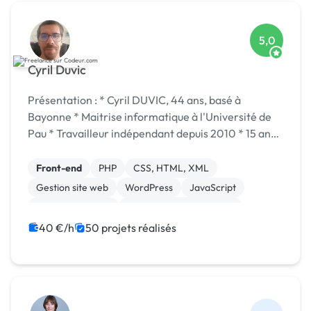
5,0
Cyril Duvic
Présentation : * Cyril DUVIC, 44 ans, basé à
Bayonne * Maitrise informatique à l'Université de
Pau * Travailleur indépendant depuis 2010 * 15 ans
d'expérience dans le développement web et logiciel
Compétences : + Développement web bac...
Front-end
PHP
CSS, HTML, XML
Gestion site web
WordPress
JavaScript
Base de données
Création de site internet
jQuery
Back-end
40 €/h
50 projets réalisés