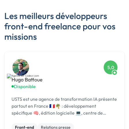
Les meilleurs développeurs
front-end freelance pour vos
missions
5,0
Hugo Battoue
Disponible
USTS est une agence de transformation IA présente
partout en France 🇫🇷🌴 : développement
spécifique 🧠, édition logicielle 💻, centre de
formation 🎓. Agréée CII, CIR, Qualiopi, 1er [URL
MASQUÉE] 🏆 !
Front-end
Relations presse