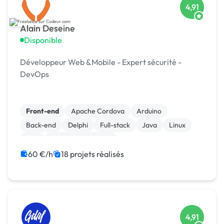
4,91
Alain Deseine
Disponible
Développeur Web &Mobile - Expert sécurité -
DevOps
Front-end
Apache Cordova
Arduino
Back-end
Delphi
Full-stack
Java
Linux
Perl
Système embarqué
60 €/h
18 projets réalisés
4,91