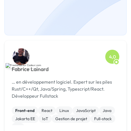
4,0
Fabrice Lainard
… en développement logiciel. Expert sur les piles
Rust/C++/Qt, Java/Spring, Typescript/React.
Développeur Fullstack
Front-end
React
Linux
JavaScript
Java
Jakarta EE
IoT
Gestion de projet
Full-stack
C#