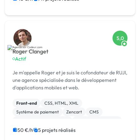
5,0
Roger Clanget
Actif
Je m'appelle Roger et je suis le cofondateur de RUJI,
une agence spécialisée dans le développement
d'applications mobiles et web.
Front-end
CSS, HTML, XML
Système de paiement
Zencart
CMS
Développement spécifique
Experience utilisateur
Gestion site web
Landing page
50 €/h
5 projets réalisés
Migration ou refonte de site