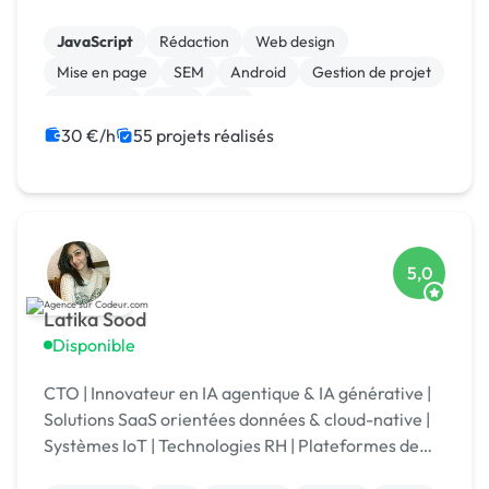
client.
JavaScript
Rédaction
Web design
Mise en page
SEM
Android
Gestion de projet
Jeux vidéo
Linux
iOS
30 €/h
55 projets réalisés
5,0
Latika Sood
Disponible
CTO | Innovateur en IA agentique & IA générative |
Solutions SaaS orientées données & cloud-native |
Systèmes IoT | Technologies RH | Plateformes de
reporting ESG | +12 ans d’expérience en leadership