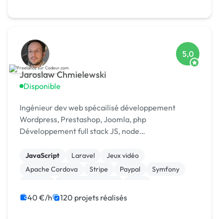
5,0
Jaroslaw Chmielewski
Disponible
Ingénieur dev web spécailisé développement
Wordpress, Prestashop, Joomla, php
Développement full stack JS, node
Scrapping/extraction données web Développement
chat temp réel : [URL MASQUÉE], webrtc
JavaScript
Laravel
Jeux vidéo
Apache Cordova
Stripe
Paypal
Symfony
Node.js
Application mobile
Linux
40 €/h
120 projets réalisés