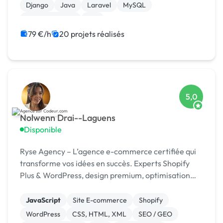
Django
Java
Laravel
MySQL
XR, VR, AR, MR
iOS
79 €/h
20 projets réalisés
5,0
Nolwenn Drai--Laguens
Disponible
Ryse Agency – L’agence e-commerce certifiée qui
transforme vos idées en succès. Experts Shopify
Plus & WordPress, design premium, optimisation
continue.
JavaScript
Site E-commerce
Shopify
WordPress
CSS, HTML, XML
SEO / GEO