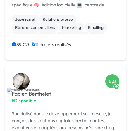
spécifique 🧠, édition logicielle 💻, centre de
formation 🎓. Agréée CII, CIR, Qualiopi, 1er [URL
MASQUÉE] 🏆 !
JavaScript
Relations presse
Référencement, liens
Marketing
Emailing
Photoshop
Photo
Motion design
Logo
Charte graphique
89 €/h
11 projets réalisés
5,0
Fabien Berthelet
Disponible
Spécialisé dans le développement sur mesure, je
conçois des solutions digitales performantes,
évolutives et adaptées aux besoins précis de chaque