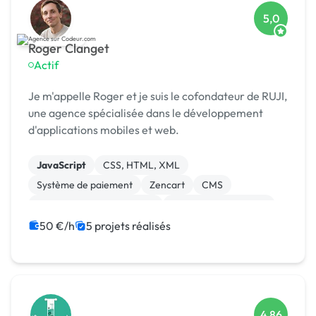
5,0
Roger Clanget
Actif
Je m'appelle Roger et je suis le cofondateur de RUJI,
une agence spécialisée dans le développement
d'applications mobiles et web.
JavaScript
CSS, HTML, XML
Système de paiement
Zencart
CMS
Développement spécifique
Experience utilisateur
Gestion site web
Landing page
50 €/h
5 projets réalisés
Migration ou refonte de site
4,86