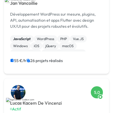
Jan Vancoillie
Développement WordPress sur mesure, plugins,
API, automatisation et apps Flutter avec design
UX/UI pour des projets robustes et évolutifs.
JavaScript
WordPress
PHP
Vue.JS
Windows
iOS
jQuery
macOS
WooCommerce
Admin système, sécurité
55 €/h
26 projets réalisés
5,0
Lucas Kacem De Vincenzi
Actif