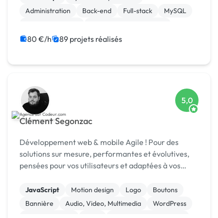
Administration
Back-end
Full-stack
MySQL
Site E-commerce
Création de site internet
Integration HTML
Machine Learning
80 €/h
89 projets réalisés
5,0
Clément Segonzac
Développement web & mobile Agile ! Pour des
solutions sur mesure, performantes et évolutives,
pensées pour vos utilisateurs et adaptées à vos
enjeux métier.
JavaScript
Motion design
Logo
Boutons
Bannière
Audio, Video, Multimedia
WordPress
Site clé en main
SaaS
Modules et composants