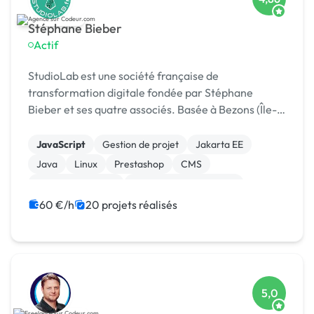
Stéphane Bieber
Actif
StudioLab est une société française de
transformation digitale fondée par Stéphane
Bieber et ses quatre associés. Basée à Bezons (Île-
de-France), l’agence accompagne depuis plus de 20
ans les entrepr
JavaScript
Gestion de projet
Jakarta EE
Java
Linux
Prestashop
CMS
Integration HTML
Modules et composants
Charte graphique
60 €/h
20 projets réalisés
5,0