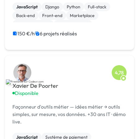
JavaScript
Django
Python
Full-stack
Back-end
Front-end
Marketplace
Site E-commerce
WooCommerce
CSS, HTML, XML
150 €/h
6 projets réalisés
4,78
Xavier De Poorter
Disponible
Façonneur d'outils métier — idées métier → outils
simples, sur mesure, vos données. +30 ans IT · démo
live.
JavaScript
Système de paiement