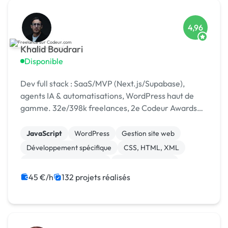
4,96
Khalid Boudrari
Disponible
Dev full stack : SaaS/MVP (Next.js/Supabase),
agents IA & automatisations, WordPress haut de
gamme. 32e/398k freelances, 2e Codeur Awards
2024, 4,96/5 sur 125 avis.
JavaScript
WordPress
Gestion site web
Développement spécifique
CSS, HTML, XML
Création de site internet
Site E-commerce
Admin système, sécurité
SaaS
API
45 €/h
132 projets réalisés