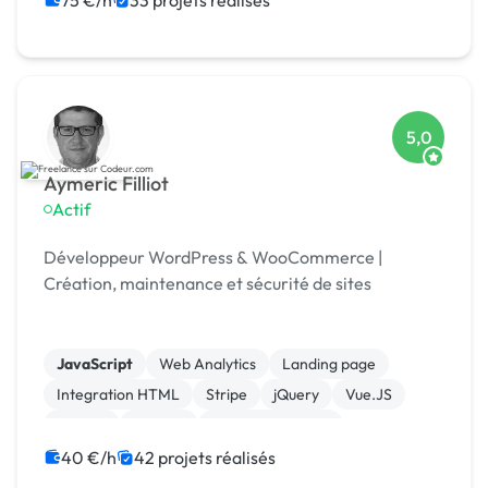
75 €/h
33 projets réalisés
5,0
Aymeric Filliot
Actif
Développeur WordPress & WooCommerce |
Création, maintenance et sécurité de sites
JavaScript
Web Analytics
Landing page
Integration HTML
Stripe
jQuery
Vue.JS
MySQL
Laravel
Gestion de projet
40 €/h
42 projets réalisés