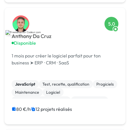
5,0
Anthony Da Cruz
Disponible
1 mois pour créer le logiciel parfait pour ton
business ➤ ERP ⸱ CRM ⸱ SaaS
JavaScript
Test, recette, qualification
Progiciels
Maintenance
Logiciel
Gestion de documents (GED)
Cloud computing
Migration ou refonte de site
Gestion de projet
80 €/h
12 projets réalisés
Agile / Scrum