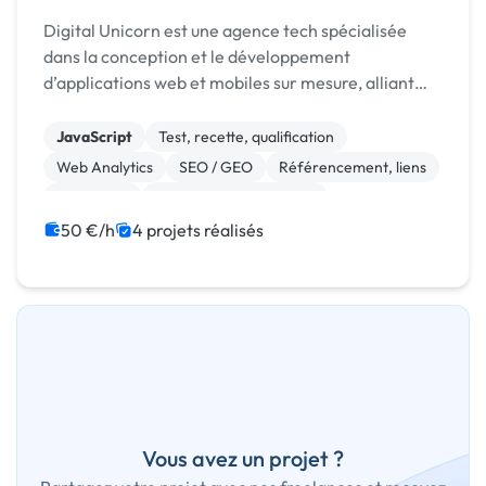
Digital Unicorn est une agence tech spécialisée
dans la conception et le développement
d’applications web et mobiles sur mesure, alliant
performance, design et innovation.
JavaScript
Test, recette, qualification
Web Analytics
SEO / GEO
Référencement, liens
Photoshop
Modules et composants
CSS, HTML, XML
CMS
Site E-commerce
50 €/h
4 projets réalisés
Vous avez un projet ?