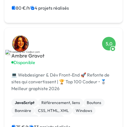
80 €/h
4 projets réalisés
5,0
Ambre Gravot
Disponible
💻 Webdesigner & Dév Front-End 🚀 Refonte de
sites qui convertissent | 🏆 Top 100 Codeur • 🥈
Meilleur graphiste 2026
JavaScript
Référencement, liens
Boutons
Bannière
CSS, HTML, XML
Windows
Visual Basic
Front-end
Print (flyer, plaquette, affiche...)
Mise en page