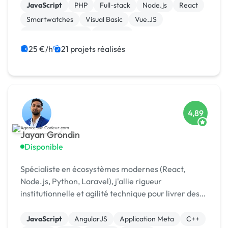
JavaScript
PHP
Full-stack
Node.js
React
Smartwatches
Visual Basic
Vue.JS
Drupal Commerce
Magento
25 €/h
21 projets réalisés
4,89
Jayan Grondin
Disponible
Spécialiste en écosystèmes modernes (React,
Node.js, Python, Laravel), j'allie rigueur
institutionnelle et agilité technique pour livrer des
produits digitaux sécurisés et innovants.
JavaScript
AngularJS
Application Meta
C++