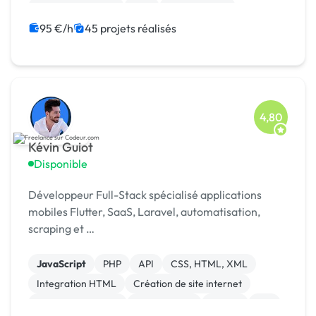
Charte graphique
PHP
Dropshipping
95 €/h
45 projets réalisés
4,80
Kévin Guiot
Disponible
Développeur Full-Stack spécialisé applications
mobiles Flutter, SaaS, Laravel, automatisation,
scraping et …
JavaScript
PHP
API
CSS, HTML, XML
Integration HTML
Création de site internet
Application mobile
Ruby on Rails
Paypal
iOS