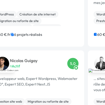
mes jeu
bifurquer v
tant
ordPress
Création de site internet
Word
igration ou refonte de site
Prest
éférencement, liens
WooCommerce
electure, correction
Logo
Photoshop
50 €/h
6 projets réalisés
60 €
rint (flyer, plaquette, affiche...)
Marketing
Nicolas Guigay
5,0
Actif
veloppeur web, Expert Wordpress, Webmaster
… sites
0°, Expert SEO, Expert Next.JS
rôle d
vous of
estion site web
Migration ou refonte de site
Word