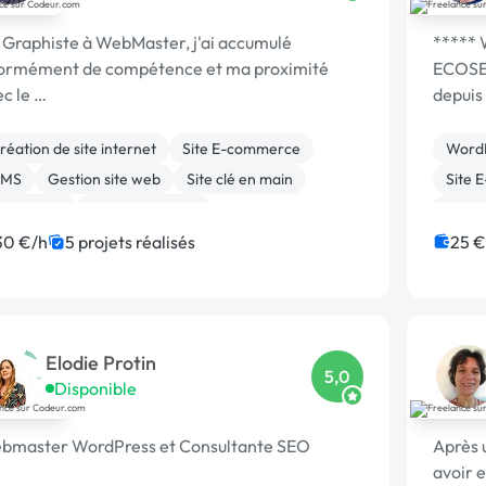
 Graphiste à WebMaster, j'ai accumulé
*****
ormément de compétence et ma proximité
ECOSE
c le …
depuis 
réation de site internet
Site E-commerce
Word
MS
Gestion site web
Site clé en main
Site 
ordPress
WooCommerce
Créati
éveloppement spécifique
SEO 
30 €/h
5 projets réalisés
25 €
igration ou refonte de site
Elodie Protin
5,0
Disponible
bmaster WordPress et Consultante SEO
Après 
avoir 