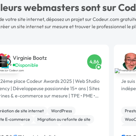
lleurs webmasters sont sur Co
en de votre site internet, déposez un projet sur Codeur.com grat
créer un site internet
sur mesure et trouver le professionnel le pl
Virginie Bootz
4,86
Disponible
 2ème place Codeur Awards 2025 | Web Studio
Je sui
ncy | Développeuse passionnée 15+ ans | Sites
indépen
rines & e-commerce sur mesure | TPE • PME •
Grands comptes | Votre projet | Spécialisé IA
réation de site internet
WordPress
Prest
ite E-commerce
Migration ou refonte de site
WooC
restashop
Site clé en main
Web design
Migrat