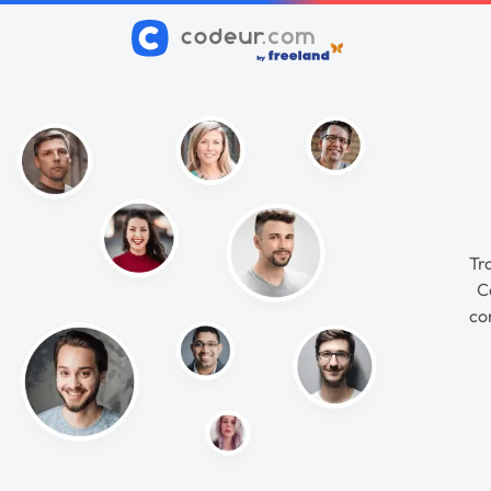
Tr
C
co