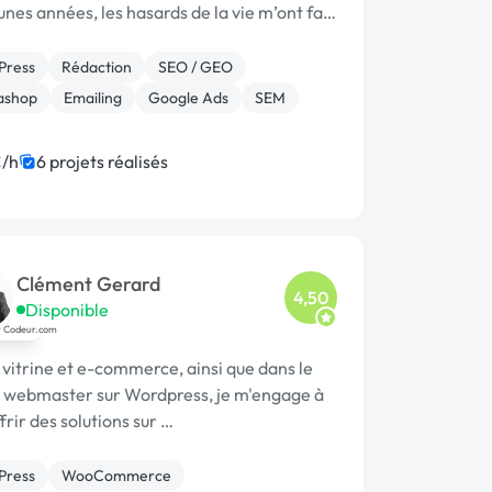
nes années, les hasards de la vie m’ont fait
ers l’informatique. Au bout de 15 ans en
Press
Rédaction
SEO / GEO
ashop
Emailing
Google Ads
SEM
/h
6 projets réalisés
Clément Gerard
4,50
Disponible
 vitrine et e-commerce, ainsi que dans le
e webmaster sur Wordpress, je m'engage à
frir des solutions sur …
Press
WooCommerce