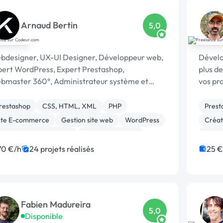
Arnaud Bertin
5,0
bdesigner, UX-UI Designer, Développeur web,
Dévelo
pert WordPress, Expert Prestashop,
plus de
bmaster 360°, Administrateur système et
vos pr
cialiste de la gestion de projet, …
restashop
CSS, HTML, XML
PHP
Prest
ite E-commerce
Gestion site web
WordPress
Créati
réation de site internet
Gestion de projet
CSS,
avaScript
Symfony
Dével
70 €/h
24 projets réalisés
25 €
Migrat
Fabien Madureira
5,0
Disponible