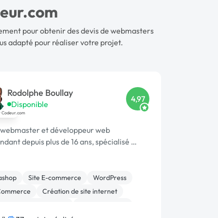
deur.com
uitement pour obtenir des devis de webmasters
us adapté pour réaliser votre projet.
Rodolphe Boullay
4,97
Disponible
s webmaster et développeur web
dant depuis plus de 16 ans, spécialisé …
ashop
Site E-commerce
WordPress
ommerce
Création de site internet
ion ou refonte de site
Site clé en main