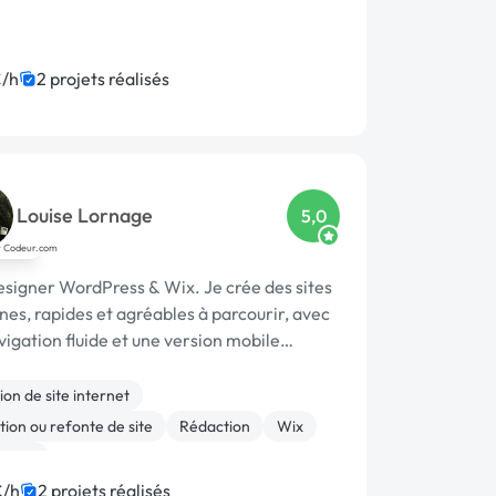
/h
2 projets réalisés
Louise Lornage
5,0
signer WordPress & Wix. Je crée des sites
es, rapides et agréables à parcourir, avec
igation fluide et une version mobile
able. Un travail soigné et une
ication simple.
on de site internet
ion ou refonte de site
Rédaction
Wix
Press
€/h
2 projets réalisés