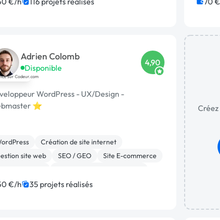
ooCommerce
Développement spécifique
Logo
50 €/h
116 projets réalisés
70 €
ntegration HTML
Adrien Colomb
4,90
Disponible
veloppeur WordPress - UX/Design -
bmaster ⭐
Créez 
ordPress
Création de site internet
estion site web
SEO / GEO
Site E-commerce
ooCommerce
Migration ou refonte de site
xperience utilisateur
Charte graphique
50 €/h
35 projets réalisés
anding page