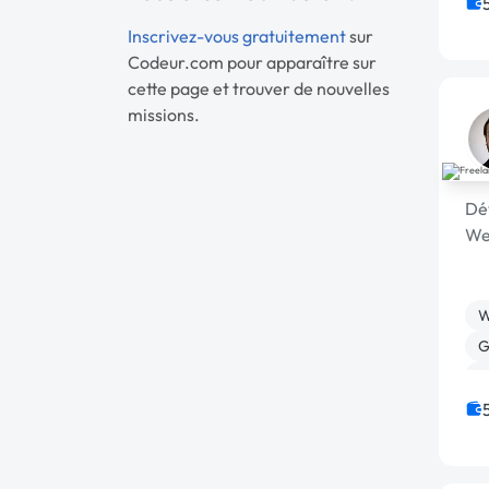
W
I
Inscrivez-vous gratuitement
sur
Codeur.com pour apparaître sur
cette page et trouver de nouvelles
missions.
Dé
We
W
G
W
E
L