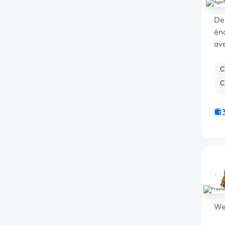
De
én
ave
C
C
W
D
M
We