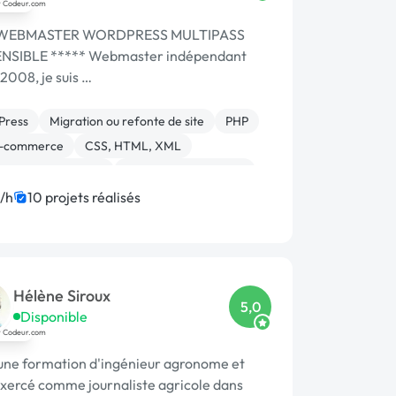
 WEBMASTER WORDPRESS MULTIPASS
NSIBLE ***** Webmaster indépendant
2008, je suis …
Press
Migration ou refonte de site
PHP
E-commerce
CSS, HTML, XML
on de site internet
Référencement, liens
/ GEO
/h
10 projets réalisés
Hélène Siroux
5,0
Disponible
une formation d'ingénieur agronome et
exercé comme journaliste agricole dans