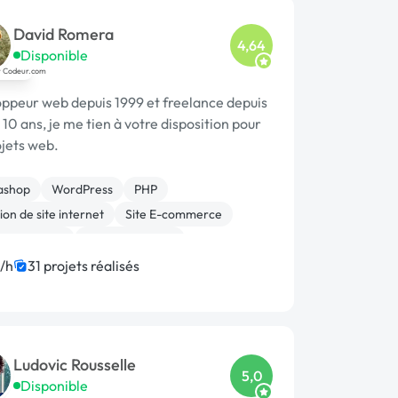
David Romera
4,64
Disponible
ppeur web depuis 1999 et freelance depuis
 10 ans, je me tien à votre disposition pour
ojets web.
ashop
WordPress
PHP
on de site internet
Site E-commerce
 HTML, XML
WooCommerce
oppement spécifique
Installation de Script
/h
31 projets réalisés
ion ou refonte de site
Ludovic Rousselle
5,0
Disponible