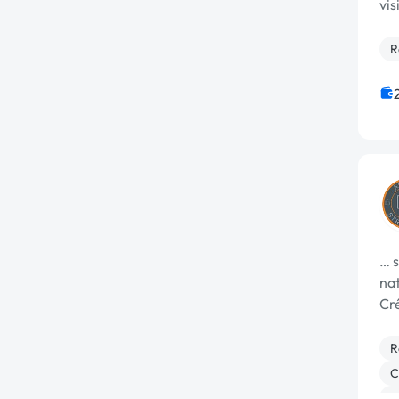
vis
R
… 
na
Cré
…
R
C
M