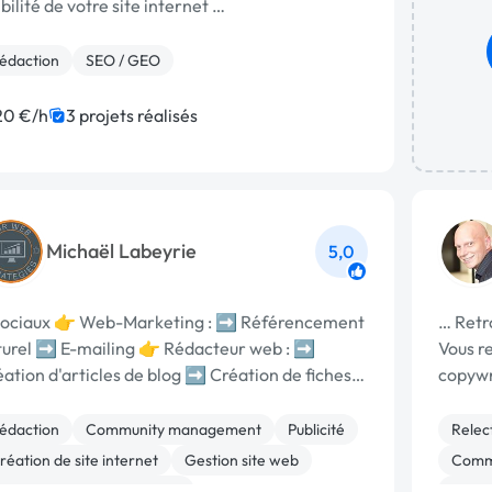
ibilité de votre site internet …
édaction
SEO / GEO
20 €/h
3 projets réalisés
Michaël Labeyrie
5,0
sociaux 👉 Web-Marketing : ➡️ Référencement
… Retr
turel ➡️ E-mailing 👉 Rédacteur web : ➡️
Vous r
ation d'articles de blog ➡️ Création de fiches
copywr
digital
édaction
Community management
Publicité
Relec
réation de site internet
Gestion site web
Comm
igration ou refonte de site
SEO 