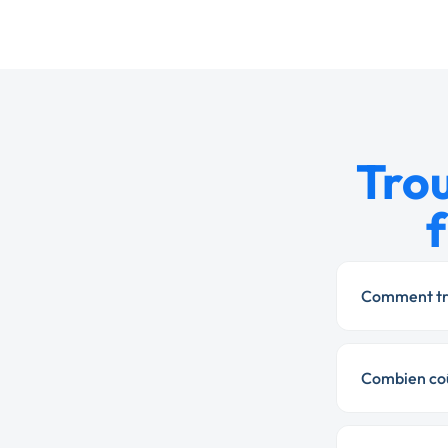
Tro
Comment tro
Combien coû