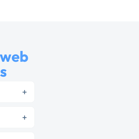
 web
s
+
+