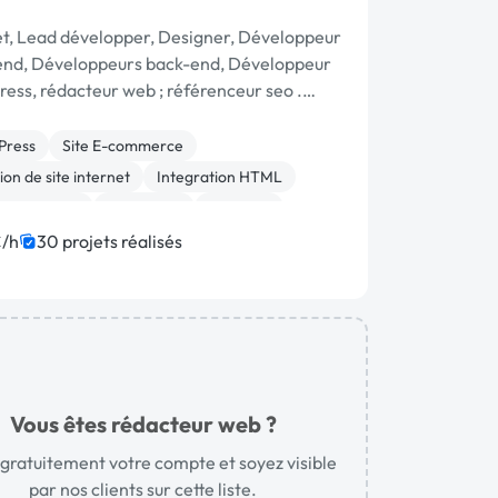
et, Lead développer, Designer, Développeur
end, Développeurs back-end, Développeur
ess, rédacteur web ; référenceur seo .
n esprit de confiance et …
Press
Site E-commerce
on de site internet
Integration HTML
 HTML, XML
JavaScript
Symfony
ommerce
Migration ou refonte de site
/h
30 projets réalisés
Vous êtes rédacteur web ?
gratuitement votre compte et soyez visible
par nos clients sur cette liste.