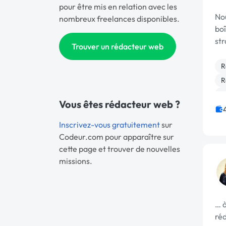
pour être mis en relation avec les
No
nombreux freelances disponibles.
boî
str
Trouver un rédacteur web
cré
ré
R
R
M
Vous êtes rédacteur web ?
I
G
Inscrivez-vous gratuitement
sur
Codeur.com pour apparaître sur
cette page et trouver de nouvelles
missions.
… à
ré