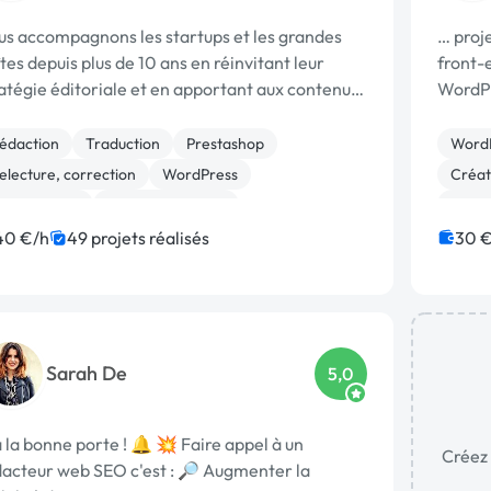
us accompagnons les startups et les grandes
… proj
tes depuis plus de 10 ans en réinvitant leur
front-
atégie éditoriale et en apportant aux contenus
WordPr
és une valeur ajoutée concrète. Le métier de
Dans u
dacteu
édaction
Traduction
Prestashop
Word
electure, correction
WordPress
Créati
ise en page
Site E-commerce
CSS,
ntegration HTML
CSS, HTML, XML
WooC
40 €/h
49 projets réalisés
30 €
estion site web
Logo
Sarah De
5,0
 la bonne porte ! 🔔 💥 Faire appel à un
Créez 
dacteur web SEO c'est : 🔎 Augmenter la