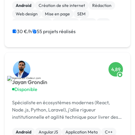
Android
Création de site internet
Rédaction
Web design
Mise en page
SEM
Gestion de projet
Jeux vidéo
Linux
iOS
30 €/h
55 projets réalisés
4,89
Jayan Grondin
Disponible
Spécialiste en écosystèmes modernes (React,
Node.js, Python, Laravel), j'allie rigueur
institutionnelle et agilité technique pour livrer des
produits digitaux sécurisés et innovants.
Android
AngularJS
Application Meta
C++