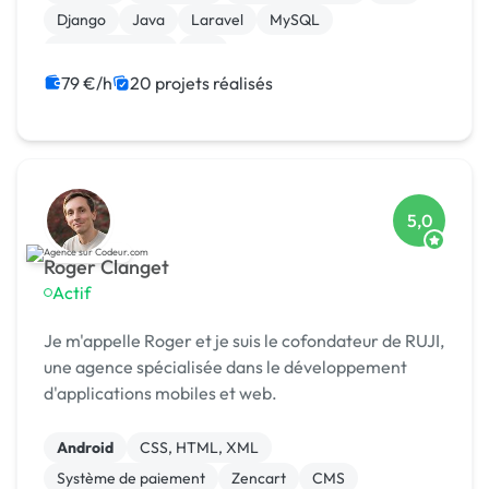
Django
Java
Laravel
MySQL
XR, VR, AR, MR
iOS
79 €/h
20 projets réalisés
5,0
Roger Clanget
Actif
Je m'appelle Roger et je suis le cofondateur de RUJI,
une agence spécialisée dans le développement
d'applications mobiles et web.
Android
CSS, HTML, XML
Système de paiement
Zencart
CMS