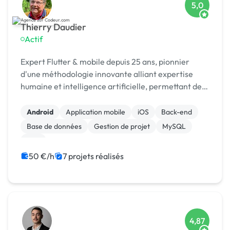
5,0
Thierry Daudier
Actif
Expert Flutter & mobile depuis 25 ans, pionnier
d'une méthodologie innovante alliant expertise
humaine et intelligence artificielle, permettant de
développer des applications en temps record.
Android
Application mobile
iOS
Back-end
Base de données
Gestion de projet
MySQL
PHP
50 €/h
7 projets réalisés
4,87