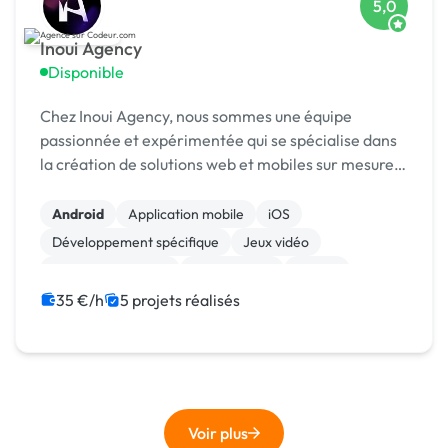
5,0
Inoui Agency
Disponible
Chez Inoui Agency, nous sommes une équipe
passionnée et expérimentée qui se spécialise dans
la création de solutions web et mobiles sur mesure.
Nous sommes fiers de notre expertise en matière
de développement d'applications pour divers
Android
Application mobile
iOS
secteurs te...
Développement spécifique
Jeux vidéo
Drupal Commerce
Marketplace
Drupal
Jakarta EE
JavaScript
35 €/h
5 projets réalisés
Voir plus