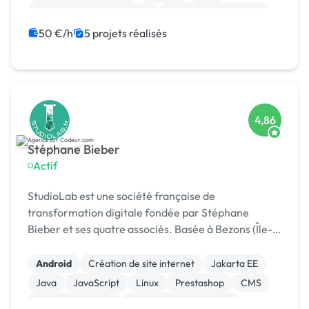
Développement spécifique
Experience utilisateur
Gestion site web
Landing page
50 €/h
5 projets réalisés
Migration ou refonte de site
4,86
Stéphane Bieber
Actif
StudioLab est une société française de
transformation digitale fondée par Stéphane
Bieber et ses quatre associés. Basée à Bezons (Île-
de-France), l’agence accompagne depuis plus de 20
ans les entrepr
Android
Création de site internet
Jakarta EE
Java
JavaScript
Linux
Prestashop
CMS
Integration HTML
Modules et composants