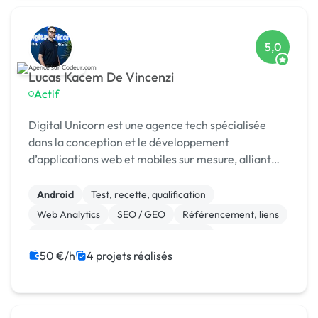
5,0
Lucas Kacem De Vincenzi
Actif
Digital Unicorn est une agence tech spécialisée
dans la conception et le développement
d’applications web et mobiles sur mesure, alliant
performance, design et innovation.
Android
Test, recette, qualification
Web Analytics
SEO / GEO
Référencement, liens
Photoshop
Modules et composants
CSS, HTML, XML
CMS
Site E-commerce
50 €/h
4 projets réalisés