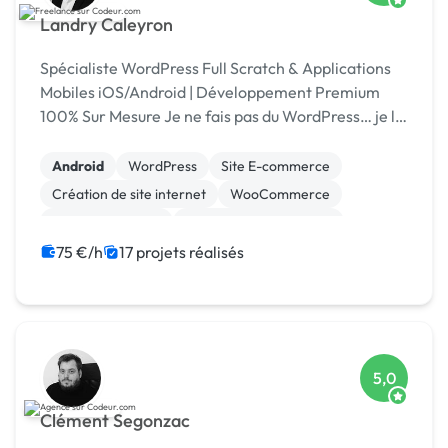
Landry Caleyron
Spécialiste WordPress Full Scratch & Applications
Mobiles iOS/Android | Développement Premium
100% Sur Mesure Je ne fais pas du WordPress… je le
réinvente. Et maintenant, je l'emmène dans votre
poche
Android
WordPress
Site E-commerce
Création de site internet
WooCommerce
CSS, HTML, XML
Modules et composants
Application mobile
iOS
Dropshipping
75 €/h
17 projets réalisés
5,0
Clément Segonzac