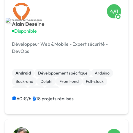
4,91
Alain Deseine
Disponible
Développeur Web &Mobile - Expert sécurité -
DevOps
Android
Développement spécifique
Arduino
Back-end
Delphi
Front-end
Full-stack
Java
Linux
Perl
60 €/h
18 projets réalisés