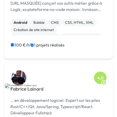
[URL MASQUÉE] conçoit vos outils métier grâce à
Logik, sa plateforme no-code maison : livraison
rapide, coûts maîtrisés, résultat sur mesure.
Android
Bubble
CMS
CSS, HTML, XML
Création de site internet
Développement spécifique
Experience utilisateur
Gestion site web
Installation de Script
100 €/h
1 projets réalisés
Integration HTML
4,0
Fabrice Lainard
… en développement logiciel. Expert sur les piles
Rust/C++/Qt, Java/Spring, Typescript/React.
Développeur Fullstack