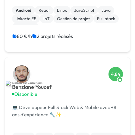
Android
React
Linux
JavaScript
Java
Jakarta EE
IoT
Gestion de projet
Full-stack
Front-end
80 €/h
2 projets réalisés
4,84
Benziane Youcef
Disponible
💻 Développeur Full Stack Web & Mobile avec +8
ans d’expérience 🔧✨ …