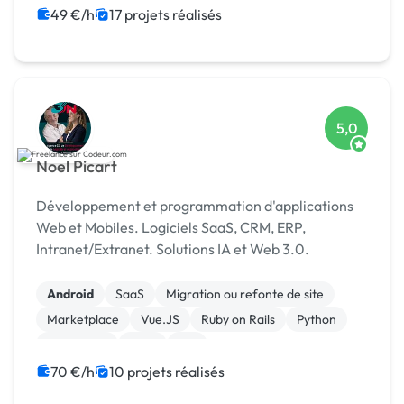
Système de paiement
Site E-commerce
49 €/h
17 projets réalisés
5,0
Noel Picart
Développement et programmation d'applications
Web et Mobiles. Logiciels SaaS, CRM, ERP,
Intranet/Extranet. Solutions IA et Web 3.0.
Android
SaaS
Migration ou refonte de site
Marketplace
Vue.JS
Ruby on Rails
Python
JavaScript
Java
IoT
70 €/h
10 projets réalisés