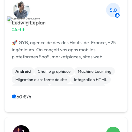
5,0
Ludwig Leplan
Actif
🚀 GYB, agence de dev des Hauts-de-France, +25
ingénieurs. On conçoit vos apps mobiles,
plateformes SaaS, marketplaces, sites web
complexes et automatisations IA, du cadrage à la
mise en production.
Android
Charte graphique
Machine Learning
Migration ou refonte de site
Integration HTML
Gestion site web
Développement spécifique
Création de site internet
CSS, HTML, XML
60 €/h
Site E-commerce