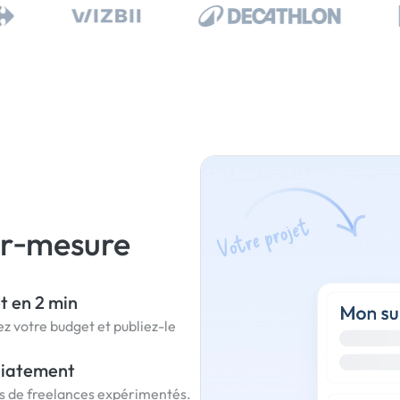
ur‑mesure
t en 2 min
z votre budget et publiez-le
diatement
is de freelances expérimentés.