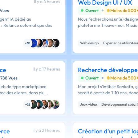
Web Design UI / UX
Il y a 4 heures
 Vues
Ouvert
Moins de 500
gent IA dédié au
Nous recherchons un(e) designe
Web design
Experience utilisateu
+30
ce
Recherche développeu
Il y a 17 heures
3788 Vues
Ouvert
Moins de 500
Mon projet s'intitule Sankofa, ça
c des clients, dans plu...
serait à partir de 7-10 ans, don
Jeux vidéo
Développement spécif
+75
erce
Création d'un petit lo
Il y a 21 heures