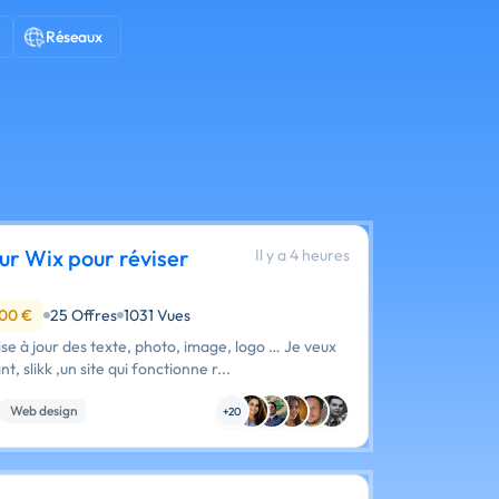
Réseaux
r Wix pour réviser
Il y a 4 heures
000 €
25 Offres
1031 Vues
se à jour des texte, photo, image, logo … Je veux
, slikk ,un site qui fonctionne r...
Web design
+20