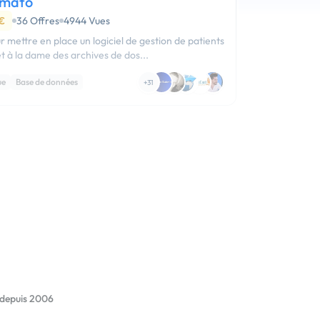
umato
 €
36 Offres
4944 Vues
mettre en place un logiciel de gestion de patients
met à la dame des archives de dos...
ue
Base de données
+31
 depuis 2006