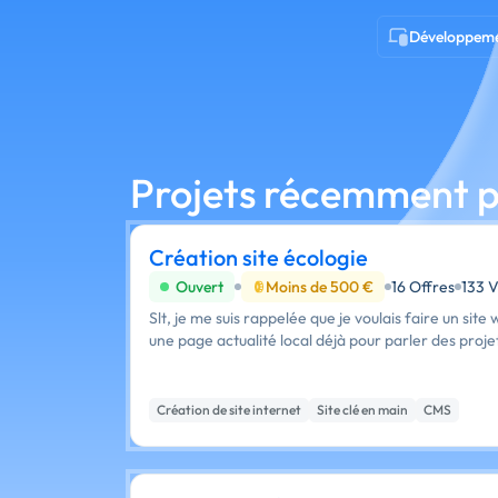
Développem
Projets récemment p
Création site écologie
Ouvert
Moins de 500 €
16 Offres
133 
Slt, je me suis rappelée que je voulais faire un site
une page actualité local déjà pour parler des projets
Création de site internet
Site clé en main
CMS