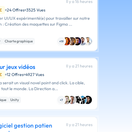
Il y a 16 heures
 €
24 Offres
3525 Vues
r UI/UX expérimenté(e) pour travailler sur notre
plateforme Trouve-moi. Mission : Création des maquettes sur Figma ...
r
Charte graphique
+19
r jeux vidéos
Il y a 21 heures
 €
12 Offres
4927 Vues
 serait un visual novel point and click. La cible,
c tout le monde. La Direction a...
ique
Unity
+7
giciel gestion patien
Il y a 21 heures