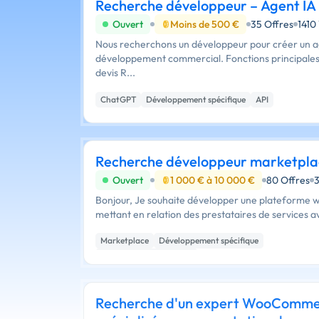
Recherche développeur – Agent IA
Ouvert
Moins de 500 €
35 Offres
1410
Nous recherchons un développeur pour créer un a
développement commercial. Fonctions principales : Relance automatique des
devis R...
ChatGPT
Développement spécifique
API
Recherche développeur marketpla
Ouvert
1 000 € à 10 000 €
80 Offres
Bonjour, Je souhaite développer une plateforme web de type marketplace
mettant en relation des prestataires de services ave
Marketplace
Développement spécifique
Création de site internet
Recherche d'un expert WooComm