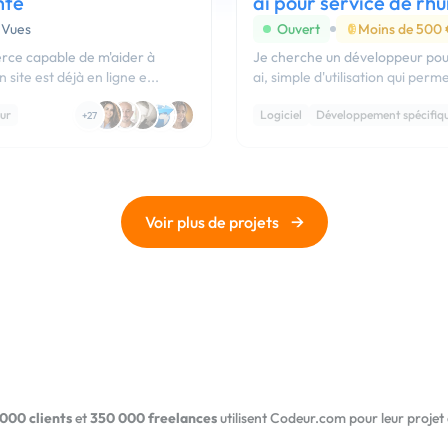
nte
ai pour service de rh
 Vues
Ouvert
Moins de 500
Je cherche un développeur pour 
r les ventes de ma boutique en ligne. Mon site est déjà en ligne e...
ai, simple d'utilisation qui per
eur
Logiciel
Développement spécifiq
+27
→
Voir plus de projets
000 clients
et
350 000 freelances
utilisent Codeur.com pour leur projet