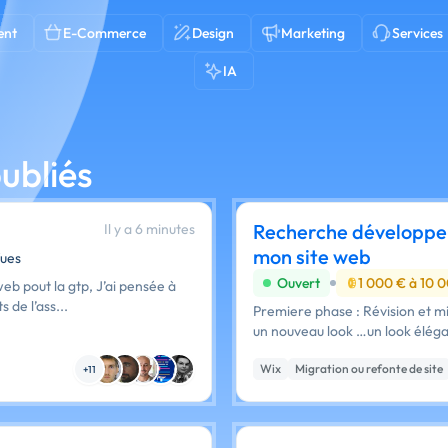
ent
E-Commerce
Design
Marketing
Services
IA
ubliés
Recherche développeu
Il y a 6 minutes
mon site web
Vues
Ouvert
1 000 € à 10 
 web pout la gtp, J’ai pensée à
 de l’ass...
Premiere phase : Révision et mi
un nouveau look ‎…un look élégant
Wix
Migration ou refonte de site
+11