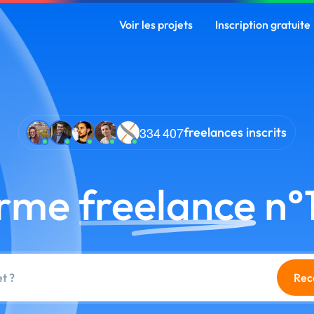
Voir les projets
Inscription gratuite
3
3
4
4
0
7
freelances inscrits
orme
freelance
n°
Rec