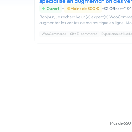
spécialisé en augmentation des ve
Ouvert
Moins de 500 €
32 Offres
4134
Bonjour, Je recherche un(e) expert(e) WooCommerce capable de m'aider à
augmente
WooCommerce
Site E-commerce
Experience utilisat
Plus de
650 