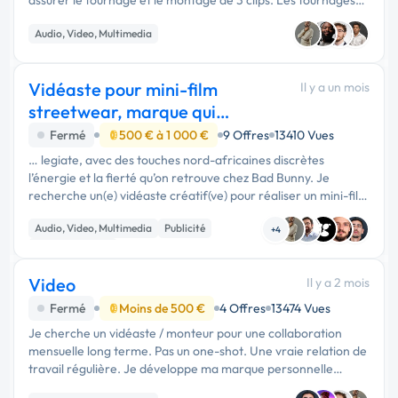
assurer le tournage et le montage de 3 clips. Les tournages
sont relativement simples (3 à 4 heures par clip), avec une
Audio, Video, Multimedia
direction …
Vidéaste pour mini-film
Il y a un mois
streetwear, marque qui
démarre, budget limité
Fermé
500 € à 1 000 €
9 Offres
13410 Vues
… legiate, avec des touches nord-africaines discrètes
l’énergie et la fierté qu’on retrouve chez Bad Bunny. Je
recherche un(e) vidéaste créatif(ve) pour réaliser un mini-film
de présentation de la marque (1min30 à 2min), tourné à Paris,
Audio, Video, Multimedia
Publicité
avec voix …
+4
Communication
Video
Il y a 2 mois
Fermé
Moins de 500 €
4 Offres
13474 Vues
Je cherche un vidéaste / monteur pour une collaboration
mensuelle long terme. Pas un one-shot. Une vraie relation de
travail régulière. Je développe ma marque personnelle
autour de l'investissement et j'ai besoin de quelqu'un …