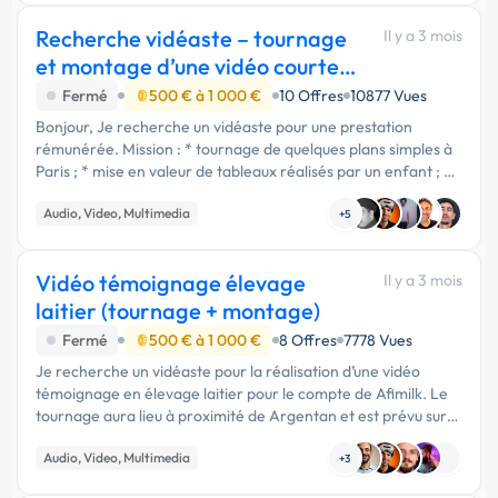
Recherche vidéaste – tournage
Il y a 3 mois
et montage d’une vidéo courte
rémunérée
Fermé
500 € à 1 000 €
10 Offres
10877 Vues
Bonjour, Je recherche un vidéaste pour une prestation
rémunérée. Mission : * tournage de quelques plans simples à
Paris ; * mise en valeur de tableaux réalisés par un enfant ; *
montage d’une vidéo …
Audio, Video, Multimedia
+5
Vidéo témoignage élevage
Il y a 3 mois
laitier (tournage + montage)
Fermé
500 € à 1 000 €
8 Offres
7778 Vues
Je recherche un vidéaste pour la réalisation d’une vidéo
témoignage en élevage laitier pour le compte de Afimilk. Le
tournage aura lieu à proximité de Argentan et est prévu sur
une demi-journée, sans captation …
Audio, Video, Multimedia
+3