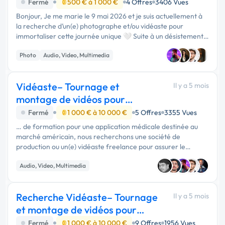
Fermé
500 € à 1 000 €
4 Offres
3406 Vues
Bonjour, Je me marie le 9 mai 2026 et je suis actuellement à
la recherche d’un(e) photographe et/ou vidéaste pour
immortaliser cette journée unique 🤍 Suite à un désistement
de dernière minute, je cherche quelqu’un de sérieux, même
Photo
Audio, Video, Multimedia
étudiant(e) ou …
Vidéaste– Tournage et
Il y a 5 mois
montage de vidéos pour
application - Montpellier
Fermé
1 000 € à 10 000 €
5 Offres
3355 Vues
… de formation pour une application médicale destinée au
marché américain, nous recherchons une société de
production ou un(e) vidéaste freelance pour assurer le
tournage et le montage des vidéos. Le tournage sera simple
Audio, Video, Multimedia
et léger, réalisé à …
Recherche Vidéaste– Tournage
Il y a 5 mois
et montage de vidéos pour
application
Fermé
1 000 € à 10 000 €
9 Offres
1956 Vues