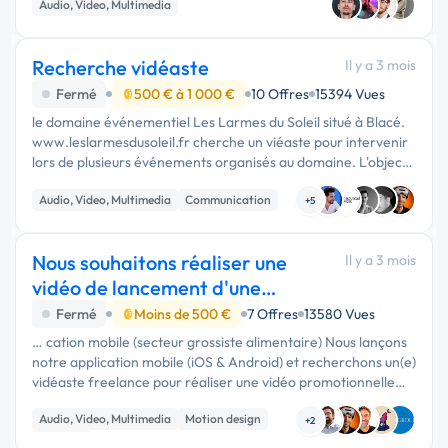
Audio, Video, Multimedia
Recherche vidéaste
Il y a 3 mois
Fermé
500 € à 1 000 €
10 Offres
15394 Vues
le domaine événementiel Les Larmes du Soleil situé à Blacé.
www.leslarmesdusoleil.fr cherche un viéaste pour intervenir
lors de plusieurs événements organisés au domaine. L'objectif
est de réaliser des vidéos destinées par la suite à notre
Audio, Video, Multimedia
Communication
commun...
+5
Nous souhaitons réaliser une
Il y a 3 mois
vidéo de lancement d'une
application
Fermé
Moins de 500 €
7 Offres
13580 Vues
… cation mobile (secteur grossiste alimentaire) Nous lançons
notre application mobile (iOS & Android) et recherchons un(e)
vidéaste freelance pour réaliser une vidéo promotionnelle
courte (60 à 120 secondes), à la fois immersive et …
Audio, Video, Multimedia
Motion design
+2
Publicité