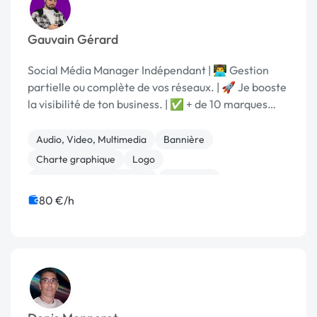
Gauvain Gérard
Social Média Manager Indépendant | 👨‍💻 Gestion
partielle ou complète de vos réseaux. | 🚀 Je booste
la visibilité de ton business. | ✅ + de 10 marques
accompagnées avec Cassis
Audio, Video, Multimedia
Bannière
Charte graphique
Logo
Community management
Marketing
Communication
80 €/h