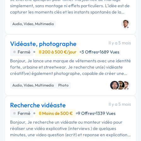
simplement, sans montage ni effets particuliers. L’idée est de
capturer les moments clés et les instants spontanés de la
journée, de manière naturelle et discrète. Si vous êtes
Audio, Video, Multimedia
intéressé et d...
Vidéaste, photographe
Il y a 5 mois
Fermé
200 à 500 €/jour
3 Offres
1689 Vues
Bonjour, Je lance une marque de vêtements avec une identité
forte, urbaine et streetwear. Je recherche un(e) vidéaste
créatif(ve) également photographe, capable de créer une
vidéo de lancement puissante, urbanisée, dynamique et
Audio, Video, Multimedia
Photo
brute, avec des …
Recherche vidéaste
Il y a 5 mois
Fermé
Moins de 500 €
9 Offres
1339 Vues
Bonjour, Je recherche un vidéaste ou monteur vidéo pour
réaliser une vidéo explicative (interviews ) de quelques
minutes, une video question (ecrit) et reponse en explication