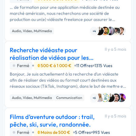
… de formation pour une application médicale destinée au
marché américain, nous recherchons une société de
production ou un(e) vidéaste freelance pour assurer le
tournage et le montage des vidéos. Le tournage sera simple
Audio, Video, Multimedia
et léger, réalisé à …
+4
Recherche vidéaste pour
Il y a 5 mois
réalisation de vidéos pour les
réseaux sociaux
Fermé
500 € à 1 000 €
11 Offres
1315 Vues
Bonjour, Je suis actuellement à la recherche d’un vidéaste
afin de réaliser des vidéos au format court destinées aux
réseaux sociaux (TikTok, Instagram), dans le but de mettre en
avant une collection pour une marque de casquettes. Nous …
Audio, Video, Multimedia
Communication
+6
Films d’aventure outdoor : trail,
Il y a 5 mois
pêche, ski, survie, randonnée.
Fermé
Moins de 500 €
5 Offres
993 Vues