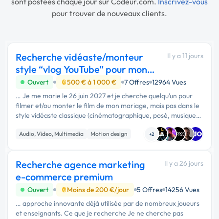
sont postées chaque jour sur Codeur.com.
Inscrivez-vous
pour trouver de nouveaux clients.
Recherche vidéaste/monteur
Il y a 11 jours
style “vlog YouTube” pour mon
mariage
Ouvert
500 € à 1 000 €
7 Offres
12964 Vues
… Je me marie le 26 juin 2027 et je cherche quelqu’un pour
filmer et/ou monter le film de mon mariage, mais pas dans le
style vidéaste classique (cinématographique, posé, musique
douce en fond). Je veux un rendu format vlog long, dans
Audio, Video, Multimedia
Motion design
l’esprit …
+2
Recherche agence marketing
Il y a 26 jours
e-commerce premium
Ouvert
Moins de 200 €/jour
5 Offres
14256 Vues
… approche innovante déjà utilisée par de nombreux joueurs
et enseignants. Ce que je recherche Je ne cherche pas