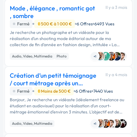
Mode , élégance , romantic got
Il y a 3 mois
, sombre
Fermé
500 € à 1 000 €
6 Offres
6493 Vues
Je recherche un photographe et un vidéaste pour la
réalisation d’un shooting mode éditorial autour de ma
collection de fin d’année en fashion design, intitulée « La
beauté sous tension ». Le projet prendra la forme d’une …
Audio, Video, Multimedia
Photo
+1
Création d’un petit témoignage
Il y a 4 mois
/ court métrage après un
cancer
Fermé
Moins de 500 €
6 Offres
7440 Vues
Bonjour, Je recherche un vidéaste (idéalement freelance ou
étudiant en audiovisuel) pour la réalisation d’un court-
métrage émotionnel d’environ 3 minutes. L’objectif est de
créer une vidéo inspirante et authentique autour du
Audio, Video, Multimedia
témoignage de mon …
+1