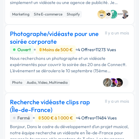
simplement un vidéaste ou une agence de publicité. Je
recherche un véritable partenaire capable de concevoir un
Marketing
Site E-commerce
Shopify
système marketing …
Photographe/vidéaste pour une
Il y a un mois
soirée corporate
Ouvert
Moins de 500 €
4 Offres
11273 Vues
Nous recherchons un photographe et un vidéaste
expérimentés pour couvrir la soirée des 20 ans de Connectt.
L'événement se déroulera le 10 septembre (15ème
arrondissement, Paris) dans une ambiance élégante et
Photo
Audio, Video, Multimedia
festive, avec une scénographie …
Recherche vidéaste clips rap
Il y a un mois
(Île-de-France)
Fermé
500 € à 1 000 €
4 Offres
11484 Vues
Bonjour, Dans le cadre du développement d’un projet musical,
notre équipe recherche un vidéaste en Île-de-France pour