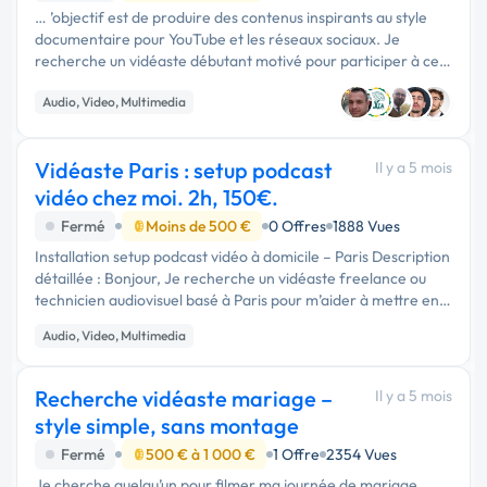
… ’objectif est de produire des contenus inspirants au style
documentaire pour YouTube et les réseaux sociaux. Je
recherche un vidéaste débutant motivé pour participer à ces
projets et construire un portfolio autour de l’aventure.
Audio, Video, Multimedia
Vidéaste Paris : setup podcast
Il y a 5 mois
vidéo chez moi. 2h, 150€.
Fermé
Moins de 500 €
0 Offres
1888 Vues
Installation setup podcast vidéo à domicile – Paris Description
détaillée : Bonjour, Je recherche un vidéaste freelance ou
technicien audiovisuel basé à Paris pour m’aider à mettre en
place un setup podcast vidéo simple, propre et facile à …
Audio, Video, Multimedia
Recherche vidéaste mariage –
Il y a 5 mois
style simple, sans montage
Fermé
500 € à 1 000 €
1 Offre
2354 Vues
Je cherche quelqu’un pour filmer ma journée de mariage