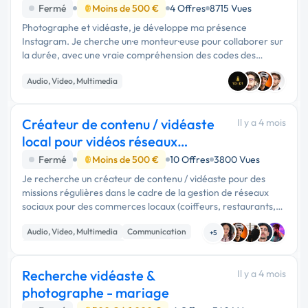
Fermé
Moins de 500 €
4 Offres
8715 Vues
Photographe et vidéaste, je développe ma présence
Instagram. Je cherche un·e monteur·euse pour collaborer sur
la durée, avec une vraie compréhension des codes des
réseaux sociaux et du personal branding. Ce que je …
Audio, Video, Multimedia
Créateur de contenu / vidéaste
Il y a 4 mois
local pour vidéos réseaux
sociaux (miss
Fermé
Moins de 500 €
10 Offres
3800 Vues
Je recherche un créateur de contenu / vidéaste pour des
missions régulières dans le cadre de la gestion de réseaux
sociaux pour des commerces locaux (coiffeurs, restaurants,
bars, etc.). 👉 Objectif : Capturer du contenu simple, naturel
Audio, Video, Multimedia
Communication
et …
+5
Community management
Recherche vidéaste &
Il y a 4 mois
photographe - mariage