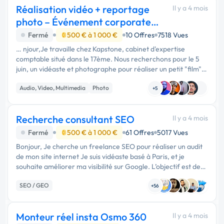
Réalisation vidéo + reportage
Il y a 4 mois
photo – Événement corporate
(Kapstone)
Fermé
500 € à 1 000 €
10 Offres
7518 Vues
… njour,Je travaille chez Kapstone, cabinet d'expertise
comptable situé dans le 17ème. Nous recherchons pour le 5
juin, un vidéaste et photographe pour réaliser un petit "film"
de l'entreprise, ainsi que des photographies, et …
Audio, Video, Multimedia
Photo
+5
Recherche consultant SEO
Il y a 4 mois
Fermé
500 € à 1 000 €
61 Offres
5017 Vues
Bonjour, Je cherche un freelance SEO pour réaliser un audit
de mon site internet Je suis vidéaste basé à Paris, et je
souhaite améliorer ma visibilité sur Google. L’objectif est de
comprendre pourquoi mon site ressort peu sur certaines
SEO / GEO
recherches, …
+56
Monteur réel insta Osmo 360
Il y a 4 mois