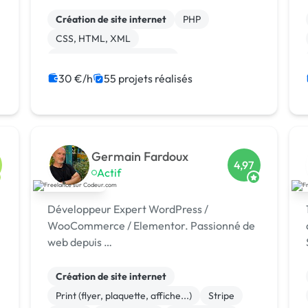
besoins précis de chaque client.
Création de site internet
PHP
CSS, HTML, XML
Développement spécifique
Site clé en main
Site E-commerce
30 €/h
55 projets réalisés
Charte graphique
Paypal
Gestion site web
JavaScript
Germain Fardoux
4,97
Actif
Développeur Expert WordPress /
WooCommerce / Elementor. Passionné de
web depuis …
Création de site internet
Print (flyer, plaquette, affiche...)
Stripe