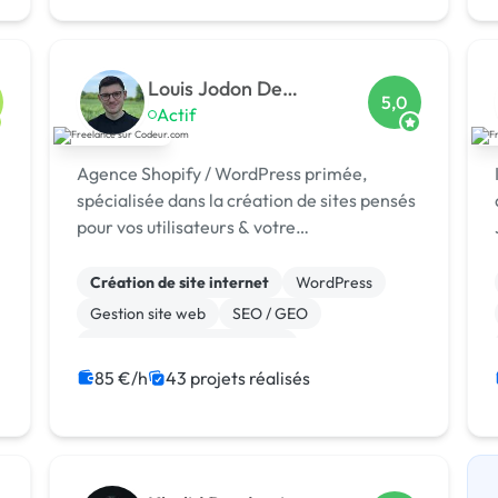
Louis Jodon De
5,0
Villeroché
Actif
Agence Shopify / WordPress primée,
spécialisée dans la création de sites pensés
pour vos utilisateurs & votre
référencement.
Création de site internet
WordPress
Gestion site web
SEO / GEO
Migration ou refonte de site
Experience utilisateur
85 €/h
43 projets réalisés
Référencement, liens
Site E-commerce
Landing page
Stripe