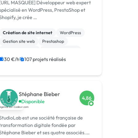
[URL MASQUÉE] Développeur web expert
spécialisé en WordPress, PrestaShop et
Shopify, je crée …
Création de site internet
WordPress
Gestion site web
Prestashop
Site E-commerce
CSS, HTML, XML
Migration ou refonte de site
30 €/h
107 projets réalisés
WooCommerce
Shopify
PHP
Stéphane Bieber
4,86
Disponible
StudioLab est une société française de
transformation digitale fondée par
Stéphane Bieber et ses quatre associés.