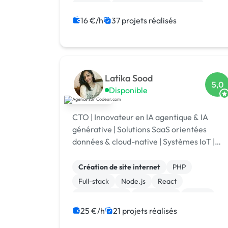
Matériel
Infrastructure et réseaux
CRM
Site clé en main
SaaS
CMS
16 €/h
37 projets réalisés
Latika Sood
5,0
Disponible
CTO | Innovateur en IA agentique & IA
générative | Solutions SaaS orientées
données & cloud-native | Systèmes IoT |
Technologies RH | Plateformes de
reporting ESG | +12 ans d’expérience en
Création de site internet
PHP
leadership
Full-stack
Node.js
React
Smartwatches
Visual Basic
Vue.JS
Drupal Commerce
Magento
25 €/h
21 projets réalisés