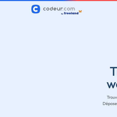
T
w
Trouv
Déposez