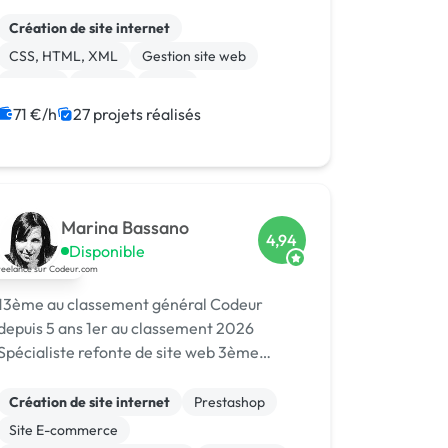
agences. En bref : Probablement le
meilleur rapport qualité/prix de la
Création de site internet
plateforme.
CSS, HTML, XML
Gestion site web
Node.js
Python
React
71 €/h
27 projets réalisés
Marina Bassano
4,94
Disponible
13ème au classement général Codeur
depuis 5 ans 1er au classement 2026
Spécialiste refonte de site web 3ème
Meilleur Expert E-commerce Awards 2024
Dans le Top 10 du Meilleur Prestataire
Création de site internet
Prestashop
Awards 2024
Site E-commerce