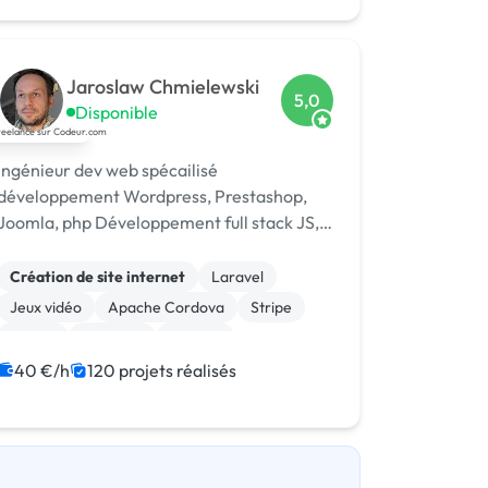
Développement spécifique
Integration HTML
Jaroslaw Chmielewski
5,0
Disponible
Ingénieur dev web spécailisé
développement Wordpress, Prestashop,
Joomla, php Développement full stack JS,
node Scrapping/extraction données web
Développement chat temp réel : [URL
Création de site internet
Laravel
MASQUÉE], webrtc
Jeux vidéo
Apache Cordova
Stripe
Paypal
Symfony
Node.js
Application mobile
Linux
40 €/h
120 projets réalisés