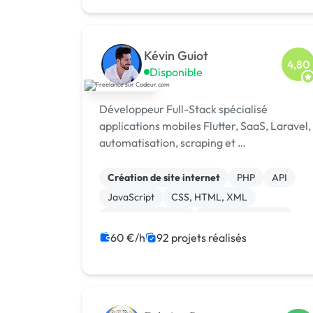
Kévin Guiot
4,80
Disponible
Développeur Full-Stack spécialisé
applications mobiles Flutter, SaaS, Laravel,
automatisation, scraping et …
Création de site internet
PHP
API
JavaScript
CSS, HTML, XML
Integration HTML
Application mobile
Ruby on Rails
Paypal
iOS
60 €/h
92 projets réalisés