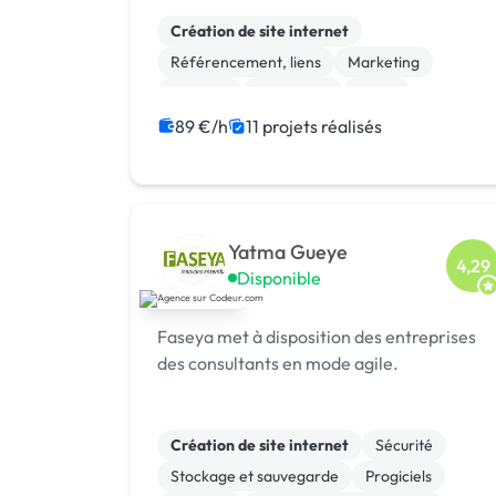
logicielle 💻, centre de formation 🎓.
Agréée CII, CIR, Qualiopi, 1er [URL
Création de site internet
MASQUÉE] 🏆 !
Référencement, liens
Marketing
Emailing
Photoshop
Photo
Motion design
Logo
Charte graphique
89 €/h
11 projets réalisés
Boutons
Yatma Gueye
4,29
Disponible
Faseya met à disposition des entreprises
des consultants en mode agile.
Création de site internet
Sécurité
Stockage et sauvegarde
Progiciels