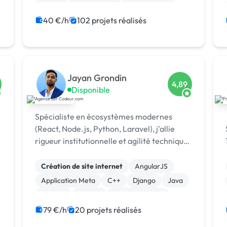
Paypal
Marketplace
Dropshipping
Logo
Photoshop
Site clé en main
40 €/h
102 projets réalisés
Système de paiement
Jayan Grondin
4,89
Disponible
Spécialiste en écosystèmes modernes
(React, Node.js, Python, Laravel), j'allie
rigueur institutionnelle et agilité technique
pour livrer des produits digitaux sécurisés
et innovants.
Création de site internet
AngularJS
Application Meta
C++
Django
Java
Laravel
MySQL
XR, VR, AR, MR
iOS
79 €/h
20 projets réalisés