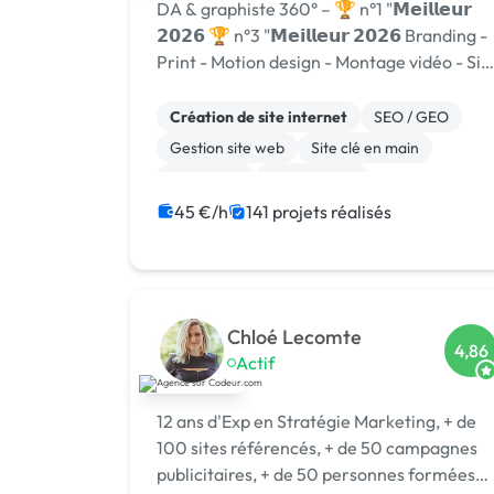
DA & graphiste 360° – 🏆 n°1 "𝗠𝗲𝗶𝗹𝗹𝗲𝘂𝗿
𝟮𝟬𝟮𝟲 🏆 n°3 "𝗠𝗲𝗶𝗹𝗹𝗲𝘂𝗿 𝟮𝟬𝟮𝟲 Branding -
Print - Motion design - Montage vidéo - Sit
internet
Création de site internet
SEO / GEO
Gestion site web
Site clé en main
Front-end
Marketplace
WooCommerce
CMS
Landing page
45 €/h
141 projets réalisés
Migration ou refonte de site
Chloé Lecomte
4,86
Actif
12 ans d'Exp en Stratégie Marketing, + de
100 sites référencés, + de 50 campagnes
publicitaires, + de 50 personnes formées