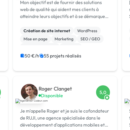
Mon objectif est de fournir des solutions
web de qualité qui aident mes clients à
e
atteindre leurs objectifs et à se démarquer
dans votre domaine par la création des
interfaces attrayantes et fonctionnelles qui
Création de site internet
WordPress
captivent les utilisateurs. Je vou...
Mise en page
Marketing
SEO / GEO
Charte graphique
Emailing
Community management
Formation
50 €/h
55 projets réalisés
Audio, Video, Multimedia
Roger Clanget
5,0
Disponible
Je m'appelle Roger et je suis le cofondateur
de RUJI, une agence spécialisée dans le
développement d'applications mobiles et