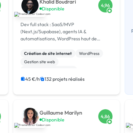
Khalid Boudrari
4,96
Disponible
Dev full stack : SaaS/MVP
(Next.js/Supabase), agents IA &
automatisations, WordPress haut de
gamme. 32e/398k freelances, 2e Codeur
Awards 2024, 4,96/5 sur 125 avis.
Création de site internet
WordPress
Gestion site web
Développement spécifique
CSS, HTML, XML
Site E-commerce
45 €/h
132 projets réalisés
Admin système, sécurité
JavaScript
SaaS
API
Guillaume Marilyn
4,86
Disponible