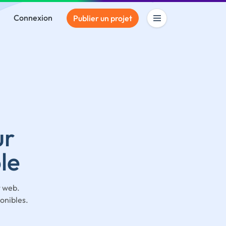
Connexion
Publier un projet
ur
le
t web.
onibles.