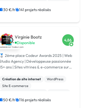
Migration ou refonte de site
WordPress
PHP
SEO / GEO
CSS, HTML, XML
30 €/h
141 projets réalisés
Rédaction
Charte graphique
Virginie Bootz
4,86
Disponible
🥈 2ème place Codeur Awards 2025 | Web
Studio Agency | Développeuse passionnée
15+ ans | Sites vitrines & e-commerce sur
mesure | TPE • PME • Grands comptes |
Votre projet | Spécialisé IA
Création de site internet
WordPress
Site E-commerce
Migration ou refonte de site
Prestashop
Site clé en main
Web design
50 €/h
116 projets réalisés
WooCommerce