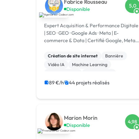
Fabrice Rousseau
5,0
Disponible
Expert Acquisition & Performance Digitale
| SEO · GEO · Google Ads · Meta | E-
commerce & Data | Certifié Google, Meta,
WordPress, PrestaShop | 🏆 Codeur
Awards 2025
Création de site internet
Bannière
Vidéo IA
Machine Learning
Site clé en main
Landing page
Integration HTML
Experience utilisateur
89 €/h
44 projets réalisés
CSS, HTML, XML
Stripe
Marion Morin
4,98
Disponible