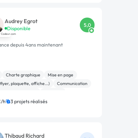
Audrey Egrot
5,0
Disponible
ance depuis 4ans maintenant
Charte graphique
Mise en page
(flyer, plaquette, affiche...)
Communication
, Video, Multimedia
Bannière
n design
€/h
3 projets réalisés
Thibaud Richard