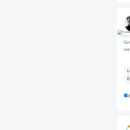
Gra
web
L
E
M