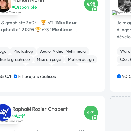
Marion Morin
4,98
Disponible
& graphiste 360° – 🏆 n°1 "𝗠𝗲𝗶𝗹𝗹𝗲𝘂𝗿
Je m'a
𝗮𝗽𝗵𝗶𝘀𝘁𝗲" 𝟮𝟬𝟮𝟲 🏆 n°3 "𝗠𝗲𝗶𝗹𝗹𝗲𝘂𝗿 …
d’ingé
dévelo
dévelo
techno
ogo
Photoshop
Audio, Video, Multimedia
Word
harte graphique
Mise en page
Motion design
CSS,
nimation 3D
Marketing
WordPress
Systè
réation de site internet
Migrat
45 €/h
141 projets réalisés
40 
Main
Raphaël Rozier Chabert
4,91
Actif