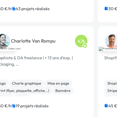
réation de site internet
Logo
Front-end
Word
annière
Boutons
Dével
30 €/h
43 projets réalisés
30 €
Migrat
Charlotte Van Rompu
4,76
phiste & DA freelance | + 13 ans d’exp. |
Shopif
ckaging, …
ogo
Charte graphique
Mise en page
Shopi
rint (flyer, plaquette, affiche...)
Bannière
Strip
outons
Photo
Créati
Migrat
50 €/h
19 projets réalisés
45 €
Word