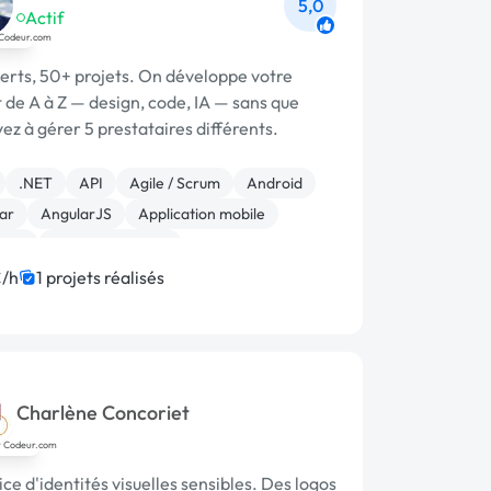
5,0
Actif
erts, 50+ projets. On développe votre
 de A à Z — design, code, IA — sans que
ez à gérer 5 prestataires différents.
.NET
API
Agile / Scrum
Android
ar
AngularJS
Application mobile
end
Base de données
/h
1 projets réalisés
Charlène Concoriet
ce d'identités visuelles sensibles. Des logos