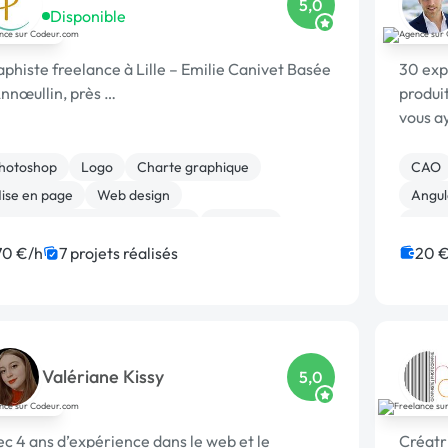
5,0
Disponible
phiste freelance à Lille – Emilie Canivet Basée
30 exp
nnœullin, près …
produit
vous ay
hotoshop
Logo
Charte graphique
CAO
ise en page
Web design
Angul
rint (flyer, plaquette, affiche...)
Bannière
Back-
otion design
Création ou conversion ebook
70 €/h
7 projets réalisés
20 €
Valériane Kissy
5,0
c 4 ans d’expérience dans le web et le
Créatri