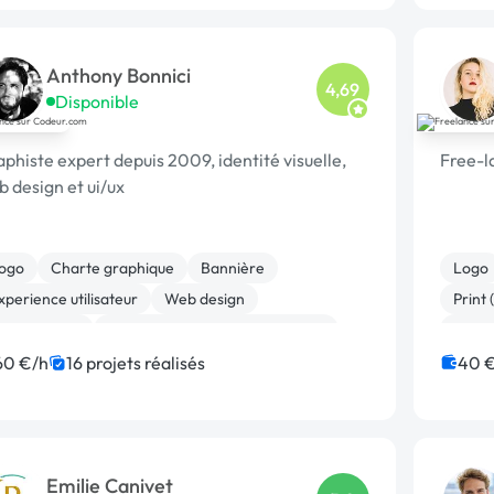
Anthony Bonnici
4,69
Disponible
phiste expert depuis 2009, identité visuelle,
Free-l
 design et ui/ux
ogo
Charte graphique
Bannière
Logo
xperience utilisateur
Web design
Print 
ise en page
Print (flyer, plaquette, affiche...)
Audio
Motio
60 €/h
16 projets réalisés
40 
Emilie Canivet