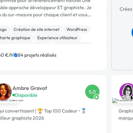
optimisé pour le référencement naturel Une
uble approche développeur ET graphiste. Je
Créez 
s du sur-mesure pour chaque client et vous
compagne …
ogo
Création de site internet
WordPress
harte graphique
Experience utilisateur
igration ou refonte de site
Site E-commerce
SS, HTML, XML
Photoshop
50 €/h
84 projets réalisés
ystème de paiement
Ambre Gravot
5,0
Disponible
ui convertissent | 🏆 Top 100 Codeur • 🥈
Graphi
illeur graphiste 2026
marque