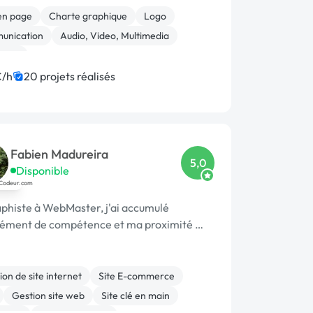
en page
Charte graphique
Logo
unication
Audio, Video, Multimedia
ting
€/h
20 projets réalisés
Fabien Madureira
5,0
Disponible
phiste à WebMaster, j'ai accumulé
ment de compétence et ma proximité …
on de site internet
Site E-commerce
Gestion site web
Site clé en main