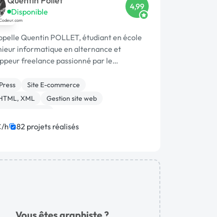
Quentin Pollet
4,99
Disponible
ppelle Quentin POLLET, étudiant en école
nieur informatique en alternance et
ppeur freelance passionné par le
ppement web, logiciel et les nouvelles
logies.
Press
Site E-commerce
 HTML, XML
Gestion site web
me de paiement
ion ou refonte de site
Site clé en main
€/h
82 projets réalisés
tenance
Integration HTML
Vous êtes graphiste ?