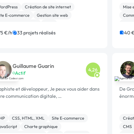
ordPress
Création de site internet
Mise 
ite E-commerce
Gestion site web
Comm
xperience utilisateur
CMS
Marke
igration ou refonte de site
Charte graphique
75 €/h
33 projets réalisés
40 
ntegration HTML
WooCommerce
Guillaume Guarin
4,26
Actif
phiste et développeur, Je peux vous aider dans
De Gra
tre communication digitale, …
énormé
HP
CSS, HTML, XML
Site E-commerce
Créati
avaScript
Charte graphique
CMS