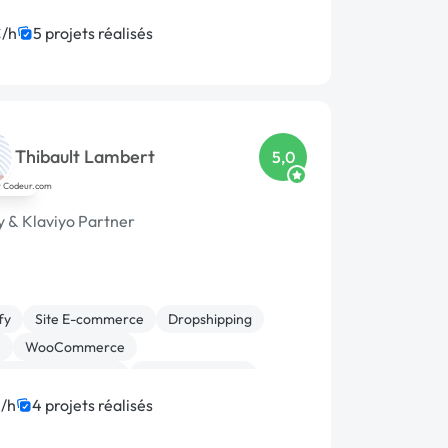
Press
WooCommerce
oppement spécifique
/h
5 projets réalisés
ion ou refonte de site
Thibault Lambert
5,0
y & Klaviyo Partner
fy
Site E-commerce
Dropshipping
e
WooCommerce
on de site internet
Gestion site web
ion ou refonte de site
Site clé en main
/h
4 projets réalisés
Press