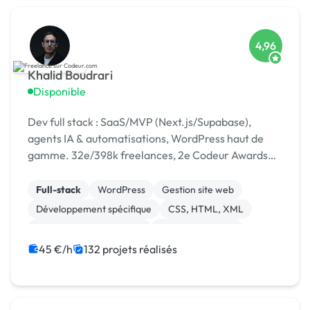
4,96
Khalid Boudrari
Disponible
Dev full stack : SaaS/MVP (Next.js/Supabase),
agents IA & automatisations, WordPress haut de
gamme. 32e/398k freelances, 2e Codeur Awards
2024, 4,96/5 sur 125 avis.
Full-stack
WordPress
Gestion site web
Développement spécifique
CSS, HTML, XML
Création de site internet
Site E-commerce
Admin système, sécurité
JavaScript
SaaS
45 €/h
132 projets réalisés