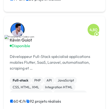
4,80
Kévin Guiot
Disponible
Développeur Full-Stack spécialisé applications
mobiles Flutter, SaaS, Laravel, automatisation,
scraping et …
Full-stack
PHP
API
JavaScript
CSS, HTML, XML
Integration HTML
Création de site internet
Application mobile
Ruby on Rails
Paypal
60 €/h
92 projets réalisés