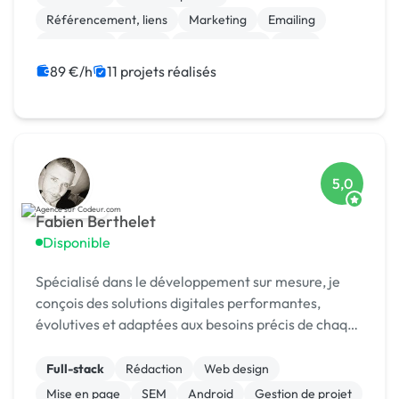
Référencement, liens
Marketing
Emailing
Photoshop
Photo
Motion design
Logo
Charte graphique
89 €/h
11 projets réalisés
5,0
Fabien Berthelet
Disponible
Spécialisé dans le développement sur mesure, je
conçois des solutions digitales performantes,
évolutives et adaptées aux besoins précis de chaque
client.
Full-stack
Rédaction
Web design
Mise en page
SEM
Android
Gestion de projet