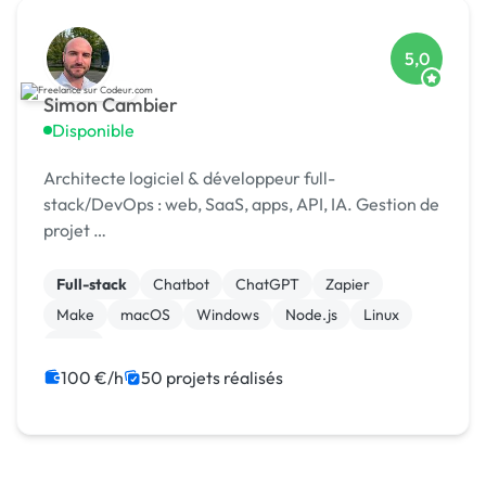
5,0
Simon Cambier
Disponible
Architecte logiciel & développeur full-
stack/DevOps : web, SaaS, apps, API, IA. Gestion de
projet …
Full-stack
Chatbot
ChatGPT
Zapier
Make
macOS
Windows
Node.js
Linux
SaaS
100 €/h
50 projets réalisés