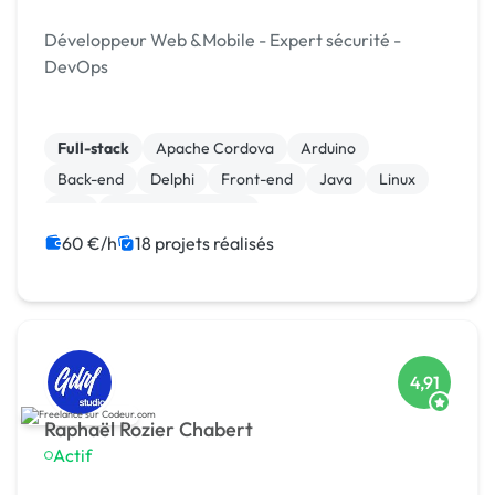
Développeur Web &Mobile - Expert sécurité -
DevOps
Full-stack
Apache Cordova
Arduino
Back-end
Delphi
Front-end
Java
Linux
Perl
Système embarqué
60 €/h
18 projets réalisés
4,91
Raphaël Rozier Chabert
Actif