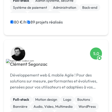
Full-stack
Admin système, sécurité
Système de paiement
Administration
Back-end
MySQL
Site E-commerce
Création de site internet
Integration HTML
80 €/h
89 projets réalisés
Machine Learning
5,0
Clément Segonzac
Développement web & mobile Agile ! Pour des
solutions sur mesure, performantes et évolutives,
pensées pour vos utilisateurs et adaptées à vos
enjeux métier.
Full-stack
Motion design
Logo
Boutons
Bannière
Audio, Video, Multimedia
WordPress