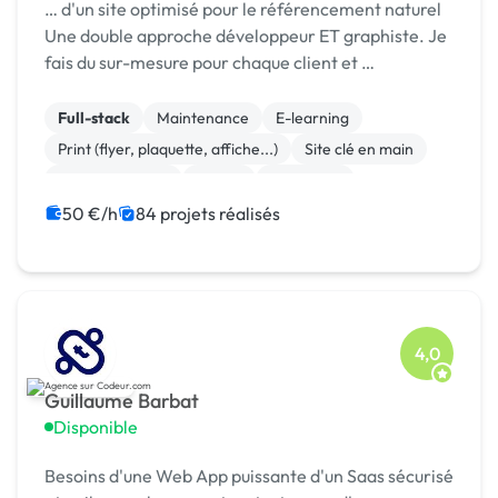
… d'un site optimisé pour le référencement naturel
Une double approche développeur ET graphiste. Je
fais du sur-mesure pour chaque client et …
Full-stack
Maintenance
E-learning
Print (flyer, plaquette, affiche...)
Site clé en main
WooCommerce
Paypal
Front-end
Mise en page
Landing page
50 €/h
84 projets réalisés
4,0
Guillaume Barbat
Disponible
Besoins d'une Web App puissante d'un Saas sécurisé