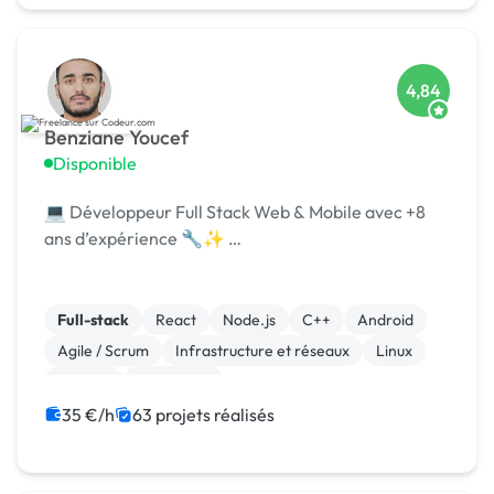
4,84
Benziane Youcef
Disponible
💻 Développeur Full Stack Web & Mobile avec +8
ans d’expérience 🔧✨ …
Full-stack
React
Node.js
C++
Android
Agile / Scrum
Infrastructure et réseaux
Linux
Laravel
JavaScript
35 €/h
63 projets réalisés