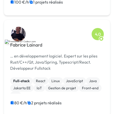
Gestion site web
Installation de Script
100 €/h
1 projets réalisés
Integration HTML
4,0
Fabrice Lainard
… en développement logiciel. Expert sur les piles
Rust/C++/Qt, Java/Spring, Typescript/React.
Développeur Fullstack
Full-stack
React
Linux
JavaScript
Java
Jakarta EE
IoT
Gestion de projet
Front-end
C#
80 €/h
2 projets réalisés