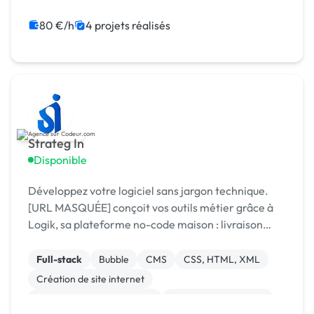
Site clé en main
SaaS
Modules et composants
80 €/h
4 projets réalisés
Strateg In
Disponible
Développez votre logiciel sans jargon technique.
[URL MASQUÉE] conçoit vos outils métier grâce à
Logik, sa plateforme no-code maison : livraison
rapide, coûts maîtrisés, résultat sur mesure.
Full-stack
Bubble
CMS
CSS, HTML, XML
Création de site internet
Développement spécifique
Experience utilisateur