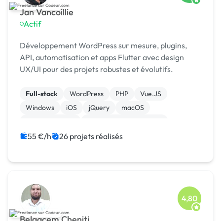
Jan Vancoillie
Actif
Développement WordPress sur mesure, plugins,
API, automatisation et apps Flutter avec design
UX/UI pour des projets robustes et évolutifs.
Full-stack
WordPress
PHP
Vue.JS
Windows
iOS
jQuery
macOS
WooCommerce
Admin système, sécurité
55 €/h
26 projets réalisés
4,80
Belgacem Cheniti