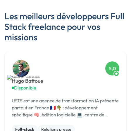
Les meilleurs développeurs Full
Stack freelance pour vos
missions
5,0
Hugo Battoue
Disponible
USTS est une agence de transformation IA présente
partout en France 🇫🇷🌴 : développement
spécifique 🧠, édition logicielle 💻, centre de
formation 🎓. Agréée CII, CIR, Qualiopi, 1er [URL
MASQUÉE] 🏆 !
Full-stack
Relations presse