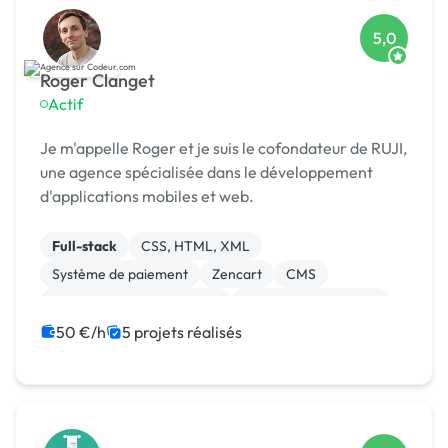
5,0
Roger Clanget
Actif
Je m'appelle Roger et je suis le cofondateur de RUJI,
une agence spécialisée dans le développement
d'applications mobiles et web.
Full-stack
CSS, HTML, XML
Système de paiement
Zencart
CMS
Développement spécifique
Experience utilisateur
Gestion site web
Landing page
50 €/h
5 projets réalisés
Migration ou refonte de site