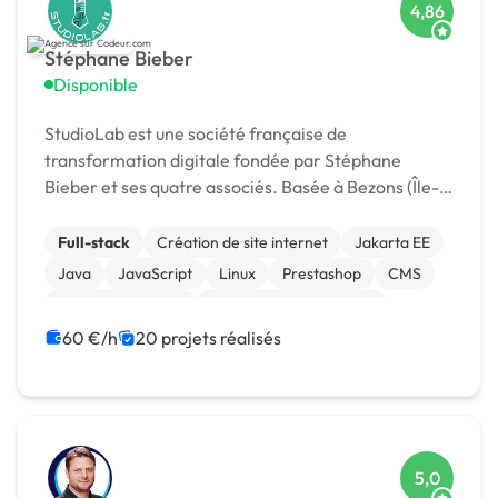
4,86
Stéphane Bieber
Disponible
StudioLab est une société française de
transformation digitale fondée par Stéphane
Bieber et ses quatre associés. Basée à Bezons (Île-
de-France), l’agence accompagne depuis plus de 20
ans les entrepr
Full-stack
Création de site internet
Jakarta EE
Java
JavaScript
Linux
Prestashop
CMS
Integration HTML
Modules et composants
60 €/h
20 projets réalisés
5,0