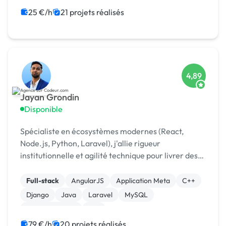
25 €/h
21 projets réalisés
4,89
Jayan Grondin
Disponible
Spécialiste en écosystèmes modernes (React,
Node.js, Python, Laravel), j'allie rigueur
institutionnelle et agilité technique pour livrer des
produits digitaux sécurisés et innovants.
Full-stack
AngularJS
Application Meta
C++
Django
Java
Laravel
MySQL
XR, VR, AR, MR
iOS
79 €/h
20 projets réalisés