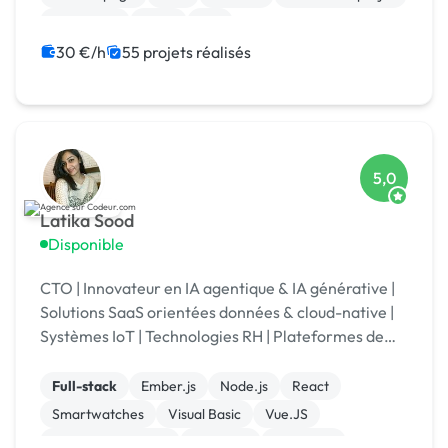
Jeux vidéo
Linux
iOS
30 €/h
55 projets réalisés
5,0
Latika Sood
Disponible
CTO | Innovateur en IA agentique & IA générative |
Solutions SaaS orientées données & cloud-native |
Systèmes IoT | Technologies RH | Plateformes de
reporting ESG | +12 ans d’expérience en leadership
Full-stack
Ember.js
Node.js
React
Smartwatches
Visual Basic
Vue.JS
Drupal Commerce
Magento
Opencart