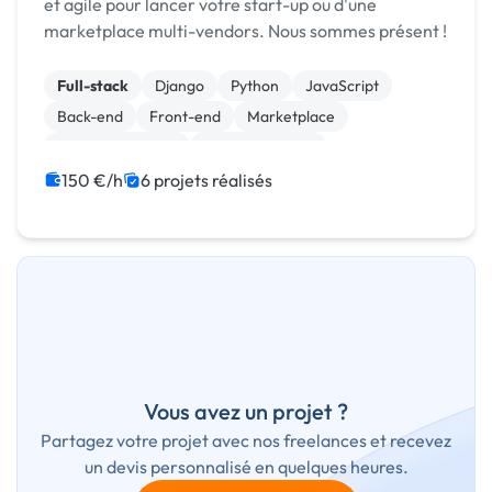
et agile pour lancer votre start-up ou d'une
marketplace multi-vendors. Nous sommes présent !
Full-stack
Django
Python
JavaScript
Back-end
Front-end
Marketplace
Site E-commerce
WooCommerce
CSS, HTML, XML
150 €/h
6 projets réalisés
Vous avez un projet ?
Partagez votre projet avec nos freelances et recevez
un devis personnalisé en quelques heures.