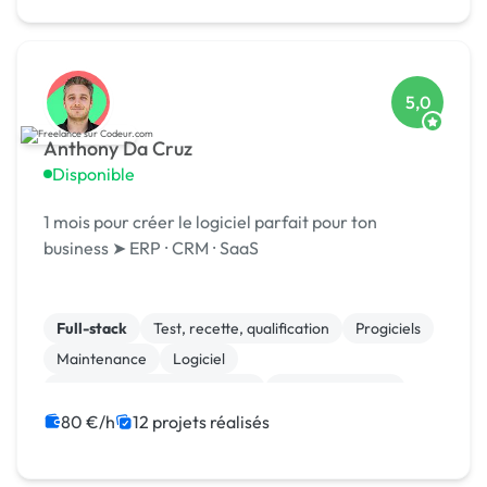
5,0
Anthony Da Cruz
Disponible
1 mois pour créer le logiciel parfait pour ton
business ➤ ERP ⸱ CRM ⸱ SaaS
Full-stack
Test, recette, qualification
Progiciels
Maintenance
Logiciel
Gestion de documents (GED)
Cloud computing
Migration ou refonte de site
JavaScript
80 €/h
12 projets réalisés
Gestion de projet