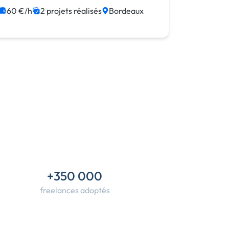
60 €/h
2 projets réalisés
Bordeaux
Community management
Maintenance
+350 000
freelances adoptés