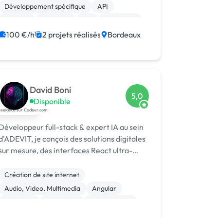
Développement spécifique
API
Android
Back-end
iOS
E-learning
AngularJS
Application Meta
100 €/h
2 projets réalisés
Bordeaux
David Boni
5,0
Disponible
Développeur full-stack & expert IA au sein
d'ADEVIT, je conçois des solutions digitales
sur mesure, des interfaces React ultra-
soignées aux architectures back-end
robustes, en passant par la création
Création de site internet
Audio, Video, Multimedia
Angular
Full-stack
JavaScript
Landing page
Vidéo IA
Charte graphique