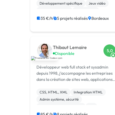
développement d'applications pour divers
Développement spécifique
Jeux vidéo
secteurs te...
Drupal Commerce
Marketplace
Drupal
Jakarta EE
JavaScript
35 €/h
5 projets réalisés
Bordeaux
Thibaut Lemaire
5,0
Disponible
Développeur web full stack et sysadmin
depuis 1998, j’accompagne les entreprises
dans la création de sites web, applications
SaaS et serveurs fiables et performants.
CSS, HTML, XML
Integration HTML
Admin système, sécurité
Développement spécifique
API
Base de données
Front-end
85 €/h
8 projets réalisés