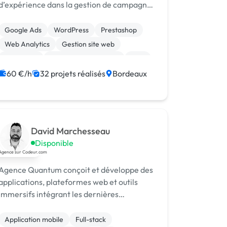
d’expérience dans la gestion de campagnes
d’acquisition rentables pour e-commerces
et entreprises en quête de leads qualifiés.
Google Ads
WordPress
Prestashop
Web Analytics
Gestion site web
Marketing
Référencement, liens
SEM
SEO / GEO
Landing page
60 €/h
32 projets réalisés
Bordeaux
David Marchesseau
Disponible
Agence Quantum conçoit et développe des
applications, plateformes web et outils
immersifs intégrant les dernières
technologies d’IA et d’automatisation. Nous
accompagnons entreprises et startups de l
Application mobile
Full-stack