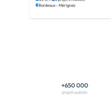
Bordeaux - Mérignac
JavaScript
MySQL
PHP
+650 000
projets publiés