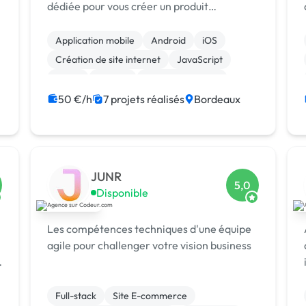
dédiée pour vous créer un produit
d'exception. Top 10 des agences [URL
MASQUÉE].
Application mobile
Android
iOS
Création de site internet
JavaScript
React
macOS
CSS, HTML, XML
Site clé en main
Test, recette, qualification
50 €/h
7 projets réalisés
Bordeaux
JUNR
5,0
Disponible
Les compétences techniques d'une équipe
agile pour challenger votre vision business
Full-stack
Site E-commerce