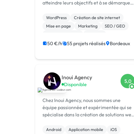
atteindre leurs objectifs et à se démarquer
dans votre domaine par la création des
interfaces attrayantes et fonctionnelles qui
WordPress
Création de site internet
captivent les utilisateurs. Je vou...
Mise en page
Marketing
SEO / GEO
Charte graphique
Emailing
Community management
Formation
50 €/h
55 projets réalisés
Bordeaux
Audio, Video, Multimedia
Inoui Agency
5,0
Disponible
Chez Inoui Agency, nous sommes une
équipe passionnée et expérimentée qui se
spécialise dans la création de solutions web
et mobiles sur mesure. Nous sommes fiers
de notre expertise en matière de
Android
Application mobile
iOS