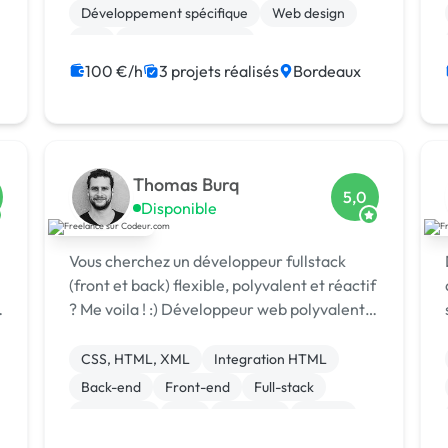
Développement spécifique
Web design
API
Application mobile
Création de site internet
100 €/h
3 projets réalisés
Bordeaux
Experience utilisateur
CRM
Android
Thomas Burq
5,0
Disponible
Vous cherchez un développeur fullstack
(front et back) flexible, polyvalent et réactif
? Me voila ! :) Développeur web polyvalent
(PHP, Javascript, Laravel, VueJS,
Wordpress) depuis maintenant 5 ans, j'ai
CSS, HTML, XML
Integration HTML
travaillé sur des projets variés - site...
Back-end
Front-end
Full-stack
JavaScript
PHP
Symfony
Vue.JS
Site E-commerce