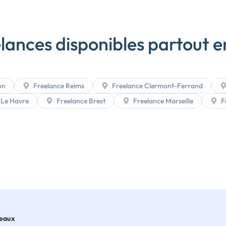
lances disponibles partout 
on
Freelance Reims
Freelance Clermont-Ferrand
 Le Havre
Freelance Brest
Freelance Marseille
Fr
eaux