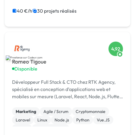
Audio, Video, Multimedia
Charte graphique
Rédaction
WordPress
40 €/h
30 projets réalisés
Print (flyer, plaquette, affiche...)
4,92
Romeo Tigoue
Disponible
Développeur Full Stack & CTO chez RTK Agency,
spécialisé en conception d’applications web et
mobiles sur mesure (Laravel, React, Node.js, Flutter)
et en intégration d’IA pour automatiser les
processus
Marketing
Agile / Scrum
Cryptomonnaie
Laravel
Linux
Node.js
Python
Vue.JS
jQuery
WooCommerce