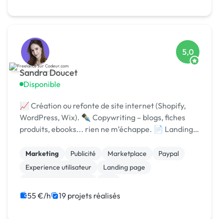
5,0
Sandra Doucet
Disponible
📈 Création ou refonte de site internet (Shopify,
WordPress, Wix). ✒️ Copywriting – blogs, fiches
produits, ebooks... rien ne m’échappe. 📄 Landing
pages qui convertissent (adieu les taux de rebond !)
Marketing
Publicité
Marketplace
Paypal
Experience utilisateur
Landing page
Relecture, correction
Wix
Campagne display avec bannières
Google Ads
55 €/h
19 projets réalisés