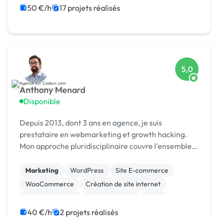
Machine Learning
Web design
50 €/h
17 projets réalisés
5,0
Anthony Menard
Disponible
Depuis 2013, dont 3 ans en agence, je suis
prestataire en webmarketing et growth hacking.
Mon approche pluridisciplinaire couvre l'ensemble
des aspects liés à la création, au développement et
à la promotion de votre entreprise. 👍
Marketing
WordPress
Site E-commerce
Compétences Clé...
WooCommerce
Création de site internet
Gestion site web
Site clé en main
CAO
Motion design
Campagne display avec bannières
40 €/h
2 projets réalisés