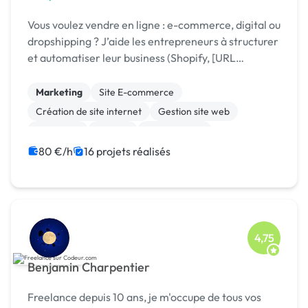
Vous voulez vendre en ligne : e-commerce, digital ou
dropshipping ? J’aide les entrepreneurs à structurer
et automatiser leur business (Shopify, [URL
MASQUÉE], Zapier) pour passer au niveau supérieur
Marketing
Site E-commerce
Création de site internet
Gestion site web
Rédaction
Shopify
Dropshipping
Système de paiement
Landing page
80 €/h
16 projets réalisés
Site clé en main
4,75
Benjamin Charpentier
Freelance depuis 10 ans, je m'occupe de tous vos