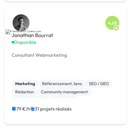
4,68
Jonathan Bourrat
Disponible
Consultant Webmarketing
Marketing
Référencement, liens
SEO / GEO
Rédaction
Community management
Site E-commerce
WordPress
Audio, Video, Multimedia
Photo
Relations presse
79 €/h
31 projets réalisés