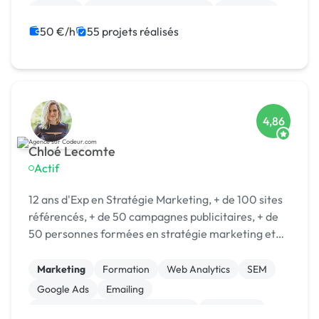
Emailing
Community management
Formation
Audio, Video, Multimedia
50 €/h
55 projets réalisés
4,86
Chloé Lecomte
Actif
12 ans d'Exp en Stratégie Marketing, + de 100 sites
référencés, + de 50 campagnes publicitaires, + de
50 personnes formées en stratégie marketing et
opérationnel.
Marketing
Formation
Web Analytics
SEM
Google Ads
Emailing
Campagne display avec bannières
Midjourney