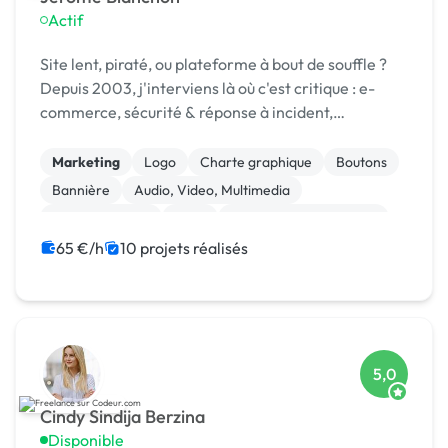
Actif
Site lent, piraté, ou plateforme à bout de souffle ?
Depuis 2003, j'interviens là où c'est critique : e-
commerce, sécurité & réponse à incident,
infogérance, développement sur mesure.
Marketing
Logo
Charte graphique
Boutons
Bannière
Audio, Video, Multimedia
Site clé en main
SaaS
Modules et composants
Landing page
65 €/h
10 projets réalisés
5,0
Cindy Sindija Berzina
Disponible