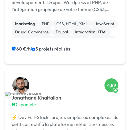
développements Drupal, Wordpress et PHP, de
l'intégration graphique de votre thème (CSS3,
JavaScript / jQuery), ainsi que de l'optimisation de
votre site pour les moteurs de recherche (in-page et
Marketing
PHP
CSS, HTML, XML
JavaScript
of...
Drupal Commerce
Drupal
Integration HTML
WordPress
Création de site internet
Rédaction
60 €/h
5 projets réalisés
4,89
Jonathane Khalfallah
Disponible
⚡ Dev Full-Stack : projets simples ou complexes, du
petit correctif à la plateforme métier sur-mesure.