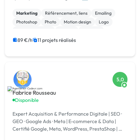
formation 🎓. Agréée CII, CIR, Qualiopi, 1er [URL
MASQUÉE] 🏆 !
Marketing
Référencement, liens
Emailing
Photoshop
Photo
Motion design
Logo
Charte graphique
Boutons
Bannière
89 €/h
11 projets réalisés
5,0
Fabrice Rousseau
Disponible
Expert Acquisition & Performance Digitale | SEO ·
GEO · Google Ads · Meta | E-commerce & Data |
Certifié Google, Meta, WordPress, PrestaShop | 🏆
Codeur Awards 2025