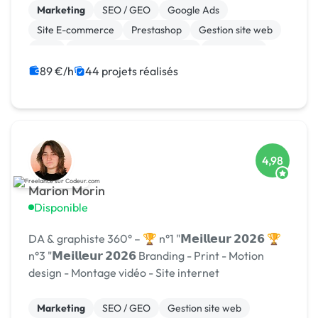
Marketing
SEO / GEO
Google Ads
Site E-commerce
Prestashop
Gestion site web
SEM
Développement spécifique
WordPress
Web Analytics
89 €/h
44 projets réalisés
4,98
Marion Morin
Disponible
DA & graphiste 360° – 🏆 n°1 "𝗠𝗲𝗶𝗹𝗹𝗲𝘂𝗿 𝟮𝟬𝟮𝟲 🏆
n°3 "𝗠𝗲𝗶𝗹𝗹𝗲𝘂𝗿 𝟮𝟬𝟮𝟲 Branding - Print - Motion
design - Montage vidéo - Site internet
Marketing
SEO / GEO
Gestion site web