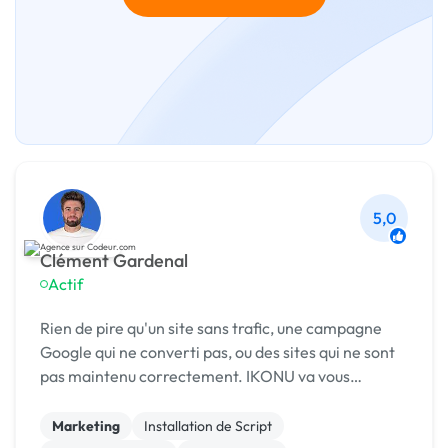
5,0
Clément Gardenal
Actif
Rien de pire qu'un site sans trafic, une campagne
Google qui ne converti pas, ou des sites qui ne sont
pas maintenu correctement. IKONU va vous
accompagner pour créer l'infrastructure marketing
qu'il vous faut. Nous pouvons vous accompagner
Marketing
Installation de Script