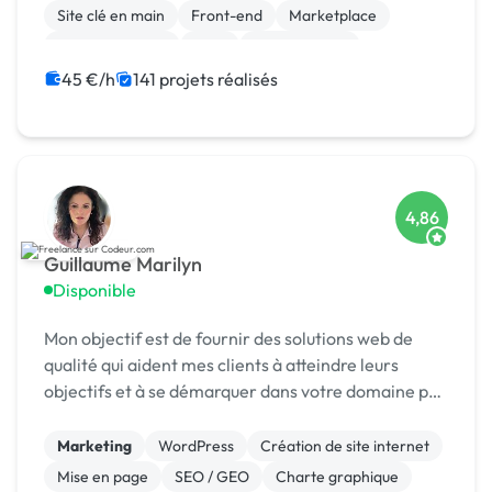
Site clé en main
Front-end
Marketplace
WooCommerce
CMS
Landing page
Migration ou refonte de site
45 €/h
141 projets réalisés
4,86
Guillaume Marilyn
Disponible
Mon objectif est de fournir des solutions web de
qualité qui aident mes clients à atteindre leurs
objectifs et à se démarquer dans votre domaine par
la création des interfaces attrayantes et
fonctionnelles qui captivent les utilisateurs. Je
Marketing
WordPress
Création de site internet
vou...
Mise en page
SEO / GEO
Charte graphique