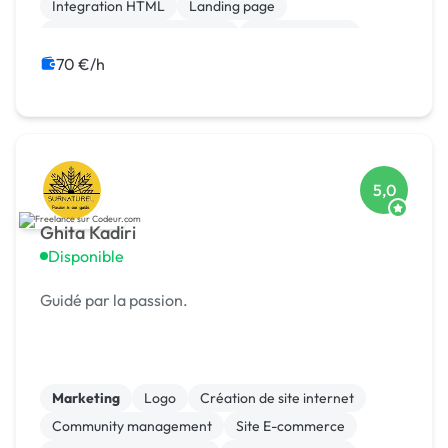
sur...
Integration HTML
Landing page
Migration ou refonte de site
Site clé en main
Spip
Wix
WordPress
70 €/h
Campagne display avec bannières
5,0
Ghita Kadiri
Disponible
Guidé par la passion.
Marketing
Logo
Création de site internet
Community management
Site E-commerce