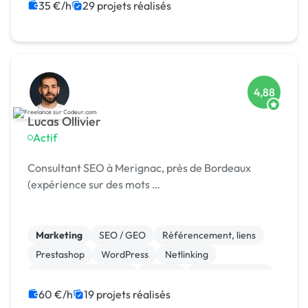
35 €/h
29 projets réalisés
4,88
Lucas Ollivier
Actif
Consultant SEO à Merignac, près de Bordeaux
(expérience sur des mots …
Marketing
SEO / GEO
Référencement, liens
Prestashop
WordPress
Netlinking
Experience utilisateur
Shopify
Gestion site web
Google Ads
60 €/h
19 projets réalisés