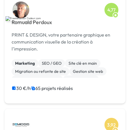
4,77
Romuald Perdoux
PRINT & DESIGN, votre partenaire graphique en
communication visuelle de la création à
l’impression.
Marketing
SEO / GEO
Site clé en main
Migration ou refonte de site
Gestion site web
Admin système, sécurité
WooCommerce
Système de paiement
Paypal
Animation 3D
30 €/h
65 projets réalisés
3,92