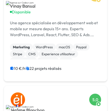
Vinay Bansal
Disponible
Une agence spécialisée en développement web et
mobile sur mesure depuis 15+ ans. Experts
WordPress, Laravel, React, Flutter, SEO & Ads.
1500+ projets livrés dans 15+ pays. [URL MASQUÉE]
Marketing
WordPress
macOS
Paypal
Stripe
CMS
Experience utilisateur
Landing page
Rédaction
SaaS
10 €/h
22 projets réalisés
5,0
Jérôme Blanchon