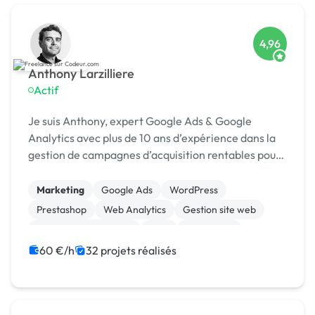
4,96
Anthony Larzilliere
Actif
Je suis Anthony, expert Google Ads & Google
Analytics avec plus de 10 ans d’expérience dans la
gestion de campagnes d’acquisition rentables pour
e-commerces et entreprises en quête de leads
qualifiés.
Marketing
Google Ads
WordPress
Prestashop
Web Analytics
Gestion site web
Référencement, liens
SEM
SEO / GEO
Landing page
60 €/h
32 projets réalisés