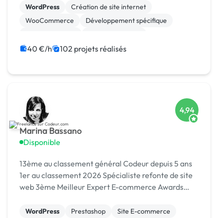
WordPress
Création de site internet
WooCommerce
Développement spécifique
Gestion site web
Site E-commerce
CSS, HTML, XML
Maintenance
40 €/h
102 projets réalisés
Migration ou refonte de site
Charte graphique
4,94
Marina Bassano
Disponible
13ème au classement général Codeur depuis 5 ans
1er au classement 2026 Spécialiste refonte de site
web 3ème Meilleur Expert E-commerce Awards
2024 Dans le Top 10 du Meilleur Prestataire Awards
2024
WordPress
Prestashop
Site E-commerce