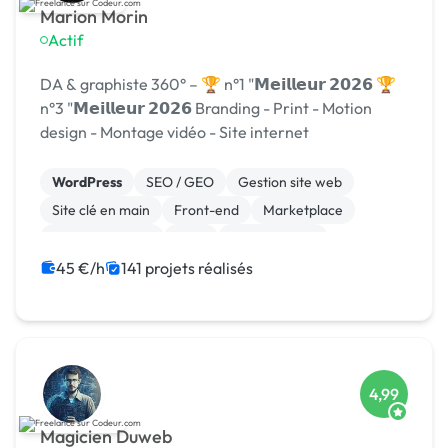
Marion Morin
Actif
DA & graphiste 360° – 🏆 n°1 "𝗠𝗲𝗶𝗹𝗹𝗲𝘂𝗿 𝟮𝟬𝟮𝟲 🏆
n°3 "𝗠𝗲𝗶𝗹𝗹𝗲𝘂𝗿 𝟮𝟬𝟮𝟲 Branding - Print - Motion
design - Montage vidéo - Site internet
WordPress
SEO / GEO
Gestion site web
Site clé en main
Front-end
Marketplace
WooCommerce
CMS
Landing page
Migration ou refonte de site
45 €/h
141 projets réalisés
4,99
Magicien Duweb