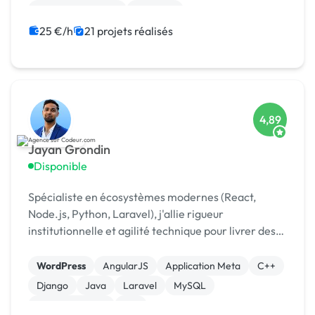
Drupal Commerce
Magento
25 €/h
21 projets réalisés
4,89
Jayan Grondin
Disponible
Spécialiste en écosystèmes modernes (React,
Node.js, Python, Laravel), j'allie rigueur
institutionnelle et agilité technique pour livrer des
produits digitaux sécurisés et innovants.
WordPress
AngularJS
Application Meta
C++
Django
Java
Laravel
MySQL
XR, VR, AR, MR
iOS