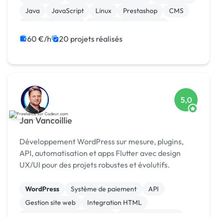
Java
JavaScript
Linux
Prestashop
CMS
Integration HTML
Modules et composants
60 €/h
20 projets réalisés
5,0
Jan Vancoillie
Développement WordPress sur mesure, plugins,
API, automatisation et apps Flutter avec design
UX/UI pour des projets robustes et évolutifs.
WordPress
Système de paiement
API
Gestion site web
Integration HTML
Migration ou refonte de site
Application mobile