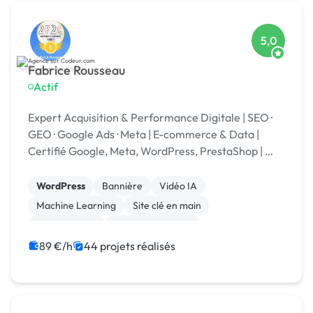
5,0
Fabrice Rousseau
Actif
Expert Acquisition & Performance Digitale | SEO ·
GEO · Google Ads · Meta | E-commerce & Data |
Certifié Google, Meta, WordPress, PrestaShop | 🏆
Codeur Awards 2025
WordPress
Bannière
Vidéo IA
Machine Learning
Site clé en main
Landing page
Integration HTML
Experience utilisateur
CSS, HTML, XML
Stripe
89 €/h
44 projets réalisés