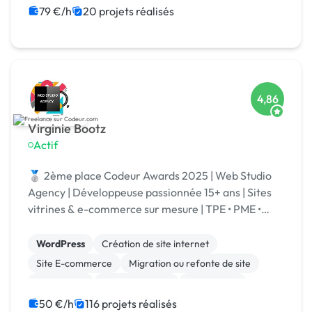
79 €/h
20 projets réalisés
4,86
Virginie Bootz
Actif
🥈 2ème place Codeur Awards 2025 | Web Studio
Agency | Développeuse passionnée 15+ ans | Sites
vitrines & e-commerce sur mesure | TPE • PME •
Grands comptes | Votre projet | Spécialisé IA
WordPress
Création de site internet
Site E-commerce
Migration ou refonte de site
Prestashop
Site clé en main
Web design
WooCommerce
Développement spécifique
50 €/h
116 projets réalisés