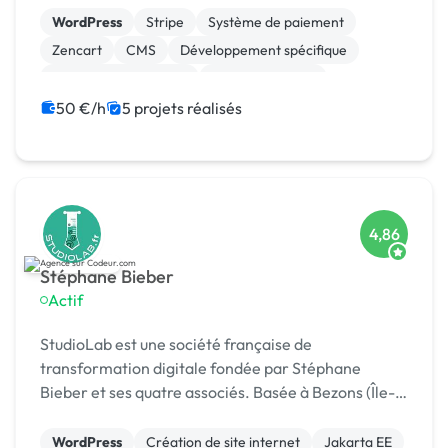
WordPress
Stripe
Système de paiement
Zencart
CMS
Développement spécifique
Experience utilisateur
Gestion site web
Landing page
Migration ou refonte de site
50 €/h
5 projets réalisés
4,86
Stéphane Bieber
Actif
StudioLab est une société française de
transformation digitale fondée par Stéphane
Bieber et ses quatre associés. Basée à Bezons (Île-
de-France), l’agence accompagne depuis plus de 20
ans les entrepr
WordPress
Création de site internet
Jakarta EE