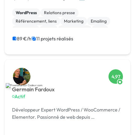
formation 🎓. Agréée CII, CIR, Qualiopi, 1er [URL
MASQUÉE] 🏆 !
WordPress
Relations presse
Référencement, liens
Marketing
Emailing
Photoshop
Photo
Motion design
Logo
Charte graphique
89 €/h
11 projets réalisés
4,97
Germain Fardoux
Actif
Développeur Expert WordPress / WooCommerce /
Elementor. Passionné de web depuis …