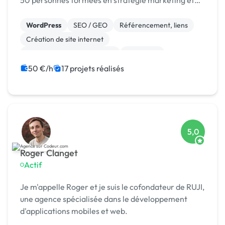
50 personnes formées en stratégie marketing et
opérationnel.
WordPress
SEO / GEO
Référencement, liens
Création de site internet
Migration ou refonte de site
Marketing
Site E-commerce
WooCommerce
CMS
50 €/h
17 projets réalisés
Landing page
5,0
Roger Clanget
Actif
Je m'appelle Roger et je suis le cofondateur de RUJI,
une agence spécialisée dans le développement
d'applications mobiles et web.