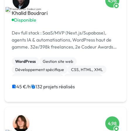
4,96
Khalid Boudrari
Disponible
Dev full stack : SaaS/MVP (Next.js/Supabase),
agents IA & automatisations, WordPress haut de
gamme. 32e/398k freelances, 2e Codeur Awards
2024, 4,96/5 sur 125 avis.
WordPress
Gestion site web
Développement spécifique
CSS, HTML, XML
Création de site internet
Site E-commerce
Admin système, sécurité
JavaScript
SaaS
45 €/h
132 projets réalisés
API
4,98