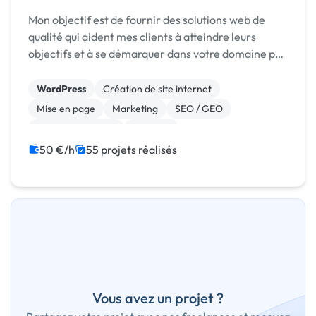
Mon objectif est de fournir des solutions web de
qualité qui aident mes clients à atteindre leurs
objectifs et à se démarquer dans votre domaine par
la création des interfaces attrayantes et
fonctionnelles qui captivent les utilisateurs. Je
WordPress
Création de site internet
vou...
Mise en page
Marketing
SEO / GEO
Charte graphique
Emailing
Community management
Formation
50 €/h
55 projets réalisés
Audio, Video, Multimedia
Vous avez un projet ?