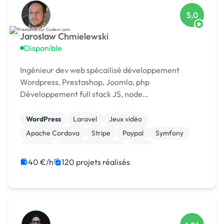
5,0
Jaroslaw Chmielewski
Disponible
Ingénieur dev web spécailisé développement
Wordpress, Prestashop, Joomla, php
Développement full stack JS, node
Scrapping/extraction données web Développement
chat temp réel : [URL MASQUÉE], webrtc
WordPress
Laravel
Jeux vidéo
Apache Cordova
Stripe
Paypal
Symfony
Node.js
Application mobile
Linux
40 €/h
120 projets réalisés