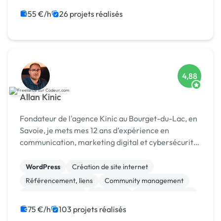
Site E-commerce
CMS
CSS, HTML, XML
55 €/h
26 projets réalisés
4,88
Allan Kinic
Fondateur de l'agence Kinic au Bourget-du-Lac, en
Savoie, je mets mes 12 ans d’expérience en
communication, marketing digital et cybersécurité
au service des entreprises. Investi également dans
le secteur du sport, je conçois des stratégies de
WordPress
Création de site internet
mar...
Référencement, liens
Community management
Charte graphique
SEO / GEO
Site E-commerce
Logo
Bannière
Gestion site web
75 €/h
103 projets réalisés