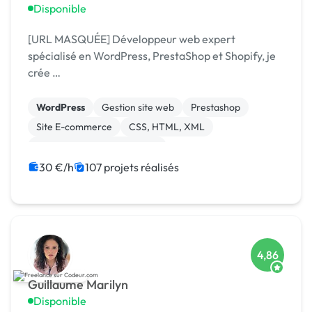
Disponible
[URL MASQUÉE] Développeur web expert
spécialisé en WordPress, PrestaShop et Shopify, je
crée …
WordPress
Gestion site web
Prestashop
Site E-commerce
CSS, HTML, XML
Migration ou refonte de site
Création de site internet
WooCommerce
30 €/h
107 projets réalisés
Shopify
PHP
4,86
Guillaume Marilyn
Disponible