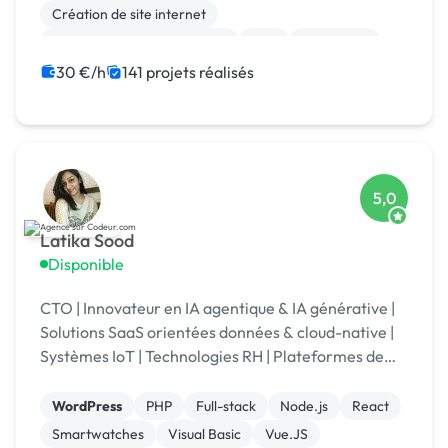
Création de site internet
Migration ou refonte de site
PHP
SEO / GEO
CSS, HTML, XML
Rédaction
Charte graphique
30 €/h
141 projets réalisés
5,0
Latika Sood
Disponible
CTO | Innovateur en IA agentique & IA générative |
Solutions SaaS orientées données & cloud-native |
Systèmes IoT | Technologies RH | Plateformes de
reporting ESG | +12 ans d’expérience en leadership
WordPress
PHP
Full-stack
Node.js
React
Smartwatches
Visual Basic
Vue.JS