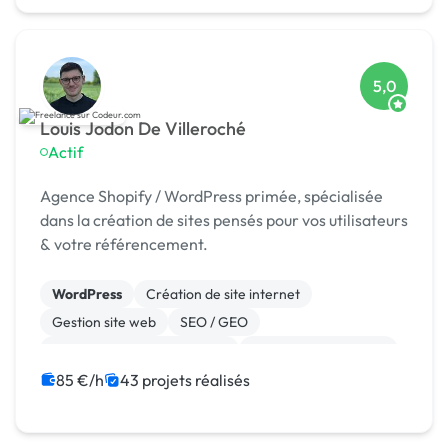
5,0
Louis Jodon De Villeroché
Actif
Agence Shopify / WordPress primée, spécialisée
dans la création de sites pensés pour vos utilisateurs
& votre référencement.
WordPress
Création de site internet
Gestion site web
SEO / GEO
Migration ou refonte de site
Experience utilisateur
Référencement, liens
Site E-commerce
85 €/h
43 projets réalisés
Landing page
Stripe