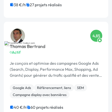
Migration ou refonte de site
Rédaction
38 €/h
27 projets réalisés
CSS, HTML, XML
Gestion site web
4,85
Thomas Bertrand
Actif
Je conçois et optimise des campagnes Google Ads
(Search, Display, Performance Max, Shopping, Ad
Grants) pour générer du trafic qualifié et des ventes
mesurables. Google Partner depuis plus de 8 ans,
Google Ads
Référencement, liens
SEM
Campagne display avec bannières
40 €/h
60 projets réalisés