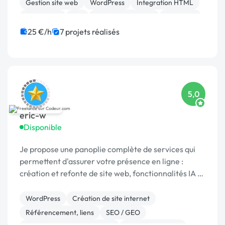
Gestion site web
WordPress
Integration HTML
SEO / GEO
API
Application mobile
Back-end
Docker
25 €/h
7 projets réalisés
5,0
eric-w
Disponible
Je propose une panoplie complète de services qui
permettent d'assurer votre présence en ligne :
création et refonte de site web, fonctionnalités IA et
automatisations, référencement naturel (SEO) publ
WordPress
Création de site internet
Référencement, liens
SEO / GEO