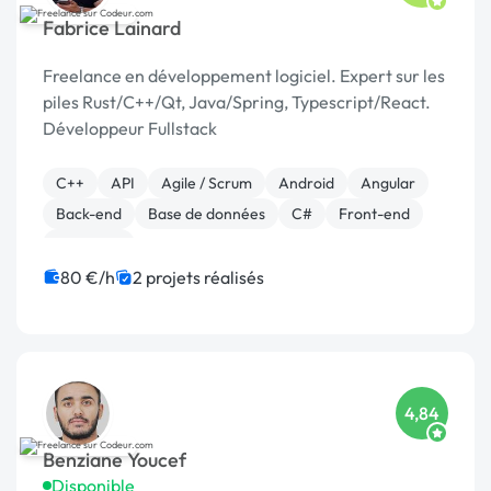
Fabrice Lainard
Freelance en développement logiciel. Expert sur les
piles Rust/C++/Qt, Java/Spring, Typescript/React.
Développeur Fullstack
C++
API
Agile / Scrum
Android
Angular
Back-end
Base de données
C#
Front-end
Full-stack
80 €/h
2 projets réalisés
4,84
Benziane Youcef
Disponible