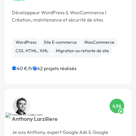
Développeur WordPress & WooCommerce |
Création, maintenance et sécurité de sites
WordPress
Site E-commerce
WooCommerce
CSS, HTML, XML
Migration ou refonte de site
Développement spécifique
Maintenance
Admin système, sécurité
Référencement, liens
40 €/h
42 projets réalisés
PHP
4,96
Anthony Larzilliere
Je suis Anthony, expert Google Ads & Google