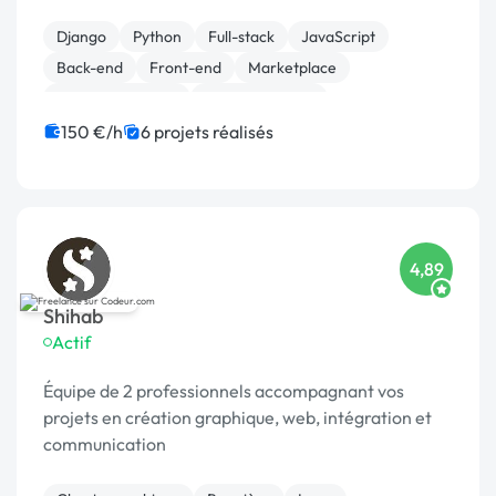
Django
Python
Full-stack
JavaScript
Back-end
Front-end
Marketplace
Site E-commerce
WooCommerce
CSS, HTML, XML
150 €/h
6 projets réalisés
4,89
Shihab
Actif
Équipe de 2 professionnels accompagnant vos
projets en création graphique, web, intégration et
communication