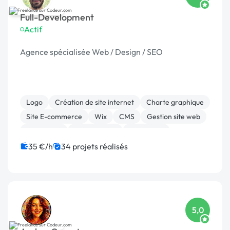
Full-Development
Actif
Agence spécialisée Web / Design / SEO
Logo
Création de site internet
Charte graphique
Site E-commerce
Wix
CMS
Gestion site web
WordPress
Mise en page
SEO / GEO
35 €/h
34 projets réalisés
5,0