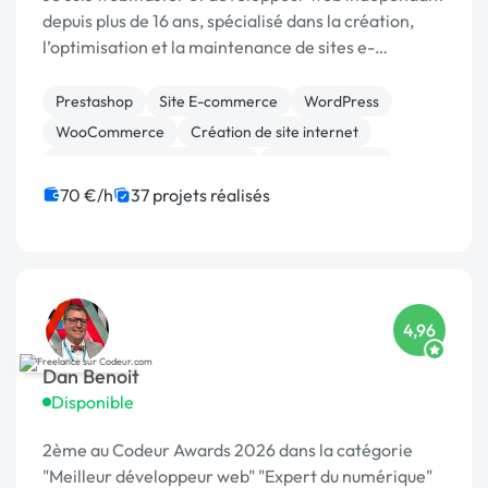
depuis plus de 16 ans, spécialisé dans la création,
l’optimisation et la maintenance de sites e-
commerce sous PrestaShop, WordPress et
WooCommerce. Mon
Prestashop
Site E-commerce
WordPress
WooCommerce
Création de site internet
Migration ou refonte de site
Site clé en main
Logo
70 €/h
37 projets réalisés
4,96
Dan Benoit
Disponible
2ème au Codeur Awards 2026 dans la catégorie
"Meilleur développeur web" "Expert du numérique"