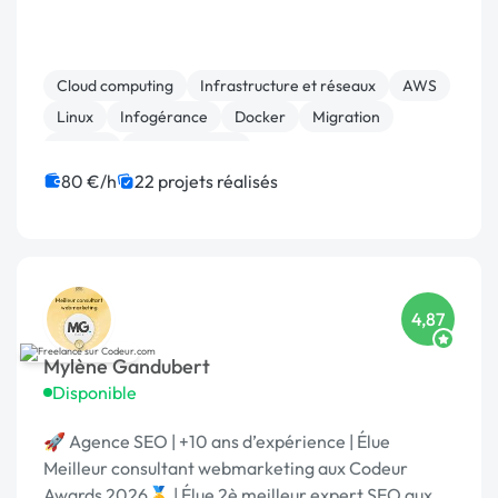
Cloud computing
Infrastructure et réseaux
AWS
Linux
Infogérance
Docker
Migration
MySQL
Administration
80 €/h
22 projets réalisés
4,87
Mylène Gandubert
Disponible
🚀 Agence SEO | +10 ans d’expérience | Élue
Meilleur consultant webmarketing aux Codeur
Awards 2026🥇 | Élue 2è meilleur expert SEO aux