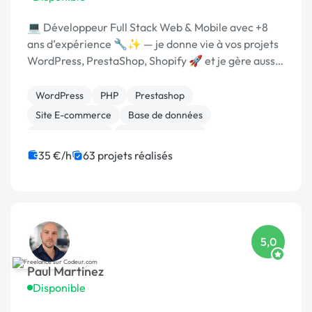
💻 Développeur Full Stack Web & Mobile avec +8
ans d’expérience 🔧✨ — je donne vie à vos projets
WordPress, PrestaShop, Shopify 🚀 et je gère aussi
toute la partie réseau & infogérance 🛠️🌐
WordPress
PHP
Prestashop
Site E-commerce
Base de données
WooCommerce
CSS, HTML, XML
Migration ou refonte de site
Maintenance
API
35 €/h
63 projets réalisés
5,0
Paul Martinez
Disponible