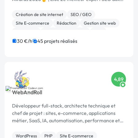
Codeur Awards 2024 🥈 | Certifiée WordPress &
Shopify
Création de site internet
SEO / GEO
Site E-commerce
Rédaction
Gestion site web
WordPress
Référencement, liens
CMS
Shopify
Site clé en main
30 €/h
45 projets réalisés
4,89
WebAndRoll
Développeur full-stack, architecte technique et
chef de projet : sites, e-commerce, applications
métier, SaaS, IA, automatisation, performance et
sécurité.
WordPress
PHP
Site E-commerce