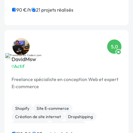
Migration ou refonte de site
Site E-commerce
Site clé en main
WooCommerce
Rédaction
90 €/h
21 projets réalisés
Emailing
5,0
DavidMsw
Actif
Freelance spécialiste en conception Web et expert
E-commerce
Shopify
Site E-commerce
Création de site internet
Dropshipping
Gestion site web
Site clé en main