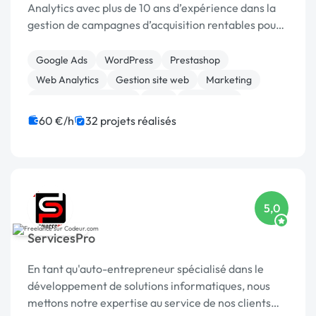
Analytics avec plus de 10 ans d’expérience dans la
gestion de campagnes d’acquisition rentables pour
e-commerces et entreprises en quête de leads
qualifiés.
Google Ads
WordPress
Prestashop
Web Analytics
Gestion site web
Marketing
Référencement, liens
SEM
SEO / GEO
Landing page
60 €/h
32 projets réalisés
5,0
ServicesPro
En tant qu'auto-entrepreneur spécialisé dans le
développement de solutions informatiques, nous
mettons notre expertise au service de nos clients