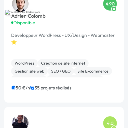
4,90
Adrien Colomb
Disponible
Développeur WordPress - UX/Design - Webmaster
⭐
WordPress
Création de site internet
Gestion site web
SEO / GEO
Site E-commerce
WooCommerce
Migration ou refonte de site
Experience utilisateur
Charte graphique
50 €/h
35 projets réalisés
Landing page
4,0