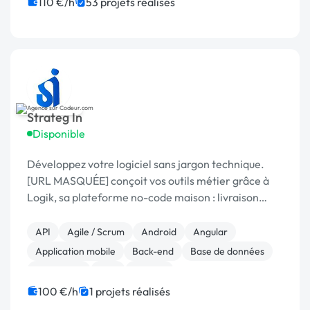
CSS, HTML, XML
Développement spécifique
110 €/h
53 projets réalisés
Installation de Script
Integration HTML
Strateg In
Disponible
Développez votre logiciel sans jargon technique.
[URL MASQUÉE] conçoit vos outils métier grâce à
Logik, sa plateforme no-code maison : livraison
rapide, coûts maîtrisés, résultat sur mesure.
API
Agile / Scrum
Android
Angular
Application mobile
Back-end
Base de données
Blockchain
C++
Docker
100 €/h
1 projets réalisés