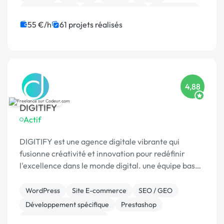
Site clé en main
Charte graphique
Infogérance
55 €/h
61 projets réalisés
4,88
DIGITIFY
Actif
DIGITIFY est une agence digitale vibrante qui
fusionne créativité et innovation pour redéfinir
l'excellence dans le monde digital. une équipe basée
à Lyon, depuis plus de 04 ans. Notre équipe est
spécialisée en transformation numérique
WordPress
Site E-commerce
SEO / GEO
d’entrep...
Développement spécifique
Prestashop
Création de site internet