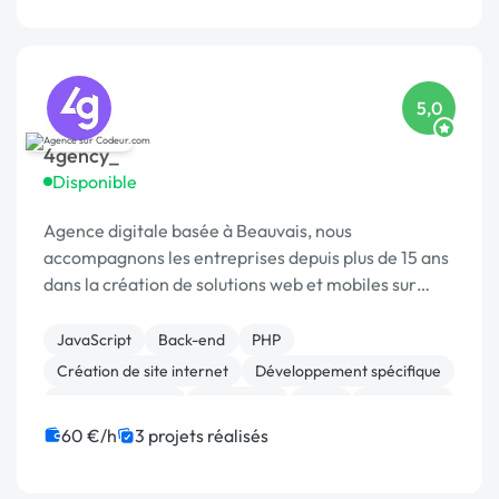
5,0
4gency_
Disponible
Agence digitale basée à Beauvais, nous
accompagnons les entreprises depuis plus de 15 ans
dans la création de solutions web et mobiles sur
mesure.
JavaScript
Back-end
PHP
Création de site internet
Développement spécifique
Gestion site web
WordPress
Logo
SEO / GEO
API
60 €/h
3 projets réalisés