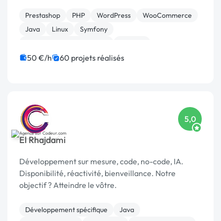
pour répondre à leurs besoins numériques
spécifiques, notamment dans le secteur de la
Prestashop
PHP
WordPress
WooCommerce
gestion de flott...
Java
Linux
Symfony
Développement spécifique
Android
Apache Cordova
50 €/h
60 projets réalisés
5,0
El Rhajdami
Développement sur mesure, code, no-code, IA.
Disponibilité, réactivité, bienveillance. Notre
objectif ? Atteindre le vôtre.
Développement spécifique
Java