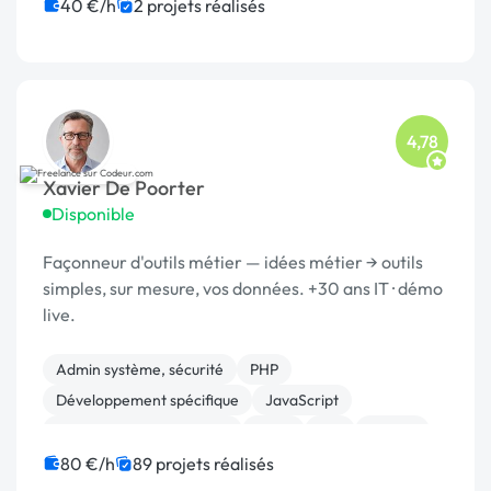
Motion design
Campagne display avec bannières
40 €/h
2 projets réalisés
4,78
Xavier De Poorter
Disponible
Façonneur d'outils métier — idées métier → outils
simples, sur mesure, vos données. +30 ans IT · démo
live.
Admin système, sécurité
PHP
Développement spécifique
JavaScript
Infrastructure et réseaux
Linux
API
Python
Base de données
Gestion site web
80 €/h
89 projets réalisés