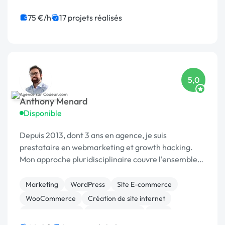
CSS, HTML, XML
Modules et composants
Android
Application mobile
iOS
Dropshipping
75 €/h
17 projets réalisés
5,0
Anthony Menard
Disponible
Depuis 2013, dont 3 ans en agence, je suis
prestataire en webmarketing et growth hacking.
Mon approche pluridisciplinaire couvre l'ensemble
des aspects liés à la création, au développement et
à la promotion de votre entreprise. 👍
Marketing
WordPress
Site E-commerce
Compétences Clé...
WooCommerce
Création de site internet
Gestion site web
Site clé en main
CAO