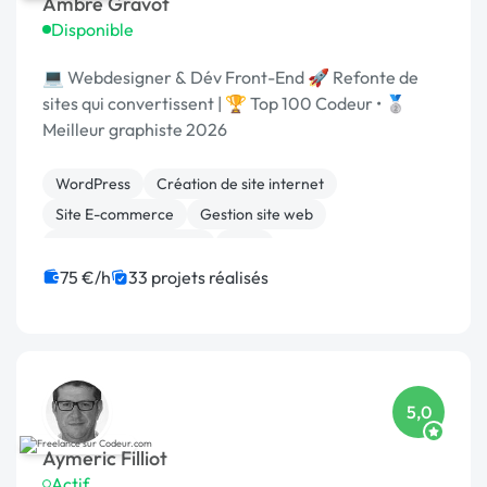
Ambre Gravot
Disponible
💻 Webdesigner & Dév Front-End 🚀 Refonte de
sites qui convertissent | 🏆 Top 100 Codeur • 🥈
Meilleur graphiste 2026
WordPress
Création de site internet
Site E-commerce
Gestion site web
Experience utilisateur
CMS
Migration ou refonte de site
Charte graphique
75 €/h
33 projets réalisés
Integration HTML
WooCommerce
5,0
Aymeric Filliot
Actif