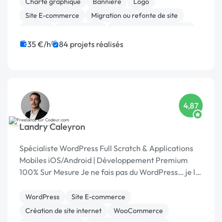
Charte graphique
Bannière
Logo
Site E-commerce
Migration ou refonte de site
Joomla
Mise en page
Création de site internet
Gestion site web
Boutons
35 €/h
84 projets réalisés
4,87
Landry Caleyron
Spécialiste WordPress Full Scratch & Applications
Mobiles iOS/Android | Développement Premium
100% Sur Mesure Je ne fais pas du WordPress… je le
réinvente. Et maintenant, je l'emmène dans votre
poche
WordPress
Site E-commerce
Création de site internet
WooCommerce