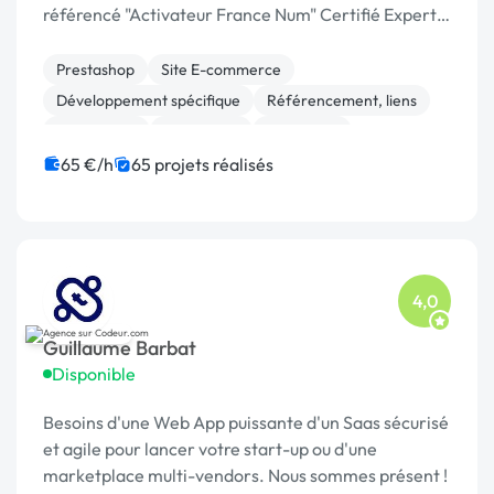
référencé "Activateur France Num" Certifié Expert
Prestashop Expert SEO/SEA et accompagnement
ecommerce
Prestashop
Site E-commerce
Développement spécifique
Référencement, liens
Google Ads
WordPress
Formation
Gestion de projet
Marketplace
65 €/h
65 projets réalisés
4,0
Guillaume Barbat
Disponible
Besoins d'une Web App puissante d'un Saas sécurisé
et agile pour lancer votre start-up ou d'une
marketplace multi-vendors. Nous sommes présent !