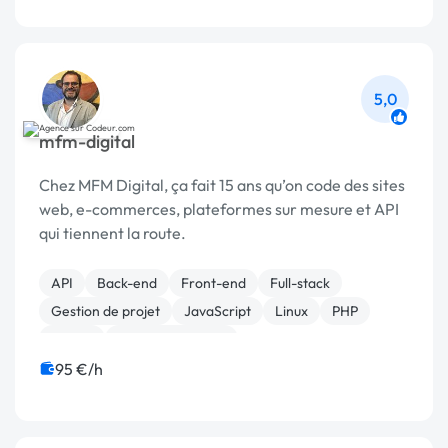
5,0
mfm-digital
Chez MFM Digital, ça fait 15 ans qu’on code des sites
web, e-commerces, plateformes sur mesure et API
qui tiennent la route.
API
Back-end
Front-end
Full-stack
Gestion de projet
JavaScript
Linux
PHP
jQuery
Site E-commerce
95 €/h