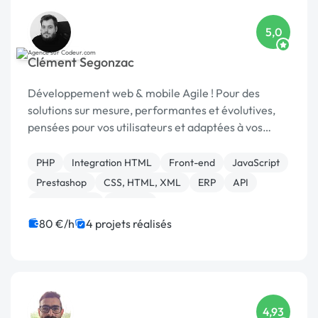
5,0
Clément Segonzac
Développement web & mobile Agile ! Pour des
solutions sur mesure, performantes et évolutives,
pensées pour vos utilisateurs et adaptées à vos
enjeux métier.
PHP
Integration HTML
Front-end
JavaScript
Prestashop
CSS, HTML, XML
ERP
API
Agile / Scrum
Android
80 €/h
4 projets réalisés
4,93