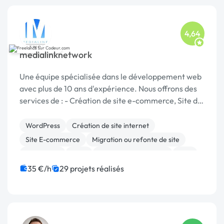
4,64
medialinknetwork
Une équipe spécialisée dans le développement web
avec plus de 10 ans d'expérience. Nous offrons des
services de : - Création de site e-commerce, Site de
réservation (Hôtel, VTC, Services, ...) et Site vitrine.
- Design : logos, illustration...
WordPress
Création de site internet
Site E-commerce
Migration ou refonte de site
SEO / GEO
CMS
Référencement, liens
PHP
Gestion site web
Integration HTML
35 €/h
29 projets réalisés