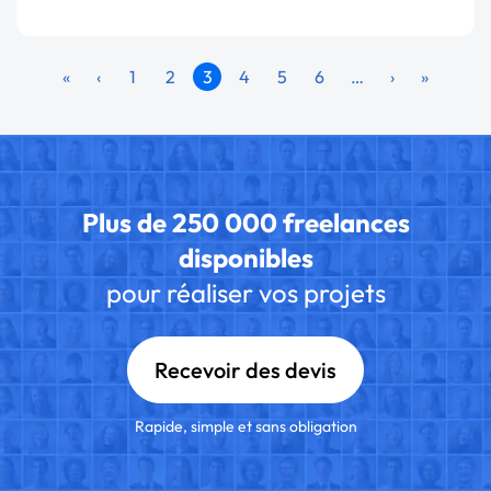
«
‹
1
2
3
4
5
6
…
›
»
Plus de 250 000 freelances
disponibles
pour réaliser vos projets
Recevoir des devis
Rapide, simple et sans obligation