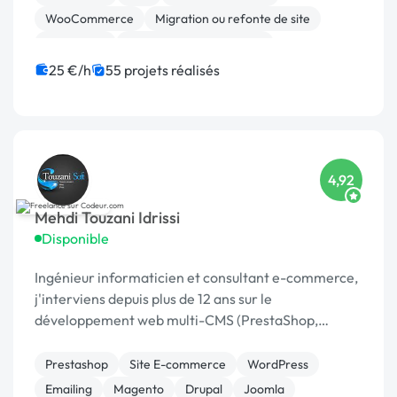
WooCommerce
Migration ou refonte de site
SEO / GEO
Création de site internet
Gestion site web
Référencement, liens
25 €/h
55 projets réalisés
Maintenance
4,92
Mehdi Touzani Idrissi
Disponible
Ingénieur informaticien et consultant e-commerce,
j'interviens depuis plus de 12 ans sur le
développement web multi-CMS (PrestaShop,
Joomla, WordPress, Magento...) avec une approche
complète alliant q
Prestashop
Site E-commerce
WordPress
Emailing
Magento
Drupal
Joomla