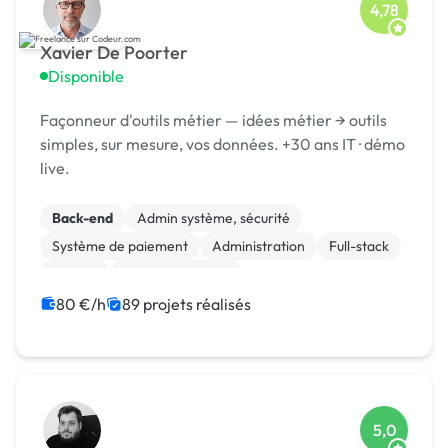
4,78
Xavier De Poorter
Disponible
Façonneur d'outils métier — idées métier → outils
simples, sur mesure, vos données. +30 ans IT · démo
live.
Back-end
Admin système, sécurité
Système de paiement
Administration
Full-stack
MySQL
Site E-commerce
Création de site internet
Integration HTML
80 €/h
89 projets réalisés
Machine Learning
5,0