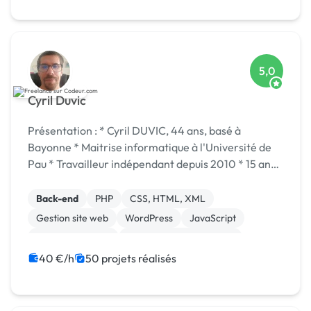
5,0
Cyril Duvic
Présentation : * Cyril DUVIC, 44 ans, basé à
Bayonne * Maitrise informatique à l'Université de
Pau * Travailleur indépendant depuis 2010 * 15 ans
d'expérience dans le développement web et logiciel
Compétences : + Développement web bac...
Back-end
PHP
CSS, HTML, XML
Gestion site web
WordPress
JavaScript
Base de données
Création de site internet
jQuery
Front-end
40 €/h
50 projets réalisés