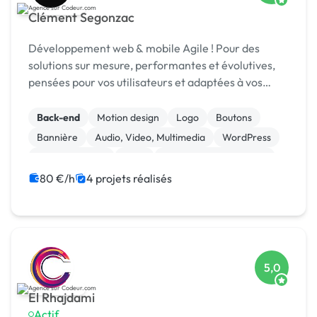
Clément Segonzac
Développement web & mobile Agile ! Pour des
solutions sur mesure, performantes et évolutives,
pensées pour vos utilisateurs et adaptées à vos
enjeux métier.
Back-end
Motion design
Logo
Boutons
Bannière
Audio, Video, Multimedia
WordPress
Site clé en main
SaaS
Modules et composants
80 €/h
4 projets réalisés
5,0
El Rhajdami
Actif