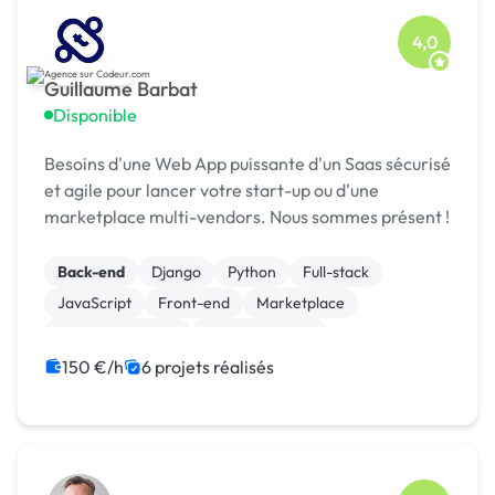
4,0
Guillaume Barbat
Disponible
Besoins d'une Web App puissante d'un Saas sécurisé
et agile pour lancer votre start-up ou d'une
marketplace multi-vendors. Nous sommes présent !
Back-end
Django
Python
Full-stack
JavaScript
Front-end
Marketplace
Site E-commerce
WooCommerce
CSS, HTML, XML
150 €/h
6 projets réalisés