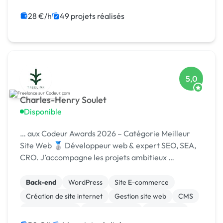
JavaScript
Java
28 €/h
49 projets réalisés
5,0
Charles-Henry Soulet
Disponible
… aux Codeur Awards 2026 – Catégorie Meilleur
Site Web 🥈 Développeur web & expert SEO, SEA,
CRO. J’accompagne les projets ambitieux …
Back-end
WordPress
Site E-commerce
Création de site internet
Gestion site web
CMS
Site clé en main
WooCommerce
SEO / GEO