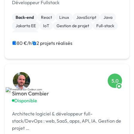
Développeur Fullstack
Back-end
React
Linux
JavaScript
Java
Jakarta EE
IoT
Gestion de projet
Full-stack
Front-end
80 €/h
2 projets réalisés
5,0
Simon Cambier
Disponible
Architecte logiciel & développeur full-
stack/DevOps : web, SaaS, apps, API, IA. Gestion de
projet …