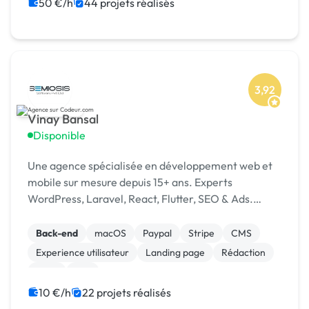
Google Ads
50 €/h
44 projets réalisés
3,92
Vinay Bansal
Disponible
Une agence spécialisée en développement web et
mobile sur mesure depuis 15+ ans. Experts
WordPress, Laravel, React, Flutter, SEO & Ads.
1500+ projets livrés dans 15+ pays. [URL MASQUÉE]
Back-end
macOS
Paypal
Stripe
CMS
Experience utilisateur
Landing page
Rédaction
SaaS
Wix
10 €/h
22 projets réalisés