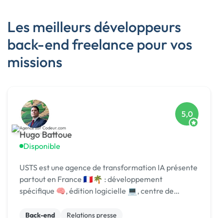
Les meilleurs développeurs
back-end freelance pour vos
missions
5,0
Hugo Battoue
Disponible
USTS est une agence de transformation IA présente
partout en France 🇫🇷🌴 : développement
spécifique 🧠, édition logicielle 💻, centre de
formation 🎓. Agréée CII, CIR, Qualiopi, 1er [URL
MASQUÉE] 🏆 !
Back-end
Relations presse