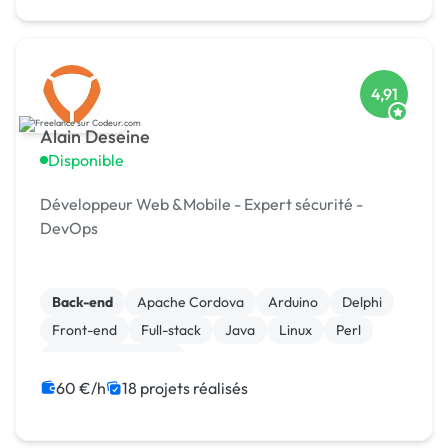
4,91
Alain Deseine
Disponible
Développeur Web &Mobile - Expert sécurité -
DevOps
Back-end
Apache Cordova
Arduino
Delphi
Front-end
Full-stack
Java
Linux
Perl
Système embarqué
60 €/h
18 projets réalisés