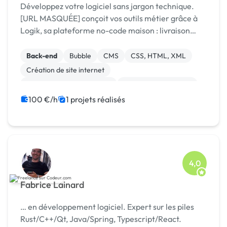
Développez votre logiciel sans jargon technique.
[URL MASQUÉE] conçoit vos outils métier grâce à
Logik, sa plateforme no-code maison : livraison
rapide, coûts maîtrisés, résultat sur mesure.
Back-end
Bubble
CMS
CSS, HTML, XML
Création de site internet
Développement spécifique
Experience utilisateur
Gestion site web
Installation de Script
100 €/h
1 projets réalisés
Integration HTML
4,0
Fabrice Lainard
… en développement logiciel. Expert sur les piles
Rust/C++/Qt, Java/Spring, Typescript/React.