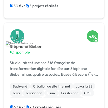
Gestion site web
Landing page
50 €/h
5 projets réalisés
Migration ou refonte de site
4,86
Stéphane Bieber
Disponible
StudioLab est une société française de
transformation digitale fondée par Stéphane
Bieber et ses quatre associés. Basée à Bezons (Île-
de-France), l’agence accompagne depuis plus de 20
ans les entrepr
Back-end
Création de site internet
Jakarta EE
Java
JavaScript
Linux
Prestashop
CMS
Integration HTML
Modules et composants
60 €/h
20 projets réalisés