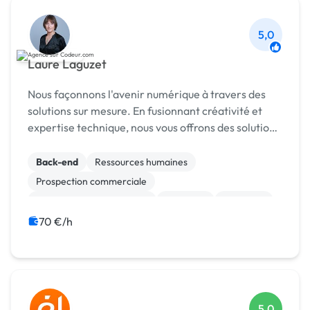
5,0
Laure Laguzet
Nous façonnons l'avenir numérique à travers des
solutions sur mesure. En fusionnant créativité et
expertise technique, nous vous offrons des solutions
prêtes à l'usage qui dépassent vos attentes.
Rejoignez-nous pour une expérience unique a...
Back-end
Ressources humaines
Prospection commerciale
Test, recette, qualification
Progiciels
Migration
Maintenance
Logiciel
ETL
ERP
70 €/h
5,0