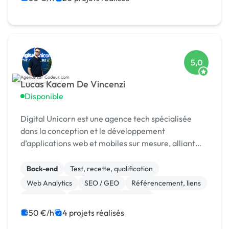
5,0
Lucas Kacem De Vincenzi
Disponible
Digital Unicorn est une agence tech spécialisée
dans la conception et le développement
d’applications web et mobiles sur mesure, alliant
performance, design et innovation.
Back-end
Test, recette, qualification
Web Analytics
SEO / GEO
Référencement, liens
Photoshop
Modules et composants
CSS, HTML, XML
CMS
Site E-commerce
50 €/h
4 projets réalisés