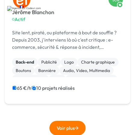
Jérôme Blanchon
Actif
Site lent, piraté, ou plateforme à bout de souffle ?
Depuis 2003, j'interviens là où c'est critique : e-
commerce, sécurité & réponse à incident,
infogérance, développement sur mesure.
Back-end
Publicité
Logo
Charte graphique
Boutons
Bannière
Audio, Video, Multimedia
Site clé en main
SaaS
Modules et composants
65 €/h
10 projets réalisés
Voir plus