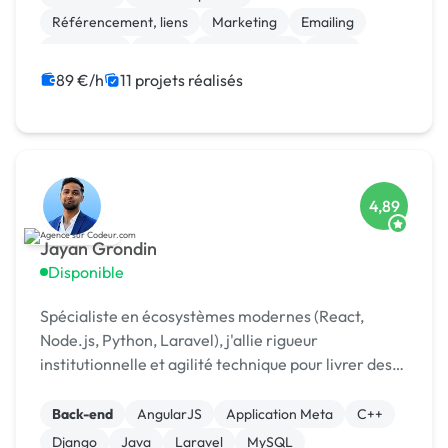
Référencement, liens
Marketing
Emailing
Photoshop
Photo
Motion design
Logo
Charte graphique
89 €/h
11 projets réalisés
4,89
Jayan Grondin
Disponible
Spécialiste en écosystèmes modernes (React,
Node.js, Python, Laravel), j'allie rigueur
institutionnelle et agilité technique pour livrer des
produits digitaux sécurisés et innovants.
Back-end
AngularJS
Application Meta
C++
Django
Java
Laravel
MySQL