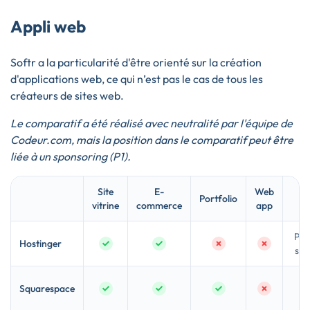
Appli web
Softr a la particularité d'être orienté sur la création
d'applications web, ce qui n’est pas le cas de tous les
créateurs de sites web.
Le comparatif a été réalisé avec neutralité par l'équipe de
Codeur.com, mais la position dans le comparatif peut être
liée à un sponsoring (P1).
Site
E-
Web
P
Portfolio
vitrine
commerce
app
f
Peti
Hostinger
sim
De
Squarespace