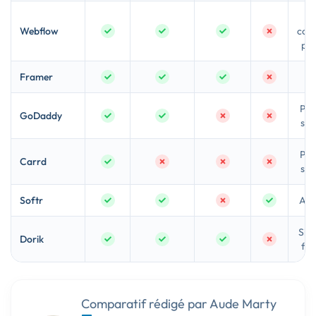
Pr
Webflow
com
pos
Framer
De
Peti
GoDaddy
sim
Peti
Carrd
sim
Softr
App
Simp
Dorik
flex
Comparatif rédigé par Aude Marty