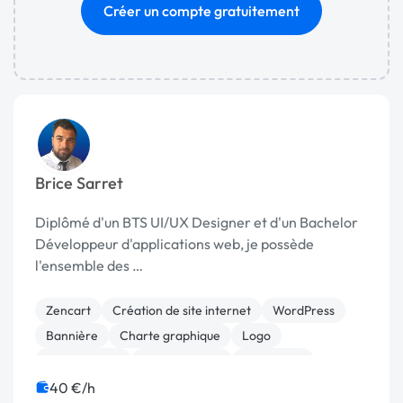
Créer un compte gratuitement
Brice Sarret
Diplômé d'un BTS UI/UX Designer et d'un Bachelor
Développeur d'applications web, je possède
l'ensemble des …
Zencart
Création de site internet
WordPress
Bannière
Charte graphique
Logo
Mise en page
Motion design
Photoshop
Print (flyer, plaquette, affiche...)
40 €/h