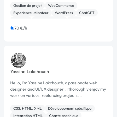
Gestion de projet
WooCommerce
Experience utilisateur
WordPress
ChatGPT
Bannière
Charte graphique
Logo
Mise en page
Motion design
70 €/h
Yassine Lakchouch
Hello, I'm Yassine Lakchouch, a passionate web
designer and UI/UX designer . I thoroughly enjoy my
work on various freelancing projects, …
CSS, HTML, XML
Développement spécifique
Integration HTML
Charte graphique