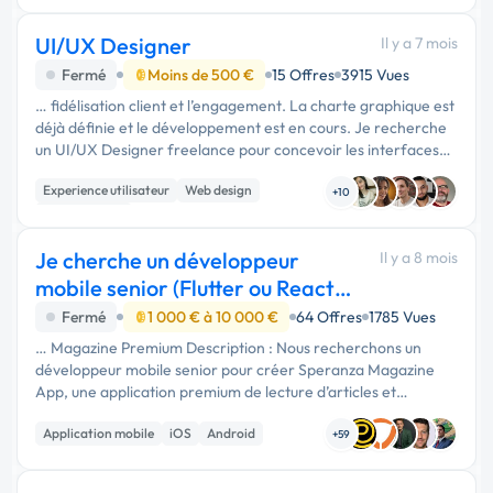
UI/UX Designer
Il y a 7 mois
Fermé
Moins de 500 €
15 Offres
3915 Vues
… fidélisation client et l’engagement. La charte graphique est
déjà définie et le développement est en cours. Je recherche
un UI/UX Designer freelance pour concevoir les interfaces
de la web app ainsi que des supports visuels (flyers / affiches
Experience utilisateur
Web design
…
+10
Landing page
Je cherche un développeur
Il y a 8 mois
mobile senior (Flutter ou React
Native) pour
Fermé
1 000 € à 10 000 €
64 Offres
1785 Vues
… Magazine Premium Description : Nous recherchons un
développeur mobile senior pour créer Speranza Magazine
App, une application premium de lecture d’articles et
d’éditions numériques. Le design sera confié à un UI/UX
Application mobile
iOS
Android
designer (ou proposé par le …
+59