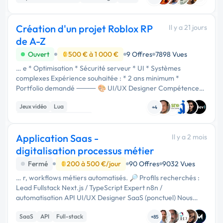
Création d'un projet Roblox RP
Il y a 21 jours
de A-Z
Ouvert
500 € à 1 000 €
9 Offres
7898 Vues
… e * Optimisation * Sécurité serveur * UI * Systèmes
complexes Expérience souhaitée : * 2 ans minimum *
Portfolio demandé ⸻ 🎨 UI/UX Designer Compétences :
* Interface moderne * Responsive * HUD * Menus *
Jeux vidéo
Lua
Téléphone * Inventaire * Banque * Cartes …
+4
Développement spécifique
Application Saas -
Il y a 2 mois
digitalisation processus métier
Fermé
200 à 500 €/jour
90 Offres
9032 Vues
… r, workflows métiers automatisés. 🔎 Profils recherchés :
Lead Fullstack Next.js / TypeScript Expert n8n /
automatisation API UI/UX Designer SaaS (ponctuel) Nous
recherchons des profils autonomes, capables de travailler sur
SaaS
API
Full-stack
une architecture SaaS …
+85