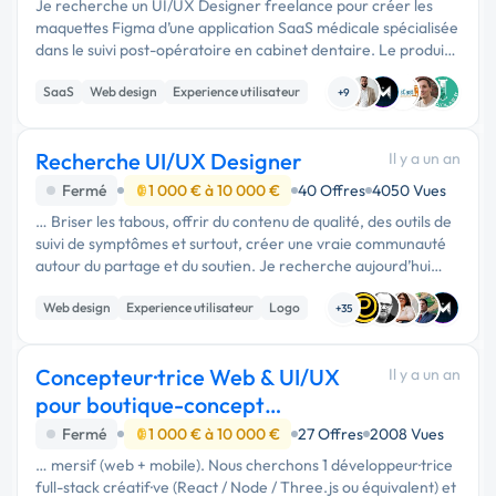
Je recherche un UI/UX Designer freelance pour créer les
maquettes Figma d’une application SaaS médicale spécialisée
dans le suivi post-opératoire en cabinet dentaire. Le produit
comportera deux interfaces : Côté patient : formulaire guidé
SaaS
Web design
Experience utilisateur
avec …
+9
Recherche UI/UX Designer
Il y a un an
Fermé
1 000 € à 10 000 €
40 Offres
4050 Vues
… Briser les tabous, offrir du contenu de qualité, des outils de
suivi de symptômes et surtout, créer une vraie communauté
autour du partage et du soutien. Je recherche aujourd’hui
un·e UI/UX designer motivé·e pour m’accompagner dans
Web design
Experience utilisateur
Logo
cette belle …
+35
Concepteur·trice Web & UI/UX
Il y a un an
pour boutique-concept
interactive AR +3D
Fermé
1 000 € à 10 000 €
27 Offres
2008 Vues
… mersif (web + mobile). Nous cherchons 1 développeur·trice
full-stack créatif·ve (React / Node / Three.js ou équivalent) et