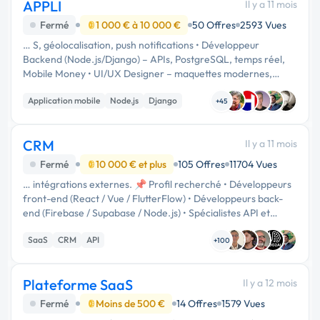
APPLI
Il y a 11 mois
Fermé
1 000 € à 10 000 €
50 Offres
2593 Vues
… S, géolocalisation, push notifications • Développeur
Backend (Node.js/Django) – APIs, PostgreSQL, temps réel,
Mobile Money • UI/UX Designer – maquettes modernes,
Figma/Adobe XD 💡 Stack privilégiée : Flutter |
Application mobile
Node.js
Django
Node.js/Django | PostgreSQL | …
+45
CRM
Il y a 11 mois
Fermé
10 000 € et plus
105 Offres
11704 Vues
… intégrations externes. 📌 Profil recherché • Développeurs
front-end (React / Vue / FlutterFlow) • Développeurs back-
end (Firebase / Supabase / Node.js) • Spécialistes API et
automatisation (n8n, Make, Zapier) • UI/UX designer
SaaS
CRM
API
(dashboard …
+100
Plateforme SaaS
Il y a 12 mois
Fermé
Moins de 500 €
14 Offres
1579 Vues