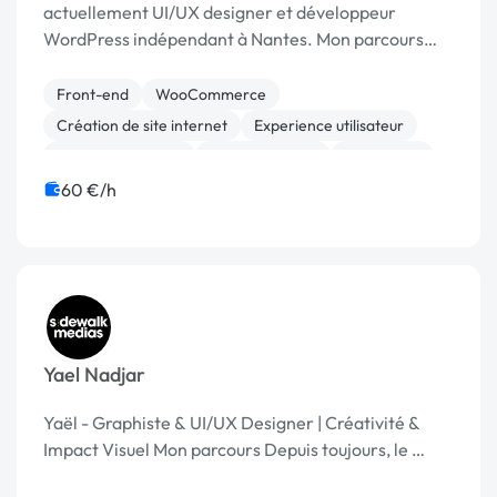
actuellement UI/UX designer et développeur
WordPress indépendant à Nantes. Mon parcours
hybride, alliant …
Front-end
WooCommerce
Création de site internet
Experience utilisateur
Integration HTML
Site clé en main
WordPress
Formation
60 €/h
Yael Nadjar
Yaël - Graphiste & UI/UX Designer | Créativité &
Impact Visuel Mon parcours Depuis toujours, le …