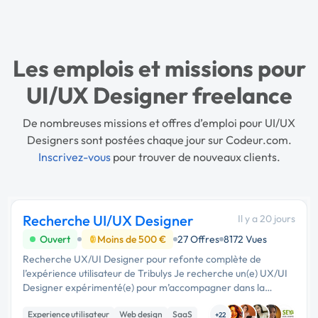
Les emplois et missions pour
UI/UX Designer freelance
De nombreuses missions et offres d’emploi pour UI/UX
Designers sont postées chaque jour sur Codeur.com.
Inscrivez-vous
pour trouver de nouveaux clients.
Recherche UI/UX Designer
Il y a 20 jours
Ouvert
Moins de 500 €
27 Offres
8172 Vues
Recherche UX/UI Designer pour refonte complète de
l’expérience utilisateur de Tribulys Je recherche un(e) UX/UI
Designer expérimenté(e) pour m’accompagner dans la
refonte de l’interface visuelle et l’amélioration de
Experience utilisateur
Web design
SaaS
l’expérience utilisateur de Tr...
+22