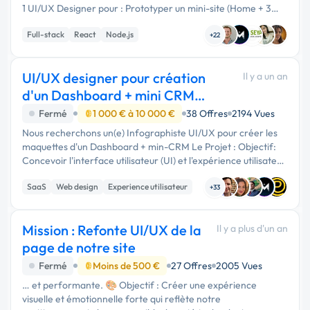
1 UI/UX Designer pour : Prototyper un mini-site (Home + 3
pages produit + AR viewer) Intégrer des modèles 3D
Full-stack
React
Node.js
glTF/USDZ …
+22
UI/UX designer pour création
Il y a un an
d'un Dashboard + mini CRM
type SAAS
Fermé
1 000 € à 10 000 €
38 Offres
2194 Vues
Nous recherchons un(e) Infographiste UI/UX pour créer les
maquettes d'un Dashboard + min-CRM Le Projet : Objectif:
Concevoir l'interface utilisateur (UI) et l'expérience utilisateur
(UX) d'une solution innovante combinant un tableau de bord
SaaS
Web design
Experience utilisateur
...
+33
Mission : Refonte UI/UX de la
Il y a plus d'un an
page de notre site
Fermé
Moins de 500 €
27 Offres
2005 Vues
… et performante. 🎨 Objectif : Créer une expérience
visuelle et émotionnelle forte qui reflète notre