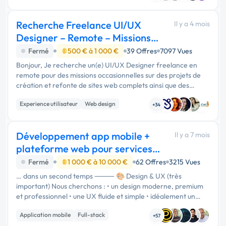
Recherche Freelance UI/UX
Il y a 4 mois
Designer – Remote – Missions
ponctuelles
Fermé
500 € à 1 000 €
39 Offres
7097 Vues
Bonjour, Je recherche un(e) UI/UX Designer freelance en
remote pour des missions occasionnelles sur des projets de
création et refonte de sites web complets ainsi que des
landing pages. Profil recherché Expérience UI/UX web (sites
Experience utilisateur
Web design
complets …
+34
Landing page
Développement app mobile +
Il y a 7 mois
plateforme web pour services à
la demande
Fermé
1 000 € à 10 000 €
62 Offres
3215 Vues
… dans un second temps ⸻ 🎨 Design & UX (très
important) Nous cherchons : • un design moderne, premium
et professionnel • une UX fluide et simple • idéalement un
UI/UX designer ou une bonne sensibilité design Un aperçu
Application mobile
Full-stack
UI/UX (Figma ou …
+57
Développement spécifique