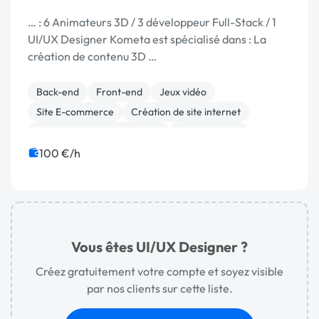
… : 6 Animateurs 3D / 3 développeur Full-Stack / 1
UI/UX Designer Kometa est spécialisé dans : La
création de contenu 3D …
Back-end
Front-end
Jeux vidéo
Site E-commerce
Création de site internet
Migration ou refonte de site
Animation 3D
Motion design
100 €/h
Vous êtes UI/UX Designer ?
Créez gratuitement votre compte et soyez visible
par nos clients sur cette liste.