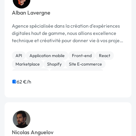
Alban Lavergne
Agence spécialisée dans la création d'expériences
digitales haut de gamme, nous allions excellence
technique et créativité pour donner vie à vos projets
les plus ambitieux.
API
Application mobile
Front-end
React
Marketplace
Shopify
Site E-commerce
WooCommerce
Création de site internet
Experience utilisateur
62 €/h
Nicolas Anguelov