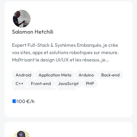
Salomon Hetchili
Expert Full-Stack & Systèmes Embarqués, je crée
vos sites, apps et solutions robotiques sur mesure.
Maîtrisant le design UI/UX et les réseaux, je
transforme vos idées en projets concrets et
performant
Android
Application Meta
Arduino
Back-end
C++
Front-end
JavaScript
PHP
Système embarqué
Vue.JS
100 €/h