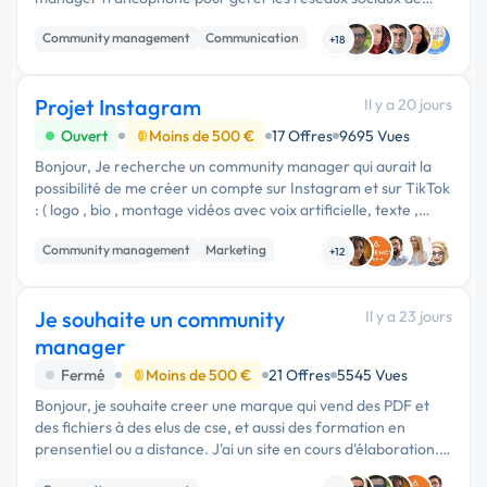
mon activité de psychothérapeute exerçant exclusivement
Community management
Communication
en téléconsultation. Missions : …
+18
Marketing
Projet Instagram
Il y a 20 jours
Ouvert
Moins de 500 €
17 Offres
9695 Vues
Bonjour, Je recherche un community manager qui aurait la
possibilité de me créer un compte sur Instagram et sur TikTok
: ( logo , bio , montage vidéos avec voix artificielle, texte ,
description et mots …
Community management
Marketing
+12
Communication
Je souhaite un community
Il y a 23 jours
manager
Fermé
Moins de 500 €
21 Offres
5545 Vues
Bonjour, je souhaite creer une marque qui vend des PDF et
des fichiers à des elus de cse, et aussi des formation en
prensentiel ou a distance. J'ai un site en cours d'élaboration.
Je souhaiterais un prestataire pour me creer le démarage.