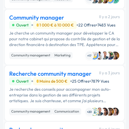
CapCut …
Communication
Community manager
Il y a 2 jours
Ouvert
1 000 € à 10 000 €
22 Offres
7483 Vues
Je cherche un community manager pour développer le CA
pour notre cabinet qui propose du contrôle de gestion et de la
direction financière à destination des TPE. Appétence pour
du BtoB et expérience dans ce …
Community management
Marketing
+17
Communication
Recherche community manager
Il y a 3 jours
Ouvert
Moins de 500 €
25 Offres
7879 Vues
Je recherche des conseils pour accompagner mon auto-
entreprise dans la gestion de ses différents projets
artistiques. Je suis chanteuse, et comme j'ai plusieurs
formules artistiques, j'ai créé une Auto-entreprise pour gérer
Community management
Communication
l'ensemble des projets...
+20
Marketing