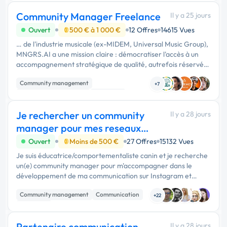
Community Manager Freelance
Il y a 25 jours
Ouvert
500 € à 1 000 €
12 Offres
14615 Vues
… de l'industrie musicale (ex-MIDEM, Universal Music Group),
MNGRS.AI a une mission claire : démocratiser l'accès à un
accompagnement stratégique de qualité, autrefois réservé
aux artistes signés. Ce qu'on recherche Un·e Community …
Community management
+7
Audio, Video, Multimedia
Marketing
Je rechercher un community
Il y a 28 jours
manager pour mes reseaux
sociaux
Ouvert
Moins de 500 €
27 Offres
15132 Vues
Je suis éducatrice/comportementaliste canin et je recherche
un(e) community manager pour m'accompagner dans le
développement de ma communication sur Instagram et
Facebook. Mon objectif est de déléguer davantage la
Community management
Communication
création de contenu (montage …
+22
Marketing
Partenaire communication
Il y a 28 jours