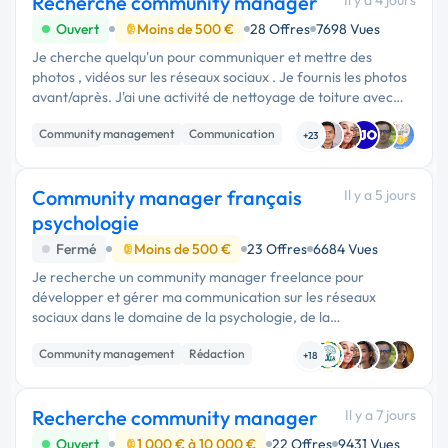
Recherche community manager
Il y a 4 jours
Ouvert
Moins de 500 €
28 Offres
7698 Vues
Je cherche quelqu'un pour communiquer et mettre des
photos , vidéos sur les réseaux sociaux . Je fournis les photos
avant/après. J'ai une activité de nettoyage de toiture avec
drone. Nettoyage de façade avec des perches. Nettoyage de
Community management
Communication
terrasse et ...
+23
Marketing
Community manager français
Il y a 5 jours
psychologie
Fermé
Moins de 500 €
23 Offres
6684 Vues
Je recherche un community manager freelance pour
développer et gérer ma communication sur les réseaux
sociaux dans le domaine de la psychologie, de la
psychothérapie et de la santé mentale. L’objectif est
Community management
Rédaction
d’améliorer ma visibilité, …
+18
Communication
Recherche community manager
Il y a 7 jours
Ouvert
1 000 € à 10 000 €
22 Offres
9431 Vues