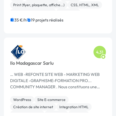
Print (flyer, plaquette, affiche...)
CSS, HTML, XML
Création de site internet
WordPress
35 €/h
19 projets réalisés
4,31
Ilo Madagascar Sarlu
… WEB -REFONTE SITE WEB - MARKETING WEB
DIGITALE -GRAPHISME-FORMATION PRO...
COMMUNITY MANAGER . Nous constituons une
équipe pluridisciplinaire par le Chef de …
WordPress
Site E-commerce
Création de site internet
Integration HTML
CSS, HTML, XML
JavaScript
Symfony