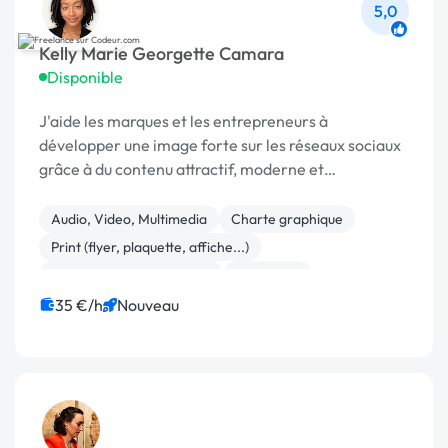
5,0
Kelly Marie Georgette Camara
Disponible
J'aide les marques et les entrepreneurs à
développer une image forte sur les réseaux sociaux
grâce à du contenu attractif, moderne et
stratégique.
Audio, Video, Multimedia
Charte graphique
Print (flyer, plaquette, affiche...)
Community management
Marketing
Communication
Etude de marché
35 €/h
Nouveau