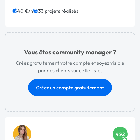
Relecture, correction
Mise en page
Gestion de projet
Charte graphique
Photo
40 €/h
33 projets réalisés
Vous êtes community manager ?
Créez gratuitement votre compte et soyez visible
par nos clients sur cette liste.
Créer un compte gratuitement
4,92