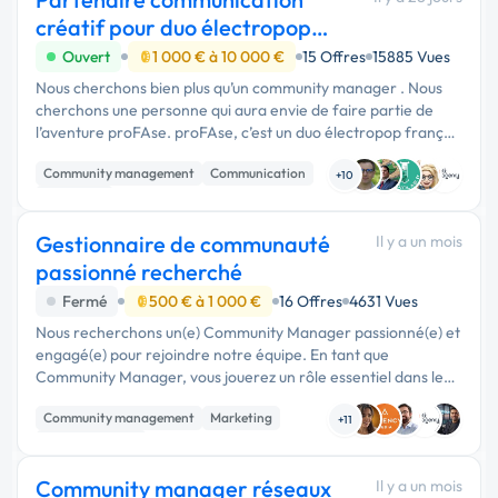
créatif pour duo électropop
français
Ouvert
1 000 € à 10 000 €
15 Offres
15885 Vues
Nous cherchons bien plus qu’un community manager . Nous
cherchons une personne qui aura envie de faire partie de
l’aventure proFAse. proFAse, c’est un duo électropop français
indépendant que nous finançons entièrement. Nous écrivons
Community management
Communication
nos chansons, …
+10
Marketing
Gestionnaire de communauté
Il y a un mois
passionné recherché
Fermé
500 € à 1 000 €
16 Offres
4631 Vues
Nous recherchons un(e) Community Manager passionné(e) et
engagé(e) pour rejoindre notre équipe. En tant que
Community Manager, vous jouerez un rôle essentiel dans le
développement d'une communauté dynamique et
Community management
Marketing
engageante autour du forum …
+11
Communication
Community manager réseaux
Il y a un mois