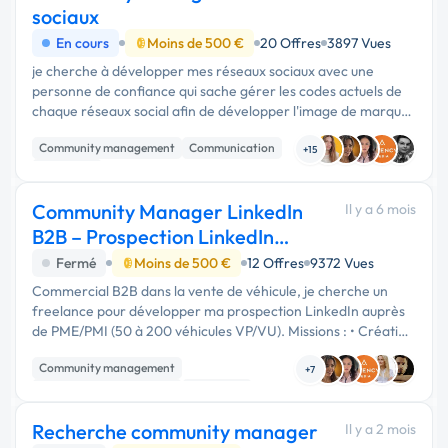
sociaux
En cours
Moins de 500 €
20 Offres
3897 Vues
je cherche à développer mes réseaux sociaux avec une
personne de confiance qui sache gérer les codes actuels de
chaque réseaux social afin de développer l'image de marque.
merci de me faire un retour uniquement si vous maitrisez le
Community management
Communication
sujet avec de...
+15
Marketing
Community Manager LinkedIn
Il y a 6 mois
B2B – Prospection LinkedIn
PME/PMI
Fermé
Moins de 500 €
12 Offres
9372 Vues
Commercial B2B dans la vente de véhicule, je cherche un
freelance pour développer ma prospection LinkedIn auprès
de PME/PMI (50 à 200 véhicules VP/VU). Missions : • Création
du profil • Identification de prospects • Connexions
Community management
personnalisées • Re...
+7
Prospection commerciale
Marketing
Recherche community manager
Il y a 2 mois