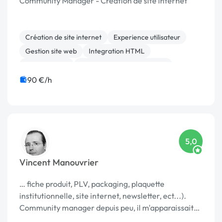
Community Manager - Création de site internet
Création de site internet
Experience utilisateur
Gestion site web
Integration HTML
Landing page
Migration ou refonte de site
Relecture, correction
Rédaction
Site clé en main
90 €/h
WordPress
5,0
Vincent Manouvrier
… fiche produit, PLV, packaging, plaquette
institutionnelle, site internet, newsletter, ect...).
Community manager depuis peu, il m'apparaissait
nécessaire d'associer ce nouveau canal de …