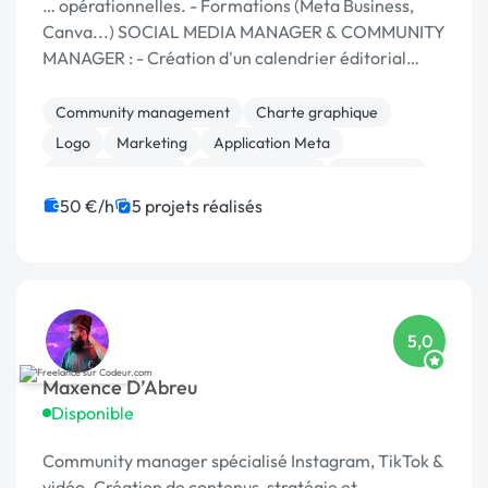
… opérationnelles. - Formations (Meta Business,
Canva...) SOCIAL MEDIA MANAGER & COMMUNITY
MANAGER : - Création d'un calendrier éditorial
mensuel (création visuels/ textes …
Community management
Charte graphique
Logo
Marketing
Application Meta
Gestion de projet
Gestion site web
WordPress
Photoshop
Print (flyer, plaquette, affiche...)
50 €/h
5 projets réalisés
5,0
Maxence D’Abreu
Disponible
Community manager spécialisé Instagram, TikTok &
vidéo. Création de contenus, stratégie et …