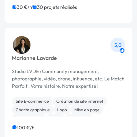
WooCommerce
Migration ou refonte de site
30 €/h
30 projets réalisés
Logo
5,0
Marianne Lavarde
Studio LVDE : Community management,
photographie, vidéo, drone, influence, etc. Le Match
Parfait : Votre histoire, Notre expertise !
Site E-commerce
Création de site internet
Charte graphique
Logo
Mise en page
Motion design
Photo
Photoshop
Community management
Emailing
100 €/h