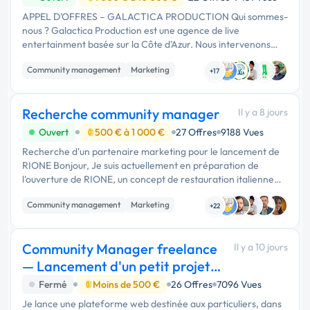
APPEL D'OFFRES – GALACTICA PRODUCTION Qui sommes-
nous ? Galactica Production est une agence de live
entertainment basée sur la Côte d'Azur. Nous intervenons
principalement pour : mariages haut de gamme événements
Community management
Marketing
corporate hôtels de luxe villas pr...
+17
Communication
Recherche community manager
Il y a 8 jours
Ouvert
500 € à 1 000 €
27 Offres
9188 Vues
Recherche d'un partenaire marketing pour le lancement de
RIONE Bonjour, Je suis actuellement en préparation de
l'ouverture de RIONE, un concept de restauration italienne
fast-casual qui ouvrira prochainement en région parisienne.
Community management
Marketing
Je recherche un...
+22
Communication
Community Manager freelance
Il y a 10 jours
— Lancement d'un petit projet
web
Fermé
Moins de 500 €
26 Offres
7096 Vues
Je lance une plateforme web destinée aux particuliers, dans