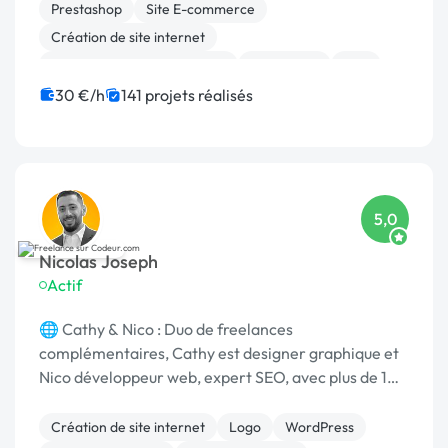
2024
Prestashop
Site E-commerce
Création de site internet
Migration ou refonte de site
WordPress
PHP
SEO / GEO
CSS, HTML, XML
Rédaction
30 €/h
141 projets réalisés
Charte graphique
5,0
Nicolas Joseph
Actif
🌐 Cathy & Nico : Duo de freelances
complémentaires, Cathy est designer graphique et
Nico développeur web, expert SEO, avec plus de 10
ans d’expérience.
Création de site internet
Logo
WordPress