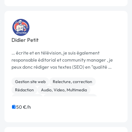
Didier Petit
… écrite et en télévision, je suis également
responsable éditorial et community manager , je
peux donc rédiger vos textes (SEO) en "qualité …
Gestion site web
Relecture, correction
Rédaction
Audio, Video, Multimedia
Mise en page
Community management
Formation
Relations presse
50 €/h