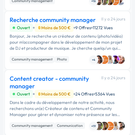
Community management
L'idéal s...
+16
Recherche community manager
Il y a 24 jours
Ouvert
Moins de 500 €
9 Offres
11272 Vues
Bonjour, Je recherche un créateur de contenu (photo/vidéo)
pour m'accompagner dans le développement de mon projet
de DJ et producteur de musique. Je cherche quelqu'un qui
pourra : Venir avec moi dans mon studio. Réaliser des photos
Community management
Photo
de qualité p...
+4
Audio, Video, Multimedia
Content creator - community
Il y a 24 jours
manager
Ouvert
Moins de 500 €
24 Offres
5364 Vues
Dans le cadre du développement de notre activité, nous
recherchons un(e) Créateur de contenu et Community
Manager pour gérer et dynamiser notre présence sur les
réseaux sociaux. Missions principales: Implémenter une vraie
Community management
Communication
stratégie avec …
+19
Marketing