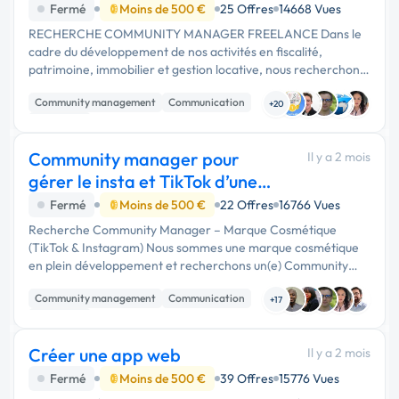
Fermé
Moins de 500 €
25 Offres
14668 Vues
RECHERCHE COMMUNITY MANAGER FREELANCE Dans le
cadre du développement de nos activités en fiscalité,
patrimoine, immobilier et gestion locative, nous recherchons
un(e) Community Manager Freelance pour nous
Community management
Communication
accompagner dans la gestion et …
+20
Marketing
Community manager pour
Il y a 2 mois
gérer le insta et TikTok d’une
marque de cosmet
Fermé
Moins de 500 €
22 Offres
16766 Vues
Recherche Community Manager – Marque Cosmétique
(TikTok & Instagram) Nous sommes une marque cosmétique
en plein développement et recherchons un(e) Community
Manager freelance créatif(ve) et passionné(e) par l’univers
Community management
Communication
de la beauté pour gérer …
+17
Marketing
Créer une app web
Il y a 2 mois
Fermé
Moins de 500 €
39 Offres
15776 Vues