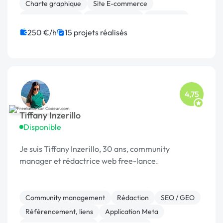
Charte graphique
Site E-commerce
Gestion site web
Site clé en main
Photoshop
Print (flyer, plaquette, affiche...)
Gestion de projet
250 €/h
15 projets réalisés
4,75
Tiffany Inzerillo
Disponible
Je suis Tiffany Inzerillo, 30 ans, community
manager et rédactrice web free-lance.
Community management
Rédaction
SEO / GEO
Référencement, liens
Application Meta