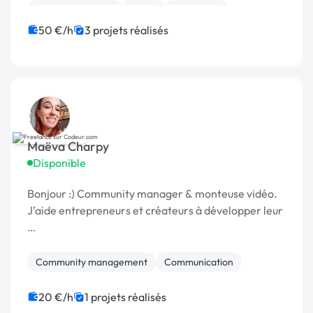
Charte graphique
Photo
Photoshop
Print (flyer, plaquette, affiche...)
50 €/h
3 projets réalisés
Maëva Charpy
Disponible
Bonjour :) Community manager & monteuse vidéo.
J’aide entrepreneurs et créateurs à développer leur
…
Community management
Communication
20 €/h
1 projets réalisés