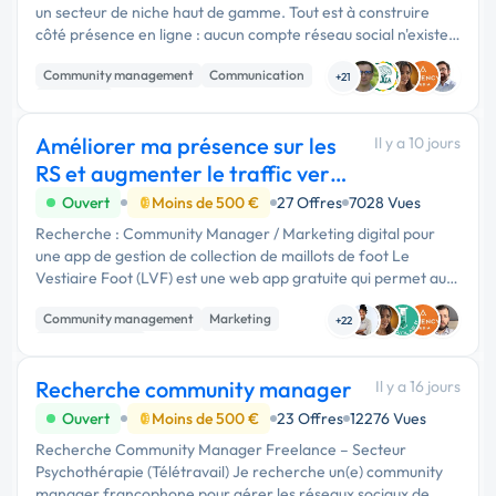
un secteur de niche haut de gamme. Tout est à construire
côté présence en ligne : aucun compte réseau social n'existe
encore. Le secteur exact sera communiqué aux candidats
Community management
Communication
retenus. Votre...
+21
Marketing
Améliorer ma présence sur les
Il y a 10 jours
RS et augmenter le traffic vers
mon app
Ouvert
Moins de 500 €
27 Offres
7028 Vues
Recherche : Community Manager / Marketing digital pour
une app de gestion de collection de maillots de foot Le
Vestiaire Foot (LVF) est une web app gratuite qui permet aux
collectionneurs de cataloguer leurs …
Community management
Marketing
+22
Communication
Recherche community manager
Il y a 16 jours
Ouvert
Moins de 500 €
23 Offres
12276 Vues
Recherche Community Manager Freelance – Secteur
Psychothérapie (Télétravail) Je recherche un(e) community
manager francophone pour gérer les réseaux sociaux de