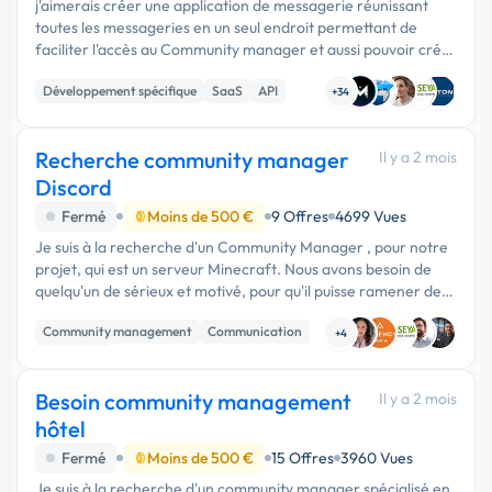
j'aimerais créer une application de messagerie réunissant
toutes les messageries en un seul endroit permettant de
faciliter l'accès au Community manager et aussi pouvoir créer
des devis directement et réponse IA intelligente, …
Développement spécifique
SaaS
API
+34
Recherche community manager
Il y a 2 mois
Discord
Fermé
Moins de 500 €
9 Offres
4699 Vues
Je suis à la recherche d'un Community Manager , pour notre
projet, qui est un serveur Minecraft. Nous avons besoin de
quelqu'un de sérieux et motivé, pour qu'il puisse ramener des
personnes intéressés de venir jouer à un …
Community management
Communication
+4
Marketing
Besoin community management
Il y a 2 mois
hôtel
Fermé
Moins de 500 €
15 Offres
3960 Vues
Je suis à la recherche d'un community manager spécialisé en