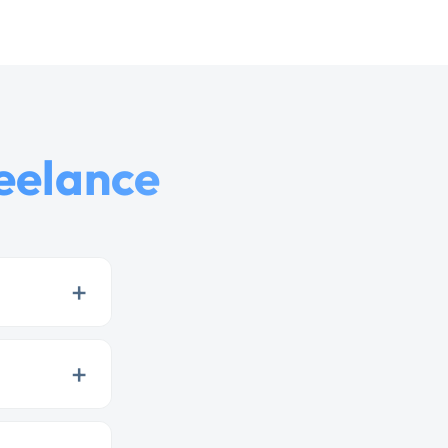
reelance
+
+