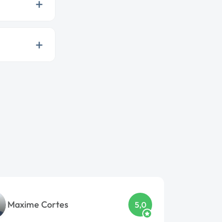
+
+
Maxime Cortes
5,0