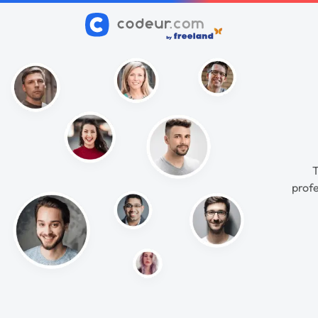
T
profe