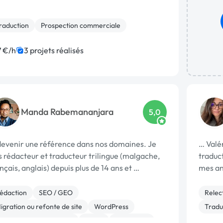
raduction
Prospection commerciale
7 €/h
3 projets réalisés
Manda Rabemananjara
5,0
devenir une référence dans nos domaines. Je
… Valé
s rédacteur et traducteur trilingue (malgache,
traduct
nçais, anglais) depuis plus de 14 ans et …
mes an
édaction
SEO / GEO
Relec
igration ou refonte de site
WordPress
Tradu
udio, Video, Multimedia
Photo
Photoshop