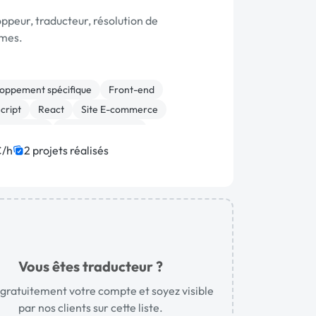
ppeur, traducteur, résolution de
mes.
oppement spécifique
Front-end
cript
React
Site E-commerce
ommerce
CSS, HTML, XML
on de site internet
Integration HTML
€/h
2 projets réalisés
ng page
Vous êtes traducteur ?
gratuitement votre compte et soyez visible
par nos clients sur cette liste.