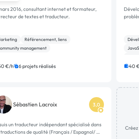
ars 2016, consultant internet et formateur,
Dévelo
recteur de textes et traducteur.
problè
arketing
Référencement, liens
Dével
ommunity management
JavaS
WooC
Créati
50 €/h
6 projets réalisés
40 
Landi
Sébastien Lacroix
3,0
suis un traducteur indépendant spécialisé dans
Créez 
 traductions de qualité (Français / Espagnol/ …