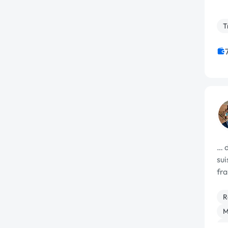
T
… 
sui
fra
R
M
A