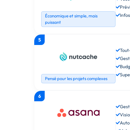
Prévi
Info
Économique et simple, mais
puissant
5
Tout
Gest
Budg
Super
Pensé pour les projets complexes
6
Gest
Visio
Auto