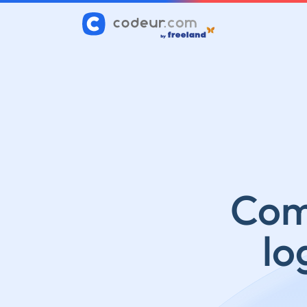
Comp
lo