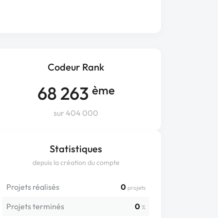
Codeur Rank
68 263
ème
sur 404 000
Statistiques
depuis la création du compte
Projets réalisés
0
projets
Projets terminés
0
%