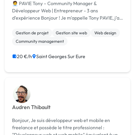
🧑‍💼 PAVIE Tony – Community Manager &
Développeur Web | Entrepreneur - 3 ans
d’expérience Bonjour ! Je m'appelle Tony PAVIE, j’ai
23 ans et je suis entrepreneur freelance dans le
Community Management depuis maintenant 3 ans.
Gestion de projet
Gestion site web
Web design
💼 Mon activité ?...
Community management
20 €/h
Saint Georges Sur Eure
Audren Thibault
Bonjour, Je suis développeur web et mobile en
freelance et possède le titre professionnel :
"Développeur web et web mobile" équivalent à un