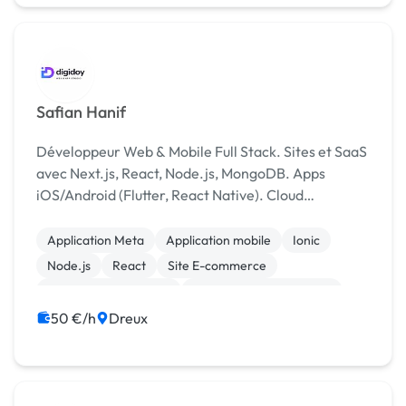
Safian Hanif
Développeur Web & Mobile Full Stack. Sites et SaaS
avec Next.js, React, Node.js, MongoDB. Apps
iOS/Android (Flutter, React Native). Cloud
AWS/GCP, SEO, paiements en ligne, outils Google.
Application Meta
Application mobile
Ionic
Node.js
React
Site E-commerce
Système de paiement
Création de site internet
Flutterflow
Gestion site web
50 €/h
Dreux