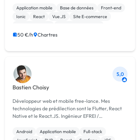
Application mobile
Base de données
Front-end
Ionic
React
Vue.JS
Site E-commerce
CSS, HTML, XML
Experience utilisateur
Migration ou refonte de site
50 €/h
Chartres
5,0
Bastien Choisy
Développeur web et mobile free-lance. Mes
technologies de prédilection sont le Flutter, React
Native et le React.JS. Ingénieur EFREI /
Développeur Web et Mobile - Développement
d'applications Web (JS, React, Node, PHP, Redux) -
Android
Application mobile
Full-stack
Développement...