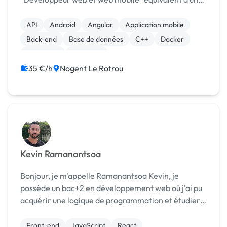
bac+2/3. Je peux créer votre site internet quel que
soit votre demande. Technologies : symphony, T...
API
Android
Angular
Application mobile
Back-end
Base de données
C++
Docker
Front-end
Full-stack
35 €/h
Nogent Le Rotrou
Kevin Ramanantsoa
Bonjour, je m'appelle Ramanantsoa Kevin, je
possède un bac+2 en développement web où j'ai pu
acquérir une logique de programmation et étudier
plusieurs langages autant Front que Back tel que
HTML, CSS, Javascript, SQL, PHP, Symfony. J'ai
Front-end
JavaScript
React