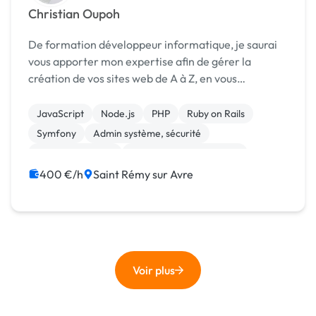
Christian Oupoh
De formation développeur informatique, je saurai
vous apporter mon expertise afin de gérer la
création de vos sites web de A à Z, en vous
conseillant sur des choix de technologies possible
ainsi qu'en vous guidant vers la meilleure solution
JavaScript
Node.js
PHP
Ruby on Rails
possib...
Symfony
Admin système, sécurité
CSS, HTML, XML
Création de site internet
Gestion site web
WordPress
400 €/h
Saint Rémy sur Avre
Voir plus