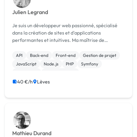
Julien Legrand
Je suis un développeur web passionné, spécialisé
dans la création de sites et d'applications
performantes et intuitives. Ma maîtrise de
WordPress et Symfony me permet de concevoir des
solutions sur mesure, adaptées aux besoins
API
Back-end
Front-end
Gestion de projet
spécifiques de mes...
JavaScript
Node.js
PHP
Symfony
Prestashop
WooCommerce
40 €/h
Lèves
Mathieu Durand