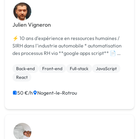
Julien Vigneron
⚡ 10 ans d'expérience en ressources humaines /
SIRH dans l'industrie automobile * automatisation
des processus RH via **google apps script** 📄 ⚡
Formation développeur web (react, express ...) à la
Wild Code School * **gagnant des 2
Back-end
Front-end
Full-stack
JavaScript
hackathons**...
React
50 €/h
Nogent-le-Rotrou