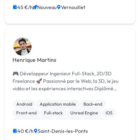
45 €/h
Nouveau
Vernouillet
Henrique Martins
🎮 Développeur Ingenieur Full-Stack, 2D/3D
Freelance 🚀 Passionné par le Web, la 3D, le jeu
vidéo et les expériences interactives Diplômé
ingénieur informatique, je conçois et développe des
produits digitaux innovants, alliant performance,
Android
Application mobile
Back-end
esthé...
Front-end
Full-stack
Unreal Engine
iOS
Site E-commerce
Flutterflow
Framer
40 €/h
Saint-Denis-les-Ponts