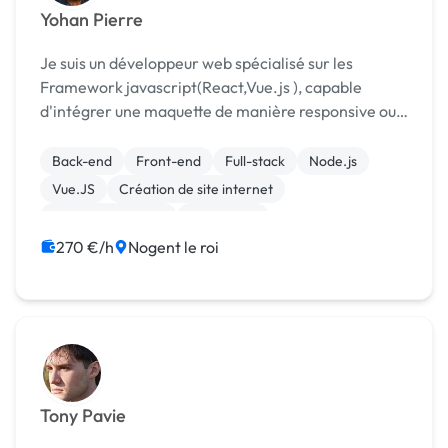
Yohan Pierre
Je suis un développeur web spécialisé sur les
Framework javascript(React,Vue.js ), capable
d'intégrer une maquette de manière responsive ou
bien de créé un site à partir de zéro. Je maitrise
également l'exploitation et la création de base de
Back-end
Front-end
Full-stack
Node.js
don...
Vue.JS
Création de site internet
Integration HTML
SEO / GEO
270 €/h
Nogent le roi
Tony Pavie