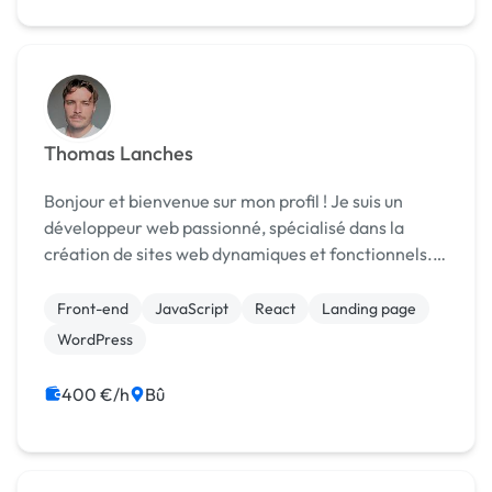
Thomas Lanches
Bonjour et bienvenue sur mon profil ! Je suis un
développeur web passionné, spécialisé dans la
création de sites web dynamiques et fonctionnels.
Je suis déterminé à offrir des solutions de qualité à
mes clients. Parcours professionnel : J'ai c...
Front-end
JavaScript
React
Landing page
WordPress
400 €/h
Bû