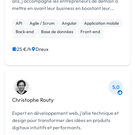
ans, j'accompagne les entrepreneurs de demain à
mettre en avant leur business en boostant leur
visibilité sur le web grâce à : - La création et à la
gestion de votre site internet unique - ...
API
Agile / Scrum
Angular
Application mobile
Back-end
Base de données
Front-end
Full-stack
Gestion de projet
JavaScript
25 €/h
Dreux
5,0
Christophe Routy
Expert en développement web, j’allie technique et
design pour transformer des idées en produits
digitaux intuitifs et performants.