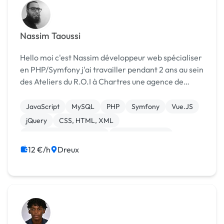
Nassim Taoussi
Hello moi c'est Nassim développeur web spécialiser
en PHP/Symfony j'ai travailler pendant 2 ans au sein
des Ateliers du R.O.I à Chartres une agence de
marketing opérationnel j'ai travailler pour de
grandes entreprises (LIDL, GROHE) et sur l'appli...
JavaScript
MySQL
PHP
Symfony
Vue.JS
jQuery
CSS, HTML, XML
Création de site internet
Gestion site web
Integration HTML
12 €/h
Dreux