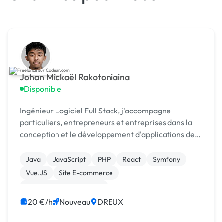
Johan Mickaël Rakotoniaina
Disponible
Ingénieur Logiciel Full Stack, j'accompagne
particuliers, entrepreneurs et entreprises dans la
conception et le développement d'applications de
qualités, performantes et pérennes.
Java
JavaScript
PHP
React
Symfony
Vue.JS
Site E-commerce
Création de site internet
Développement spécifique
Gestion site web
20 €/h
Nouveau
DREUX