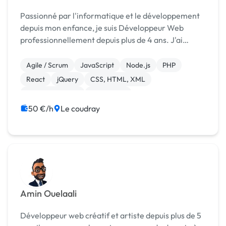
Passionné par l'informatique et le développement
depuis mon enfance, je suis Développeur Web
professionnellement depuis plus de 4 ans. J'ai
intégré les services SI de SFR en tant
qu'administrateur réseaux et systèmes puis
Agile / Scrum
JavaScript
Node.js
PHP
développeur web. J'ai val...
React
jQuery
CSS, HTML, XML
Gestion site web
WordPress
50 €/h
Le coudray
Amin Ouelaali
Développeur web créatif et artiste depuis plus de 5