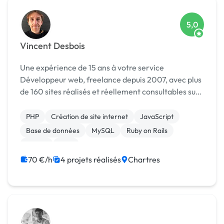
5,0
Vincent Desbois
Une expérience de 15 ans à votre service
Développeur web, freelance depuis 2007, avec plus
de 160 sites réalisés et réellement consultables sur
le net, mon expérience vous garantit un travail
soigné et répondant expréssement à vos attentes.
PHP
Création de site internet
JavaScript
...
Base de données
MySQL
Ruby on Rails
jQuery
SEM
70 €/h
4 projets réalisés
Chartres