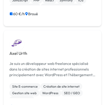
JavaScript
PHP
React
Symfony
iOS
CSS, HTML, XML
Création de site internet
60 €/h
Broué
Axel Urth
Je suis un développeur web freelance spécialisé
dans la création de sites internet professionnels
principalement avec WordPress et l'hébergement
sur Hostinger. Je propose des solutions complètes
allant du développement web à la création
Site E-commerce
Création de site internet
d'identité...
Gestion site web
WordPress
SEO / GEO
Maintenance