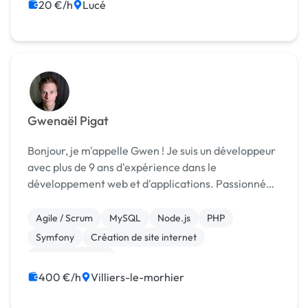
20 €/h
Lucé
Gwenaël Pigat
Bonjour, je m'appelle Gwen ! Je suis un développeur
avec plus de 9 ans d'expérience dans le
développement web et d'applications. Passionné
par l'innovation et la création de solutions robustes,
j'interviens sur l'ensemble du cycle de développ...
Agile / Scrum
MySQL
Node.js
PHP
Symfony
Création de site internet
Gestion site web
400 €/h
Villiers-le-morhier