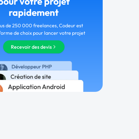
pour votre projet
rapidement
lus de 250 000 freelances, Codeur est
forme de choix pour lancer votre projet
Recevoir des devis