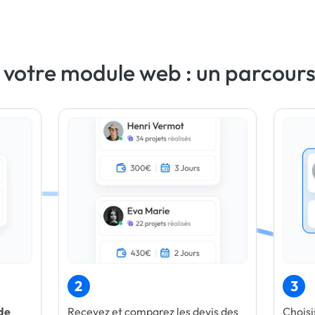
 votre module web : un parcours
2
3
de
Recevez et comparez les devis des
Choisi