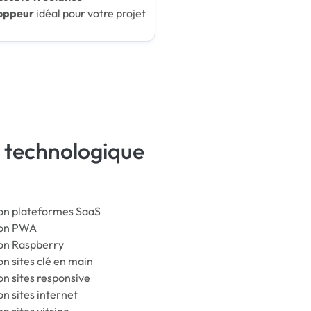
oppeur
idéal pour votre projet
t technologique
on plateformes SaaS
ion PWA
on Raspberry
on sites clé en main
on sites responsive
n sites internet
n sites vitrine