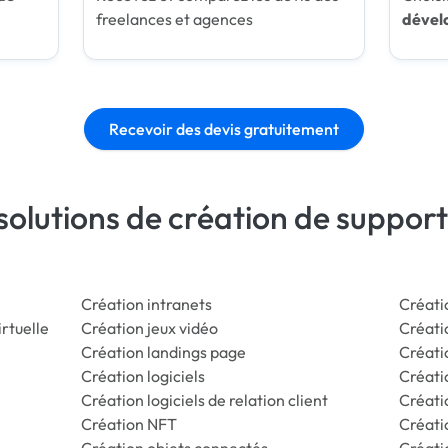
freelances et agences
dével
Recevoir des devis gratuitement
solutions de création de suppor
Création intranets
Créati
irtuelle
Création jeux vidéo
Créat
Création landings page
Créati
Création logiciels
Créati
Création logiciels de relation client
Créati
Création NFT
Créatio
Création objets connectés
Créatio