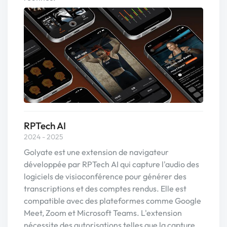
RPTech AI
2024 - 2025
Golyate est une extension de navigateur
développée par RPTech AI qui capture l'audio des
logiciels de visioconférence pour générer des
transcriptions et des comptes rendus. Elle est
compatible avec des plateformes comme Google
Meet, Zoom et Microsoft Teams. L'extension
nécessite des autorisations telles que la capture