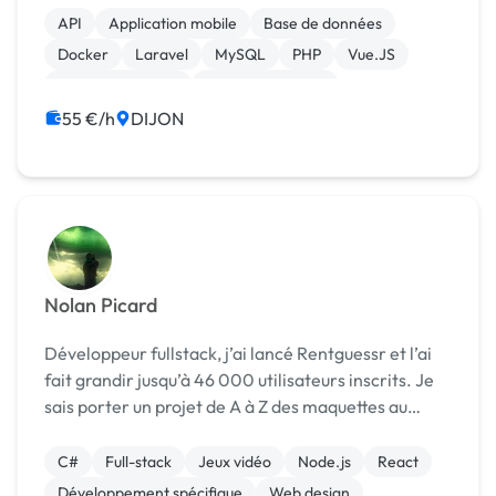
API
Application mobile
Base de données
Docker
Laravel
MySQL
PHP
Vue.JS
Site E-commerce
CSS, HTML, XML
55 €/h
DIJON
Nolan Picard
Développeur fullstack, j’ai lancé Rentguessr et l’ai
fait grandir jusqu’à 46 000 utilisateurs inscrits. Je
sais porter un projet de A à Z des maquettes au
développement et jusqu'au déploiement.
C#
Full-stack
Jeux vidéo
Node.js
React
Développement spécifique
Web design