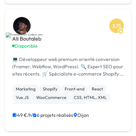
3,75
Ali Boutaleb
Disponible
💻 Développeur web premium orienté conversion
(Framer, Webflow, WordPress). 🔍 Expert SEO pour
sites récents. 🛒 Spécialiste e-commerce Shopify &
WooCommerce, axé performance et chiffre
d’affaires.
Marketing
Shopify
Front-end
React
Vue.JS
WooCommerce
CSS, HTML, XML
Framer
Web design
Webflow
49 €/h
6 projets réalisés
Dijon