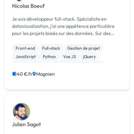
Nicolas Boeuf
Je suis développeur full-stack. Spécialiste en
datavisualisation, j'ai une appétence particulière
pour les projets basés sur des données. Sur des
projets petits/moyens, je peux assurer tout le
processus de création d'un site ou d'une applicatio...
Front-end
Full-stack
Gestion de projet
JavaScript
Python
Vue.JS
jQuery
CSS, HTML, XML
Création de site internet
Installation de Script
40 €/h
Magnien
Julien Sagot