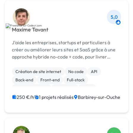
5,0
Maxime Tavant
J’aide les entreprises, startups et particuliers à
créer ou améliorer leurs sites et SaaS grâce à une
approche hybride no-code + code, pour livrer
rapidement des solutions solides et évolutives
Création de site internet
No code
API
Back-end
Front-end
Full-stack
Gestion de projet
JavaScript
React
Admin système, sécurité
250 €/h
1 projets réalisés
Barbirey-sur-Ouche