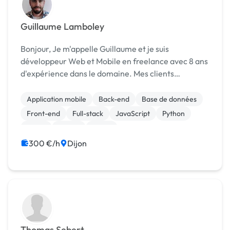
Guillaume Lamboley
Bonjour, Je m'appelle Guillaume et je suis
développeur Web et Mobile en freelance avec 8 ans
d'expérience dans le domaine. Mes clients
apprécient particulièrement mon
professionnalisme, mon écoute attentive, ma
Application mobile
Back-end
Base de données
disponibilité, ma créativité e...
Front-end
Full-stack
JavaScript
Python
React
jQuery
Stripe
300 €/h
Dijon
Thomas Sebert