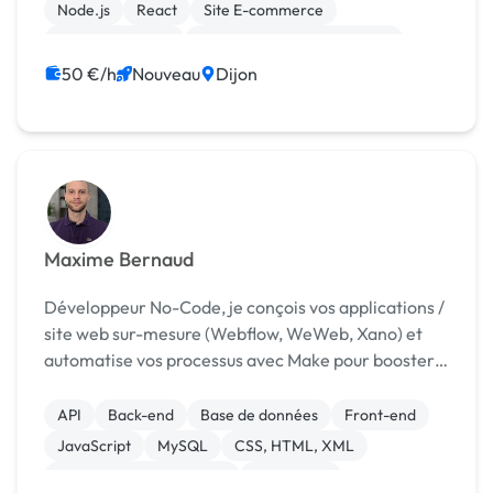
Node.js
React
Site E-commerce
Gestion site web
Migration ou refonte de site
SaaS
Site clé en main
50 €/h
Nouveau
Dijon
Maxime Bernaud
Développeur No-Code, je conçois vos applications /
site web sur-mesure (Webflow, WeWeb, Xano) et
automatise vos processus avec Make pour booster
votre activité.
API
Back-end
Base de données
Front-end
JavaScript
MySQL
CSS, HTML, XML
Création de site internet
Flutterflow