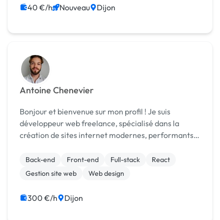
Gestion site web
40 €/h
Nouveau
Dijon
Antoine Chenevier
Bonjour et bienvenue sur mon profil ! Je suis
développeur web freelance, spécialisé dans la
création de sites internet modernes, performants
et adaptés à vos besoins. Fort d’une expérience
solide dans le développement web, j’accompagne
Back-end
Front-end
Full-stack
React
mes client...
Gestion site web
Web design
300 €/h
Dijon