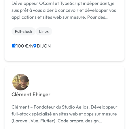
Développeur OCaml et TypeScript indépendant, je
suis prêt à vous aider à concevoir et développer vos
applications et sites web sur mesure. Pour des
projets bien pensés et bien réalisés, qui donneront
des produits de qualité, robustes et maintenabl...
Full-stack
Linux
100 €/h
DIJON
Clément Ehinger
Clément – Fondateur du Studio Aelios. Développeur
full-stack spécialisé en sites web et apps sur mesure
(Laravel, Vue, Flutter). Code propre, design
moderne, UX fluide et solutions performantes.