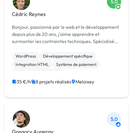
5,0
Cédric Reynes
Bonjour, passionné par le web et le développement
depuis plus de 20 ans, j'aime apprendre et
surmonter les contraintes techniques. Spécialisé
dans la création ainsi que dans tout type
d'intégration, je ne suis pas contre de nouveaux
WordPress
Développement spécifique
projets. Je...
Integration HTML
Système de paiement
Admin système, sécurité
Migration ou refonte de site
Angular
35 €/h
8 projets réalisés
Meloisey
Application mobile
Back-end
Front-end
5,0
Gregory Augeray