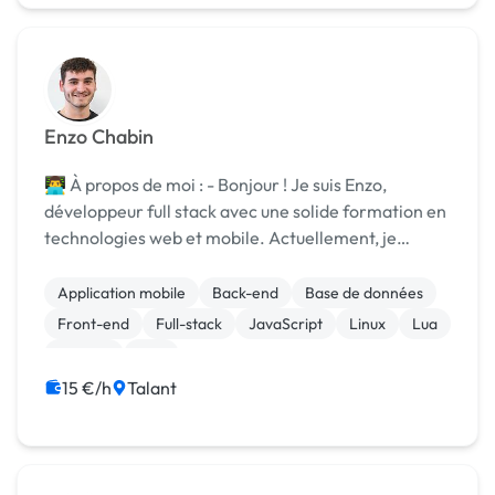
Enzo Chabin
👨‍💻 À propos de moi : - Bonjour ! Je suis Enzo,
développeur full stack avec une solide formation en
technologies web et mobile. Actuellement, je
poursuis des études avancées en développement
pour rester à la pointe des tendances
Application mobile
Back-end
Base de données
technologiques et...
Front-end
Full-stack
JavaScript
Linux
Lua
Node.js
PHP
15 €/h
Talant