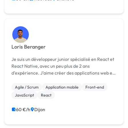
Loris Beranger
Je suis un développeur junior spécialisé en React et
React Native, avec un peu plus de 2 ans
d’expérience. J’aime créer des applications web et
mobiles efficaces et faciles à utiliser. Toujours
curieux d’apprendre, je suis motivé pour aider les
Agile / Scrum
Application mobile
Front-end
en...
JavaScript
React
60 €/h
Dijon