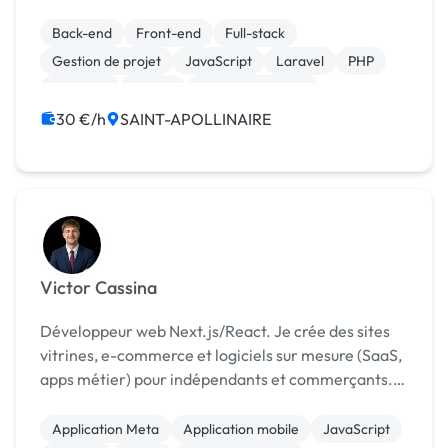
professionnel, vous recherchez un développeur
web. Vous avez besoin d'une landing page, d'un site
Back-end
Front-end
Full-stack
vitrine o...
Gestion de projet
JavaScript
Laravel
PHP
Symfony
jQuery
Site E-commerce
30 €/h
SAINT-APOLLINAIRE
Victor Cassina
Développeur web Next.js/React. Je crée des sites
vitrines, e-commerce et logiciels sur mesure (SaaS,
apps métier) pour indépendants et commerçants.
Paiement Stripe, SEO, livraison rapide.
Application Meta
Application mobile
JavaScript