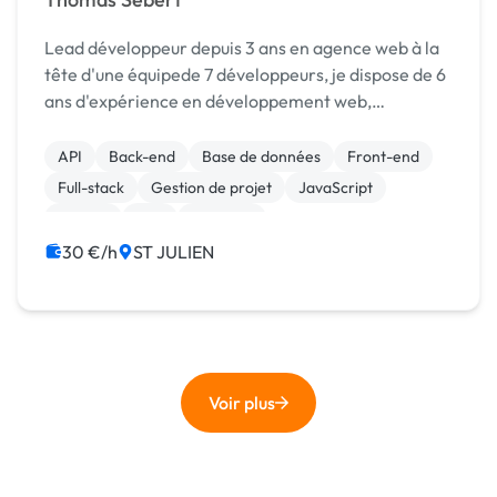
Lead développeur depuis 3 ans en agence web à la
tête d'une équipede 7 développeurs, je dispose de 6
ans d'expérience en développement web,
principalement sur des projets d'application web
sur mesure en Symfony et développement de site
API
Back-end
Base de données
Front-end
vitrine sur...
Full-stack
Gestion de projet
JavaScript
MySQL
PHP
Symfony
30 €/h
ST JULIEN
Voir plus