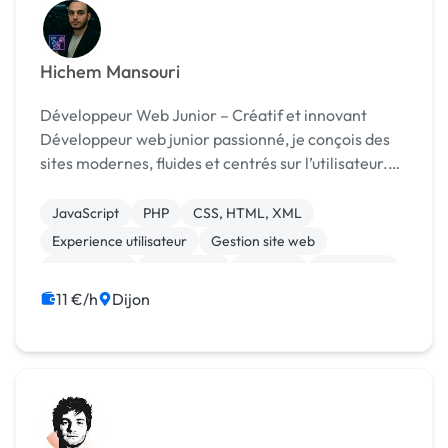
Hichem Mansouri
Développeur Web Junior – Créatif et innovant
Développeur web junior passionné, je conçois des
sites modernes, fluides et centrés sur l’utilisateur.
Curieux et autonome, je m’adapte vite aux projets
et aime relever de nouveaux défis. Ce qui m...
JavaScript
PHP
CSS, HTML, XML
Experience utilisateur
Gestion site web
Web design
WordPress
Vidéo IA
Photoshop
11 €/h
Dijon