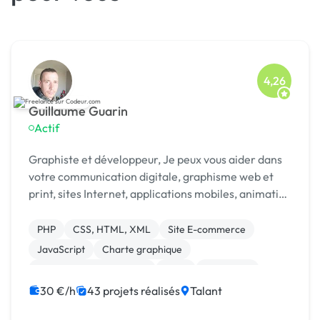
4,26
Guillaume Guarin
Actif
Graphiste et développeur, Je peux vous aider dans
votre communication digitale, graphisme web et
print, sites Internet, applications mobiles, animation
vectorielle, réalité virtuelle.
PHP
CSS, HTML, XML
Site E-commerce
JavaScript
Charte graphique
Création de site internet
Logo
Front-end
Bannière
Boutons
30 €/h
43 projets réalisés
Talant