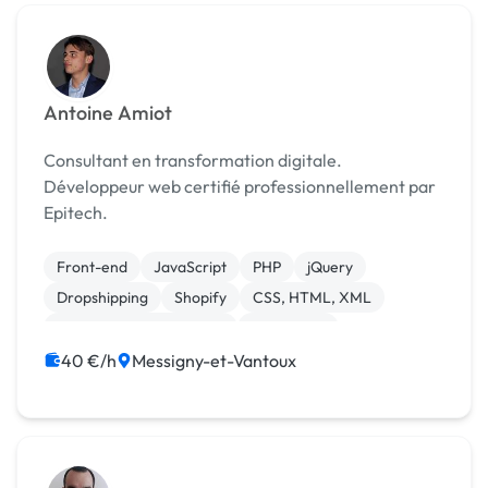
Antoine Amiot
Consultant en transformation digitale.
Développeur web certifié professionnellement par
Epitech.
Front-end
JavaScript
PHP
jQuery
Dropshipping
Shopify
CSS, HTML, XML
Création de site internet
WordPress
Audio, Video, Multimedia
40 €/h
Messigny-et-Vantoux