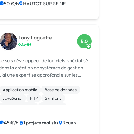
50 €/h
HAUTOT SUR SEINE
Tony Laguette
5,0
Actif
Je suis développeur de logiciels, spécialisé
dans la création de systèmes de gestion.
J’ai une expertise approfondie sur les
produits PC Soft (WinDev, WinDev Mobile,
WebDev) ainsi qu'en PHP/MySQL. Pour le
Application mobile
Base de données
développement web, j’utilise le framework
JavaScript
PHP
Symfony
...
Windev, Webdev
Prestashop
Site E-commerce
Système de paiement
45 €/h
1 projets réalisés
Rouen
CSS, HTML, XML