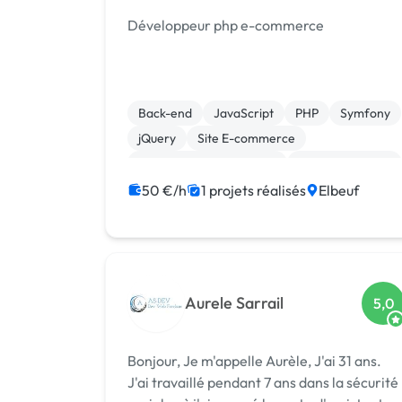
Développeur php e-commerce
Back-end
JavaScript
PHP
Symfony
jQuery
Site E-commerce
Création de site internet
Gestion site web
Charte graphique
50 €/h
1 projets réalisés
Elbeuf
Aurele Sarrail
5,0
Bonjour, Je m'appelle Aurèle, J'ai 31 ans.
J'ai travaillé pendant 7 ans dans la sécurité