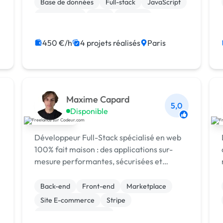
Base de données
Full-stack
JavaScript
Marketplace
SaaS
Chatbot
Front-end
Node.js
450 €/h
4 projets réalisés
Paris
Maxime Capard
5,0
Disponible
Développeur Full-Stack spécialisé en web
100% fait maison : des applications sur-
mesure performantes, sécurisées et
évolutives grâce à un code maîtrisé de A à
Z.
Back-end
Front-end
Marketplace
Site E-commerce
Stripe
Système de paiement