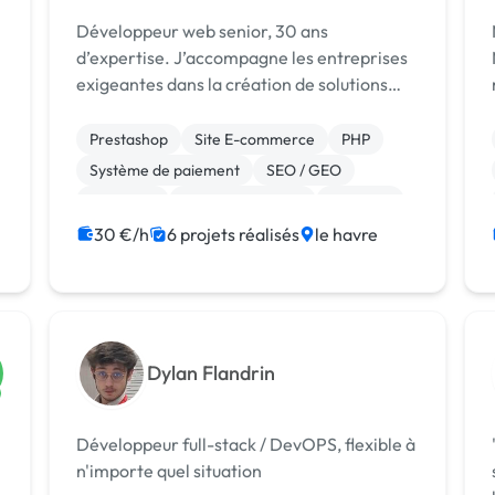
Développeur web senior, 30 ans
d’expertise. J’accompagne les entreprises
exigeantes dans la création de solutions
web performantes, durables et orientées
W
résultats.
Prestashop
Site E-commerce
PHP
Système de paiement
SEO / GEO
Full-stack
Gestion de projet
Symfony
WooCommerce
Création de site internet
30 €/h
6 projets réalisés
le havre
Dylan Flandrin
Développeur full-stack / DevOPS, flexible à
n'importe quel situation