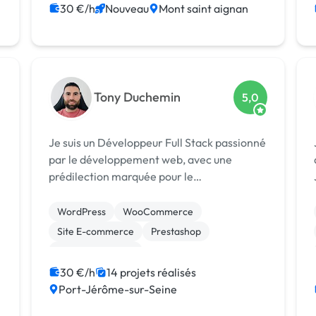
Admin système, sécurité
30 €/h
Nouveau
Mont saint aignan
Création de site internet
Gestion site web
Migration ou refonte de site
Tony Duchemin
5,0
Je suis un Développeur Full Stack passionné
par le développement web, avec une
prédilection marquée pour le
développement Frontend utilisant ReactJS.
Mon expertise en Backend, notamment
WordPress
WooCommerce
avec PHP et le framework Laravel,
Site E-commerce
Prestashop
complète mon profil, me per...
CSS, HTML, XML
Création de site internet
30 €/h
14 projets réalisés
Port-Jérôme-sur-Seine
Développement spécifique
SEO / GEO
Back-end
Front-end