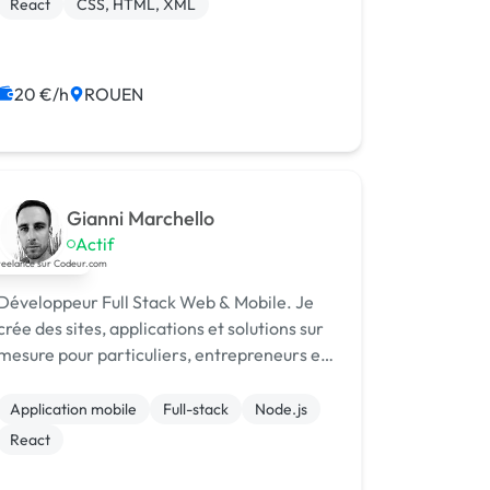
React
CSS, HTML, XML
20 €/h
ROUEN
Gianni Marchello
Actif
Développeur Full Stack Web & Mobile. Je
crée des sites, applications et solutions sur
mesure pour particuliers, entrepreneurs et
entreprises. Réactif, fiable et orienté
résultats.
Application mobile
Full-stack
Node.js
React