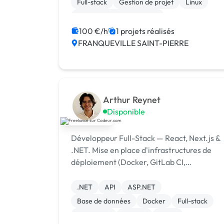
Full-stack
Gestion de projet
Linux
Test, recette, qualification
100 €/h
1 projets réalisés
FRANQUEVILLE SAINT-PIERRE
Arthur Reynet
Disponible
Développeur Full-Stack — React, Next.js &
.NET. Mise en place d'infrastructures de
déploiement (Docker, GitLab CI,
Portainer). Expérience de production.
100% remote depuis Rouen.
.NET
API
ASP.NET
Base de données
Docker
Full-stack
JavaScript
Node.js
React