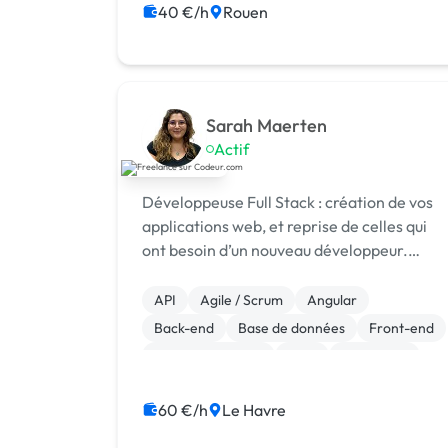
CSS, HTML, XML
40 €/h
Rouen
Sarah Maerten
Actif
Développeuse Full Stack : création de vos
applications web, et reprise de celles qui
ont besoin d’un nouveau développeur.
Symfony, React, Next.js, Angular, Java,
Magento, Devis gratuit sous 24 h.
API
Agile / Scrum
Angular
Back-end
Base de données
Front-end
Gestion de projet
Java
JavaScript
Linux
60 €/h
Le Havre