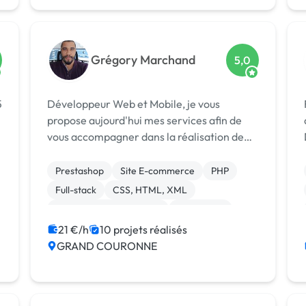
Grégory Marchand
5,0
5
Développeur Web et Mobile, je vous
propose aujourd'hui mes services afin de
vous accompagner dans la réalisation de
votre projet. Disponible et réactif, je répond
à chacune de vos questions en moins d'une
Prestashop
Site E-commerce
PHP
heure.
Full-stack
CSS, HTML, XML
Création de site internet
WordPress
Mise en page
21 €/h
10 projets réalisés
GRAND COURONNE