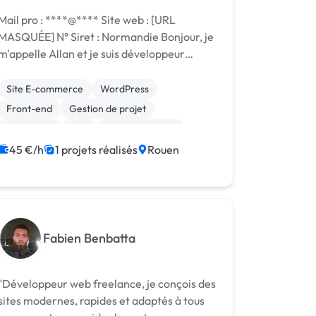
Mail pro : ****@**** Site web : [URL
MASQUÉE] N° Siret : Normandie Bonjour, je
m'appelle Allan et je suis développeur
ordPress. J'accorde de l'importance à
l'éco-conception web, par le
Site E-commerce
WordPress
développement d'un thème adapté, avec le
Front-end
Gestion de projet
minimum d...
JavaScript
PHP
WooCommerce
Admin système, sécurité
45 €/h
1 projets réalisés
Rouen
CSS, HTML, XML
Création de site internet
Fabien Benbatta
"Développeur web freelance, je conçois des
sites modernes, rapides et adaptés à tous