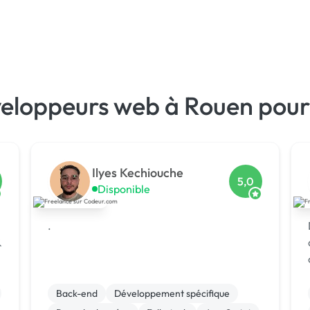
veloppeurs web à Rouen pour
Ilyes Kechiouche
5,0
Disponible
.
&
Back-end
Développement spécifique