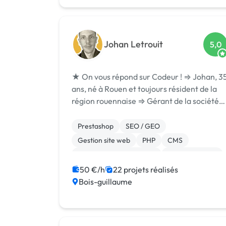
Johan Letrouit
5,0
★ On vous répond sur Codeur ! ⇒ Johan, 3
ans, né à Rouen et toujours résident de la
région rouennaise ⇒ Gérant de la société
Digiactif ⇒ Travailleur du web depuis 2006
(Infogreffe : [URL MASQUÉE]) ⇒ À l'origine
Prestashop
SEO / GEO
de la croissance de Digiactif f...
Gestion site web
PHP
CMS
Création de site internet
Site clé en main
WordPress
50 €/h
22 projets réalisés
Bois-guillaume