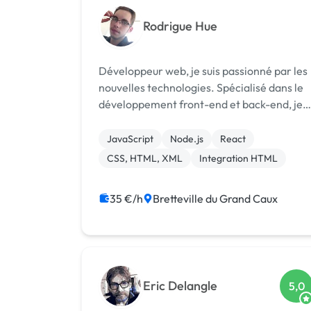
Rodrigue Hue
Développeur web, je suis passionné par les
nouvelles technologies. Spécialisé dans le
développement front-end et back-end, je
me caractérise par ma polyvalence. Durant
mon parcours, j’ai appris à maîtriser
JavaScript
Node.js
React
différents langages que j’utilise à bo...
CSS, HTML, XML
Integration HTML
35 €/h
Bretteville du Grand Caux
Eric Delangle
5,0