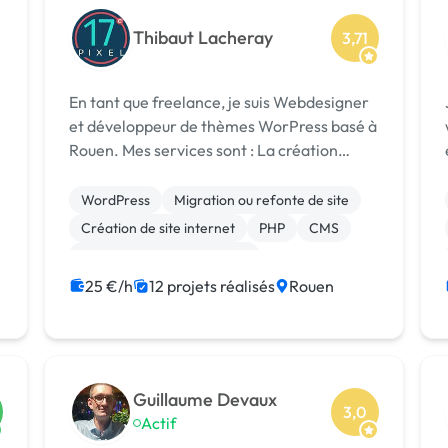
Thibaut Lacheray
3,71
En tant que freelance, je suis Webdesigner
et développeur de thèmes WorPress basé à
Rouen. Mes services sont : La création
graphique et le webdesign - J'ai la charge
de concevoir et de réaliser le graphisme de
WordPress
Migration ou refonte de site
votre interface web. Le dévelo...
Création de site internet
PHP
CMS
Développement spécifique
Référencement, liens
SEO / GEO
25 €/h
12 projets réalisés
Rouen
JavaScript
Paypal
Guillaume Devaux
3,0
Actif