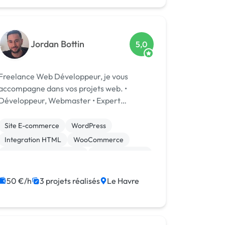
Jordan Bottin
5,0
Freelance Web Développeur, je vous
accompagne dans vos projets web. •
Développeur, Webmaster • Expert
Wordpress et Woocommerce •
Développements Wordpress (Thèmes,
Site E-commerce
WordPress
Multilangues, Responsive ...) • Créateur de
Integration HTML
WooCommerce
sites Internet (Woocommerce, Re...
Création de site internet
Gestion site web
Migration ou refonte de site
50 €/h
3 projets réalisés
Le Havre
Site clé en main