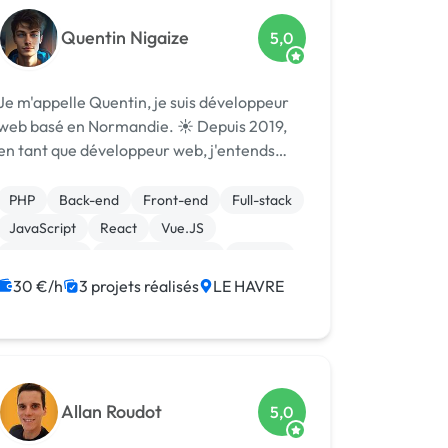
Quentin Nigaize
5,0
Je m'appelle Quentin, je suis développeur
web basé en Normandie. ☀️ Depuis 2019,
en tant que développeur web, j'entends
souvent mes futurs clients dire : "J'ai testé
plusieurs outils en ligne, mais aucun ne
PHP
Back-end
Front-end
Full-stack
correspond vraiment à mes besoins." ...
JavaScript
React
Vue.JS
Prestashop
CSS, HTML, XML
Joomla
30 €/h
3 projets réalisés
LE HAVRE
Allan Roudot
5,0