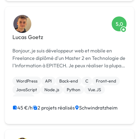
5,0
Lucas Goetz
Bonjour, je suis développeur web et mobile en
Freelance diplômé d'un Master 2 en Technologie de
l'Information à EPITECH. Je peux réaliser la plupart
de vos demandes, création de Sites Web,
d'Applications Mobile ou Web, refonte total ou
WordPress
API
Back-end
C
Front-end
partiel,...
JavaScript
Node.js
Python
Vue.JS
Shopify
45 €/h
2 projets réalisés
Schwindratzheim