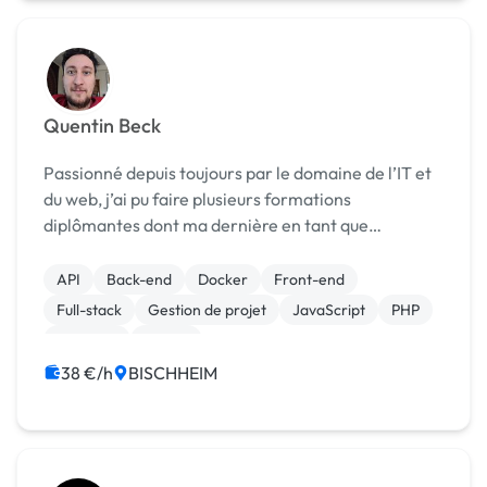
Quentin Beck
Passionné depuis toujours par le domaine de l’IT et
du web, j’ai pu faire plusieurs formations
diplômantes dont ma dernière en tant que
développeur FullStack orienté Symfony. La
multitude de clients avec lesquelles j’ai déjà pu
API
Back-end
Docker
Front-end
travailler m’ont...
Full-stack
Gestion de projet
JavaScript
PHP
Symfony
jQuery
38 €/h
BISCHHEIM