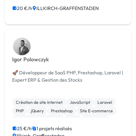
20 €/h
ILLKIRCH-GRAFFENSTADEN
Igor Polowczyk
🚀 Développeur de SaaS PHP, Prestashop, Laravel |
Expert ERP & Gestion des Stocks
Création de site internet
JavaScript
Laravel
PHP
jQuery
Prestashop
Site E-commerce
Modules et composants
SaaS
WordPress
25 €/h
1 projets réalisés
Illkirch-Graffenstaden