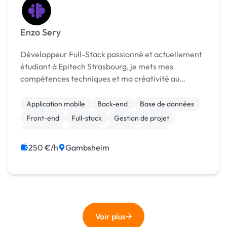
Enzo Sery
Développeur Full-Stack passionné et actuellement
étudiant à Epitech Strasbourg, je mets mes
compétences techniques et ma créativité au
service de projets web modernes et performants.
Spécialisé en React, Node.js et Three.js, je suis
Application mobile
Back-end
Base de données
constamment en...
Front-end
Full-stack
Gestion de projet
JavaScript
Node.js
Python
React
250 €/h
Gambsheim
Voir plus