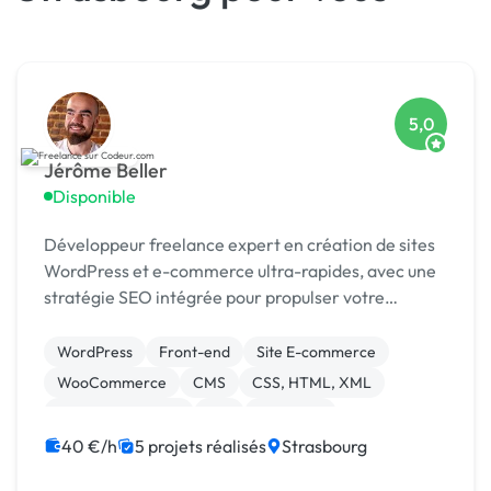
5,0
Jérôme Beller
Disponible
Développeur freelance expert en création de sites
WordPress et e-commerce ultra-rapides, avec une
stratégie SEO intégrée pour propulser votre
visibilité.
WordPress
Front-end
Site E-commerce
WooCommerce
CMS
CSS, HTML, XML
Integration HTML
API
Back-end
Base de données
40 €/h
5 projets réalisés
Strasbourg