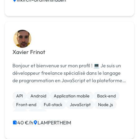
Xavier Frinot
Bonjour et bienvenue sur mon profil ! 💻 Je suis un
développeur freelance spécialisé dans le langage
de programmation en JavaScript et la plateforme
Firebase de Google. Avec plus de 3 années
d'expérience dans le développement web, je suis
API
Android
Application mobile
Back-end
passio...
Front-end
Full-stack
JavaScript
Node.js
PHP
React
40 €/h
LAMPERTHEIM