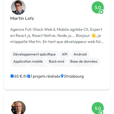
5,0
Martin Lotz
Agence Full-Stack Web & Mobile agréée CII, Expert
en React.js, React Native, Node.js... Bonjour 👋, je
m'appelle Martin. En tant que développeur web full-
stack passionné, je combine créativité et expertise
technique pour créer des applications w...
Développement spécifique
API
Android
Application mobile
Back-end
Base de données
Docker
Front-end
Full-stack
JavaScript
65 €/h
1 projets réalisés
Strasbourg
5,0