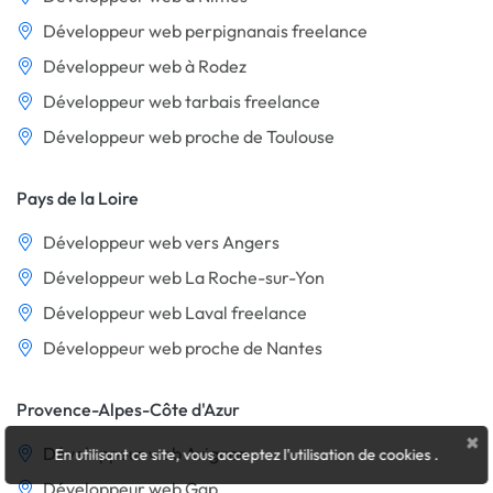
Développeur web perpignanais freelance
Développeur web à Rodez
Développeur web tarbais freelance
Développeur web proche de Toulouse
Pays de la Loire
Développeur web vers Angers
Développeur web La Roche-sur-Yon
Développeur web Laval freelance
Développeur web proche de Nantes
Provence-Alpes-Côte d'Azur
×
Développeur web Avignon
En utilisant ce site, vous acceptez l'utilisation de cookies
.
Développeur web Gap