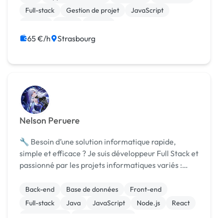
Full-stack
Gestion de projet
JavaScript
Python
React
Vue.JS
65 €/h
Strasbourg
Nelson Peruere
🔧 Besoin d’une solution informatique rapide,
simple et efficace ? Je suis développeur Full Stack et
passionné par les projets informatiques variés :
développement web, scripts personnalisés, bot
Discord, logiciel bureautique, automatisations,
Back-end
Base de données
Front-end
mai...
Full-stack
Java
JavaScript
Node.js
React
Ruby on Rails
CSS, HTML, XML