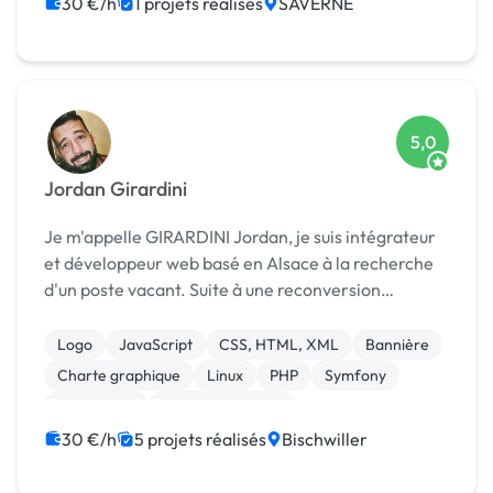
Laravel
30 €/h
1 projets réalisés
SAVERNE
5,0
Jordan Girardini
Je m'appelle GIRARDINI Jordan, je suis intégrateur
et développeur web basé en Alsace à la recherche
d'un poste vacant. Suite à une reconversion
professionnelle, j'ai décidé de me lancer dans le
milieu qui me passionne, le web. Curieux, créatif ...
Logo
JavaScript
CSS, HTML, XML
Bannière
Charte graphique
Linux
PHP
Symfony
Prestashop
Site E-commerce
30 €/h
5 projets réalisés
Bischwiller