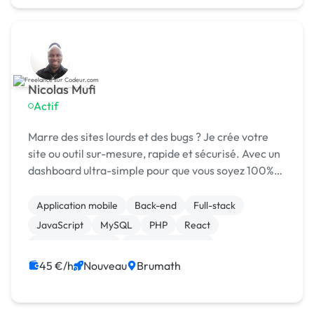
Nicolas Mufi
Actif
Marre des sites lourds et des bugs ? Je crée votre
site ou outil sur-mesure, rapide et sécurisé. Avec un
dashboard ultra-simple pour que vous soyez 100%
autonome. 8 ans d'XP.
Application mobile
Back-end
Full-stack
JavaScript
MySQL
PHP
React
Site E-commerce
CSS, HTML, XML
Création de site internet
45 €/h
Nouveau
Brumath