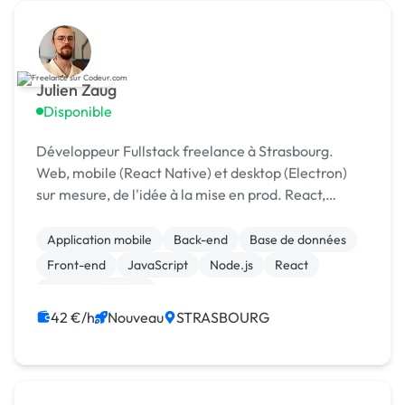
Julien Zaug
Disponible
Développeur Fullstack freelance à Strasbourg.
Web, mobile (React Native) et desktop (Electron)
sur mesure, de l'idée à la mise en prod. React,
Node.js, MySQL. Rigoureux et réactif !
Application mobile
Back-end
Base de données
Front-end
JavaScript
Node.js
React
Site E-commerce
42 €/h
Nouveau
STRASBOURG