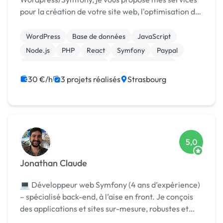
pour la création de votre site web, l'optimisation de
votre site existant, la refonte de votre site, la
création de votre thème ou de plugins personnalisés
WordPress
Base de données
JavaScript
et en...
Node.js
PHP
React
Symfony
Paypal
Création de site internet
Integration HTML
30 €/h
3 projets réalisés
Strasbourg
5,0
Jonathan Claude
💻 Développeur web Symfony (4 ans d’expérience)
– spécialisé back-end, à l’aise en front. Je conçois
des applications et sites sur-mesure, robustes et
évolutifs.