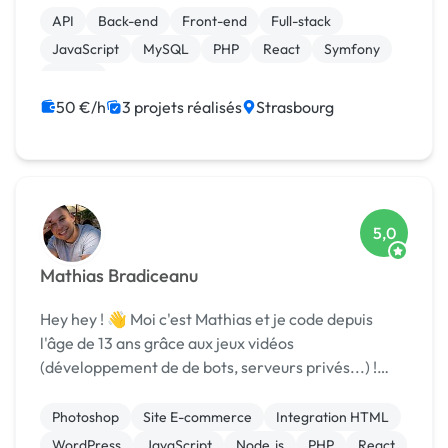
API
Back-end
Front-end
Full-stack
JavaScript
MySQL
PHP
React
Symfony
Vue.JS
50 €/h
3 projets réalisés
Strasbourg
5,0
Mathias Bradiceanu
Hey hey ! 👋 Moi c'est Mathias et je code depuis
l'âge de 13 ans grâce aux jeux vidéos
(développement de de bots, serveurs privés...) !
Suite à cela, j'ai décidé de m'engager 3 années dans
l'armée dans la guerre électronique, une branche du
Photoshop
Site E-commerce
Integration HTML
renseig...
WordPress
JavaScript
Node.js
PHP
React