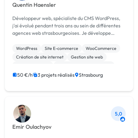
Quentin Haensler
Développeur web, spécialiste du CMS WordPress,
j'ai évolué pendant trois ans au sein de différentes
agences web strasbourgeoises. Je développe
aujourd'hui mon activité de freelance à plein temps.
Mes compétences sur le socle WordPress : - Déve...
WordPress
Site E-commerce
WooCommerce
Création de site internet
Gestion site web
Gestion de projet
Migration ou refonte de site
Emailing
Maintenance
50 €/h
3 projets réalisés
Strasbourg
5,0
Emir Oulachyov