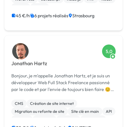
Vue.JS
jQuery
45 €/h
6 projets réalisés
Strasbourg
5,0
Jonathan Hartz
Bonjour, je m'appelle Jonathan Hartz, et je suis un
développeur Web Full Stack Freelance passionné
par le code et par l'envie de toujours bien faire 😊
Passionné par mon métier depuis plus de 13 ans, je
suis capable de vous satisfaire dans les d...
CMS
Création de site internet
Migration ou refonte de site
Site clé en main
API
Android
Back-end
Full-stack
JavaScript