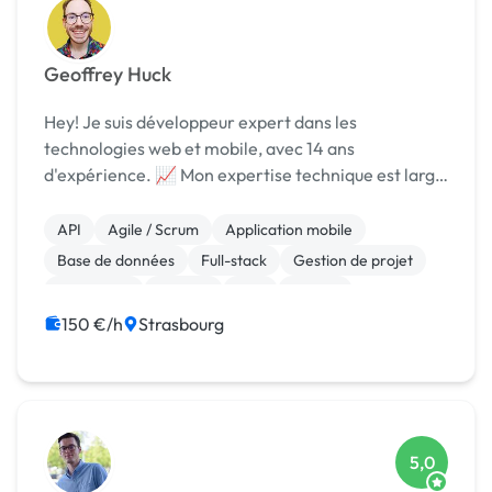
Geoffrey Huck
Hey! Je suis développeur expert dans les
technologies web et mobile, avec 14 ans
d'expérience. 📈 Mon expertise technique est large
et me permet de vous proposer une solution
adaptée à long terme. Je ne suis pas la pour vous
API
Agile / Scrum
Application mobile
vendre la dernièr...
Base de données
Full-stack
Gestion de projet
JavaScript
Node.js
PHP
Python
150 €/h
Strasbourg
5,0