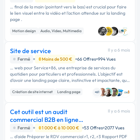
… final de la main (pointant vers le bas) est crucial pour faire
le lien visuel entre la vidéo et l'action attendue sur la landing
page .
Motion design
Audio, Video, Multimedia
Publicité
Site de service
Il y a 6 mois
Fermé
Moins de 500 €
66 Offres
994 Vues
… web pour Service+86, une entreprise de services du
quotidien pour particuliers et professionnels. L’objectif est
d’avoir une landing page claire, instinctive et impactante, qui
présente les services, les formules, les tarifs et incite à …
Création de site internet
Landing page
+61
Web design
Cet outil est un audit
Il y a 6 mois
commercial B2B en ligne
permettant d'évaluer
Fermé
1 000 € à 10 000 €
53 Offres
2077 Vues
… d'aide Préparer le RDV commercial r1, r2, r3 Rapport PDF