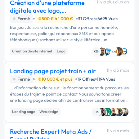
Création d'une plateforme
Il y a plus d'un an
digitale avec logo,
référencement en ligne.
Fermé
500 € à 1 000 €
31 Offres
6695 Vues
Bonjour, Je suis à la recherche d'une personne honnête,
respectueuse, polie (qui répond aux SMS et aux appels
téléphoniques) sachant utiliser le style littéraire, un
expert...du développement web, et ayant déjà réalisé des
Création de site internet
Logo
sites de luxe et aya...
+26
Landing page
Landing page projet train + air
Il y a 5 mois
Fermé
10 000 € et plus
19 Offres
1194 Vues
… d’information claire sur : le fonctionnement du parcours les
étapes du trajet le point de contact Nous souhaitons créer
une landing page dédiée afin de centraliser ces informations.
🎯 2️⃣ OBJECTIFS DU PROJET Simplifier la compréhension
Landing page
Web design
de …
+14
Experience utilisateur
Recherche Expert Meta Ads /
Il y a 6 mois