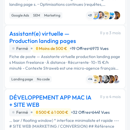
landing page s. • Optimisations continues (requêtes,
enchères, annonces, extensions, audiences). • Plan de tests
Google Ads
SEM
Marketing
A/B …
+21
Assistant(e) virtuelle —
Il y a 3 mois
Production landing pages
Fermé
Moins de 500 €
19 Offres
6973 Vues
Fiche de poste — Assistante virtuelle production landing page
s Mission freelance · À distance · Récurrente · 10–15 €/h
minuté - Contexte Straweb est une micro-agence française
qui produit des landing pages Next.js haute performance
Landing page
No code
pour des …
+14
DÉVELOPPEMENT APP MAC IA
Il y a 4 mois
+ SITE WEB
Fermé
500 € à 1 000 €
32 Offres
6441 Vues
… bar / floating window) * interface minimaliste et rapide ---
# SITE WEB (MARKETING / CONVERSION) ## Référence