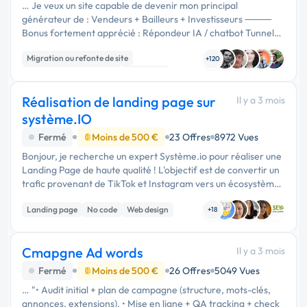
… Je veux un site capable de devenir mon principal
générateur de : Vendeurs + Bailleurs + Investisseurs ⸻
Bonus fortement apprécié : Répondeur IA / chatbot Tunnel
Google Ads Retargeting Landing page s locales Pages “biens
Migration ou refonte de site
vendus” pour preuve …
+120
Création de site internet
WordPress
Réalisation de landing page sur
Il y a 3 mois
système.IO
Fermé
Moins de 500 €
23 Offres
8972 Vues
Bonjour, je recherche un expert Système.io pour réaliser une
Landing Page de haute qualité ! L'objectif est de convertir un
trafic provenant de TikTok et Instagram vers un écosystème
de formation et d'accompagnement. Livrables attendus : - …
Landing page
No code
Web design
+18
Cmapgne Ad words
Il y a 3 mois
Fermé
Moins de 500 €
26 Offres
5049 Vues
… "• Audit initial + plan de campagne (structure, mots-clés,
annonces, extensions). • Mise en ligne + QA tracking + check