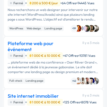
Fermé
200 à 500 €/jour
64 Offres
14445 Vues
Nous recherchons un web designer pour intervenir sur notre
site internet (WordPress/Avada) ainsi que plusieurs landing
page s sous WordPress. L’objectif est d’améliorer le rendu
visuel, rendre les pages plus attractives, plus modernes et plus
WordPress
Web design
Landing page
…
+59
Plateforme web pour
Il y a 3 mois
événement
Fermé
1 000 € à 10 000 €
47 Offres
10781 Vues
… plateforme web de ma conférence « Oser Rêver Grand »,
un événement dédié à la jeunesse gabonaise. Le site doit
comporter une landing page au design premium et moderne,
avec des animations fluides et une mise en page soignée
Full-stack
Landing page
(grilles Bento, …
+42
Création de site internet
Site internet immobilier
Il y a 3 mois
Fermé
1 000 € à 10 000 €
125 Offres
8078 Vues