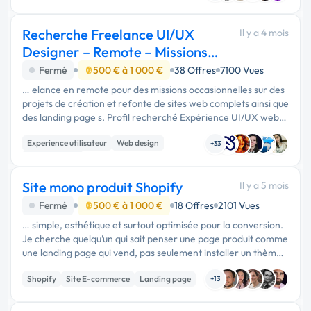
Experience utilisateur
Recherche Freelance UI/UX
Il y a 4 mois
Designer – Remote – Missions
ponctuelles
Fermé
500 € à 1 000 €
38 Offres
7100 Vues
… elance en remote pour des missions occasionnelles sur des
projets de création et refonte de sites web complets ainsi que
des landing page s. Profil recherché Expérience UI/UX web
(sites complets + landing pages) Figma obligatoire UX
Experience utilisateur
Web design
orientée …
+33
Landing page
Site mono produit Shopify
Il y a 5 mois
Fermé
500 € à 1 000 €
18 Offres
2101 Vues
… simple, esthétique et surtout optimisée pour la conversion.
Je cherche quelqu’un qui sait penser une page produit comme
une landing page qui vend, pas seulement installer un thème.
🛠 Mission Création d’une boutique Shopify clé en main
Shopify
Site E-commerce
Landing page
incluant …
+13