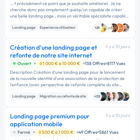
… t précisément ce point que je souhaite améliorer. Je ne
cherche donc pas simplement quelqu'un capable de créer
une belle landing page , mais un véritable spécialiste capable
d'analyser tout le parcours utilisateur et d'augmenter le …
Landing page
Experience utilisateur
+28
Marketing
Création d'une landing page et
Il y a 10 jours
refonte de notre site internet
Ouvert
1 000 € à 10 000 €
138 Offres
8117 Vues
Description Création d'une landing page pour le lancement
de la nouvelle identité d'une association de la protection de
l'enfance (avec perspective de refonte complète du site
internet) Nous recherchons un(e) freelance expérimenté(e)
Landing page
Migration ou refonte de site
…
+133
Web design
Landing page premium pour
Il y a 10 jours
application mobile
Fermé
500 € à 1 000 €
49 Offres
5861 Vues