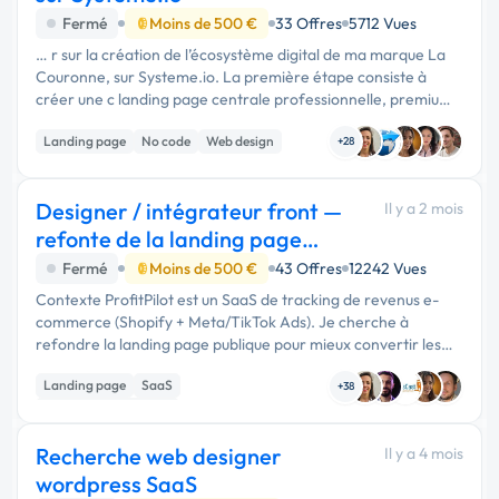
Fermé
Moins de 500 €
33 Offres
5712 Vues
… r sur la création de l’écosystème digital de ma marque La
Couronne, sur Systeme.io. La première étape consiste à
créer une c landing page centrale professionnelle, premium
et orientée conversion, qui présente l’univers de marque et
Landing page
No code
Web design
l’offre …
+28
Designer / intégrateur front —
Il y a 2 mois
refonte de la landing page
SaaS
Fermé
Moins de 500 €
43 Offres
12242 Vues
Contexte ProfitPilot est un SaaS de tracking de revenus e-
commerce (Shopify + Meta/TikTok Ads). Je cherche à
refondre la landing page publique pour mieux convertir les
visiteurs en inscriptions / essais. Objectif Une landing claire,
Landing page
SaaS
rapide et …
+38
Experience utilisateur
Recherche web designer
Il y a 4 mois
wordpress SaaS