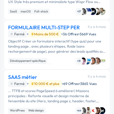
UX Style très premium et minimaliste type Wispr Flow ou
Notion ### Landing page * Hero impactant * Démo produit *
SaaS
macOS
Full-stack
Features principales …
+27
FORMULAIRE MULTI-STEP PER
Il y a 4 mois
Fermé
Moins de 500 €
36 Offres
3669 Vues
Objectif Créer un formulaire interactif (type quiz) pour une
landing page , avec plusieurs étapes, fluide (sans
rechargement de page), pour générer des leads qualifiés sur
une offre de Plan Épargne Retraite (PER). Contexte Je fais de
Développement spécifique
la génération …
+31
CSS, HTML, XML
JavaScript
SAAS métier
Il y a 4 mois
Fermé
10 000 € et plus
69 Offres
3865 Vues
… TTFB et scores PageSpeed à améliorer) Missions
principales : Refonte visuelle et design moderne de
l’ensemble du site (Hero, landing page s, header, footer,
menus, typographie, couleurs…) Optimisation UX/UI
WordPress
Web design
complète et fluidification des …
+64