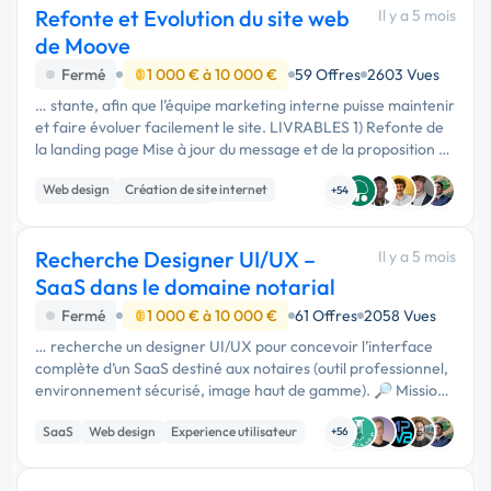
Refonte et Evolution du site web
Il y a 5 mois
de Moove
Fermé
1 000 € à 10 000 €
59 Offres
2603 Vues
… stante, afin que l’équipe marketing interne puisse maintenir
et faire évoluer facilement le site. LIVRABLES 1) Refonte de
la landing page Mise à jour du message et de la proposition de
valeur Présentation du produit Mise en avant des éléments …
Web design
Création de site internet
+54
Migration ou refonte de site
Recherche Designer UI/UX –
Il y a 5 mois
SaaS dans le domaine notarial
Fermé
1 000 € à 10 000 €
61 Offres
2058 Vues
… recherche un designer UI/UX pour concevoir l’interface
complète d’un SaaS destiné aux notaires (outil professionnel,
environnement sécurisé, image haut de gamme). 🔎 Mission
Conception complète sous Figma comprenant : ✅ Landing
SaaS
Web design
Experience utilisateur
page …
+56