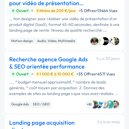
pour vidéo de présentation
produit digital
Ouvert
Moins de 200 €/jour
5 Offres
13464 Vues
… tion designer pour réaliser une vidéo de présentation d'un
produit digital (SaaS), format 45-60 secondes, destinée à une
landing page de vente. Niveau de qualité recherché :
illustrations vectorielles sur-mesure, animations fluides, voix
Motion design
Audio, Video, Multimedia
…
Publicité
Recherche agence Google Ads
Il y a 30 jours
& SEO orientée performance
Ouvert
1 000 € à 10 000 €
35 Offres
4571 Vues
… , * budget mensuel approximatif, * nombre de leads
générés, * coût moyen par acquisition. 2. Donnez des
exemples de sites ou landing page s que vous avez réalisés. 3.
Expliquez votre méthode pour lancer une campagne Google
Google Ads
SEO / GEO
Ads sur Paris avec un …
+30
Création de site internet
Landing page acquisition
Il y a un mois