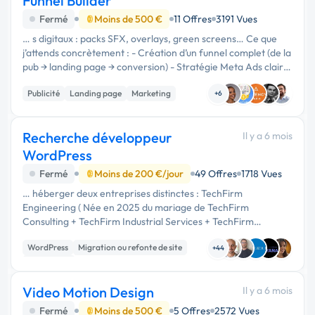
Funnel Builder
Fermé
Moins de 500 €
11 Offres
3191 Vues
… s digitaux : packs SFX, overlays, green screens… Ce que
j’attends concrètement : - Création d’un funnel complet (de la
pub → landing page → conversion) - Stratégie Meta Ads claire
(ciblage, angle, créas, testing) - Rédaction et structuration …
Publicité
Landing page
Marketing
+6
Recherche développeur
Il y a 6 mois
WordPress
Fermé
Moins de 200 €/jour
49 Offres
1718 Vues
… héberger deux entreprises distinctes : TechFirm
Engineering ( Née en 2025 du mariage de TechFirm
Consulting + TechFirm Industrial Services + TechFirm
International) et TechFirm Information Système (IT).
WordPress
Migration ou refonte de site
Navigation & Landing Page : …
+44
Web design
Video Motion Design
Il y a 6 mois
Fermé
Moins de 500 €
5 Offres
2572 Vues