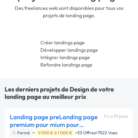
Des freelances web sont disponibles pour tous vos
projets de landing page.
Créer landings page
Développer landings page
Intégrer landings page
Refondre landings page
Les derniers projets de Design de votre
landing page au meilleur prix
Landing page preLanding page
Il y a 10 jours
premium pour mium pour
application mobile
Fermé
500 € à 1 000 €
33 Offres
7522 Vues