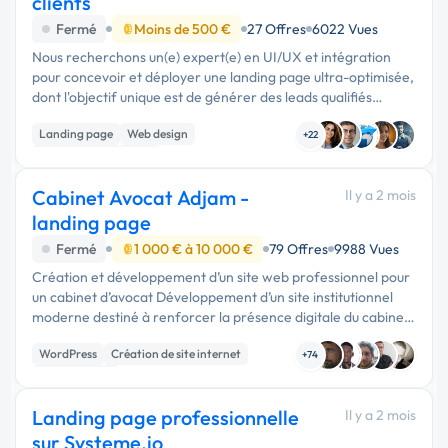
clients
Fermé
Moins de 500 €
27 Offres
6022 Vues
Nous recherchons un(e) expert(e) en UI/UX et intégration
pour concevoir et déployer une landing page ultra-optimisée,
dont l'objectif unique est de générer des leads qualifiés
(porteurs de projets, startups, entreprises) ayant des besoins
Landing page
Web design
en …
+22
Experience utilisateur
Cabinet Avocat Adjam -
Il y a 2 mois
landing page
Fermé
1 000 € à 10 000 €
79 Offres
9988 Vues
Création et développement d’un site web professionnel pour
un cabinet d’avocat Développement d’un site institutionnel
moderne destiné à renforcer la présence digitale du cabinet
et offrir une expérience utilisateur fluide aux visiteurs.
WordPress
Création de site internet
Technolo...
+74
Landing page
Landing page professionnelle
Il y a 2 mois
sur Systeme.io