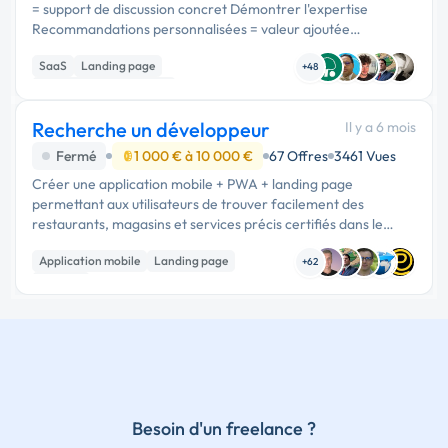
= support de discussion concret Démontrer l'expertise
Recommandations personnalisées = valeur ajoutée
immédiate COMMENT ÇA MARCHE ? Parcours Utilisateur 1.
SaaS
Landing page
LANDING PAGE → …
+48
Création de site internet
Recherche un développeur
Il y a 6 mois
Fermé
1 000 € à 10 000 €
67 Offres
3461 Vues
Créer une application mobile + PWA + landing page
permettant aux utilisateurs de trouver facilement des
restaurants, magasins et services précis certifiés dans le
monde entier. Résumé du projet – Application mobile &
Application mobile
Landing page
Landing Page Objectif …
+62
No code
Besoin d'un freelance ?