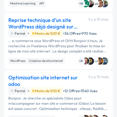
Machine Learning
API
+52
Développement spécifique
Reprise technique d’un site
Il y a 10 mois
WordPress déjà designé sur
Canva
Fermé
Moins de 500 €
36 Offres
970 Vues
… e-commerce sous WordPress et OVH Bonjour à tous, Je
recherche un freelance WordPress pour finaliser la mise en
ligne de mon site internet . Le design complet a été réalisé
par moi meme sur Canva (textes, visuels, SEO, structure et …
WordPress
Création de site internet
+31
Site E-commerce
Optimisation site internet sur
Il y a 10 mois
odoo
Fermé
Moins de 500 €
12 Offres
1540 Vues
Bonjour, Je cherche un spécialiste Odoo pour
m’accompagner sur mon site e-commerce (Odoo) Le besoin
est assez concret : Optimisation technique : vitesse, fluidité,
structure des modules. Corrections : résolution de bugs