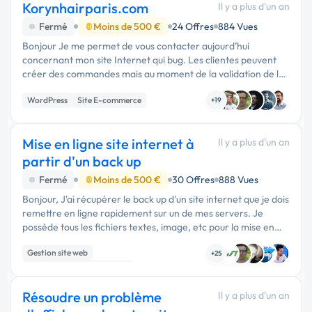
Korynhairparis.com
Il y a plus d'un an
Fermé
Moins de 500 €
24 Offres
884 Vues
Bonjour Je me permet de vous contacter aujourd’hui
concernant mon site Internet qui bug. Les clientes peuvent
créer des commandes mais au moment de la validation de la
commande il y a un passage d’erreur qui apparaît à l’écran
WordPress
Site E-commerce
Disant que la …
+19
Mise en ligne site internet à
Il y a plus d'un an
partir d'un back up
Fermé
Moins de 500 €
30 Offres
888 Vues
Bonjour, J'ai récupérer le back up d'un site internet que je dois
remettre en ligne rapidement sur un de mes servers. Je
possède tous les fichiers textes, image, etc pour la mise en
ligne du site. J'ai besoin d'un …
Gestion site web
+25
Migration ou refonte de site
Admin système, sécurité
Résoudre un problème
Il y a plus d'un an