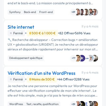
end et le back-end. La mission consiste principalement à
corriger des anomalies d’affichage et améliorer l’expérience
Symfony
Back-end
Front-end
…
+29
Site internet
Il y a 4 mois
Fermé
500 € à 1 000 €
82 Offres
5696 Vues
🔧 Recherche développeur – Correction bugs + amélioration
UX + géolocalisation (URGENT) Je recherche un développeur
sérieux et disponible rapidement pour intervenir sur mon site
de mise en relation clients / artisans. --- 🎯 Objectifs de la
Développement spécifique
missi...
+77
Experience utilisateur
API
Vérification d’un site WordPress
Il y a 4 mois
Fermé
Moins de 500 €
44 Offres
3288 Vues
Je recherche une personne compétente sur WordPress pour
effectuer une vérification complète de mon site internet . Le
site est très simple, mais je n’ai pas le temps de m’en occuper
et je souhaite m’assurer qu’il fonctionne correctement sur
WordPress
Test, recette, qualification
tous …
+39