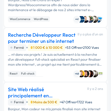
Wordpress/Woocommerce afin de nous aider dans la
maintenance et le débogage de nos 2 sites internet e-
commerce (FR et ES). Dans un premier temps nous avons un
WooCommerce
WordPress
problème de configuration sur notre checkout (captcha …
+41
Gestion site web
Recherche Développeur React
Il y a plus d'un an
pour terminer un site internet
Fermé
1 000 € à 10 000 €
53 Offres
2100 Vues
… nt dans vos projets ! Je suis actuellement à la recherche
d’un développeur full-stack spécialisé en React pour finaliser
mon site internet , un projet qui me tient particulièrement à
cœur. Ce site est une première version et sera présenté par
React
Full-stack
…
+48
Création de site internet
Site Web réalisé
Il y a 2 ans
principalement en
PHP/javascript à finaliser
Fermé
Moins de 500 €
47 Offres
1722 Vues
Bonjour, Mon codeur ne m'a jamais finalisé mon site internet