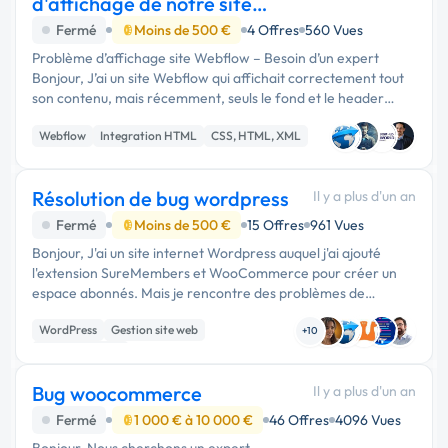
d'affichage de notre site
internet via Webflow
Fermé
Moins de 500 €
4 Offres
560 Vues
Problème d’affichage site Webflow – Besoin d’un expert
Bonjour, J’ai un site Webflow qui affichait correctement tout
son contenu, mais récemment, seuls le fond et le header
apparaissent, tandis que le reste de la page est vide. Je n’ai
Webflow
Integration HTML
CSS, HTML, XML
pas modif...
Résolution de bug wordpress
Il y a plus d'un an
Fermé
Moins de 500 €
15 Offres
961 Vues
Bonjour, J'ai un site internet Wordpress auquel j'ai ajouté
l'extension SureMembers et WooCommerce pour créer un
espace abonnés. Mais je rencontre des problèmes de
configuration : dans l'espace paiement, j'ai un message …
WordPress
Gestion site web
+10
WooCommerce
Bug woocommerce
Il y a plus d'un an
Fermé
1 000 € à 10 000 €
46 Offres
4096 Vues
Bonjour, Nous cherchons un expert