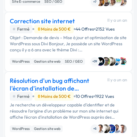
Site E-commerce
SEO / GEO
actuels (affichages, conf...
+7
Développement spécifique
Correction site internet
Il y a un an
Fermé
Moins de 500 €
44 Offres
2152 Vues
Objet : Demande de devis – Mise à jour et optimisation de site
WordPress sous Divi Bonjour, Je possède un site WordPress
conçu il y a 6 ans avec le thème Divi :
www.demeuresdecharme.fr (19 pages) Je recherche
WordPress
Gestion site web
SEO / GEO
aujourd’hui un prestataire de confi...
+39
Résolution d'un bug affichant
Il y a un an
l'écran d'installation de
WordPress
Fermé
Moins de 500 €
10 Offres
1922 Vues
Je recherche un développeur capable d'identifier et de
résoudre l'origine d'un problème sur mon site internet qui
affiche l'écran d'installation de WordPress auprès des
utilisateurs lors des pics de trafic (trop de requêtes). …
WordPress
Gestion site web
+5