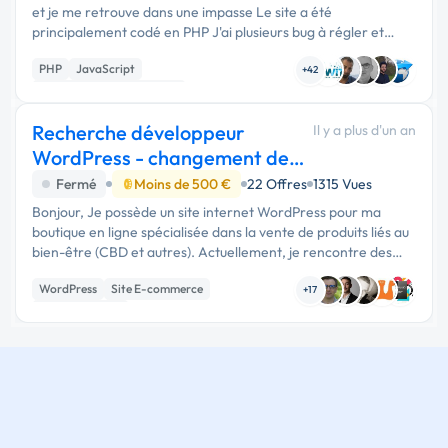
et je me retrouve dans une impasse Le site a été
principalement codé en PHP J'ai plusieurs bug à régler et
quelques finitions à faire. Je recherche vraiment quelqu'un de
PHP
JavaScript
…
+42
Développement spécifique
Recherche développeur
Il y a plus d'un an
WordPress - changement de
thème
Fermé
Moins de 500 €
22 Offres
1315 Vues
Bonjour, Je possède un site internet WordPress pour ma
boutique en ligne spécialisée dans la vente de produits liés au
bien-être (CBD et autres). Actuellement, je rencontre des
anomalies importantes avec mon thème actuel, qui
WordPress
Site E-commerce
provoquent …
+17
WooCommerce