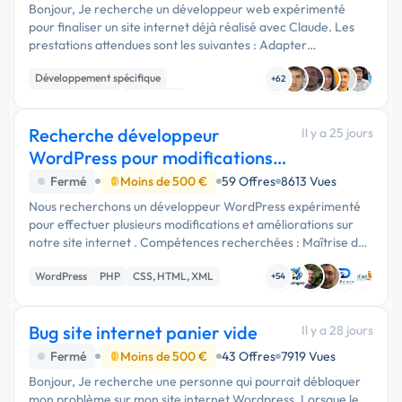
Bonjour, Je recherche un développeur web expérimenté
pour finaliser un site internet déjà réalisé avec Claude. Les
prestations attendues sont les suivantes : Adapter
parfaitement le site à tous les supports (iPhone, Android,
Développement spécifique
tablettes et …
+62
CSS, HTML, XML
Front-end
Recherche développeur
Il y a 25 jours
WordPress pour modifications
de site
Fermé
Moins de 500 €
59 Offres
8613 Vues
Nous recherchons un développeur WordPress expérimenté
pour effectuer plusieurs modifications et améliorations sur
notre site internet . Compétences recherchées : Maîtrise de
WordPress ; Modification de thèmes et extensions ;
WordPress
PHP
CSS, HTML, XML
Développement PHP, …
+54
Bug site internet panier vide
Il y a 28 jours
Fermé
Moins de 500 €
43 Offres
7919 Vues
Bonjour, Je recherche une personne qui pourrait débloquer
mon problème sur mon site internet Wordpress. Lorsque le