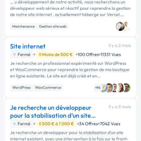
… u développement de notre activité, nous recherchons un
développeur web sérieux et réactif pour reprendre la gestion
de notre site internet , actuellement héberge sur Vercel.
Suite à une collaboration qui ne répond plus à nos attentes,
Maintenance
Gestion site web
nous …
Site internet
Il y a 2 mois
Fermé
Moins de 500 €
100 Offres
11331 Vues
Je recherche un professionnel expérimenté sur WordPress
et WooCommerce pour reprendre la gestion de ma boutique
en ligne existante. Le site est déjà créé et en
fonctionnement. Je ne souhaite pas une refonte complète,
WordPress
WooCommerce
mais une reprise de l'existant...
+95
Site E-commerce
Je recherche un développeur
Il y a 3 mois
pour la stabilisation d’un site
internet
Fermé
500 € à 1 000 €
34 Offres
7042 Vues
Je recherche un développeur pour la stabilisation d’un site
internet existant, avec une intervention à la fois sur le front-