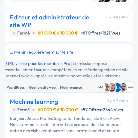
Gestion site web
Editeur et administrateur de
Il y a 6 mois
site WP
Fermé
1 000 € à 10 000 €
81 Offres
1821 Vues
… rvenir régulièrement sur le site
[URL visible pour les membres Pro]
La mission repose
essentiellement sur des compétences en création/gestion de site
internet (voir ci-après les missions ponctuelles et les missions
récurrentes). A titre indicatif : Le précédent …
WordPress
Gestion site web
Maintenance
+76
Machine learning
Il y a 7 mois
Fermé
1 000 € à 10 000 €
57 Offres
2844 Vues
Bonjour, Je suis Mathis Seghetto, fondateur de SkillsView.
Nous sommes un site internet qui propose des données de
data à des clubs amateurs et semi-profesionnel et ceux à
partir de l'IA. Je vous explique ma situation : Aujourd'hui …