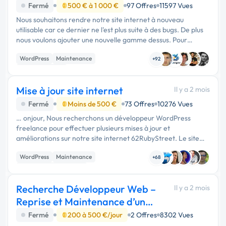
gamme
Fermé
500 € à 1 000 €
97 Offres
11597 Vues
Nous souhaitons rendre notre site internet à nouveau
utilisable car ce dernier ne l'est plus suite à des bugs. De plus
nous voulons ajouter une nouvelle gamme dessus. Pour
résumer le site existe déjà mais il …
WordPress
Maintenance
+92
Gestion site web
Mise à jour site internet
Il y a 2 mois
Fermé
Moins de 500 €
73 Offres
10276 Vues
… onjour, Nous recherchons un développeur WordPress
freelance pour effectuer plusieurs mises à jour et
améliorations sur notre site internet 62RubyStreet. Le site
est déjà en ligne et fonctionne sous WordPress. Il s'agit
WordPress
Maintenance
principalement de …
+68
Admin système, sécurité
Recherche Développeur Web –
Il y a 2 mois
Reprise et Maintenance d’un
Site Internet
Fermé
200 à 500 €/jour
2 Offres
8302 Vues