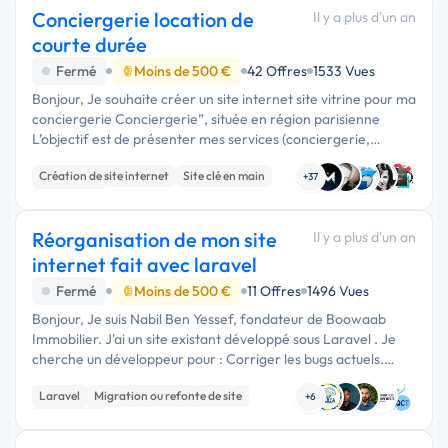
Conciergerie location de
Il y a plus d'un an
courte durée
Fermé
Moins de 500 €
42 Offres
1533 Vues
Bonjour, Je souhaite créer un site internet site vitrine pour ma
conciergerie Conciergerie”, située en région parisienne
L’objectif est de présenter mes services (conciergerie,
ménage, check-in/out, optimisation des annonces…) dans un
Création de site internet
Site clé en main
design …
+37
Web design
Réorganisation de mon site
Il y a plus d'un an
internet fait avec laravel
Fermé
Moins de 500 €
11 Offres
1496 Vues
Bonjour, Je suis Nabil Ben Yessef, fondateur de Boowaab
Immobilier. J'ai un site existant développé sous Laravel . Je
cherche un développeur pour : Corriger les bugs actuels.
Réorganiser les pages pour une navigation plus claire. Créer
Laravel
Migration ou refonte de site
une pag...
+6
Web design