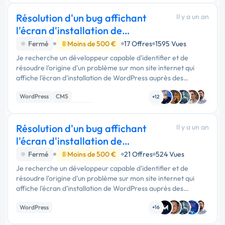
Résolution d'un bug affichant
Il y a un an
l'écran d'installation de
WordPress
Fermé
Moins de 500 €
17 Offres
1595 Vues
Je recherche un développeur capable d'identifier et de
résoudre l'origine d'un problème sur mon site internet qui
affiche l'écran d'installation de WordPress auprès des
utilisateurs lors des pics de trafic (trop de requêtes). …
WordPress
CMS
+12
Développement spécifique
Résolution d'un bug affichant
Il y a un an
l'écran d'installation de
WordPress
Fermé
Moins de 500 €
21 Offres
524 Vues
Je recherche un développeur capable d'identifier et de
résoudre l'origine d'un problème sur mon site internet qui
affiche l'écran d'installation de WordPress auprès des
utilisateurs lors des pics de trafic (trop de requêtes). …
WordPress
+16