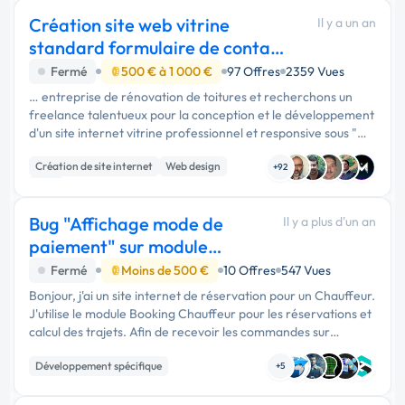
Création site web vitrine
Il y a un an
standard formulaire de contact
4/5 pages
Fermé
500 € à 1 000 €
97 Offres
2359 Vues
… entreprise de rénovation de toitures et recherchons un
freelance talentueux pour la conception et le développement
d'un site internet vitrine professionnel et responsive sous "
WordPress " EXCLUSIVEMENT. Le site aura une …
Création de site internet
Web design
+92
CMS
Bug "Affichage mode de
Il y a plus d'un an
paiement" sur module
Booking Chauffeur
Fermé
Moins de 500 €
10 Offres
547 Vues
Bonjour, j'ai un site internet de réservation pour un Chauffeur.
J'utilise le module Booking Chauffeur pour les réservations et
calcul des trajets. Afin de recevoir les commandes sur
Télégram j'ai du ajouter du code. Cependant …
Développement spécifique
+5