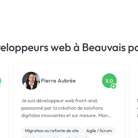
veloppeurs web à Beauvais p
Pierre Aubrée
5,0
Je suis développeur web front-end,
passionné par la création de solutions
digitales innovantes et sur mesure. Mon
expertise dans l’écosystème React.js,
combinée à mes compétences en design et
Migration ou refonte de site
Agile / Scrum
développement back-end, me permet de