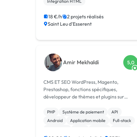
Integration HTML
18 €/h
2 projets réalisés
Saint Leu d'Esserent
Amir Mekhaldi
5,0
CMS ET SEO WordPress, Magento,
Prestashop, fonctions spécifiques,
développeur de thèmes et plugins sur
mesure mais aussi disponible pour des
projets Reactjs pour les web App et react
PHP
Système de paiement
API
native pour les applications mobiles
Android
Application mobile
Full-stack
Android et iOS. Pour ...
JavaScript
Linux
Node.js
Python