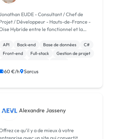
Jonathan EUDE - Consultant / Chef de
Projet / Développeur - Hauts-de-France -
e Hybride entre le fonctionnel et la
echnique : Comprendre les besoins
métiers d’une entreprise et répondre par
API
Back-end
Base de données
C#
des solutions sur mesure, c’est le consultant
Front-end
Full-stack
Gestion de projet
/ ...
JavaScript
Node.js
React
60 €/h
Sarcus
Alexandre Jasseny
Offrez ce qu’il y a de mieux à votre
entreprise avec un site qui convertit.