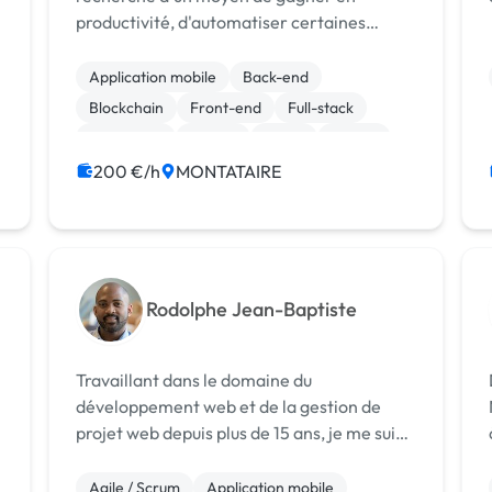
productivité, d'automatiser certaines
tâches ? Je développe des extensions, des
applications web et des solutions
Application mobile
Back-end
parfaitement adaptées à votre situation ! --
Blockchain
Front-end
Full-stack
> Vous allez gagn...
JavaScript
Python
React
Vue.JS
CSS, HTML, XML
200 €/h
MONTATAIRE
Rodolphe Jean-Baptiste
Travaillant dans le domaine du
développement web et de la gestion de
projet web depuis plus de 15 ans, je me suis
s
spécialisé dans les projets Javascript et de
l'architecture MERN (MongoDB, ExpressJS,
Agile / Scrum
Application mobile