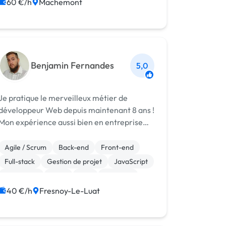
Migration ou refonte de site
Web design
60 €/h
Machemont
WordPress
Benjamin Fernandes
5,0
Je pratique le merveilleux métier de
développeur Web depuis maintenant 8 ans !
Mon expérience aussi bien en entreprise
qu'en tant que dirigeant me permet de
comprendre au mieux les problématiques
Agile / Scrum
Back-end
Front-end
métiers et de trouver une solution à chaque
Full-stack
Gestion de projet
JavaScript
besoin....
Jeux vidéo
Linux
PHP
Symfony
40 €/h
Fresnoy-Le-Luat