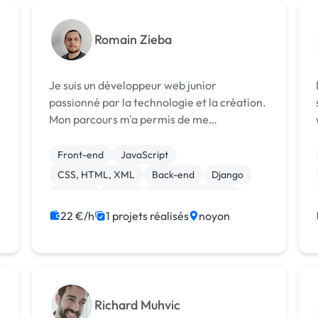
Romain Zieba
Je suis un développeur web junior
B
passionné par la technologie et la création.
Mon parcours m'a permis de me
familiariser avec un éventail de langages
de programmation et de technologies,
Front-end
JavaScript
notamment Python, HTML, CSS, PHP,
CSS, HTML, XML
Back-end
Django
React, WordPress, et Djan...
Laravel
React
Integration HTML
WordPress
22 €/h
1 projets réalisés
noyon
Richard Muhvic