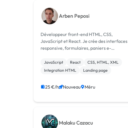
Arben Peposi
Développeur front-end HTML, CSS,
JavaScript et React. Je crée des interfaces
responsive, formulaires, paniers e-
commerce et développe une app mobile
immersive d’apprentissage.
JavaScript
React
CSS, HTML, XML
Integration HTML
Landing page
25 €/h
Nouveau
Méru
Malaku Cazacu