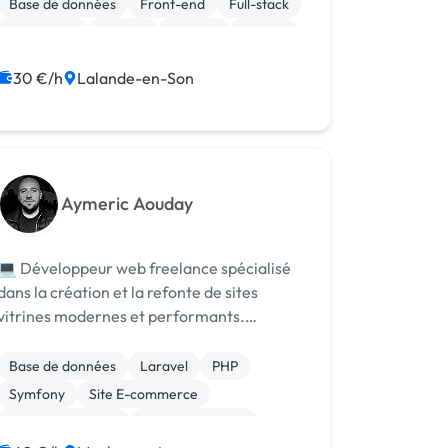
Base de données
Front-end
Full-stack
JavaScript
MySQL
Node.js
Python
30 €/h
Lalande-en-Son
Aymeric Aouday
💻 Développeur web freelance spécialisé
dans la création et la refonte de sites
vitrines modernes et performants.
J’accompagne les indépendants et petites
entreprises
Base de données
Laravel
PHP
Symfony
Site E-commerce
CSS, HTML, XML
Gestion site web