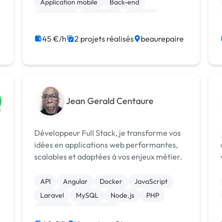
Application mobile
Back-end
concevoir des e...
Front-end
JavaScript
MySQL
React
WooCommerce
45 €/h
2 projets réalisés
beaurepaire
CSS, HTML, XML
Jean Gerald Centaure
Développeur Full Stack, je transforme vos
idées en applications web performantes,
scalables et adaptées à vos enjeux métier.
API
Angular
Docker
JavaScript
Laravel
MySQL
Node.js
PHP
Symfony
Prestashop