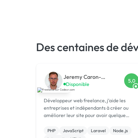
Des centaines de dé
Jeremy Caron-
5,0
Labalette
Disponible
Développeur web freelance, j’aide les
entreprises et indépendants à créer ou
améliorer leur site pour avoir quelque
chose de propre, moderne et efficace.
PHP
JavaScript
Laravel
Node.js