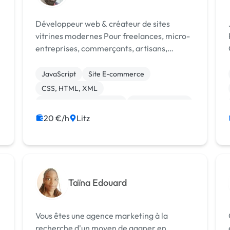
Développeur web & créateur de sites
vitrines modernes Pour freelances, micro-
entreprises, commerçants, artisans,
Ois
indépendants... J’aide mes clients à créer
t
une présence en ligne claire, rapide et
JavaScript
Site E-commerce
professionnelle. ### 🔧 Ce que je propose
CSS, HTML, XML
...
Création de site internet
Gestion site web
Site clé en main
Web design
Webflow
20 €/h
Litz
WordPress
Taïna Edouard
Vous êtes une agence marketing à la
recherche d'un moyen de gagner en