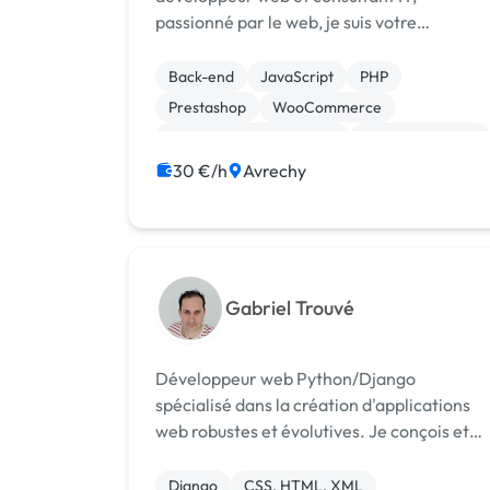
passionné par le web, je suis votre
partenaire idéal pour concrétiser vos
projets digitaux. En tant que développeur
Back-end
JavaScript
PHP
web freelance, je mets à votre disposition
Prestashop
WooCommerce
mes compétences p...
Création de site internet
Gestion site web
WordPress
30 €/h
Avrechy
Gabriel Trouvé
Développeur web Python/Django
spécialisé dans la création d'applications
web robustes et évolutives. Je conçois et
développe des solutions sur mesure pour le
entreprises : sites web dynamiques,
Django
CSS, HTML, XML