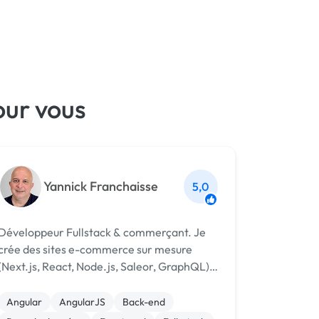
our vous
Yannick Franchaisse
5,0
Développeur Fullstack & commerçant. Je
crée des sites e-commerce sur mesure
(Next.js, React, Node.js, Saleor, GraphQL).
15+ ans de commerce, je comprends vos
besoins avant de coder.
Angular
AngularJS
Back-end