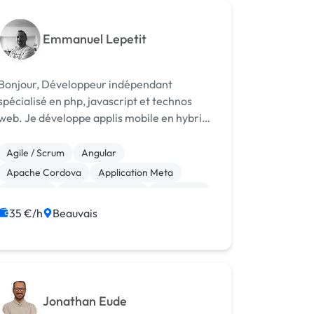
Emmanuel Lepetit
onjour, Développeur indépendant
spécialisé en php, javascript et technos
web. Je développe applis mobile en hybride
via Ionic. Je ne fais pas de grands discours,
on parle de vos projets avant tout.
Agile / Scrum
Angular
Apache Cordova
Application Meta
Back-end
Base de données
Front-end
Full-stack
JavaScript
PHP
35 €/h
Beauvais
Jonathan Eude