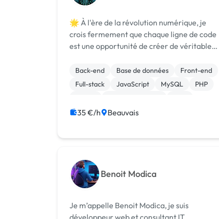
🌟 À l'ère de la révolution numérique, je
crois fermement que chaque ligne de code
est une opportunité de créer de véritables
miracles en ligne, rendant vos projets
exceptionnels et inoubliables. 💡 Ma
Back-end
Base de données
Front-end
passion pour l'innovation alimente
Full-stack
JavaScript
MySQL
PHP
constamme...
jQuery
Site E-commerce
CMS
35 €/h
Beauvais
Benoit Modica
Je m’appelle Benoit Modica, je suis
développeur web et consultant IT,