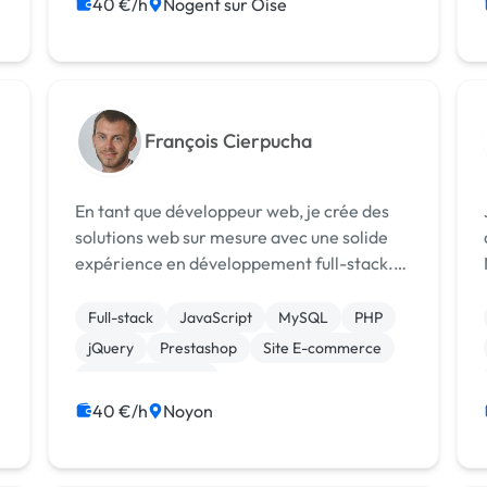
40 €/h
Nogent sur Oise
François Cierpucha
En tant que développeur web, je crée des
solutions web sur mesure avec une solide
expérience en développement full-stack.
Du concept initial à la mise en production,
je maîtrise l'ensemble du processus. Mes
Full-stack
JavaScript
MySQL
PHP
compétences couvrent le développement...
jQuery
Prestashop
Site E-commerce
CSS, HTML, XML
Création de site internet
Gestion site web
40 €/h
Noyon