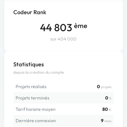
Codeur Rank
44 803
ème
sur 404 000
Statistiques
depuis la création du compte
Projets réalisés
0
projets
Projets terminés
0
%
Tarif horaire moyen
80
€
Dernière connexion
9
mois