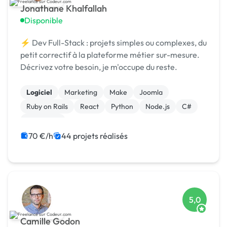
Jonathane Khalfallah
Disponible
⚡ Dev Full-Stack : projets simples ou complexes, du
petit correctif à la plateforme métier sur-mesure.
Décrivez votre besoin, je m'occupe du reste.
Logiciel
Marketing
Make
Joomla
Ruby on Rails
React
Python
Node.js
C#
AngularJS
70 €/h
44 projets réalisés
5,0
Camille Godon