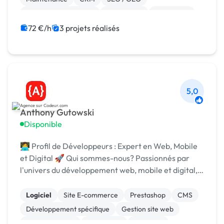
Référencement, liens
Google Ads
WordPress
Wix
72 €/h
3 projets réalisés
5,0
Anthony Gutowski
Disponible
👩‍💻 Profil de Développeurs : Expert en Web, Mobile
et Digital 🚀 Qui sommes-nous? Passionnés par
l'univers du développement web, mobile et digital,
nous nous efforçons de transformer les idées en
solutions concrètes. Notre objectif est de créer...
Logiciel
Site E-commerce
Prestashop
CMS
Développement spécifique
Gestion site web
Site clé en main
WordPress
ChatGPT