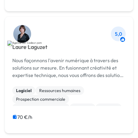
5,0
Laure Laguzet
Nous façonnons l'avenir numérique à travers des
solutions sur mesure. En fusionnant créativité et
expertise technique, nous vous offrons des solutions
prêtes à l'usage qui dépassent vos attentes.
Rejoignez-nous pour une expérience unique a...
Logiciel
Ressources humaines
Prospection commerciale
Test, recette, qualification
Progiciels
Migration
Maintenance
ETL
ERP
CRM
70 €/h