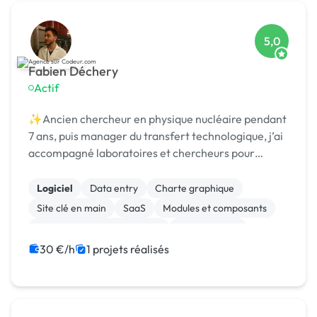
5,0
Fabien Déchery
Actif
✨Ancien chercheur en physique nucléaire pendant
7 ans, puis manager du transfert technologique, j’ai
accompagné laboratoires et chercheurs pour
détecter et protéger des nouvelles technologies,
puis st
Logiciel
Data entry
Charte graphique
Site clé en main
SaaS
Modules et composants
Migration ou refonte de site
Landing page
Integration HTML
Installation de Script
30 €/h
1 projets réalisés