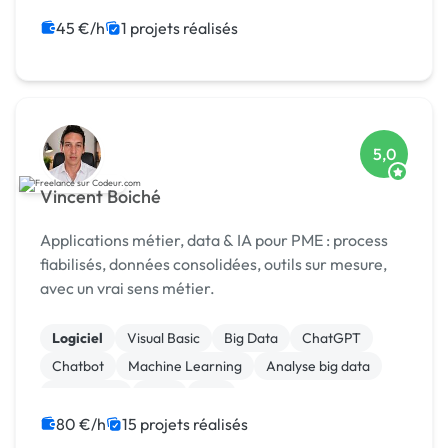
Machine Learning
45 €/h
1 projets réalisés
5,0
Vincent Boiché
Applications métier, data & IA pour PME : process
fiabilisés, données consolidées, outils sur mesure,
avec un vrai sens métier.
Logiciel
Visual Basic
Big Data
ChatGPT
Chatbot
Machine Learning
Analyse big data
SEO / GEO
CRM
ERP
80 €/h
15 projets réalisés