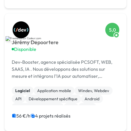
5,0
Jérémy Depoortere
Disponible
Dev-Booster, agence spécialisée PCSOFT, WEB,
SAAS, IA . Nous développons des solutions sur
mesure et intégrons l’IA pour automatiser,
optimiser et créer de la valeur.
Logiciel
Application mobile
Windev, Webdev
API
Développement spécifique
Android
Création de site internet
PHP
React
Symfony
56 €/h
4 projets réalisés