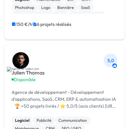
Photoshop
Logo
Bannière
SaaS
Migration ou refonte de site
Gestion site web
150 €/h
6 projets réalisés
5,0
Julien Thomas
Disponible
Agence de développement - Développement
d’applications, SaaS, CRM, ERP & automatisation IA
🏆 +50 projets livrés / ⭐ 5,0/5 (avis clients) [URL
MASQUÉE]
Logiciel
Publicité
Communication
Maintenance
CRM
SEO / GEO