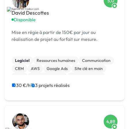
5,0
David Descottes
Disponible
Mise en régie à partir de 150€ par jour ou
réalisation de projet au forfait sur mesure.
Logiciel
Ressources humaines
Communication
CRM
AWS
Google Ads
Site clé en main
SaaS
Integration HTML
CSS, HTML, XML
30 €/h
3 projets réalisés
4,89