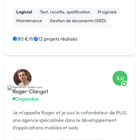
Logiciel
Test, recette, qualification
Progiciels
Maintenance
Gestion de documents (GED)
Cloud computing
Migration ou refonte de site
JavaScript
Gestion de projet
Agile / Scrum
80 €/h
12 projets réalisés
5,0
Roger Clanget
Disponible
Je m'appelle Roger et je suis le cofondateur de RUJI,
une agence spécialisée dans le développement
d'applications mobiles et web.