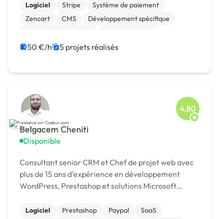
Logiciel
Stripe
Système de paiement
Zencart
CMS
Développement spécifique
Experience utilisateur
Gestion site web
Landing page
Migration ou refonte de site
50 €/h
5 projets réalisés
4,80
Belgacem Cheniti
Disponible
Consultant senior CRM et Chef de projet web avec
plus de 15 ans d’expérience en développement
WordPress, Prestashop et solutions Microsoft
Dynamics 365.
Logiciel
Prestashop
Paypal
SaaS