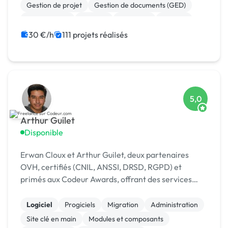
Gestion de projet
Gestion de documents (GED)
Agile / Scrum
Android
Full-stack
Node.js
30 €/h
111 projets réalisés
5,0
Arthur Guilet
Disponible
Erwan Cloux et Arthur Guilet, deux partenaires
OVH, certifiés (CNIL, ANSSI, DRSD, RGPD) et
primés aux Codeur Awards, offrant des services
complets de consulting, d'infogérance et de
développement.
Logiciel
Progiciels
Migration
Administration
Site clé en main
Modules et composants