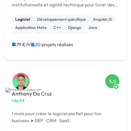
institutionnelle et agilité technique pour livrer des
produits digitaux sécurisés et innovants.
Logiciel
Développement spécifique
AngularJS
Application Meta
C++
Django
Java
Laravel
MySQL
XR, VR, AR, MR
79 €/h
20 projets réalisés
5,0
Anthony Da Cruz
Actif
1 mois pour créer le logiciel parfait pour ton
business ➤ ERP ⸱ CRM ⸱ SaaS