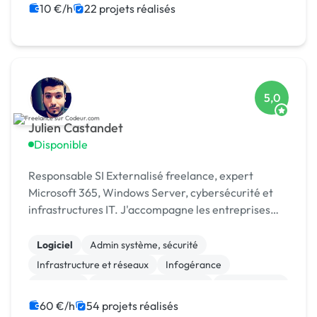
10 €/h
22 projets réalisés
5,0
Julien Castandet
Disponible
Responsable SI Externalisé freelance, expert
Microsoft 365, Windows Server, cybersécurité et
infrastructures IT. J'accompagne les entreprises
dans leurs projets et leur transformation
numérique.
Logiciel
Admin système, sécurité
Infrastructure et réseaux
Infogérance
Migration
Stockage et sauvegarde
Maintenance
Windows
Sécurité
Gestion de documents (GED)
60 €/h
54 projets réalisés