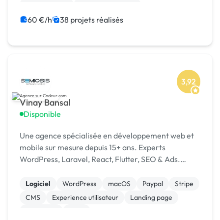
Landing page
Integration HTML
CSS, HTML, XML
Windows
60 €/h
38 projets réalisés
3,92
Vinay Bansal
Disponible
Une agence spécialisée en développement web et
mobile sur mesure depuis 15+ ans. Experts
WordPress, Laravel, React, Flutter, SEO & Ads.
1500+ projets livrés dans 15+ pays. [URL MASQUÉE]
Logiciel
WordPress
macOS
Paypal
Stripe
CMS
Experience utilisateur
Landing page
Rédaction
SaaS