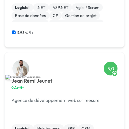
: distribution dentaire, industrie, analyse biol
Logiciel
.NET
ASP.NET
Agile / Scrum
Base de données
C#
Gestion de projet
Windev, Webdev
Développement spécifique
CRM
100 €/h
5,0
Jean Rémi Jeunet
Actif
Agence de développement web sur mesure
Logiciel
Maintenance
ERP
CRM