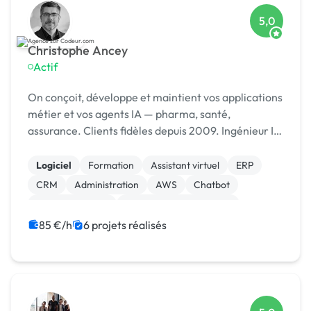
5,0
Christophe Ancey
Actif
On conçoit, développe et maintient vos applications
métier et vos agents IA — pharma, santé,
assurance. Clients fidèles depuis 2009. Ingénieur IA
· Lyon
Logiciel
Formation
Assistant virtuel
ERP
CRM
Administration
AWS
Chatbot
Gestion site web
Admin système, sécurité
85 €/h
6 projets réalisés