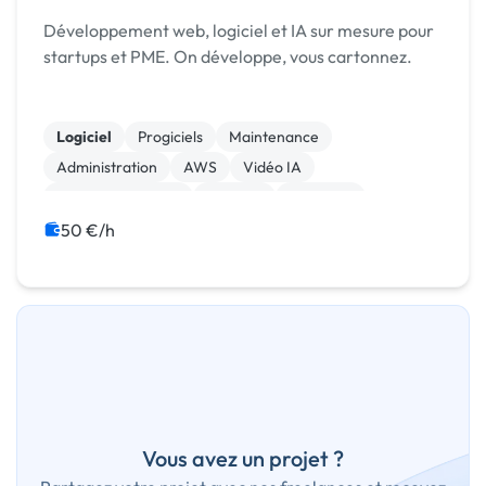
Développement web, logiciel et IA sur mesure pour
startups et PME. On développe, vous cartonnez.
Logiciel
Progiciels
Maintenance
Administration
AWS
Vidéo IA
Machine Learning
Chatbot
ChatGPT
Big Data
50 €/h
Vous avez un projet ?