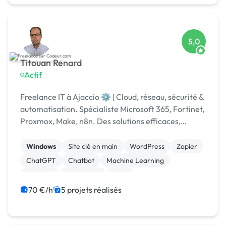
5,0
Titouan Renard
Actif
Freelance IT à Ajaccio ⚙️ | Cloud, réseau, sécurité &
automatisation. Spécialiste Microsoft 365, Fortinet,
Proxmox, Make, n8n. Des solutions efficaces,
humaines et durables.
Windows
Site clé en main
WordPress
Zapier
ChatGPT
Chatbot
Machine Learning
Vidéo IA
SEO / GEO
CRM
70 €/h
5 projets réalisés