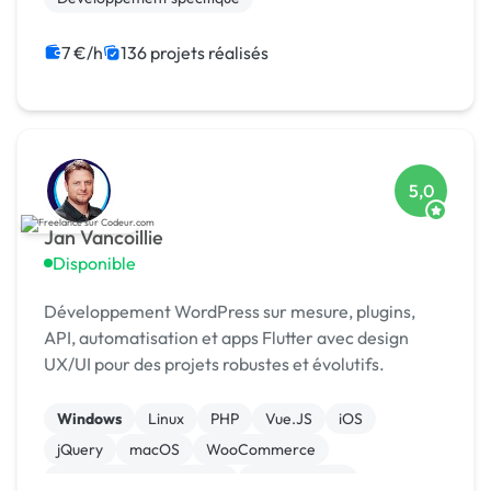
7 €/h
136 projets réalisés
5,0
Jan Vancoillie
Disponible
Développement WordPress sur mesure, plugins,
API, automatisation et apps Flutter avec design
UX/UI pour des projets robustes et évolutifs.
Windows
Linux
PHP
Vue.JS
iOS
jQuery
macOS
WooCommerce
Admin système, sécurité
Landing page