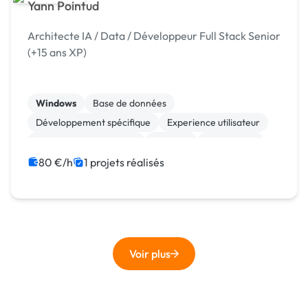
Yann Pointud
Architecte IA / Data / Développeur Full Stack Senior
(+15 ans XP)
Windows
Base de données
Développement spécifique
Experience utilisateur
Modules et composants
No code
Web design
Chatbot
Machine Learning
Stable Diffusion
80 €/h
1 projets réalisés
Voir plus