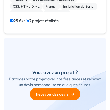
CSS, HTML, XML
Framer
Installation de Script
Integration HTML
Landing page
Migration ou refonte de site
Site clé en main
25 €/h
7 projets réalisés
Web design
Vous avez un projet ?
Partagez votre projet avec nos freelances et recevez
un devis personnalisé en quelques heures.
→
Recevoir des devis