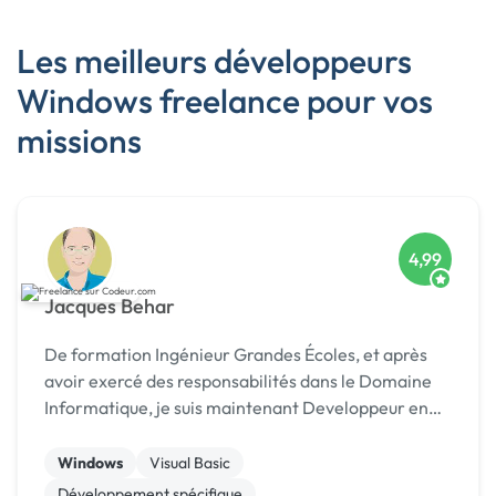
Les meilleurs développeurs
Windows freelance pour vos
missions
4,99
Jacques Behar
De formation Ingénieur Grandes Écoles, et après
avoir exercé des responsabilités dans le Domaine
Informatique, je suis maintenant Developpeur en
Freelance et prends en charge des missions en
Télétravail. Je travaille exclusivement sur les outils
Windows
Visual Basic
...
Développement spécifique