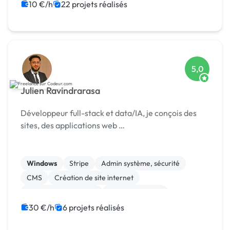
Shopify
10 €/h
22 projets réalisés
5,0
Julien Ravindrarasa
Développeur full-stack et data/IA, je conçois des
sites, des applications web …
Windows
Stripe
Admin système, sécurité
CMS
Création de site internet
Experience utilisateur
Gestion site web
Installation de Script
Integration HTML
30 €/h
6 projets réalisés
Landing page