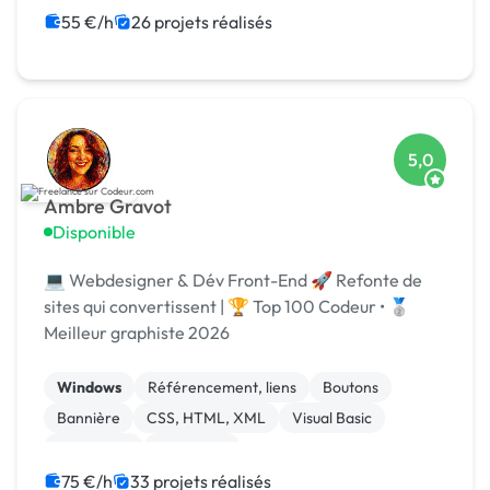
55 €/h
26 projets réalisés
5,0
Ambre Gravot
Disponible
💻 Webdesigner & Dév Front-End 🚀 Refonte de
sites qui convertissent | 🏆 Top 100 Codeur • 🥈
Meilleur graphiste 2026
Windows
Référencement, liens
Boutons
Bannière
CSS, HTML, XML
Visual Basic
JavaScript
Front-end
Print (flyer, plaquette, affiche...)
Mise en page
75 €/h
33 projets réalisés