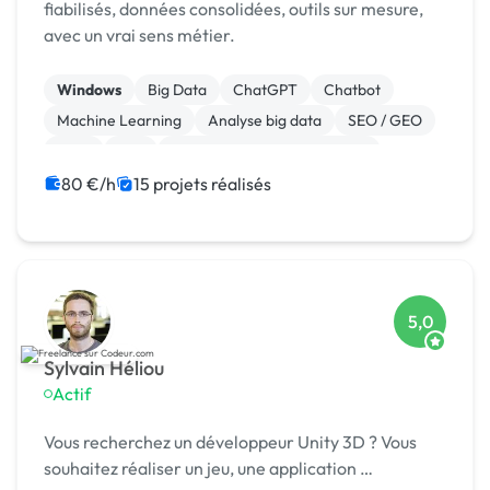
fiabilisés, données consolidées, outils sur mesure,
avec un vrai sens métier.
Windows
Big Data
ChatGPT
Chatbot
Machine Learning
Analyse big data
SEO / GEO
CRM
ERP
Gestion de documents (GED)
80 €/h
15 projets réalisés
5,0
Sylvain Héliou
Actif
Vous recherchez un développeur Unity 3D ? Vous
souhaitez réaliser un jeu, une application …