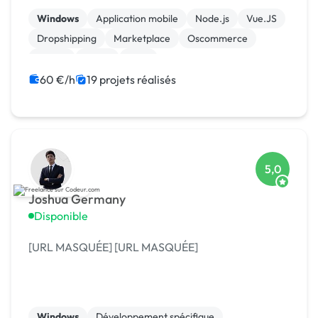
Windows
Application mobile
Node.js
Vue.JS
Dropshipping
Marketplace
Oscommerce
Paypal
Stripe
CMS
60 €/h
19 projets réalisés
5,0
Joshua Germany
Disponible
[URL MASQUÉE] [URL MASQUÉE]
Windows
Développement spécifique