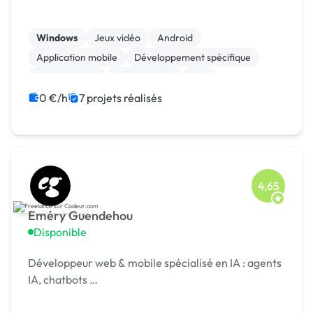
Windows
Jeux vidéo
Android
Application mobile
Développement spécifique
Unreal Engine
Agile / Scrum
C++
Gestion de projet
0 €/h
7 projets réalisés
4,65
Eméry Guendehou
Disponible
Développeur web & mobile spécialisé en IA : agents
IA, chatbots …