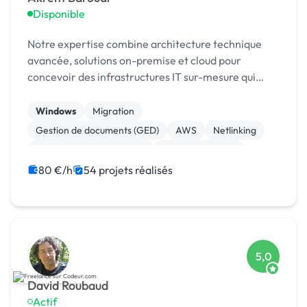
Disponible
Notre expertise combine architecture technique
avancée, solutions on-premise et cloud pour
concevoir des infrastructures IT sur-mesure qui
répondent à vos enjeux métier. Nous
accompagnons les entrepri
Windows
Migration
Gestion de documents (GED)
AWS
Netlinking
Community management
Gestion de projet
Téléphonie et Télécom
Publicité
Infogérance
80 €/h
54 projets réalisés
5,0
David Roubaud
Actif