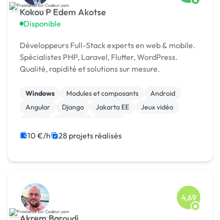
Kokou P Edem Akotse
Disponible
Développeurs Full-Stack experts en web & mobile.
Spécialistes PHP, Laravel, Flutter, WordPress.
Qualité, rapidité et solutions sur mesure.
Windows
Modules et composants
Android
Angular
Django
Jakarta EE
Jeux vidéo
Python
Symfony
Vue.JS
10 €/h
28 projets réalisés
4,69
Akrem Baroudi