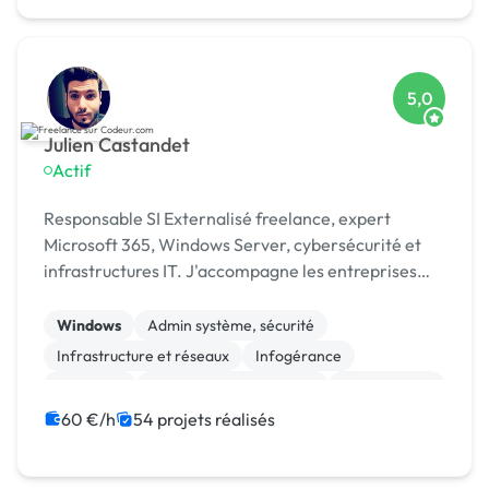
5,0
Julien Castandet
Actif
Responsable SI Externalisé freelance, expert
Microsoft 365, Windows Server, cybersécurité et
infrastructures IT. J'accompagne les entreprises
dans leurs projets et leur transformation
numérique.
Windows
Admin système, sécurité
Infrastructure et réseaux
Infogérance
Migration
Stockage et sauvegarde
Maintenance
Sécurité
Logiciel
Gestion de documents (GED)
60 €/h
54 projets réalisés