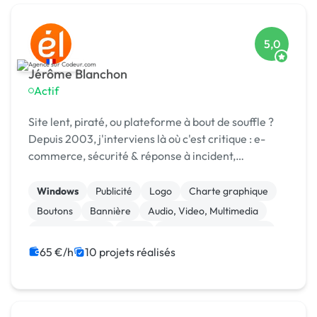
5,0
Jérôme Blanchon
Actif
Site lent, piraté, ou plateforme à bout de souffle ?
Depuis 2003, j'interviens là où c'est critique : e-
commerce, sécurité & réponse à incident,
infogérance, développement sur mesure.
Windows
Publicité
Logo
Charte graphique
Boutons
Bannière
Audio, Video, Multimedia
Site clé en main
SaaS
Modules et composants
65 €/h
10 projets réalisés