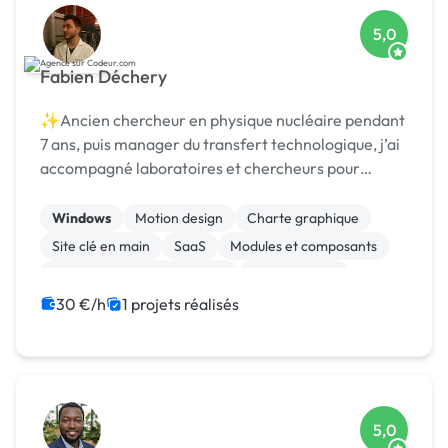
5,0
Fabien Déchery
✨Ancien chercheur en physique nucléaire pendant
7 ans, puis manager du transfert technologique, j’ai
accompagné laboratoires et chercheurs pour
détecter et protéger des nouvelles technologies,
puis st
Windows
Motion design
Charte graphique
Site clé en main
SaaS
Modules et composants
Migration ou refonte de site
Landing page
Integration HTML
Installation de Script
30 €/h
1 projets réalisés
5,0