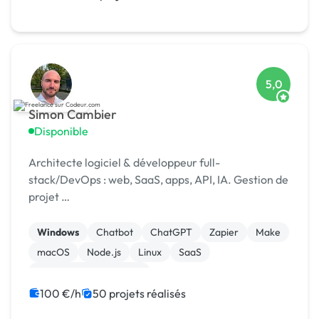
5,0
Simon Cambier
Disponible
Architecte logiciel & développeur full-
stack/DevOps : web, SaaS, apps, API, IA. Gestion de
projet …
Windows
Chatbot
ChatGPT
Zapier
Make
macOS
Node.js
Linux
SaaS
Modules et composants
100 €/h
50 projets réalisés