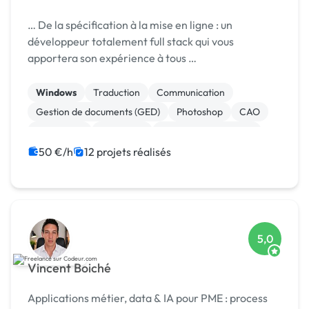
… De la spécification à la mise en ligne : un
développeur totalement full stack qui vous
apportera son expérience à tous …
Windows
Traduction
Communication
Gestion de documents (GED)
Photoshop
CAO
WordPress
Rédaction
Relecture, correction
Création de site internet
50 €/h
12 projets réalisés
5,0
Vincent Boiché
Applications métier, data & IA pour PME : process