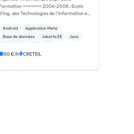
Formation ======= 2006-2008 : Ecole
d'Ing. des Technologies de l'Information et
du Management(EFREI) 2001-2006 :
Université Paris XII: Maitrise Informatique
Android
Application Meta
Mention A.B.; DEUG1 Droit Expériences
Base de données
Jakarta EE
Java
professi...
JavaScript
PHP
iOS
50 €/h
CRETEIL