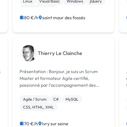
Linux
Visual Basic
Windows
jQuery
g...
CSS, HTML, XML
Développement spécifique
80 €/h
saint maur des fossés
Thierry Le Clainche
s
Présentation : Bonjour, je suis un Scrum
Master et formateur Agile certifié,
passionné par l'accompagnement des
s
équipes et des organisations dans leur
transition vers des méthodes de travail plus
Agile / Scrum
C#
MySQL
agiles et efficaces. Fort d'une expérience
CSS, HTML, XML
diver...
70 €/h
Ivry sur seine