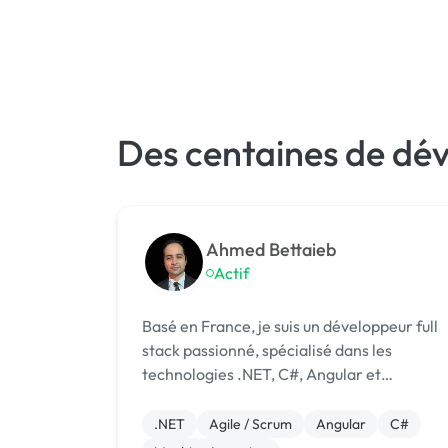
Des centaines de dév
Ahmed Bettaieb
Actif
Basé en France, je suis un développeur full
stack passionné, spécialisé dans les
technologies .NET, C#, Angular et
TypeScript. Fort de plus de 8 ans
d’expérience dans la création
.NET
Agile / Scrum
Angular
C#
d’applications robustes et performantes, je