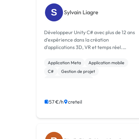
S
Sylvain Liagre
Développeur Unity C# avec plus de 12 ans
d’expérience dans la création
d’applications 3D, VR et temps réel.
Spécialisé en gameplay programming,
UI/UX interactives, outils Unity Editor et
Application Meta
Application mobile
optimisation des performances, j’ai
C#
Gestion de projet
travaillé aussi bien su...
Experience utilisateur
Audio, Video, Multimedia
57 €/h
creteil