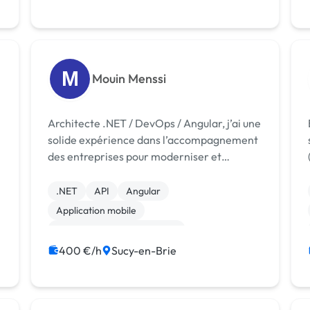
M
Mouin Menssi
Architecte .NET / DevOps / Angular, j’ai une
Bo
solide expérience dans l’accompagnement
des entreprises pour moderniser et
développer leurs applications web mobile
et desktop.
.NET
API
Angular
Application mobile
Migration ou refonte de site
Machine Learning
Vidéo IA
400 €/h
Sucy-en-Brie
Cloud computing