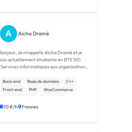
A
Aicha Dramé
njour, Je m'appelle Aïcha Dramé et je
suis actuellement étudiante en BTS SIO
(Services informatiques aux organisations).
Je suis à la recherche d'un contrat
d'alternance en tant que développeur
Back-end
Base de données
C++
d'application / développeur web. Mon
Front-end
PHP
WooCommerce
objectif ...
CSS, HTML, XML
WordPress
10 €/h
Fresnes