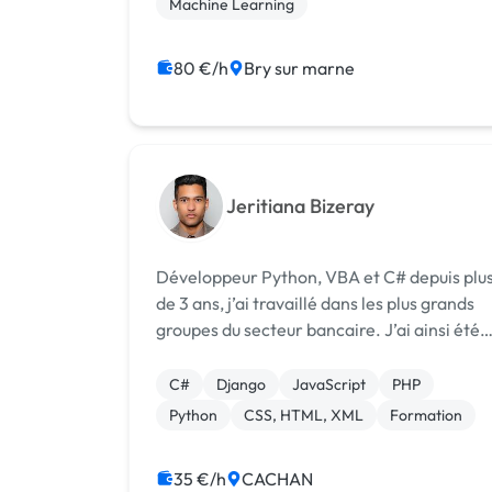
Machine Learning
suis à l’écoute des beso...
80 €/h
Bry sur marne
Jeritiana Bizeray
Développeur Python, VBA et C# depuis plu
de 3 ans, j’ai travaillé dans les plus grands
groupes du secteur bancaire. J’ai ainsi été
au plus proche de toutes les problématique
fonctionnelles et techniques que peuvent
C#
Django
JavaScript
PHP
rencontrer une entreprise. J...
Python
CSS, HTML, XML
Formation
35 €/h
CACHAN