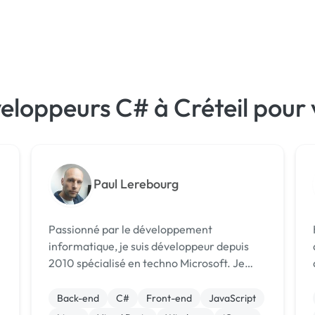
eloppeurs C# à Créteil pour
Paul Lerebourg
Passionné par le développement
H
informatique, je suis développeur depuis
2010 spécialisé en techno Microsoft. Je
peux travailler sur des projets web aussi
bien que sur des clients lourds ou des
Back-end
C#
Front-end
JavaScript
applications mobiles. J'ai travaillé pour des