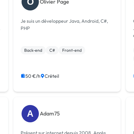
O
Olivier Page
Je suis un développeur Java, Android, C#,
,
PHP
Back-end
C#
Front-end
50 €/h
Créteil
A
Adam75
Présent sur internet depuis 2008. Après