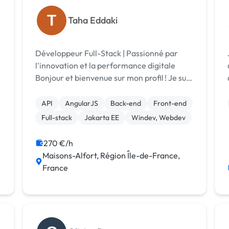
T
Taha Eddaki
Développeur Full-Stack | Passionné par
l'innovation et la performance digitale
Bonjour et bienvenue sur mon profil ! Je suis
Taha Eddaki, un développeur full-stack
avec une solide formation et une
API
AngularJS
Back-end
Front-end
expérience variée dans le développement
Full-stack
Jakarta EE
Windev, Webdev
web et ...
270 €/h
Maisons-Alfort, Région Île-de-France,
France