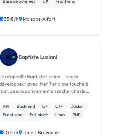
Base de données
C#
Front-end
Full-stack
Node.js
React
Drupal Commerce
35 €/h
Maisons-Alfort
Baptiste Luciani
Je m'appelle Baptiste Luciani. Je suis
développeur avec .Net 7 et aime touché à
tout. Je suis activement en recherche de
projet pour me faire un peu d'argent &
mettre en pratique mes compétences.
API
Back-end
C#
C++
Docker
J'utilise par conséquent : - Blazor Wasm &
Front-end
Full-stack
Linux
PHP
Serve...
Système embarqué
10 €/h
Limeil-Brévanne