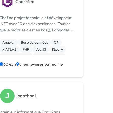
CharMed
Chef de projet technique et développeur
.NET avec 10 ans d’expériences. Tous ce
que je maîtrise c'est en bas ;), Langages:
C#,WCF, [URL MASQUÉE], VB6, VBScript,
XHTML, C, C++, SQL, T-Sql, ScriptShell
Angular
Base de données
C#
Technologies de développement: Entity
MATLAB
PHP
Vue.JS
jQuery
Fram...
CSS, HTML, XML
Gestion site web
WordPress
60 €/h
chennevieres sur marne
J
JonathanL
Ingénieur informatique Exp:+2ans