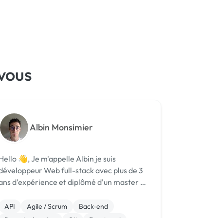
 vous
Albin Monsimier
ello 👋, Je m'appelle Albin je suis
développeur Web full-stack avec plus de 3
ans d'expérience et diplômé d'un master en
ingénierie du logiciel. Mon objectif est de
construire des produits de qualité tout en
API
Agile / Scrum
Back-end
appliquant les meilleures pratiqu...