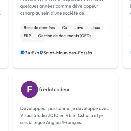
quelques années comme développeur
csharp au sein d'une société de
développement ssii, je suis devenu free-
lance en 2011. Au cours de ces années, j'ai
Base de données
C#
Java
Linux
eu l'occasion de créer des applications
ERP
Gestion de documents (GED)
(stand alon...
Progiciels
34 €/h
Saint-Maur-des-Fossés
F
fredatcodeur
Développeur passionné, je développe avec
Visual Studio 2010 en VB et Csharp et je
suis bilingue Anglais/Français.