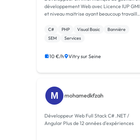
développement Web avec Licence IUP GMI
et niveau maitrise ayant beaucoup travaillé
avec les langages de développement les
plus utilisés (VB, Java, PHP, C#) ainsi
C#
PHP
Visual Basic
Bannière
qu'avec les principaux SGBD (SQLServer,
SEM
Services
Ora...
10 €/h
Vitry sur Seine
M
mohamedkfzah
Développeur Web Full Stack C# .NET /
Angular Plus de 12 années d'expériences