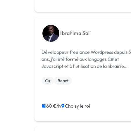
Ibrahima Sall
Développeur freelance Wordpress depuis 3
ans, j'ai été formé aux langages C# et
Javascript et à l'utilisation de la librairie
React et du framework ASP .Net Core. Je
cherche donc des missions avec ces deux
C#
React
langages après 24 mois de formation et...
60 €/h
Choisy le roi