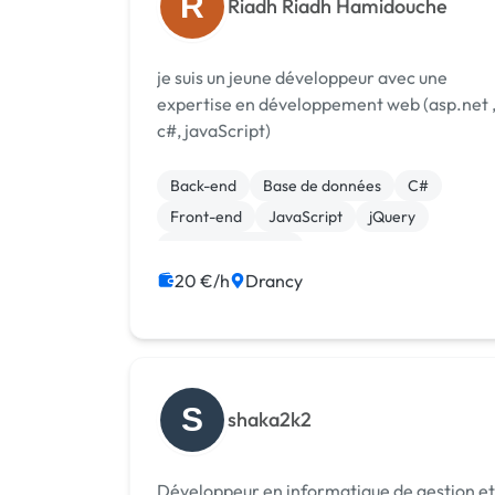
R
Riadh Riadh Hamidouche
je suis un jeune développeur avec une
expertise en développement web (asp.net 
c#, javaScript)
Back-end
Base de données
C#
Front-end
JavaScript
jQuery
CSS, HTML, XML
20 €/h
Drancy
S
shaka2k2
Développeur en informatique de gestion et