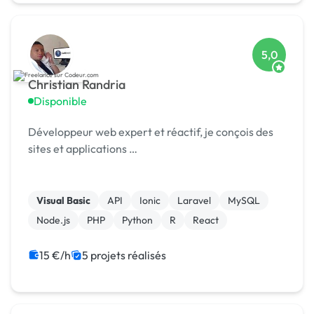
5,0
Christian Randria
Disponible
Développeur web expert et réactif, je conçois des
sites et applications …
Visual Basic
API
Ionic
Laravel
MySQL
Node.js
PHP
Python
R
React
15 €/h
5 projets réalisés