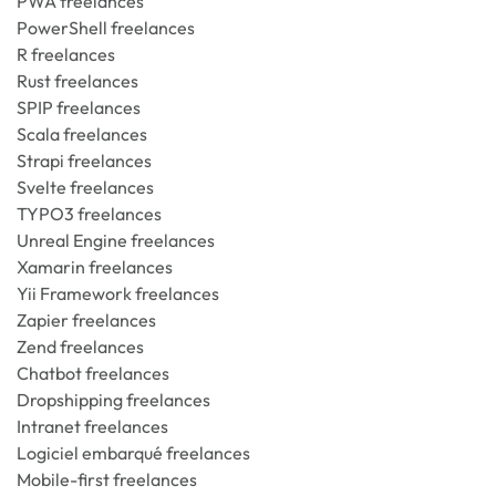
PWA freelances
PowerShell freelances
R freelances
Rust freelances
SPIP freelances
Scala freelances
Strapi freelances
Svelte freelances
TYPO3 freelances
Unreal Engine freelances
Xamarin freelances
Yii Framework freelances
Zapier freelances
Zend freelances
Chatbot freelances
Dropshipping freelances
Intranet freelances
Logiciel embarqué freelances
Mobile-first freelances