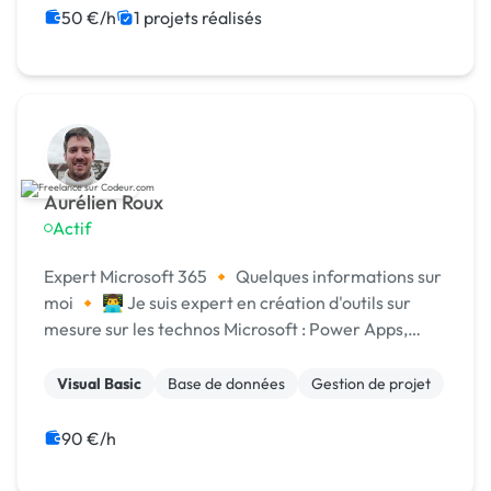
50 €/h
1 projets réalisés
Aurélien Roux
Actif
Expert Microsoft 365 🔸 Quelques informations sur
moi 🔸 👨‍💻 Je suis expert en création d'outils sur
mesure sur les technos Microsoft : Power Apps,
Power BI, Power Automate, Dataverse, SharePoint,
Excel, VBA & SQL 🎓 Je suis ingénieur de l'ENSAE...
Visual Basic
Base de données
Gestion de projet
90 €/h