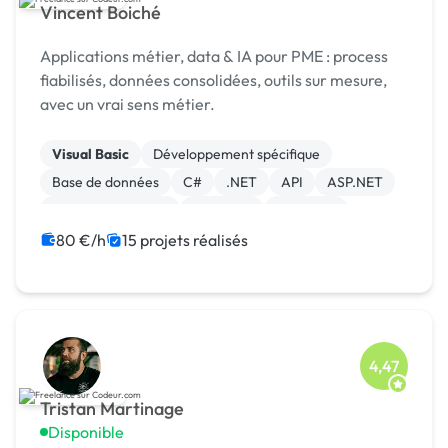
Vincent Boiché
Applications métier, data & IA pour PME : process
fiabilisés, données consolidées, outils sur mesure,
avec un vrai sens métier.
Visual Basic
Développement spécifique
Base de données
C#
.NET
API
ASP.NET
Application mobile
Back-end
Full-stack
80 €/h
15 projets réalisés
4,47
Tristan Martinage
Disponible