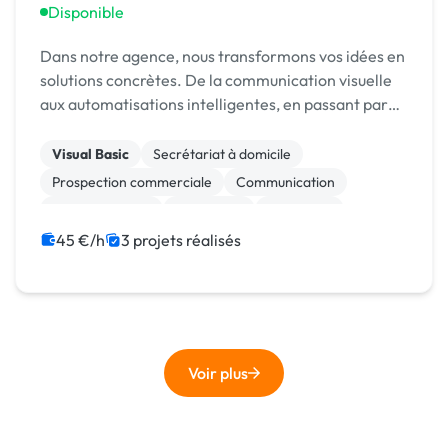
Disponible
Dans notre agence, nous transformons vos idées en
solutions concrètes. De la communication visuelle
aux automatisations intelligentes, en passant par
les sites web, CRM, formations IA au sens LARGE,..
Visual Basic
Secrétariat à domicile
Prospection commerciale
Communication
Assistant virtuel
SEO / GEO
Marketing
Community management
45 €/h
3 projets réalisés
Print (flyer, plaquette, affiche...)
Audio, Video, Multimedia
Voir plus