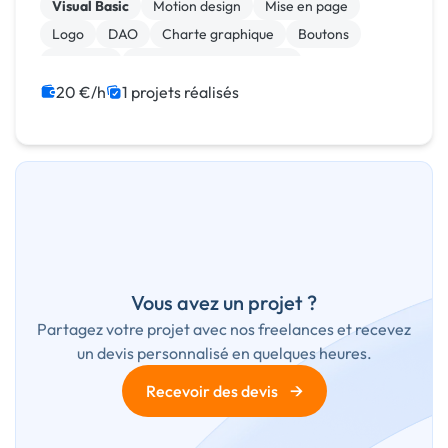
Visual Basic
Motion design
Mise en page
Logo
DAO
Charte graphique
Boutons
Bannière
Audio, Video, Multimedia
Animation 3D
20 €/h
1 projets réalisés
Vous avez un projet ?
Partagez votre projet avec nos freelances et recevez
un devis personnalisé en quelques heures.
→
Recevoir des devis