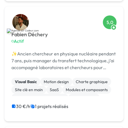
5,0
Fabien Déchery
Actif
✨Ancien chercheur en physique nucléaire pendant
7 ans, puis manager du transfert technologique, j’ai
accompagné laboratoires et chercheurs pour
détecter et protéger des nouvelles technologies,
puis st
Visual Basic
Motion design
Charte graphique
Site clé en main
SaaS
Modules et composants
Migration ou refonte de site
Landing page
Integration HTML
Installation de Script
30 €/h
1 projets réalisés