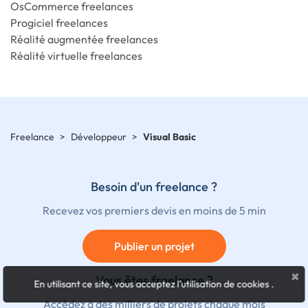
OsCommerce freelances
Progiciel freelances
Réalité augmentée freelances
Réalité virtuelle freelances
Freelance
>
Développeur
>
Visual Basic
Besoin d'un freelance ?
Recevez vos premiers devis en moins de 5 min
Publier un projet
×
Vous êtes freelance ?
En utilisant ce site, vous acceptez l'utilisation de cookies
.
Accédez à des milliers de projets chaque mois