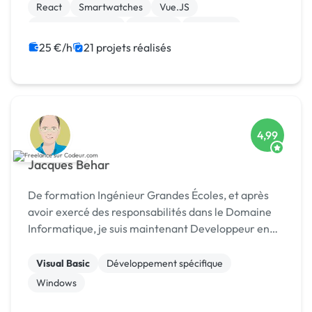
React
Smartwatches
Vue.JS
Drupal Commerce
Magento
Opencart
25 €/h
21 projets réalisés
4,99
Jacques Behar
De formation Ingénieur Grandes Écoles, et après
avoir exercé des responsabilités dans le Domaine
Informatique, je suis maintenant Developpeur en
Freelance et prends en charge des missions en
Télétravail. Je travaille exclusivement sur les outils
Visual Basic
Développement spécifique
...
Windows