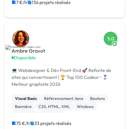
7 €/h
136 projets réalisés
5,0
Ambre Gravot
Disponible
💻 Webdesigner & Dév Front-End 🚀 Refonte de
sites qui convertissent | 🏆 Top 100 Codeur • 🥈
Meilleur graphiste 2026
Visual Basic
Référencement, liens
Boutons
Bannière
CSS, HTML, XML
Windows
JavaScript
Front-end
Print (flyer, plaquette, affiche...)
Mise en page
75 €/h
33 projets réalisés