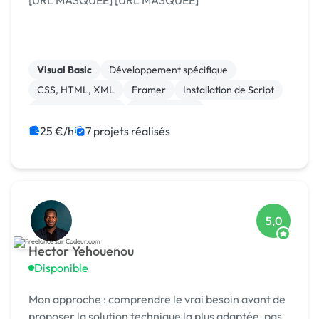
[URL MASQUÉE] [URL MASQUÉE]
Visual Basic
Développement spécifique
CSS, HTML, XML
Framer
Installation de Script
Integration HTML
Landing page
Migration ou refonte de site
Site clé en main
25 €/h
7 projets réalisés
Web design
5,0
Hector Yehouenou
Disponible
Mon approche : comprendre le vrai besoin avant de
proposer la solution technique la plus adaptée, pas