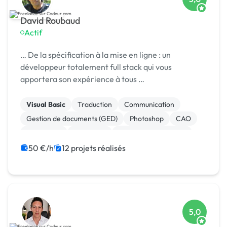
David Roubaud
Actif
… De la spécification à la mise en ligne : un
développeur totalement full stack qui vous
apportera son expérience à tous …
Visual Basic
Traduction
Communication
Gestion de documents (GED)
Photoshop
CAO
WordPress
Rédaction
Relecture, correction
Création de site internet
50 €/h
12 projets réalisés
5,0