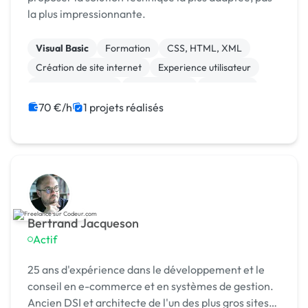
la plus impressionnante.
Visual Basic
Formation
CSS, HTML, XML
Création de site internet
Experience utilisateur
Integration HTML
Landing page
Rédaction
Site clé en main
Big Data
70 €/h
1 projets réalisés
Bertrand Jacqueson
Actif
25 ans d'expérience dans le développement et le
conseil en e-commerce et en systèmes de gestion.
Ancien DSI et architecte de l'un des plus gros sites