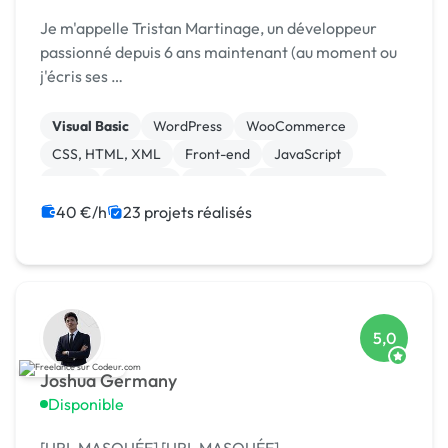
Je m'appelle Tristan Martinage, un développeur
passionné depuis 6 ans maintenant (au moment ou
j'écris ses …
Visual Basic
WordPress
WooCommerce
CSS, HTML, XML
Front-end
JavaScript
React
Symfony
Vue.JS
Drupal Commerce
40 €/h
23 projets réalisés
5,0
Joshua Germany
Disponible