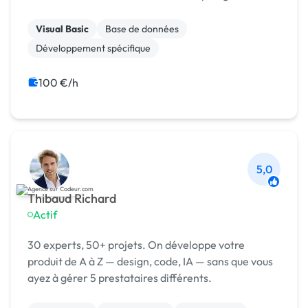
e-commerce français, je suis intervenu sur de
nombreux sites e-commerce nécessitant des
Visual Basic
Base de données
développ...
Développement spécifique
100 €/h
5,0
Thibaud Richard
Actif
30 experts, 50+ projets. On développe votre
produit de A à Z — design, code, IA — sans que vous
ayez à gérer 5 prestataires différents.