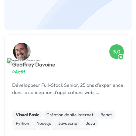
5,0
Geoffrey Davoine
Actif
Développeur Full-Stack Senior, 25 ans d'expérience
dans la conception d'applications web, …
Visual Basic
Création de site internet
React
Python
Node.js
JavaScript
Java
Full-stack
C#
Base de données