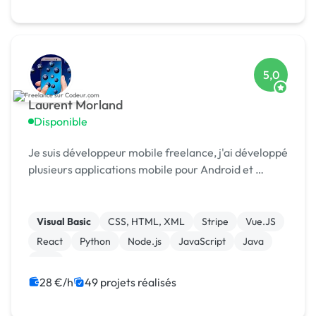
5,0
Laurent Morland
Disponible
Je suis développeur mobile freelance, j'ai développé
plusieurs applications mobile pour Android et …
Visual Basic
CSS, HTML, XML
Stripe
Vue.JS
React
Python
Node.js
JavaScript
Java
C++
28 €/h
49 projets réalisés