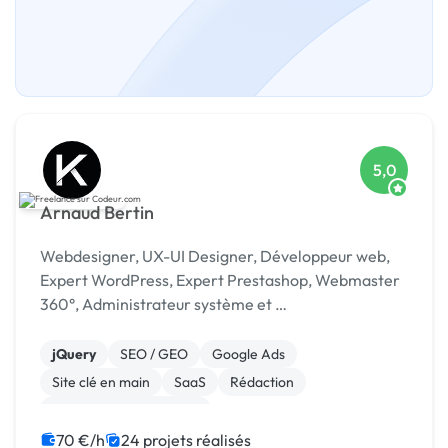
5,0
Arnaud Bertin
Webdesigner, UX-UI Designer, Développeur web,
Expert WordPress, Expert Prestashop, Webmaster
360°, Administrateur système et …
jQuery
SEO / GEO
Google Ads
Site clé en main
SaaS
Rédaction
Modules et composants
Migration ou refonte de site
Installation de Script
70 €/h
24 projets réalisés