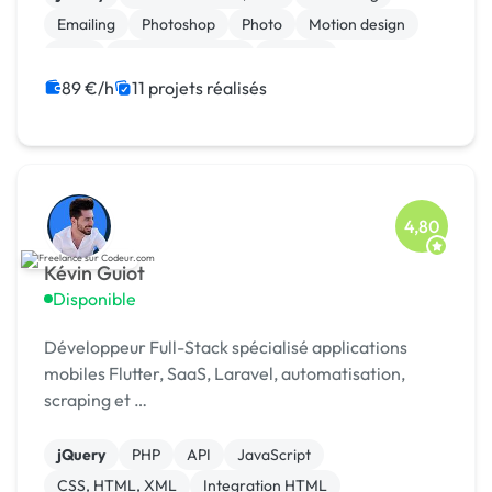
Emailing
Photoshop
Photo
Motion design
Logo
Charte graphique
Boutons
89 €/h
11 projets réalisés
4,80
Kévin Guiot
Disponible
Développeur Full-Stack spécialisé applications
mobiles Flutter, SaaS, Laravel, automatisation,
scraping et …
jQuery
PHP
API
JavaScript
CSS, HTML, XML
Integration HTML