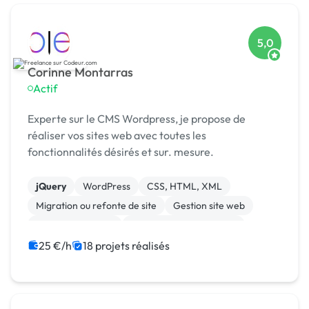
5,0
Corinne Montarras
Actif
Experte sur le CMS Wordpress, je propose de
réaliser vos sites web avec toutes les
fonctionnalités désirés et sur. mesure.
jQuery
WordPress
CSS, HTML, XML
Migration ou refonte de site
Gestion site web
Integration HTML
Création de site internet
Photoshop
JavaScript
Charte graphique
25 €/h
18 projets réalisés