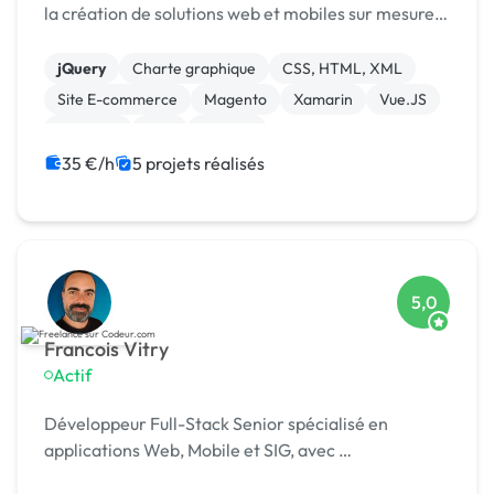
la création de solutions web et mobiles sur mesure.
Nous sommes fiers de notre expertise en matière
de développement d'applications pour divers
jQuery
Charte graphique
CSS, HTML, XML
secteurs te...
Site E-commerce
Magento
Xamarin
Vue.JS
Symfony
PHP
Node.js
35 €/h
5 projets réalisés
5,0
Francois Vitry
Actif
Développeur Full-Stack Senior spécialisé en
applications Web, Mobile et SIG, avec …