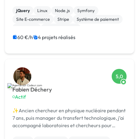
jQuery
Linux
Node.js
Symfony
Site E-commerce
Stripe
Système de paiement
Flutterflow
Gestion site web
Installation de Script
60 €/h
4 projets réalisés
5,0
Fabien Déchery
Actif
✨Ancien chercheur en physique nucléaire pendant
7 ans, puis manager du transfert technologique, j’ai
accompagné laboratoires et chercheurs pour
détecter et protéger des nouvelles technologies,