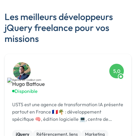
Les meilleurs développeurs
jQuery freelance pour vos
missions
5,0
Hugo Battoue
Disponible
USTS est une agence de transformation IA présente
partout en France 🇫🇷🌴 : développement
spécifique 🧠, édition logicielle 💻, centre de
formation 🎓. Agréée CII, CIR, Qualiopi, 1er [URL
MASQUÉE] 🏆 !
jQuery
Référencement, liens
Marketing