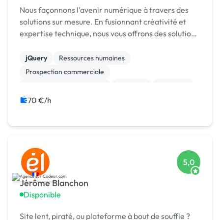
Nous façonnons l'avenir numérique à travers des
solutions sur mesure. En fusionnant créativité et
expertise technique, nous vous offrons des solutions
prêtes à l'usage qui dépassent vos attentes.
Rejoignez-nous pour une expérience unique a...
jQuery
Ressources humaines
Prospection commerciale
Test, recette, qualification
Progiciels
Migration
Maintenance
Logiciel
ETL
ERP
70 €/h
5,0
Jérôme Blanchon
Disponible
Site lent, piraté, ou plateforme à bout de souffle ?