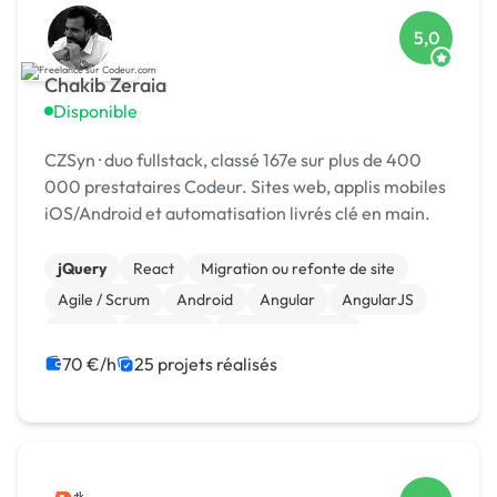
5,0
Chakib Zeraia
Disponible
CZSyn · duo fullstack, classé 167e sur plus de 400
000 prestataires Codeur. Sites web, applis mobiles
iOS/Android et automatisation livrés clé en main.
jQuery
React
Migration ou refonte de site
Agile / Scrum
Android
Angular
AngularJS
Django
Full-stack
Gestion de projet
70 €/h
25 projets réalisés