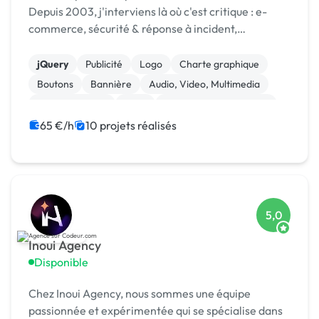
Depuis 2003, j'interviens là où c'est critique : e-
commerce, sécurité & réponse à incident,
infogérance, développement sur mesure.
jQuery
Publicité
Logo
Charte graphique
Boutons
Bannière
Audio, Video, Multimedia
Site clé en main
SaaS
Modules et composants
65 €/h
10 projets réalisés
5,0
Inoui Agency
Disponible
Chez Inoui Agency, nous sommes une équipe
passionnée et expérimentée qui se spécialise dans