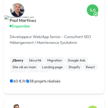
5,0
Paul Martinez
Disponible
Développeur Web/App Senior - Consultant SEO
Hébergement / Maintenance SysAdmin
jQuery
Sécurité
Migration
Google Ads
Site clé en main
Landing page
Shopify
React
Node.js
JavaScript
60 €/h
38 projets réalisés