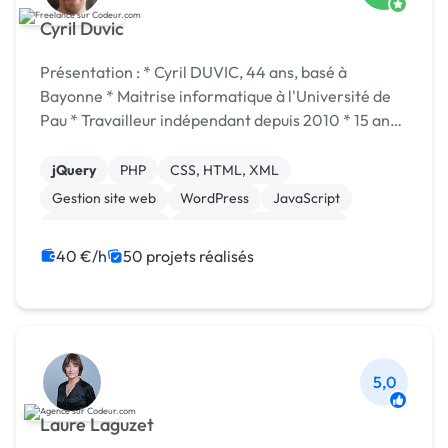
Cyril Duvic
Présentation : * Cyril DUVIC, 44 ans, basé à
Bayonne * Maitrise informatique à l'Université de
Pau * Travailleur indépendant depuis 2010 * 15 ans
d'expérience dans le développement web et logiciel
Compétences : + Développement web bac...
jQuery
PHP
CSS, HTML, XML
Gestion site web
WordPress
JavaScript
Base de données
Création de site internet
Back-end
Front-end
40 €/h
50 projets réalisés
5,0
Laure Laguzet