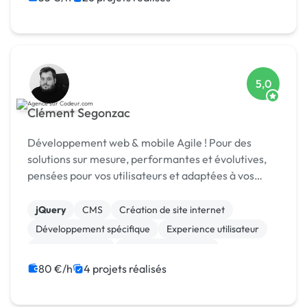
5,0
Clément Segonzac
Développement web & mobile Agile ! Pour des
solutions sur mesure, performantes et évolutives,
pensées pour vos utilisateurs et adaptées à vos
enjeux métier.
jQuery
CMS
Création de site internet
Développement spécifique
Experience utilisateur
Gestion site web
Installation de Script
Migration ou refonte de site
80 €/h
4 projets réalisés
Modules et composants
SaaS