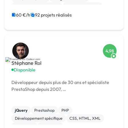
Création de site internet
Application mobile
Ruby on Rails
Paypal
60 €/h
92 projets réalisés
4,98
Stéphane Rol
Disponible
Développeur depuis plus de 30 ans et spécialiste
PrestaShop depuis 2007, …
jQuery
Prestashop
PHP
Développement spécifique
CSS, HTML, XML
JavaScript
Formation