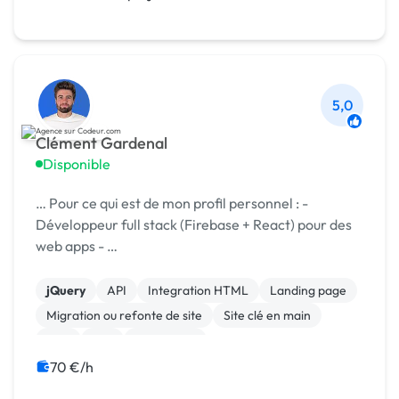
Développement spécifique
5,0
Clément Gardenal
Disponible
… Pour ce qui est de mon profil personnel : -
Développeur full stack (Firebase + React) pour des
web apps - …
jQuery
API
Integration HTML
Landing page
Migration ou refonte de site
Site clé en main
Spip
Wix
WordPress
Campagne display avec bannières
70 €/h