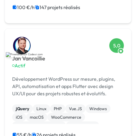
100 €/h
147 projets réalisés
5,0
Jan Vancoillie
Actif
Développement WordPress sur mesure, plugins,
API, automatisation et apps Flutter avec design
UX/UI pour des projets robustes et évolutifs.
jQuery
Linux
PHP
Vue.JS
Windows
iOS
macOS
WooCommerce
Admin système, sécurité
Landing page
55 €/h
26 projets réalisés