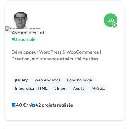
5,0
Aymeric Filliot
Disponible
Développeur WordPress & WooCommerce |
Création, maintenance et sécurité de sites
jQuery
Web Analytics
Landing page
Integration HTML
Stripe
Vue.JS
MySQL
Laravel
JavaScript
Gestion de projet
40 €/h
42 projets réalisés