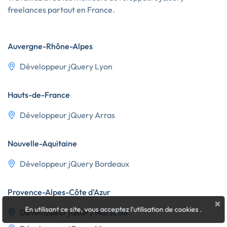
freelances partout en France.
Auvergne-Rhône-Alpes
Développeur jQuery Lyon
Hauts-de-France
Développeur jQuery Arras
Nouvelle-Aquitaine
Développeur jQuery Bordeaux
Provence-Alpes-Côte d'Azur
×
En utilisant ce site, vous acceptez l'utilisation de cookies
.
Développeur jQuery Marseille