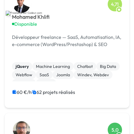
4,71
Mohamed Khlifi
Disponible
Développeur freelance — SaaS, Automatisation, IA,
e-commerce (WordPress/Prestashop) & SEO
jQuery
Machine Learning
Chatbot
Big Data
Webflow
SaaS
Joomla
Windev, Webdev
Symfony
Python
60 €/h
62 projets réalisés
5,0