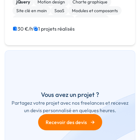
puis st
jQuery
Motion design
Charte graphique
Site clé en main
SaaS
Modules et composants
Migration ou refonte de site
Landing page
Integration HTML
Installation de Script
30 €/h
1 projets réalisés
Vous avez un projet ?
Partagez votre projet avec nos freelances et recevez
un devis personnalisé en quelques heures.
→
Recevoir des devis