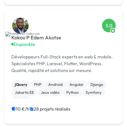
5,0
Kokou P Edem Akotse
Disponible
Développeurs Full-Stack experts en web & mobile.
Spécialistes PHP, Laravel, Flutter, WordPress.
Qualité, rapidité et solutions sur mesure.
jQuery
PHP
Android
Angular
Django
Jakarta EE
Jeux vidéo
Python
Symfony
Vue.JS
10 €/h
28 projets réalisés