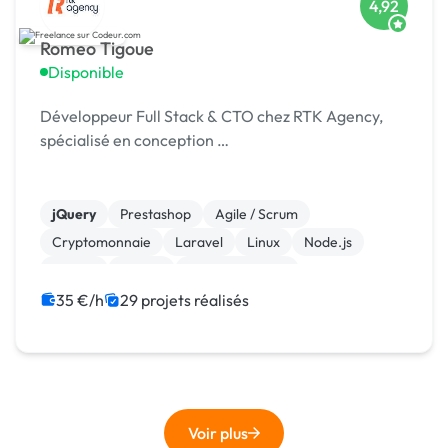
4,92
Romeo Tigoue
Disponible
Développeur Full Stack & CTO chez RTK Agency,
spécialisé en conception …
jQuery
Prestashop
Agile / Scrum
Cryptomonnaie
Laravel
Linux
Node.js
Python
Vue.JS
WooCommerce
35 €/h
29 projets réalisés
Voir plus