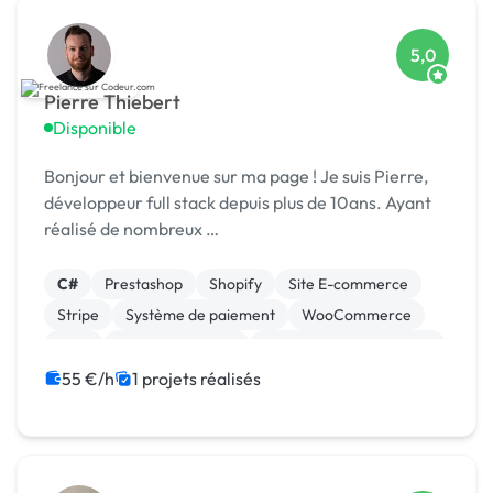
5,0
Pierre Thiebert
Disponible
Bonjour et bienvenue sur ma page ! Je suis Pierre,
développeur full stack depuis plus de 10ans. Ayant
réalisé de nombreux …
C#
Prestashop
Shopify
Site E-commerce
Stripe
Système de paiement
WooCommerce
CMS
CSS, HTML, XML
Création de site internet
55 €/h
1 projets réalisés