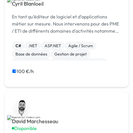
Cyril Blanloeil
En tant qu’éditeur de logiciel et d’applications
métier sur mesure. Nous intervenons pour des PME
/ ETI de différents domaines d'activités notamment
: distribution dentaire, industrie, analyse biol
C#
.NET
ASP.NET
Agile / Scrum
Base de données
Gestion de projet
Windev, Webdev
Développement spécifique
CRM
ERP
100 €/h
David Marchesseau
Disponible