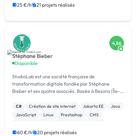
25 €/h
21 projets réalisés
4,86
Stéphane Bieber
Disponible
StudioLab est une société française de
transformation digitale fondée par Stéphane
Bieber et ses quatre associés. Basée à Bezons (Île-
de-France), l’agence accompagne depuis plus de 20
ans les entrepr
C#
Création de site internet
Jakarta EE
Java
JavaScript
Linux
Prestashop
CMS
Integration HTML
Modules et composants
60 €/h
20 projets réalisés