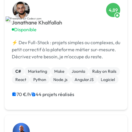
4,89
Jonathane Khalfallah
Disponible
⚡ Dev Full-Stack : projets simples ou complexes, du
petit correctif à la plateforme métier sur-mesure.
Décrivez votre besoin, je m'occupe du reste.
C#
Marketing
Make
Joomla
Ruby on Rails
React
Python
Node.js
AngularJS
Logiciel
70 €/h
44 projets réalisés