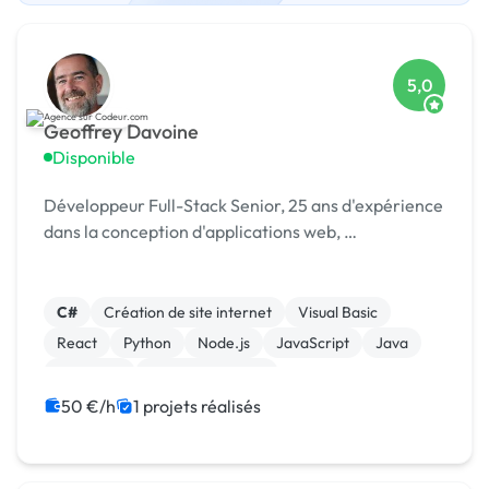
5,0
Geoffrey Davoine
Disponible
Développeur Full-Stack Senior, 25 ans d'expérience
dans la conception d'applications web, …
C#
Création de site internet
Visual Basic
React
Python
Node.js
JavaScript
Java
Full-stack
Base de données
50 €/h
1 projets réalisés