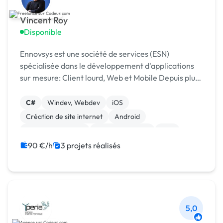
Vincent Roy
Disponible
Ennovsys est une société de services (ESN)
spécialisée dans le développement d'applications
sur mesure: Client lourd, Web et Mobile Depuis plus
de 10 ans, nous sommes à l'écoute des besoins de
nos clients et sommes disponibles pour discuter de
C#
Windev, Webdev
iOS
...
Création de site internet
Android
Application mobile
Base de données
C++
Java
Site E-commerce
90 €/h
3 projets réalisés
5,0