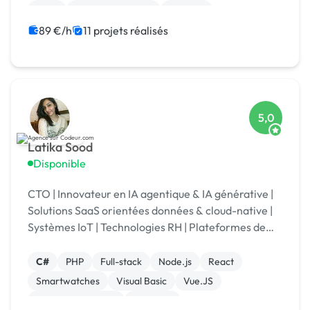
Logo
Charte graphique
Boutons
89 €/h
11 projets réalisés
5,0
Latika Sood
Disponible
CTO | Innovateur en IA agentique & IA générative |
Solutions SaaS orientées données & cloud-native |
Systèmes IoT | Technologies RH | Plateformes de
reporting ESG | +12 ans d’expérience en leadership
C#
PHP
Full-stack
Node.js
React
Smartwatches
Visual Basic
Vue.JS
Drupal Commerce
Magento