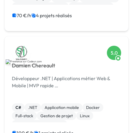
Développement spécifique
Installation de Script
70 €/h
4 projets réalisés
5,0
Damien Chereault
Développeur .NET | Applications métier Web &
Mobile | MVP rapide …
C#
.NET
Application mobile
Docker
Full-stack
Gestion de projet
Linux
Test, recette, qualification