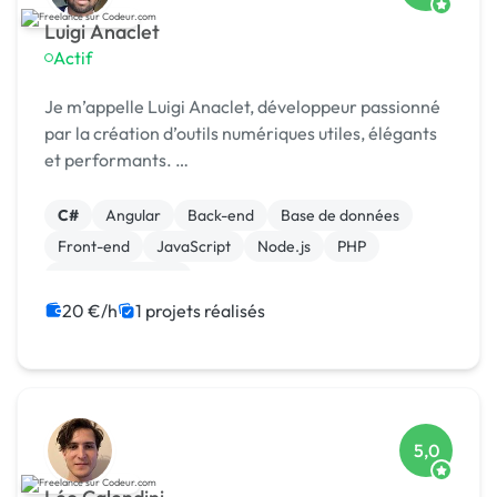
Luigi Anaclet
Actif
Je m’appelle Luigi Anaclet, développeur passionné
par la création d’outils numériques utiles, élégants
et performants. …
C#
Angular
Back-end
Base de données
Front-end
JavaScript
Node.js
PHP
CSS, HTML, XML
20 €/h
1 projets réalisés
5,0