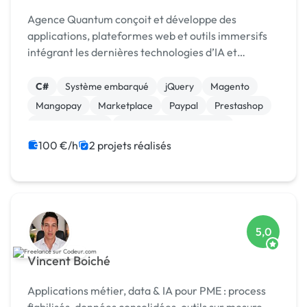
Agence Quantum conçoit et développe des
applications, plateformes web et outils immersifs
intégrant les dernières technologies d’IA et
d’automatisation. Nous accompagnons entreprises
et startups de l
C#
Système embarqué
jQuery
Magento
Mangopay
Marketplace
Paypal
Prestashop
WooCommerce
Admin système, sécurité
100 €/h
2 projets réalisés
5,0
Vincent Boiché
Applications métier, data & IA pour PME : process