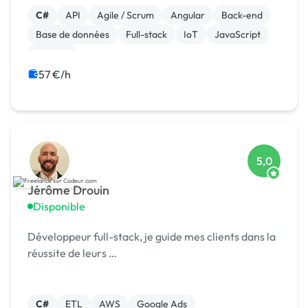
besoin, une grande idée à développer (logi...
C#
API
Agile / Scrum
Angular
Back-end
Base de données
Full-stack
IoT
JavaScript
Node.js
57 €/h
5,0
Jérôme Drouin
Disponible
Développeur full-stack, je guide mes clients dans la
réussite de leurs …
C#
ETL
AWS
Google Ads