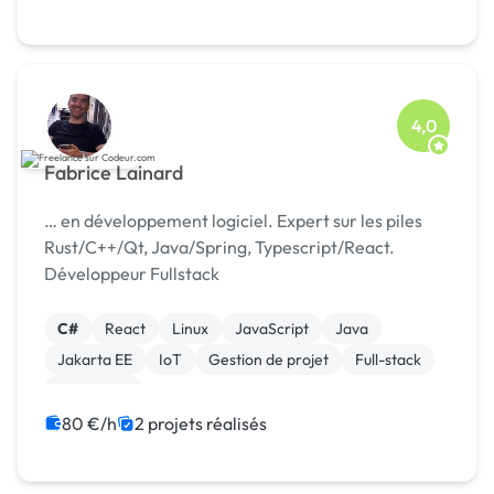
4,0
Fabrice Lainard
… en développement logiciel. Expert sur les piles
Rust/C++/Qt, Java/Spring, Typescript/React.
Développeur Fullstack
C#
React
Linux
JavaScript
Java
Jakarta EE
IoT
Gestion de projet
Full-stack
Front-end
80 €/h
2 projets réalisés