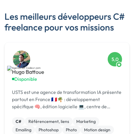
Les meilleurs développeurs C#
freelance pour vos missions
5,0
Hugo Battoue
Disponible
USTS est une agence de transformation IA présente
partout en France 🇫🇷🌴 : développement
spécifique 🧠, édition logicielle 💻, centre de
formation 🎓. Agréée CII, CIR, Qualiopi, 1er [URL
MASQUÉE] 🏆 !
C#
Référencement, liens
Marketing
Emailing
Photoshop
Photo
Motion design