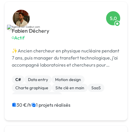
5,0
Fabien Déchery
Actif
✨Ancien chercheur en physique nucléaire pendant
7 ans, puis manager du transfert technologique, j’ai
accompagné laboratoires et chercheurs pour
détecter et protéger des nouvelles technologies,
puis st
C#
Data entry
Motion design
Charte graphique
Site clé en main
SaaS
Modules et composants
Migration ou refonte de site
Landing page
30 €/h
1 projets réalisés
Integration HTML