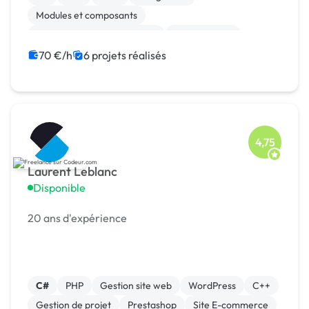
Modules et composants
Migration ou refonte de site
Landing page
Integration HTML
Installation de Script
70 €/h
6 projets réalisés
Gestion site web
4,75
Laurent Leblanc
Disponible
20 ans d'expérience
C#
PHP
Gestion site web
WordPress
C++
Gestion de projet
Prestashop
Site E-commerce