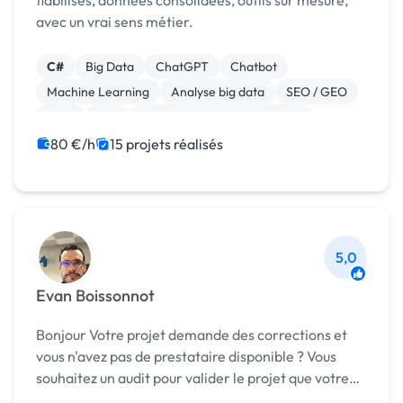
fiabilisés, données consolidées, outils sur mesure,
avec un vrai sens métier.
C#
Big Data
ChatGPT
Chatbot
Machine Learning
Analyse big data
SEO / GEO
CRM
ERP
Gestion de documents (GED)
80 €/h
15 projets réalisés
5,0
Evan Boissonnot
Bonjour Votre projet demande des corrections et
vous n'avez pas de prestataire disponible ? Vous
souhaitez un audit pour valider le projet que votre
prestataire vient de vous livrer ? Vous avez un