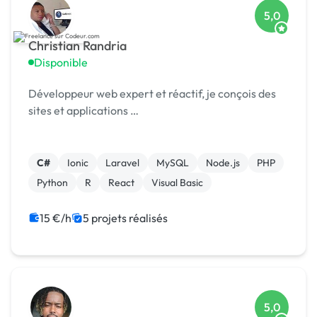
5,0
Christian Randria
Disponible
Développeur web expert et réactif, je conçois des
sites et applications …
C#
Ionic
Laravel
MySQL
Node.js
PHP
Python
R
React
Visual Basic
15 €/h
5 projets réalisés
5,0