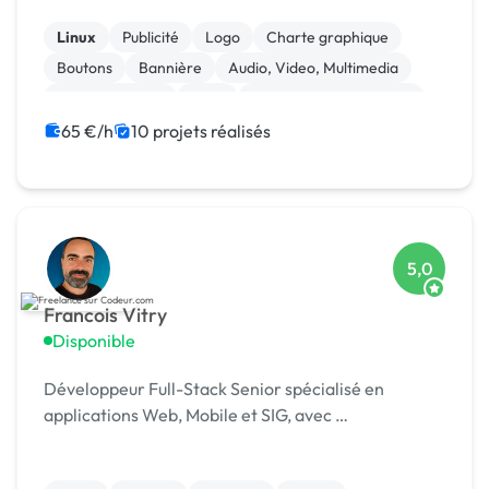
infogérance, développement sur mesure.
Linux
Publicité
Logo
Charte graphique
Boutons
Bannière
Audio, Video, Multimedia
Site clé en main
SaaS
Modules et composants
65 €/h
10 projets réalisés
5,0
Francois Vitry
Disponible
Développeur Full-Stack Senior spécialisé en
applications Web, Mobile et SIG, avec …