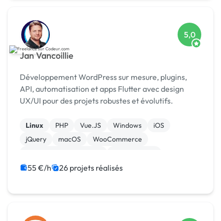
5,0
Jan Vancoillie
Développement WordPress sur mesure, plugins,
API, automatisation et apps Flutter avec design
UX/UI pour des projets robustes et évolutifs.
Linux
PHP
Vue.JS
Windows
iOS
jQuery
macOS
WooCommerce
Admin système, sécurité
Landing page
55 €/h
26 projets réalisés