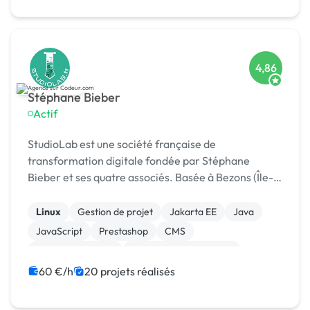
4,86
Stéphane Bieber
Actif
StudioLab est une société française de
transformation digitale fondée par Stéphane
Bieber et ses quatre associés. Basée à Bezons (Île-
de-France), l’agence accompagne depuis plus de 20
ans les entrepr
Linux
Gestion de projet
Jakarta EE
Java
JavaScript
Prestashop
CMS
Integration HTML
Modules et composants
Charte graphique
60 €/h
20 projets réalisés