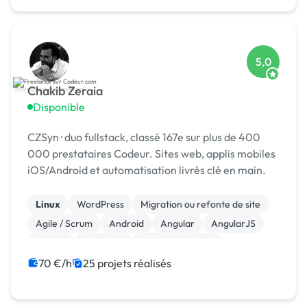
5,0
Chakib Zeraia
Disponible
CZSyn · duo fullstack, classé 167e sur plus de 400
000 prestataires Codeur. Sites web, applis mobiles
iOS/Android et automatisation livrés clé en main.
Linux
WordPress
Migration ou refonte de site
Agile / Scrum
Android
Angular
AngularJS
Django
Full-stack
Gestion de projet
70 €/h
25 projets réalisés