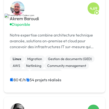
4,69
Akrem Baroudi
Disponible
Notre expertise combine architecture technique
avancée, solutions on-premise et cloud pour
concevoir des infrastructures IT sur-mesure qui
répondent à vos enjeux métier. Nous
accompagnons les entrepri
Linux
Migration
Gestion de documents (GED)
AWS
Netlinking
Community management
Windows
Gestion de projet
Téléphonie et Télécom
Publicité
80 €/h
54 projets réalisés