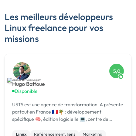
Les meilleurs développeurs
Linux freelance pour vos
missions
5,0
Hugo Battoue
Disponible
USTS est une agence de transformation IA présente
partout en France 🇫🇷🌴 : développement
spécifique 🧠, édition logicielle 💻, centre de
formation 🎓. Agréée CII, CIR, Qualiopi, 1er [URL
MASQUÉE] 🏆 !
Linux
Référencement, liens
Marketing