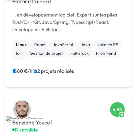
Fabrice Lainard
… en développement logiciel. Expert sur les piles
Rust/C++/Qt, Java/Spring, Typescript/React.
Développeur Fullstack
Linux
React
JavaScript
Java
Jakarta EE
IoT
Gestion de projet
Full-stack
Front-end
C#
80 €/h
2 projets réalisés
4,84
Benziane Youcef
Disponible