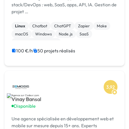
stack/DevOps : web, SaaS, apps, API, IA. Gestion de
projet …
Linux
Chatbot
ChatGPT
Zapier
Make
macOS
Windows
Node.js
SaaS
Modules et composants
100 €/h
50 projets réalisés
3,92
Vinay Bansal
Disponible
Une agence spécialisée en développement web et
mobile sur mesure depuis 15+ ans. Experts