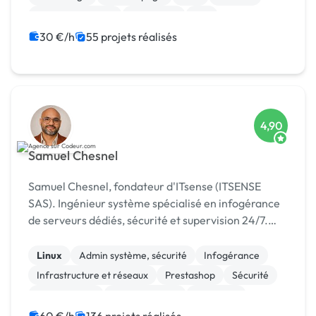
Gestion de projet
Jeux vidéo
iOS
30 €/h
55 projets réalisés
4,90
Samuel Chesnel
Samuel Chesnel, fondateur d'ITsense (ITSENSE
SAS). Ingénieur système spécialisé en infogérance
de serveurs dédiés, sécurité et supervision 24/7.
Plus de 15 ans à gérer, sécuriser et dépanner des
infr
Linux
Admin système, sécurité
Infogérance
Infrastructure et réseaux
Prestashop
Sécurité
Maintenance
Administration
Migration
Migration ou refonte de site