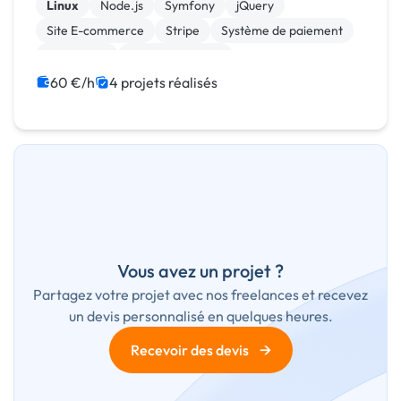
Linux
Node.js
Symfony
jQuery
Site E-commerce
Stripe
Système de paiement
Flutterflow
Gestion site web
Installation de Script
60 €/h
4 projets réalisés
Vous avez un projet ?
Partagez votre projet avec nos freelances et recevez
un devis personnalisé en quelques heures.
→
Recevoir des devis