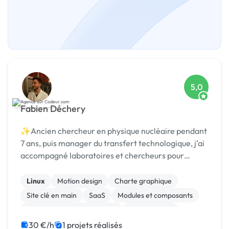
5,0
Fabien Déchery
✨Ancien chercheur en physique nucléaire pendant
7 ans, puis manager du transfert technologique, j’ai
accompagné laboratoires et chercheurs pour
détecter et protéger des nouvelles technologies,
puis st
Linux
Motion design
Charte graphique
Site clé en main
SaaS
Modules et composants
Migration ou refonte de site
Landing page
Integration HTML
Installation de Script
30 €/h
1 projets réalisés