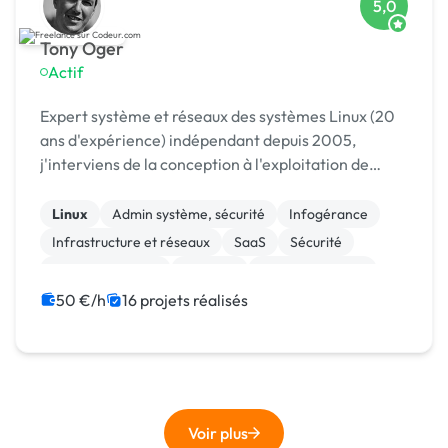
5,0
Tony Oger
Actif
Expert système et réseaux des systèmes Linux (20
ans d'expérience) indépendant depuis 2005,
j'interviens de la conception à l'exploitation de
votre infrastructure serveur, avec une spécialisation
dans le domaine du web et des plate-formes de
Linux
Admin système, sécurité
Infogérance
servi...
Infrastructure et réseaux
SaaS
Sécurité
Base de données
Emailing
Cloud computing
Maintenance
50 €/h
16 projets réalisés
Voir plus