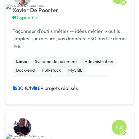
Xavier De Poorter
Disponible
Façonneur d'outils métier — idées métier → outils
simples, sur mesure, vos données. +30 ans IT · démo
live.
Linux
Système de paiement
Administration
Back-end
Full-stack
MySQL
Site E-commerce
Création de site internet
Integration HTML
Machine Learning
80 €/h
89 projets réalisés
4,0