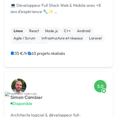
💻 Développeur Full Stack Web & Mobile avec +8
ans d’expérience 🔧✨ …
Linux
React
Node.js
C++
Android
Agile / Scrum
Infrastructure et réseaux
Laravel
JavaScript
Java
35 €/h
63 projets réalisés
5,0
Simon Cambier
Disponible
Architecte logiciel & développeur full-