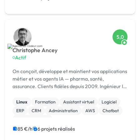
5,0
Christophe Ancey
Actif
On conçoit, développe et maintient vos applications
métier et vos agents IA — pharma, santé,
assurance. Clients fidèles depuis 2009. Ingénieur IA
· Lyon
Linux
Formation
Assistant virtuel
Logiciel
ERP
CRM
Administration
AWS
Chatbot
Gestion site web
85 €/h
6 projets réalisés