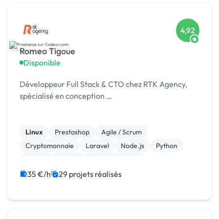
4,92
Romeo Tigoue
Disponible
Développeur Full Stack & CTO chez RTK Agency,
spécialisé en conception …
Linux
Prestashop
Agile / Scrum
Cryptomonnaie
Laravel
Node.js
Python
Vue.JS
jQuery
WooCommerce
35 €/h
29 projets réalisés