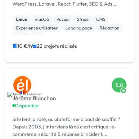
WordPress, Laravel, React, Flutter, SEO & Ads.
1500+ projets livrés dans 15+ pays. [URL MASQUÉE]
Linux
macOS
Paypal
Stripe
CMS
Experience utilisateur
Landing page
Rédaction
SaaS
Wix
10 €/h
22 projets réalisés
5,0
Jérôme Blanchon
Disponible
Site lent, piraté, ou plateforme à bout de souffle ?
Depuis 2003, j'interviens là où c'est critique : e-
commerce, sécurité & réponse à incident,