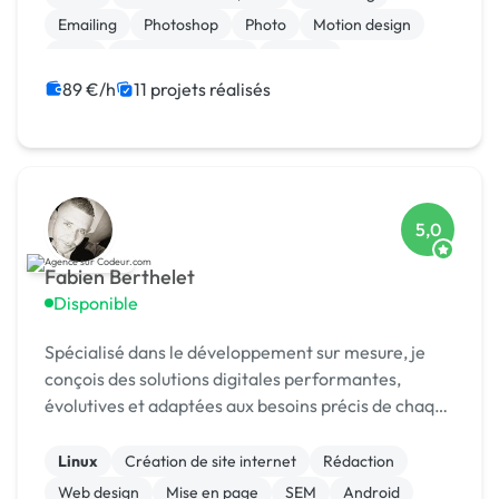
Emailing
Photoshop
Photo
Motion design
Logo
Charte graphique
Boutons
89 €/h
11 projets réalisés
5,0
Fabien Berthelet
Disponible
Spécialisé dans le développement sur mesure, je
conçois des solutions digitales performantes,
évolutives et adaptées aux besoins précis de chaque
client.
Linux
Création de site internet
Rédaction
Web design
Mise en page
SEM
Android