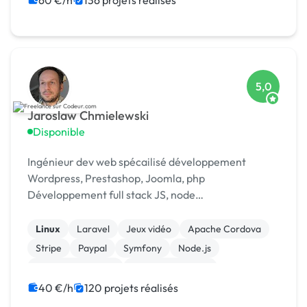
60 €/h
136 projets réalisés
5,0
Jaroslaw Chmielewski
Disponible
Ingénieur dev web spécailisé développement
Wordpress, Prestashop, Joomla, php
Développement full stack JS, node
Scrapping/extraction données web Développement
chat temp réel : [URL MASQUÉE], webrtc
Linux
Laravel
Jeux vidéo
Apache Cordova
Stripe
Paypal
Symfony
Node.js
Application mobile
Integration HTML
40 €/h
120 projets réalisés