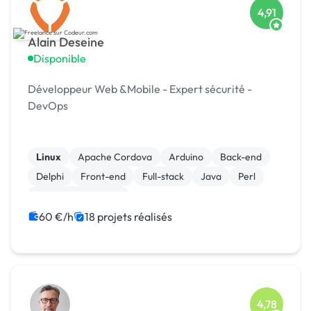
4,91
Alain Deseine
Disponible
Développeur Web &Mobile - Expert sécurité -
DevOps
Linux
Apache Cordova
Arduino
Back-end
Delphi
Front-end
Full-stack
Java
Perl
Système embarqué
60 €/h
18 projets réalisés
4,78