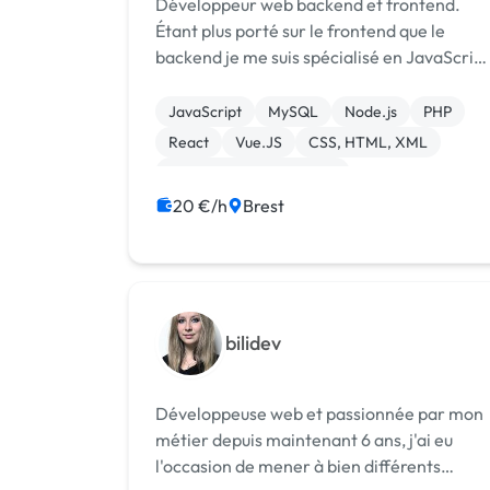
Développeur web backend et frontend.
Étant plus porté sur le frontend que le
backend je me suis spécialisé en JavaScript
pour donner vie à vos designs grâce à mes
compétences. Php, JavaScript, HTML /
JavaScript
MySQL
Node.js
PHP
CSS, SQL … Wordpress et bien d’autres
React
Vue.JS
CSS, HTML, XML
tec...
Création de site internet
Integration HTML
Modules et composants
20 €/h
Brest
bilidev
Développeuse web et passionnée par mon
métier depuis maintenant 6 ans, j'ai eu
l'occasion de mener à bien différents