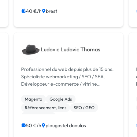
Integration HTML
WordPress
Audio, Video, Multimedia
Logo
40 €/h
brest
Mise en page
Photoshop
Ludovic Ludovic Thomas
Professionnel du web depuis plus de 15 ans.
Spécialiste webmarketing / SEO / SEA.
Développeur e-commerce / vitrine
(magento / prestashop / wordpress /etc..)
Certifié Google Adwords Certifié Google
Magento
Google Ads
Analytics Des références nationales de
Référencement, liens
SEO / GEO
tou...
Web Analytics
50 €/h
plougastel daoulas