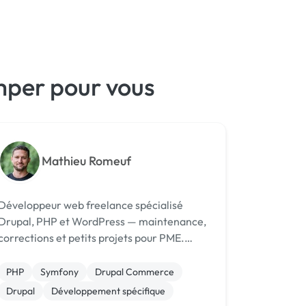
mper pour vous
Mathieu Romeuf
Développeur web freelance spécialisé
Drupal, PHP et WordPress — maintenance,
corrections et petits projets pour PME.
Disponible pour missions ponctuelles et
contrats mensuels.
PHP
Symfony
Drupal Commerce
Drupal
Développement spécifique