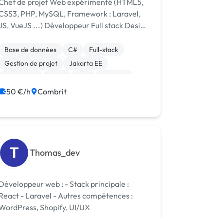
Chef de projet Web expérimenté (HTML5,
CSS3, PHP, MySQL, Framework : Laravel,
JS, VueJS ...) Développeur Full stack Design
et UX Search (ElasticSearch) CMS -
WordPress API REST - Definition &
Base de données
C#
Full-stack
déploiement LeadDev de [URL MASQUÉE]
Gestion de projet
Jakarta EE
JavaScript
Linux
PHP
Symfony
Visual Basic
50 €/h
Combrit
T
Thomas_dev
Développeur web : - Stack principale :
React - Laravel - Autres compétences :
WordPress, Shopify, UI/UX