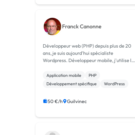
Migration ou refonte de site
Franck Canonne
Développeur web (PHP) depuis plus de 20
ans, je suis aujourd'hui spécialiste
Wordpress. Développeur mobile, j'utilise le
framework Flutter créé par Google pour
tout type d'application mobile.
Application mobile
PHP
Photographe et pilote de drone.
Développement spécifique
WordPress
50 €/h
Guilvinec