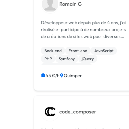
Romain G
Développeur web depuis plus de 4 ans, j'ai
réalisé et participé à de nombreux projets
de créations de sites web pour diverses
entreprises dont des grands groupes.
Travaillant sur des sujets tous variés mais
Back-end
Front-end
JavaScript
tout aussi complexe, cela m'a permis d'a...
PHP
Symfony
jQuery
Création de site internet
45 €/h
Quimper
code_composer