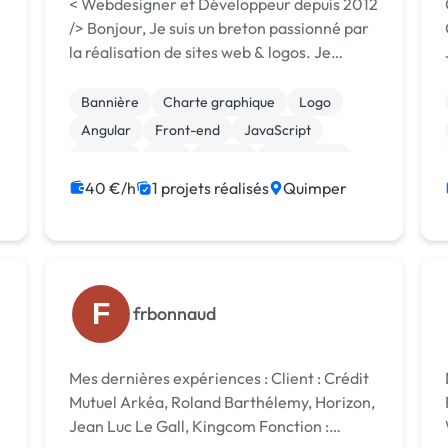
< Webdesigner et Développeur depuis 2012
/> Bonjour, Je suis un breton passionné par
,
la réalisation de sites web & logos. Je
conçois, produis et intègre mes propres
design suivant les derniers standards afin
Bannière
Charte graphique
Logo
de les rendre compatibles sur toute...
Angular
Front-end
JavaScript
Node.js
PHP
jQuery
Prestashop
40 €/h
1 projets réalisés
Quimper
F
frbonnaud
Mes dernières expériences : Client : Crédit
Mutuel Arkéa, Roland Barthélemy, Horizon,
Jean Luc Le Gall, Kingcom Fonction :