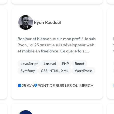
Ryan Roudaut
Bonjour et bienvenue sur mon profil ! Je suis
Ryan, j'ai 25 ans et je suis développeur web
et mobile en freelance. Ce que je fais :
Développement Web : HTML, CSS,
JavaScript, jQuery, Bootstrap
JavaScript
Laravel
PHP
React
Développement Backend : PHP, MySQL,
Symfony
CSS, HTML, XML
WordPress
MongoDB F...
25 €/h
PONT DE BUIS LES QUIMERCH