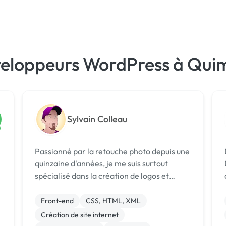
veloppeurs WordPress à Qui
Sylvain Colleau
Passionné par la retouche photo depuis une
quinzaine d'années, je me suis surtout
spécialisé dans la création de logos et
d'affiches de concerts. Étudiant
"Développeur Web Junior" chez
Front-end
CSS, HTML, XML
openclassrooms en 2019, j'ai acquis des
Création de site internet
compétences en HTML...