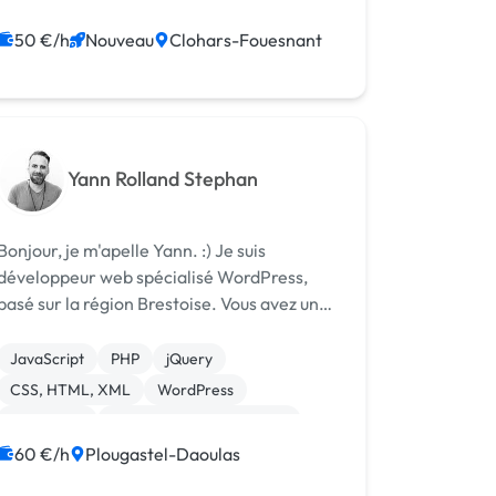
50 €/h
Nouveau
Clohars-Fouesnant
Yann Rolland Stephan
Bonjour, je m'apelle Yann. :) Je suis
développeur web spécialisé WordPress,
basé sur la région Brestoise. Vous avez un
projet ? Construisons-le ensemble !
Particulier ou entreprise, indépendant,
JavaScript
PHP
jQuery
association, mettons de côtés les aspects
CSS, HTML, XML
WordPress
mar...
Photoshop
Community management
Référencement, liens
Maintenance
60 €/h
Plougastel-Daoulas