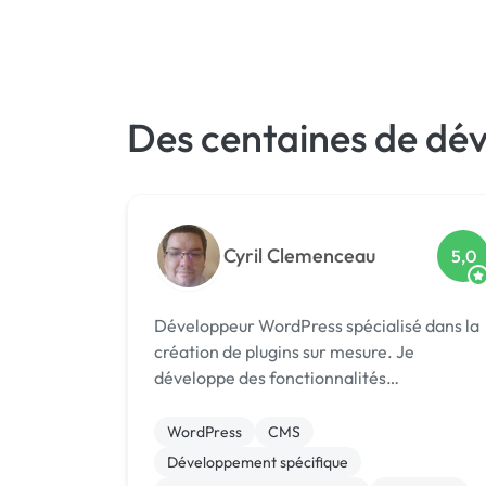
Des centaines de dé
Cyril Clemenceau
5,0
Développeur WordPress spécialisé dans la
création de plugins sur mesure. Je
développe des fonctionnalités
personnalisées, fiables et adaptées aux
besoins spécifiques de chaque projet.
WordPress
CMS
Développement spécifique