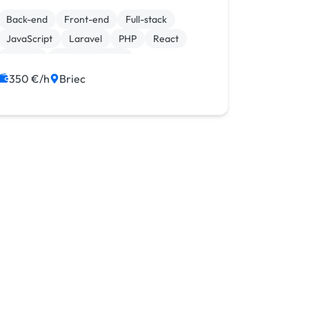
Back-end
Front-end
Full-stack
JavaScript
Laravel
PHP
React
Shopify
WooCommerce
Création de site internet
350 €/h
Briec