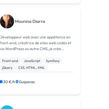
Mounina Diarra
Développeur web avec une appétence en
front-end, créatrice de sites web codés et
via WordPress ou autre CMS, je crée
également du contenu texte et graphique.
Je gère l'optimisation du référencement
Front-end
JavaScript
Symfony
également. Mes qualités : créative,
jQuery
CSS, HTML, XML
sociable, pe...
Création de site internet
Gestion site web
Installation de Script
Integration HTML
30 €/h
Guipavas
Site clé en main