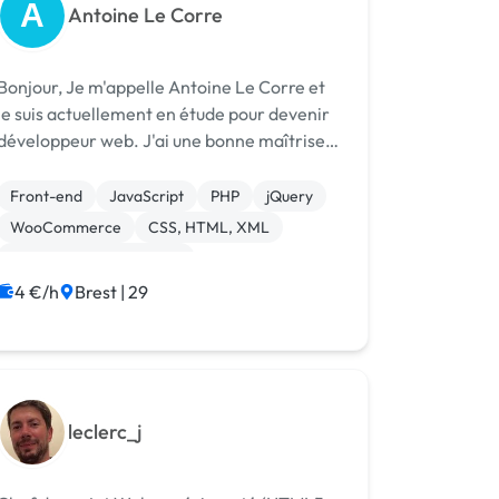
A
Antoine Le Corre
njour, Je m'appelle Antoine Le Corre et
je suis actuellement en étude pour devenir
développeur web. J'ai une bonne maîtrise
d'HTML, CSS et javascript ainsi que de
Wordpress. Je vous propose donc mes
Front-end
JavaScript
PHP
jQuery
services pour faire votre site web. J'ai u...
WooCommerce
CSS, HTML, XML
Création de site internet
Integration HTML
WordPress
4 €/h
Brest | 29
leclerc_j