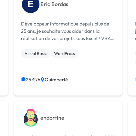
E
Eric Bordas
Développeur informatique depuis plus de
Bo
25 ans, je souhaite vous aider dans la
réalisation de vos projets sous Excel / VBA
ou Wordpress ! A bientôt !
Visual Basic
WordPress
25 €/h
Quimperlé
endorfine