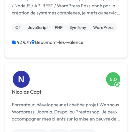
/ NodeJS / API REST / WordPress Passionné par la
création de systèmes complexes, je mets au service
de mes clients plusieurs années d'expérience en
agence web pour concevoir des outils stables, pe...
C#
JavaScript
PHP
Symfony
WordPress
42 €/h
Beaumont-lès-valence
N
5,0
Nicolas Capt
Formateur, développeur et chef de projet Web sous
Wordpress, Joomla, Drupal ou Prestashop. Je peux
accompagner mes clients sur la mise en oeuvre de
leurs projets et l'accompagnement au quotidien et