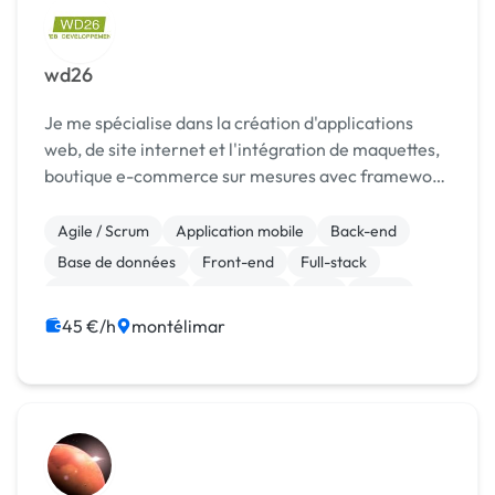
wd26
Je me spécialise dans la création d'applications
web, de site internet et l'intégration de maquettes,
boutique e-commerce sur mesures avec framework
bootsrap ou sur cms wordpress, blogger
prestashop. Création des applications web en
Agile / Scrum
Application mobile
Back-end
javascript ...
Base de données
Front-end
Full-stack
Gestion de projet
JavaScript
PHP
React
45 €/h
montélimar