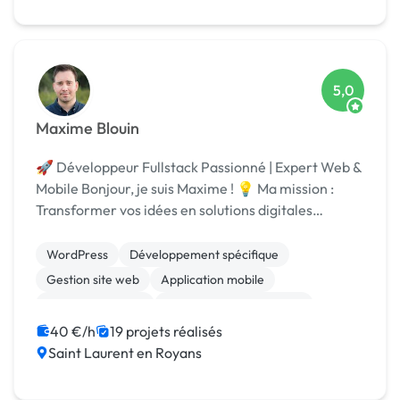
5,0
Maxime Blouin
🚀 Développeur Fullstack Passionné | Expert Web &
Mobile Bonjour, je suis Maxime ! 💡 Ma mission :
Transformer vos idées en solutions digitales
performantes. 🎯 Ce qui me distingue : • 100%
investissement dans chaque projet • Approche sur-
WordPress
Développement spécifique
me...
Gestion site web
Application mobile
CSS, HTML, XML
Création de site internet
Android
JavaScript
Admin système, sécurité
40 €/h
19 projets réalisés
Saint Laurent en Royans
Ionic