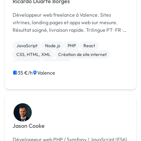
Ricardo Duarte Borges
Développeur web freelance à Valence. Sites
vitrines, landing pages et apps web sur mesure.
Résultat soigné, livraison rapide. Trilingue PT · FR ·
EN
JavaScript
Node.js
PHP
React
CSS, HTML, XML
Création de site internet
WordPress
SEO / GEO
35 €/h
Valence
Jason Cooke
Développeur web PHP / Symfony / JavaScript (ES6)