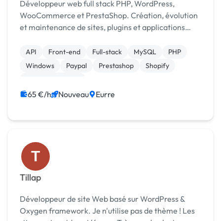
Développeur web full stack PHP, WordPress,
WooCommerce et PrestaShop. Création, évolution
et maintenance de sites, plugins et applications
métier sur mesure. Développement sur mesure et
maintenance
API
Front-end
Full-stack
MySQL
PHP
Windows
Paypal
Prestashop
Shopify
Site E-commerce
65 €/h
Nouveau
Eurre
T
Tillap
Développeur de site Web basé sur WordPress &
Oxygen framework. Je n'utilise pas de thème ! Les