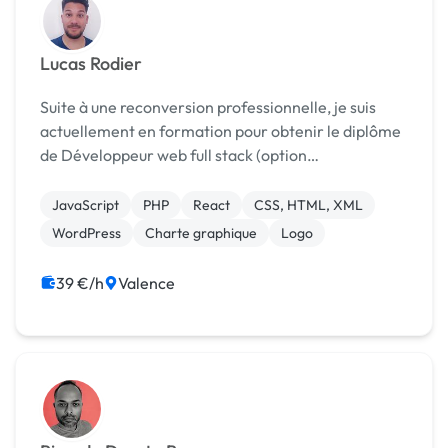
Lucas Rodier
Suite à une reconversion professionnelle, je suis
actuellement en formation pour obtenir le diplôme
de Développeur web full stack (option
PHP/Symfony) auprès de l'organisme Studi. J'ai créé
mon auto-entreprise afin de gagner en expérience
JavaScript
PHP
React
CSS, HTML, XML
rapideme...
WordPress
Charte graphique
Logo
39 €/h
Valence