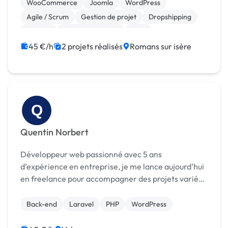
en autonomie de la vie de leurs sites. - Créat...
WooCommerce
Joomla
WordPress
Agile / Scrum
Gestion de projet
Dropshipping
Shopify
Site E-commerce
CMS
Création de site internet
45 €/h
2 projets réalisés
Romans sur isère
Q
Quentin Norbert
Développeur web passionné avec 5 ans
d’expérience en entreprise, je me lance aujourd’hui
en freelance pour accompagner des projets variés,
de la création de sites vitrines à des applications
web sur mesure. Mon parcours m’a permis de
Back-end
Laravel
PHP
WordPress
maîtriser ...