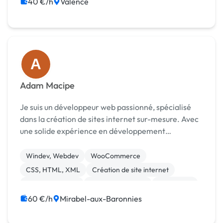
40 €/h
Valence
A
Adam Macipe
Je suis un développeur web passionné, spécialisé
dans la création de sites internet sur-mesure. Avec
une solide expérience en développement
WordPress et Odoo, je m'engage à fournir des
solutions web innovantes et performantes pour
Windev, Webdev
WooCommerce
répondre aux bes...
CSS, HTML, XML
Création de site internet
Gestion site web
Integration HTML
WordPress
Animation 3D
Logo
60 €/h
Mirabel-aux-Baronnies