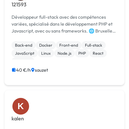
121593
Développeur full-stack avec des compétences
variées, spécialisé dans le développement PHP et
Javascript, avec ou sans frameworks. 🌐 Bruxelles
📌 Languages JS, TS, PHP, SQL, HTML, CSS, BASH,
PYTHON, JAVA 📌 Frameworks Symfony, ReactJS,
Back-end
Docker
Front-end
Full-stack
V...
JavaScript
Linux
Node.js
PHP
React
Symfony
40 €/h
sauzet
K
kalen