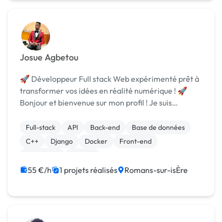
Josue Agbetou
🚀 Développeur Full stack Web expérimenté prêt à
transformer vos idées en réalité numérique ! 🚀
Bonjour et bienvenue sur mon profil ! Je suis
passionné par le développement web depuis 6
années et j'ai eu le privilège de travailler sur une
Full-stack
API
Back-end
Base de données
variét...
C++
Django
Docker
Front-end
JavaScript
MySQL
55 €/h
1 projets réalisés
Romans-sur-isÈre