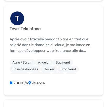
T
Tevai Tekuataoa
Après avoir travaillé pendant 3 ans en tant que
salarié dans le domaine du cloud, je me lance en
tant que développeur web freelance afin de
m'approcher des gens et de leurs problèmes, mais
aussi pour trouver plus de sens dans mes missions.
Agile / Scrum
Angular
Back-end
Mes ...
Base de données
Docker
Front-end
Full-stack
JavaScript
Linux
PHP
200 €/h
Valence