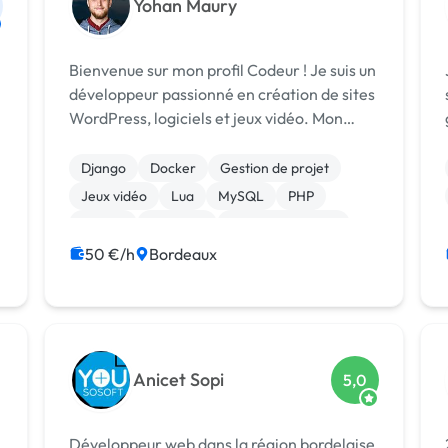
Yohan Maury
Bienvenue sur mon profil Codeur ! Je suis un
développeur passionné en création de sites
WordPress, logiciels et jeux vidéo. Mon
objectif principal est de vous aider à vous
démarquer de la concurrence en créant des
Django
Docker
Gestion de projet
projets uniques répondant à vos b...
Jeux vidéo
Lua
MySQL
PHP
Python
Symfony
CSS, HTML, XML
50 €/h
Bordeaux
Anicet Sopi
5,0
Développeur web dans la région bordelaise