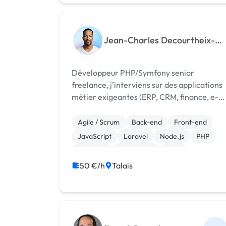
Jean-Charles Decourtheix-
Crozatier
Développeur PHP/Symfony senior
freelance, j’interviens sur des applications
métier exigeantes (ERP, CRM, finance, e-
commerce) où la structuration technique
est un enjeu stratégique.
Agile / Scrum
Back-end
Front-end
JavaScript
Laravel
Node.js
PHP
Symfony
Prestashop
CMS
50 €/h
Talais