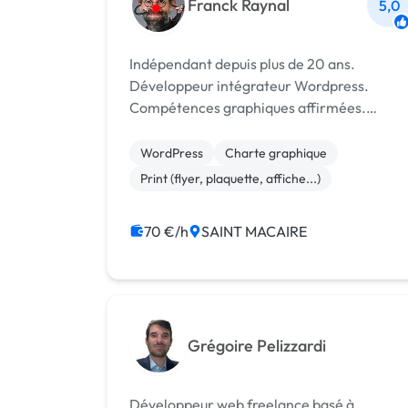
Franck Raynal
5,0
Indépendant depuis plus de 20 ans.
Développeur intégrateur Wordpress.
Compétences graphiques affirmées.
Parallèlement, activité de dessin de presse
et d'humour. Cartoons strips, caricatures,
WordPress
Charte graphique
BD.
Print (flyer, plaquette, affiche...)
70 €/h
SAINT MACAIRE
Grégoire Pelizzardi
Développeur web freelance basé à