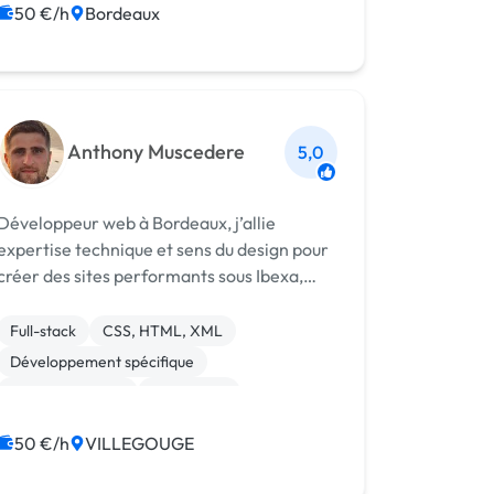
50 €/h
Bordeaux
Développement spécifique
Integration HTML
Anthony Muscedere
5,0
Développeur web à Bordeaux, j’allie
expertise technique et sens du design pour
créer des sites performants sous Ibexa,
WordPress et Symfony.
Full-stack
CSS, HTML, XML
Développement spécifique
Gestion site web
WordPress
50 €/h
VILLEGOUGE