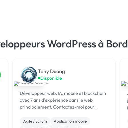
veloppeurs WordPress à Bord
Tony Duong
Disponible
Développeur web, IA, mobile et blockchain
avec 7 ans d'expérience dans le web
t
principalement. Contactez-moi pour
concrétiser vos projets rapidement.
.
Agile / Scrum
Application mobile