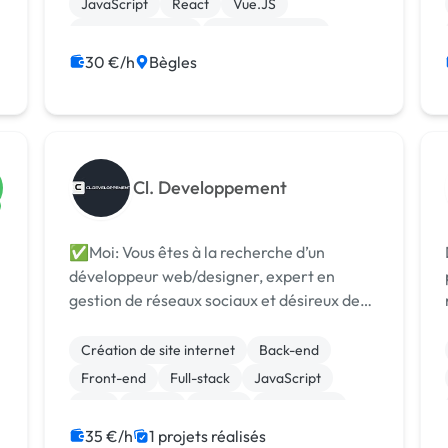
JavaScript
React
Vue.JS
CSS, HTML, XML
Gestion site web
30 €/h
Bègles
Cl. Developpement
✅Moi: Vous êtes à la recherche d’un
développeur web/designer, expert en
gestion de réseaux sociaux et désireux de
promouvoir vos compétences auprès de
potentiels clients ? Ne cherchez plus ! Avec
Création de site internet
Back-end
mes compétences en HTML, CSS, SCSS,
Front-end
Full-stack
JavaScript
Bootstrap, Java...
PHP
Vue.JS
jQuery
Prestashop
WooCommerce
35 €/h
1 projets réalisés