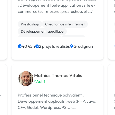
: Développement toute application : site e-
,
commerce (sur mesure, prestashop, etc..),
site vitrine (sur mesure, wordpress, etc..),
site communautaire (site e-learning,
Prestashop
Création de site internet
application métier, etc..) 9 ans d'e...
Développement spécifique
Modules et composants
WordPress
Site E-commerce
CSS, HTML, XML
40 €/h
2 projets réalisés
Gradignan
Migration ou refonte de site
Mathias Thomas Vitalis
Actif
e
Professionnel technique polyvalent :
.
Développement applicatif, web (PHP, Java,
C++, Godot, Wordpress, PS...),
Automatisations Audiovisuel (DaVinci