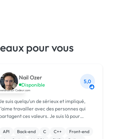
eaux pour vous
Nail Ozer
5,0
Disponible
Je suis quelqu’un de sérieux et impliqué,
j’aime travailler avec des personnes qui
partagent ces valeurs. Je suis là pour
réussir vos projets, dans une relation de
confiance et de respect mutuel !
API
Back-end
C
C++
Front-end