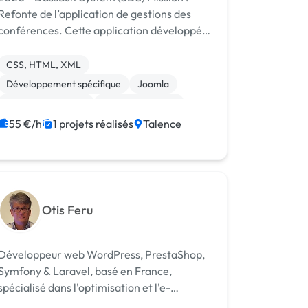
Refonte de l’application de gestions des
conférences. Cette application développé
depuis 2017 ne donnait pas satisfaction.
Réecriture du back en nodejs/loopback,
CSS, HTML, XML
exposition d’une nouvelle...
Développement spécifique
Joomla
Application mobile
Base de données
C++
Front-end
Full-stack
55 €/h
1 projets réalisés
Talence
Jakarta EE
Java
Otis Feru
Développeur web WordPress, PrestaShop,
Symfony & Laravel, basé en France,
spécialisé dans l'optimisation et l'e-
commerce.