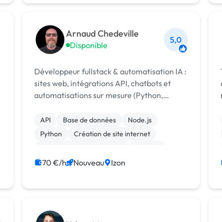
Arnaud Chedeville
5,0
Disponible
Développeur fullstack & automatisation IA :
sites web, intégrations API, chatbots et
automatisations sur mesure (Python,
WordPress, n8n) pour TPE et PME.
API
Base de données
Node.js
Python
Création de site internet
Développement spécifique
No code
WordPress
ChatGPT
Chatbot
70 €/h
Nouveau
Izon