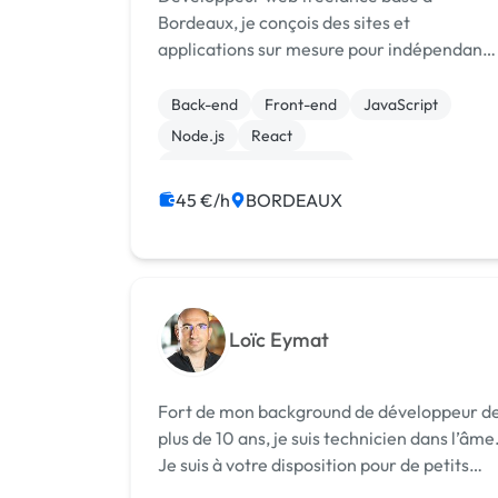
Bordeaux, je conçois des sites et
applications sur mesure pour indépendants
associations et étudiants. Mon stack
principal inclut WordPress, HTML, CSS,
Back-end
Front-end
JavaScript
React, Next.js, Tailwind CSS, Node.js et
Node.js
React
Firebase — avec u...
Admin système, sécurité
CSS, HTML, XML
45 €/h
BORDEAUX
Création de site internet
Web design
WordPress
Loïc Eymat
Fort de mon background de développeur d
plus de 10 ans, je suis technicien dans l’âme
Je suis à votre disposition pour de petits
projets Web, de la configuration back-end