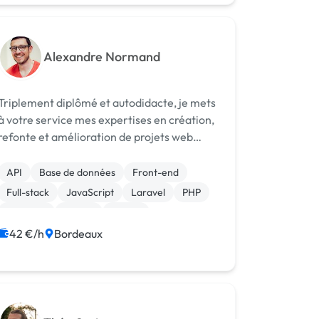
Alexandre Normand
Triplement diplômé et autodidacte, je mets
à votre service mes expertises en création,
refonte et amélioration de projets web
(PHP, Framework, CMS...). Je travaille avec
les technologies web open-source les plus
API
Base de données
Front-end
répandues et les plus adaptées p...
Full-stack
JavaScript
Laravel
PHP
Symfony
Vue.JS
jQuery
42 €/h
Bordeaux