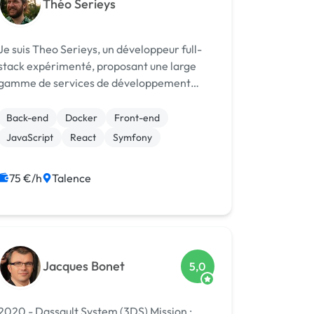
Théo Serieys
Je suis Theo Serieys, un développeur full-
stack expérimenté, proposant une large
gamme de services de développement
web. J'ai une grande expérience dans
l'utilisation des technologies front-end et
Back-end
Docker
Front-end
back-end, me permettant de créer des
JavaScript
React
Symfony
solutions sur...
75 €/h
Talence
Jacques Bonet
5,0
2020 - Dassault System (3DS) Mission :