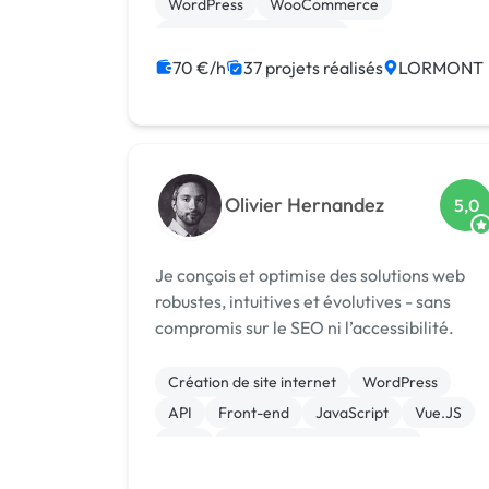
WordPress
WooCommerce
Création de site internet
Migration ou refonte de site
70 €/h
37 projets réalisés
LORMONT
Site clé en main
Logo
Olivier Hernandez
5,0
Je conçois et optimise des solutions web
robustes, intuitives et évolutives - sans
compromis sur le SEO ni l’accessibilité.
Création de site internet
WordPress
API
Front-end
JavaScript
Vue.JS
CMS
Développement spécifique
Experience utilisateur
Gestion site web