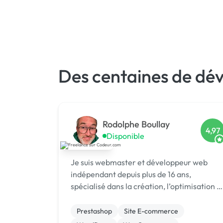
Des centaines de dé
Rodolphe Boullay
4,97
Disponible
Je suis webmaster et développeur web
indépendant depuis plus de 16 ans,
spécialisé dans la création, l’optimisation e
la maintenance de sites e-commerce sous
PrestaShop, WordPress et WooCommerce
Prestashop
Site E-commerce
Mon