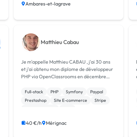
Ambares-et-lagrave
Matthieu Cabau
Je m'appelle Matthieu CABAU , j'ai 30 ans
et j'ai obtenu mon diplome de développeur
PHP via OpenClassrooms en décembre
2022. (reconversion après avoir passé
plusieurs années dans le domaine de la
Full-stack
PHP
Symfony
Paypal
comptabilité). J'ai travaillé sur des projets
Prestashop
Site E-commerce
Stripe
impl...
WooCommerce
CMS
CSS, HTML, XML
40 €/h
Mérignac