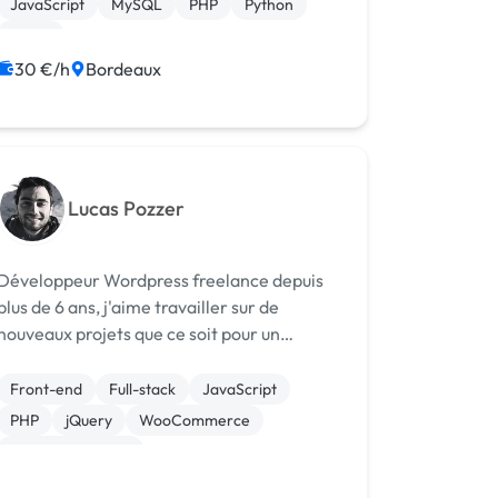
JavaScript
MySQL
PHP
Python
React
30 €/h
Bordeaux
Lucas Pozzer
Développeur Wordpress freelance depuis
plus de 6 ans, j'aime travailler sur de
nouveaux projets que ce soit pour un
particulier ou pour une entreprise. Avant de
me lancer en tant que freelance j’ai
Front-end
Full-stack
JavaScript
travaillé dans certaines des agences les
PHP
jQuery
WooCommerce
plus ...
CSS, HTML, XML
Création de site internet