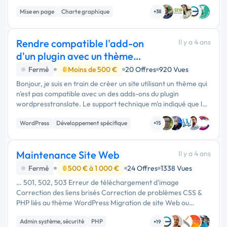
les références, de la charte graphique et des maquettes du
Mise en page
Charte graphique
client. Une …
+38
Rendre compatible l'add-on
Il y a 4 ans
d'un plugin avec un thème
wordpress
Fermé
Moins de 500 €
20 Offres
920 Vues
Bonjour, je suis en train de créer un site utilisant un thème qui
n'est pas compatible avec un des adds-ons du plugin
wordpresstranslate. Le support technique m'a indiqué que le
problème vient du fait que le thème n'utilise pas
WordPress
Développement spécifique
wp_nav_menus ...
+15
Maintenance Site Web
Il y a 4 ans
Fermé
500 € à 1 000 €
24 Offres
1338 Vues
… 501, 502, 503 Erreur de téléchargement d'image
Correction des liens brisés Correction de problèmes CSS &
PHP liés au thème WordPress Migration de site Web ou
sauvegarde Correction d'erreurs WordPress (écran blanc,
Admin système, sécurité
PHP
page non chargée, …
+19