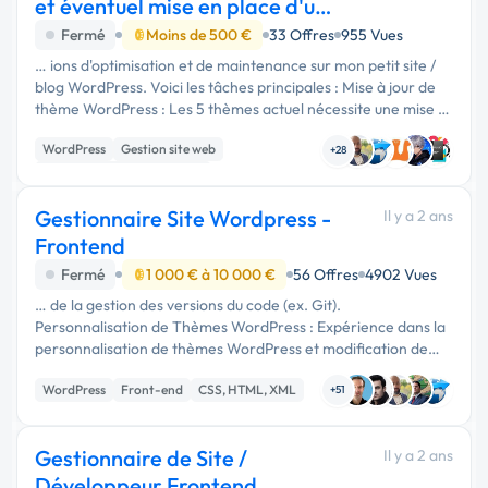
et éventuel mise en place d'un
cache objet
Fermé
Moins de 500 €
33 Offres
955 Vues
… ions d'optimisation et de maintenance sur mon petit site /
blog WordPress. Voici les tâches principales : Mise à jour de
thème WordPress : Les 5 thèmes actuel nécessite une mise à
jour, en veillant à la compatibilité avec les plugins en …
WordPress
Gestion site web
+28
Migration ou refonte de site
Gestionnaire Site Wordpress -
Il y a 2 ans
Frontend
Fermé
1 000 € à 10 000 €
56 Offres
4902 Vues
… de la gestion des versions du code (ex. Git).
Personnalisation de Thèmes WordPress : Expérience dans la
personnalisation de thèmes WordPress et modification de
thèmes pour répondre aux besoins spécifiques des projets.
WordPress
Front-end
CSS, HTML, XML
Développement de Plugins …
+51
Gestionnaire de Site /
Il y a 2 ans
Développeur Frontend