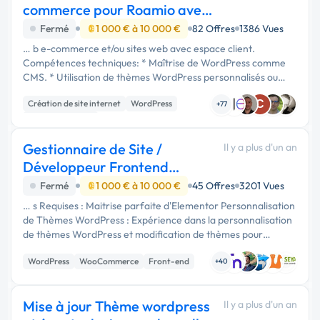
commerce pour Roamio avec
WordPress
Fermé
1 000 € à 10 000 €
82 Offres
1386 Vues
… b e-commerce et/ou sites web avec espace client.
Compétences techniques: * Maîtrise de WordPress comme
CMS. * Utilisation de thèmes WordPress personnalisés ou
premium. * Intégration et configuration des plugins suivants :
Création de site internet
WordPress
C
WooCommerce, …
+77
Site E-commerce
Gestionnaire de Site /
Il y a plus d'un an
Développeur Frontend
WordPress
Fermé
1 000 € à 10 000 €
45 Offres
3201 Vues
… s Requises : Maitrise parfaite d'Elementor Personnalisation
de Thèmes WordPress : Expérience dans la personnalisation
de thèmes WordPress et modification de thèmes pour
répondre aux besoins spécifiques des projets.
WordPress
WooCommerce
Front-end
Développement de Plugins …
+40
Mise à jour Thème wordpress
Il y a plus d'un an