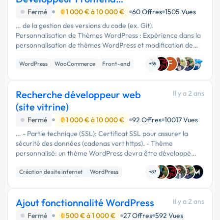
WordPress
Fermé
1 000 € à 10 000 €
60 Offres
1505 Vues
… de la gestion des versions du code (ex. Git).
Personnalisation de Thèmes WordPress : Expérience dans la
personnalisation de thèmes WordPress et modification de
thèmes pour répondre aux besoins spécifiques des projets.
F
WordPress
WooCommerce
Front-end
Développement de Plugins …
+55
Recherche développeur web
Il y a 2 ans
(site vitrine)
Fermé
1 000 € à 10 000 €
92 Offres
10017 Vues
… - Partie technique (SSL): Certificat SSL pour assurer la
sécurité des données (cadenas vert https). - Thème
personnalisé: un thème WordPress devra être développé
pour coller à la charte graphique et à l’identité de KITCOM.
Création de site internet
WordPress
SEO : recherches de …
+87
Ajout fonctionnalité WordPress
Il y a 2 ans
Fermé
500 € à 1 000 €
27 Offres
592 Vues