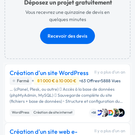
Déposez un projet gratuitement
Vous recevrez une quinzaine de devis en
quelques minutes
Recevoir des devis
Création d'un site WordPress
Il y a plus d'un an
Fermé
1 000 € à 10 000 €
63 Offres
5888 Vues
… (cPanel, Plesk, ou autre)  Accès à la base de données
(phpMyAdmin, MySQL)  Sauvegarde complète du site
(fichiers + base de données) • Structure et configuration du
site  Thème WordPress : Nom du thème utilisé + fichier ZIP
WordPress
Création de site internet
du thème (si …
+58
Site clé en main
Création d'un site web e-
Il y a plus d'un an