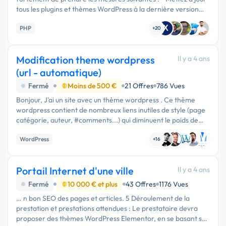
tous les plugins et thèmes WordPress à la dernière version
disponible. - Scanner votre site WordPress à l'aide d'un
X
PHP
logiciel …
+20
Modification theme wordpress
Il y a 4 ans
(url - automatique)
Fermé
Moins de 500 €
21 Offres
786 Vues
Bonjour, J'ai un site avec un thème wordpress . Ce thème
wordpress contient de nombreux liens inutiles de style (page
catégorie, auteur, #comments...) qui diminuent le poids de
mes autres pages. Je recherche quelqu'un pour me
WordPress
supprimer ces …
+16
Portail Internet d'une ville
Il y a 4 ans
Fermé
10 000 € et plus
43 Offres
1176 Vues
… n bon SEO des pages et articles. 5 Déroulement de la
prestation et prestations attendues : Le prestataire devra
proposer des thèmes WordPress Elementor, en se basant sur