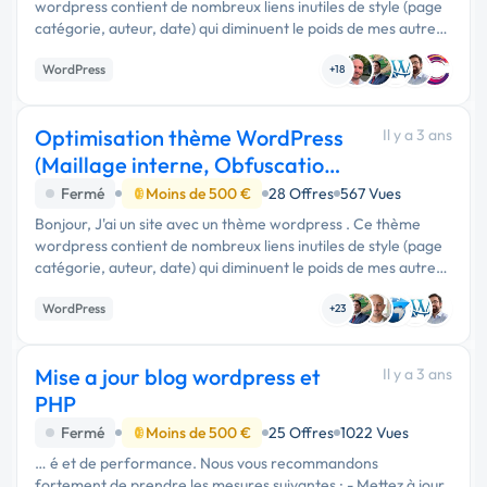
wordpress contient de nombreux liens inutiles de style (page
catégorie, auteur, date) qui diminuent le poids de mes autres
pages. Je recherche quelqu'un pour me supprimer ces …
WordPress
+18
Optimisation thème WordPress
Il y a 3 ans
(Maillage interne, Obfuscation
lien, Hn)
Fermé
Moins de 500 €
28 Offres
567 Vues
Bonjour, J'ai un site avec un thème wordpress . Ce thème
wordpress contient de nombreux liens inutiles de style (page
catégorie, auteur, date) qui diminuent le poids de mes autres
pages. Je recherche quelqu'un pour me supprimer ces …
WordPress
+23
Mise a jour blog wordpress et
Il y a 3 ans
PHP
Fermé
Moins de 500 €
25 Offres
1022 Vues
… é et de performance. Nous vous recommandons
fortement de prendre les mesures suivantes : - Mettez à jour