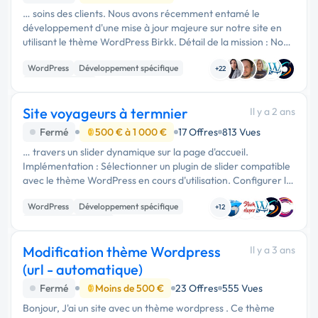
… soins des clients. Nous avons récemment entamé le
développement d'une mise à jour majeure sur notre site en
utilisant le thème WordPress Birkk. Détail de la mission : Nous
souhaitons intégrer une nouvelle fonctionnalité permettant
WordPress
Développement spécifique
aux …
+22
CSS, HTML, XML
Site voyageurs à termnier
Il y a 2 ans
Fermé
500 € à 1 000 €
17 Offres
813 Vues
… travers un slider dynamique sur la page d'accueil.
Implémentation : Sélectionner un plugin de slider compatible
avec le thème WordPress en cours d'utilisation. Configurer le
slider pour afficher des images de logements, avec un
WordPress
Développement spécifique
résumé …
+12
Experience utilisateur
Modification thème Wordpress
Il y a 3 ans
(url - automatique)
Fermé
Moins de 500 €
23 Offres
555 Vues
Bonjour, J'ai un site avec un thème wordpress . Ce thème