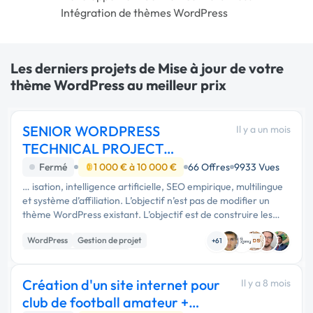
Intégration de thèmes WordPress
Les derniers projets de Mise à jour de votre
thème WordPress au meilleur prix
SENIOR WORDPRESS
Il y a un mois
TECHNICAL PROJECT
MANAGER AI augmented
Fermé
1 000 € à 10 000 €
66 Offres
9933 Vues
… isation, intelligence artificielle, SEO empirique, multilingue
et système d’affiliation. L’objectif n’est pas de modifier un
thème WordPress existant. L’objectif est de construire les
fondations d’une véritable plateforme digitale propriétaire,
WordPress
Gestion de projet
…
+61
Développement spécifique
Création d'un site internet pour
Il y a 8 mois
club de football amateur +