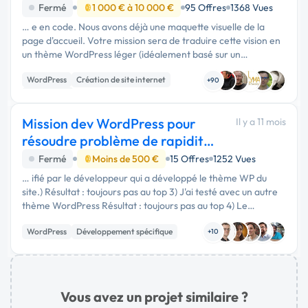
boutique
Fermé
1 000 € à 10 000 €
95 Offres
1368 Vues
… e en code. Nous avons déjà une maquette visuelle de la
page d'accueil. Votre mission sera de traduire cette vision en
un thème WordPress léger (idéalement basé sur un
constructeur de blocs/pages simple) qui garantisse : Fidélité
WordPress
Création de site internet
au design : …
+90
Web design
Mission dev WordPress pour
Il y a 11 mois
résoudre problème de rapidité
GravityForms
Fermé
Moins de 500 €
15 Offres
1252 Vues
… ifié par le développeur qui a développé le thème WP du
site.) Résultat : toujours pas au top 3) J'ai testé avec un autre
thème WordPress Résultat : toujours pas au top 4) Le
formulaire avait un grand nombre d'entrées (+10 000)
WordPress
Développement spécifique
stockées …
+10
Vous avez un projet similaire ?