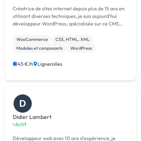
Créatrice de sites internet depuis plus de 15 ans en
utilisant diverses techniques, je suis aujourd’hui
développeur WordPress, spécialisée sur ce CMS
pour lequel je continue constamment de me
former. Des sites vitrines aux sites Woocommerce
WooCommerce
CSS, HTML, XML
je...
Modules et composants
WordPress
45 €/h
Lignerolles
D
Didier Lambert
Actif
Développeur web avec 10 ans d'expérience, je