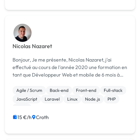
Nicolas Nazaret
Bonjour, Je me présente, Nicolas Nazaret, j'ai
effectué au cours de l'année 2020 une formation en
tant que Développeur Web et mobile de 6 mois à
l'école O'Clock à Paris. J'ai appris le langage HTML,
PHP, CSS, JavaScript et SQL. J'ai fais une spé...
Agile / Scrum
Back-end
Front-end
Full-stack
JavaScript
Laravel
Linux
Node.js
PHP
React
15 €/h
Croth