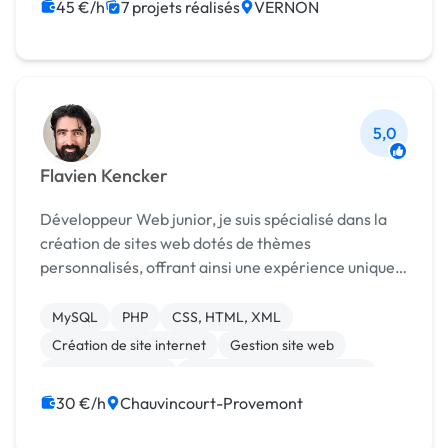
Node.js
45 €/h
7 projets réalisés
VERNON
5,0
Flavien Kencker
Développeur Web junior, je suis spécialisé dans la
création de sites web dotés de thèmes
personnalisés, offrant ainsi une expérience unique
et adaptée à chaque projet. Je réalise également
des sites sans utiliser de CMS. Compétences : •
MySQL
PHP
CSS, HTML, XML
Travau...
Création de site internet
Gestion site web
Integration HTML
Migration ou refonte de site
WordPress
CAO
Charte graphique
30 €/h
Chauvincourt-Provemont