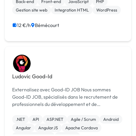
refontes visuelles sous WordPress, et acquis des c...
Back-end
Front-end
JavaScript
PHP
Gestion site web
Integration HTML
WordPress
12 €/h
Bémécourt
Ludovic Good-Id
Externalisez avec Good-ID JOB Nous sommes
Good-ID JOB, spécialisés dans le recrutement de
professionnels du développement et de
l'informatique depuis 2012. Basée à Genève, notre
société soutient des entreprises à l’international en
.NET
API
ASP.NET
Agile / Scrum
Android
leur offrant d...
Angular
AngularJS
Apache Cordova