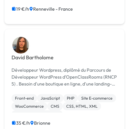
Application mobile
Back-end
19 €/h
Renneville - France
David Bartholome
Développeur Wordpress, diplômé du Parcours de
Développeur WordPress d'OpenClassRooms (RNCP
5) . Besoin d'une boutique en ligne, d'une landing-
page, d'un tunnel de vente ou d'un site éditorial ?
Fort de 2 années d'expérience dans le domaine, j...
Front-end
JavaScript
PHP
Site E-commerce
WooCommerce
CMS
CSS, HTML, XML
Création de site internet
Développement spécifique
Landing page
35 €/h
Brionne