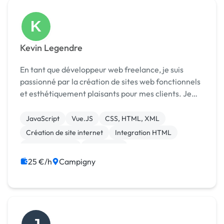
K
Kevin Legendre
En tant que développeur web freelance, je suis
passionné par la création de sites web fonctionnels
et esthétiquement plaisants pour mes clients. Je
suis compétent dans plusieurs technologies clés,
notamment HTML, CSS, Javascript et PHP ainsi que
JavaScript
Vue.JS
CSS, HTML, XML
d...
Création de site internet
Integration HTML
Site clé en main
WordPress
25 €/h
Campigny