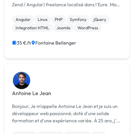
Zend / Angular) freelance localisé dans l'Eure. Ma
passion pour le développement et ma curiosité à
apprendre toujours plus m'ont permit d'en faire m...
Angular
Linux
PHP
Symfony
jQuery
Integration HTML
Joomla
WordPress
35 €/h
Fontaine Bellenger
Antoine Le Jean
Bonjour, Je m'appelle Antoine Le Jean et je suis un
développeur web passionné, doté d'une solide
formation et d'une expérience variée. À 25 ans, j'ai
déjà créé des sites web de A à Z, réalisé des