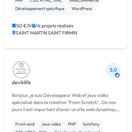
PHP
CSS, HTML, XML
WooCommerce
BootStrap • Gestion ...
Développement spécifique
WordPress
JavaScript
Site E-commerce
CMS
Modules et composants
jQuery
50 €/h
14 projets réalisés
SAINT MARTIN SAINT FIRMIN
5,0
dev4life
Bonjour, je suis Développeur Web et jeux vidéo
spécialisé dans la création "From Scratch". De nos
jours il est important d'avoir un site web dynamique,
rapide et responsive. C'est pour cela que je vous
propose mes services. MES SAVOIRS FAIRE...
Front-end
Jeux vidéo
PHP
Symfony