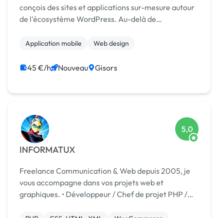
conçois des sites et applications sur-mesure autour
de l'écosystème WordPress. Au-delà de
l'installation de thèmes classiques, développement
mobile
Application mobile
Web design
45 €/h
Nouveau
Gisors
5,0
INFORMATUX
Freelance Communication & Web depuis 2005, je
vous accompagne dans vos projets web et
graphiques. • Développeur / Chef de projet PHP /
MySQLi / PDO, développement OO • Expert PHP
5/7/8, HTML5, CSS3, JQUERY, SMARTY, MySQL,