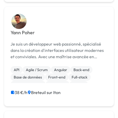
Yann Poher
Je suis un développeur web passionné, spécialisé
dans la création d'interfaces utilisateur modernes
et conviviales. Avec une maîtrise avancée en
HTML/CSS, j'utilise Bootstrap comme framework
pour concevoir des sites web esthétiques et
API
Agile / Scrum
Angular
Back-end
fonctionnels...
Base de données
Front-end
Full-stack
Gestion de projet
JavaScript
MySQL
38 €/h
Breteuil sur Iton