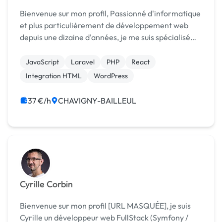
Bienvenue sur mon profil, Passionné d'informatique
et plus particulièrement de développement web
depuis une dizaine d'années, je me suis spécialisé
dans la programmation web. Grâce à mes années
d’expérience dans le domaine du web, j’ai pu ac...
JavaScript
Laravel
PHP
React
Integration HTML
WordPress
37 €/h
CHAVIGNY-BAILLEUL
Cyrille Corbin
Bienvenue sur mon profil [URL MASQUÉE], je suis
Cyrille un développeur web FullStack (Symfony /