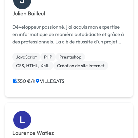
J
Julien Bailleul
Développeur passionné, j'ai acquis mon expertise
en informatique de manière autodidacte et grâce à
des professionnels. La clé de réussite d'un projet
selon moi : écoute, communication et disponibilité
via divers moyens (téléphone, réseaux sociaux,...
JavaScript
PHP
Prestashop
CSS, HTML, XML
Création de site internet
350 €/h
VILLEGATS
L
Laurence Watiez