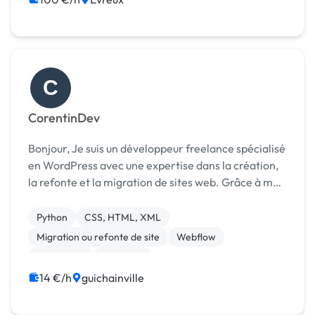
C
CorentinDev
Bonjour, Je suis un développeur freelance spécialisé
en WordPress avec une expertise dans la création,
la refonte et la migration de sites web. Grâce à mes
compétences en CSS, HTML, XML, et en Webflow, je
suis capable de concevoir des sites moder...
Python
CSS, HTML, XML
Migration ou refonte de site
Webflow
WordPress
ChatGPT
14 €/h
guichainville