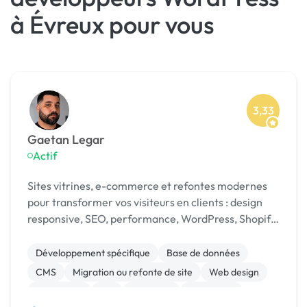
à Évreux pour vous
3,33
Gaetan Legar
Actif
Sites vitrines, e-commerce et refontes modernes
pour transformer vos visiteurs en clients : design
responsive, SEO, performance, WordPress, Shopify
et code sur mesure.
Développement spécifique
Base de données
CMS
Migration ou refonte de site
Web design
WordPress
API
Back-end
JavaScript