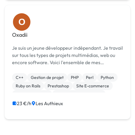
O
Oxadii
Je suis un jeune développeur indépendant. Je travail
sur tous les types de projets multimédias, web ou
encore software. Voici l'ensemble de mes
compétences : Thématique : * E-Commerce * Blog *
Forum * Site professio...
C++
Gestion de projet
PHP
Perl
Python
Ruby on Rails
Prestashop
Site E-commerce
CSS, HTML, XML
Création de site internet
23 €/h
Les Authieux