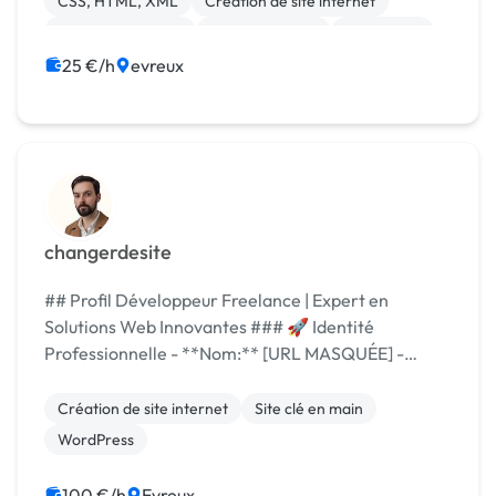
CSS, HTML, XML
Création de site internet
Integration HTML
Site clé en main
WordPress
SEO / GEO
25 €/h
evreux
changerdesite
## Profil Développeur Freelance | Expert en
Solutions Web Innovantes ### 🚀 Identité
Professionnelle - **Nom:** [URL MASQUÉE] -
**Statut:** Développeur Freelance Full Stack -
**Spécialités:** Développement Web, Applications
Création de site internet
Site clé en main
Mobiles, Solutions...
WordPress
100 €/h
Evreux