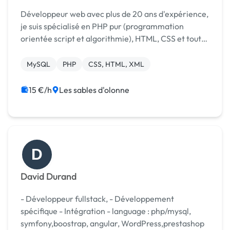
Développeur web avec plus de 20 ans d'expérience,
je suis spécialisé en PHP pur (programmation
orientée script et algorithmie), HTML, CSS et tout
ce qui compose un développement web robuste et
sur-mesure. ✅ Expertise confirmée en création de
MySQL
PHP
CSS, HTML, XML
si...
15 €/h
Les sables d'olonne
D
David Durand
- Développeur fullstack, - Développement
spécifique - Intégration - language : php/mysql,
symfony,boostrap, angular, WordPress,prestashop