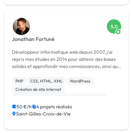
5,0
Jonathan Fortuné
Développeur informatique web depuis 2007, j'ai
repris mes études en 2014 pour obtenir des bases
solides et approfondir mes connaissances, ainsi que
mon savoir faire. 4 ans d'études en alternance
m'ont permis d'obtenir un titre professionnel de
PHP
CSS, HTML, XML
WordPress
"C...
Création de site internet
Développement spécifique
Base de données
Gestion de projet
Symfony
Installation de Script
50 €/h
4 projets réalisés
Saint-Gilles-Croix-de-Vie
Migration ou refonte de site