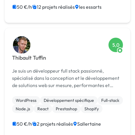
Modules et composants
Agile / Scrum
50 €/h
12 projets réalisés
les essarts
Base de données
Gestion de projet
5,0
Thibault Tuffin
Je suis un développeur full stack passionné,
spécialisé dans la conception et le développement
de solutions web sur mesure, performantes et
optimisées. Avec une expertise solide en
WordPress, Prestashop, Shopify et des technologies
WordPress
Développement spécifique
Full-stack
modernes comme ...
Node.js
React
Prestashop
Shopify
50 €/h
2 projets réalisés
Sallertaine