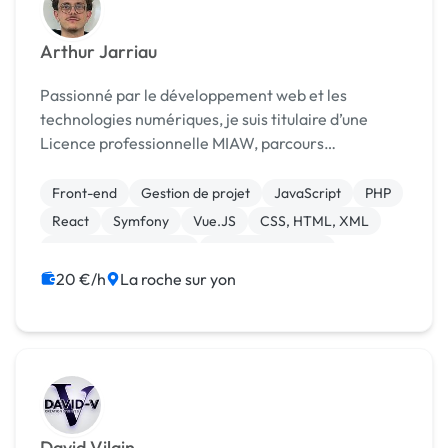
Arthur Jarriau
Passionné par le développement web et les
technologies numériques, je suis titulaire d’une
Licence professionnelle MIAW, parcours
Développeur Web Full Stack, ainsi que d’un BTS
Systèmes Numériques, option Informatique et
Front-end
Gestion de projet
JavaScript
PHP
Réseaux. Mon parcours acad...
React
Symfony
Vue.JS
CSS, HTML, XML
Experience utilisateur
Integration HTML
20 €/h
La roche sur yon
David Vilain