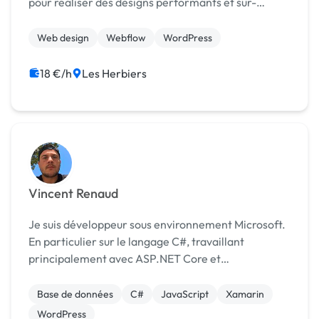
pour réaliser des designs performants et sur-
mesure.
Web design
Webflow
WordPress
18 €/h
Les Herbiers
Vincent Renaud
Je suis développeur sous environnement Microsoft.
En particulier sur le langage C#, travaillant
principalement avec ASP.NET Core et
EntityFramework. Bien sûr je peux aussi vous
accompagner avec mes connaissances en HTML,
Base de données
C#
JavaScript
Xamarin
CSS, Javascript, JQuery,...
WordPress