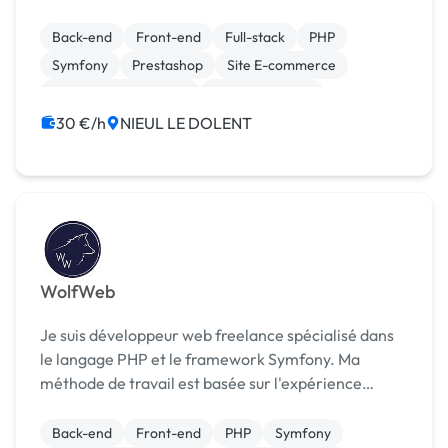
Back-end
Front-end
Full-stack
PHP
Symfony
Prestashop
Site E-commerce
Système de paiement
WooCommerce
Création de site internet
30 €/h
NIEUL LE DOLENT
WolfWeb
Je suis développeur web freelance spécialisé dans
le langage PHP et le framework Symfony. Ma
méthode de travail est basée sur l'expérience
utilisateur et la méthode AGILE afin de définir
clairement les besoins du client et d'aboutir à la
Back-end
Front-end
PHP
Symfony