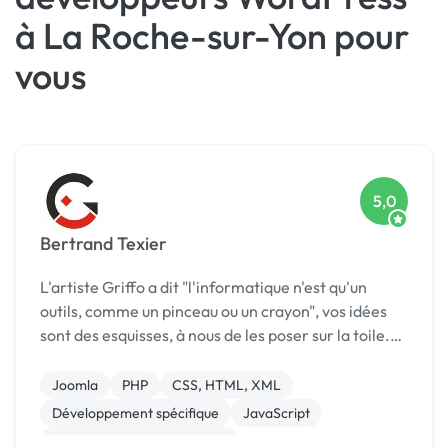
à La Roche-sur-Yon pour
vous
5,0
Bertrand Texier
L'artiste Griffo a dit "l'informatique n'est qu'un
outils, comme un pinceau ou un crayon", vos idées
sont des esquisses, à nous de les poser sur la toile.
Freelance depuis maintenant 15 ans, J'interviens
sur les projets de mes clients en tant ...
Joomla
PHP
CSS, HTML, XML
Développement spécifique
JavaScript
Migration ou refonte de site