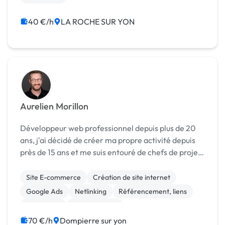
40 €/h
LA ROCHE SUR YON
Aurelien Morillon
Développeur web professionnel depuis plus de 20
ans, j'ai décidé de créer ma propre activité depuis
près de 15 ans et me suis entouré de chefs de projets
digitaux, admanagers, développeurs, rédacteurs et
netlinkers pour offrir un service complet e...
Site E-commerce
Création de site internet
Google Ads
Netlinking
Référencement, liens
SEO / GEO
Web Analytics
70 €/h
Dompierre sur yon