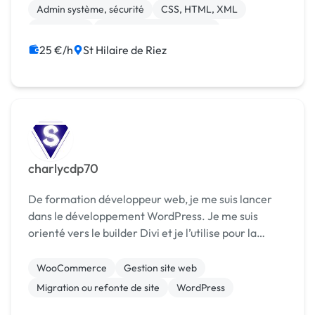
finalisa...
Admin système, sécurité
CSS, HTML, XML
WordPress
Audio, Video, Multimedia
25 €/h
St Hilaire de Riez
charlycdp70
De formation développeur web, je me suis lancer
dans le développement WordPress. Je me suis
orienté vers le builder Divi et je l’utilise pour la
plupart des projets selon le besoin. Mon site web :
[URL MASQUÉE]
WooCommerce
Gestion site web
Migration ou refonte de site
WordPress