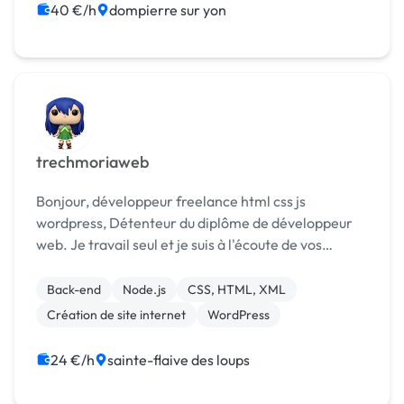
40 €/h
dompierre sur yon
trechmoriaweb
Bonjour, développeur freelance html css js
wordpress, Détenteur du diplôme de développeur
web. Je travail seul et je suis à l'écoute de vos
besoins et de vos attentes. Je suis à votre
disposition pour toute demande de création de site
Back-end
Node.js
CSS, HTML, XML
web vit...
Création de site internet
WordPress
24 €/h
sainte-flaive des loups