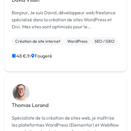
Bonjour, Je suis David, développeur web freelance
spécialisé dans la création de sites WordPress et
Divi. Mes sites sont optimisés pour le
référencement local (SEO). J'aide les
entrepreneurs et les entreprises à concrétiser leur
Création de site internet
WordPress
SEO / GEO
projet web e...
48 €/h
Fougeré
Thomas Lorand
Spécialiste de la création de sites web, je maîtrise
les plateformes WordPress (Elementor) et Webflow