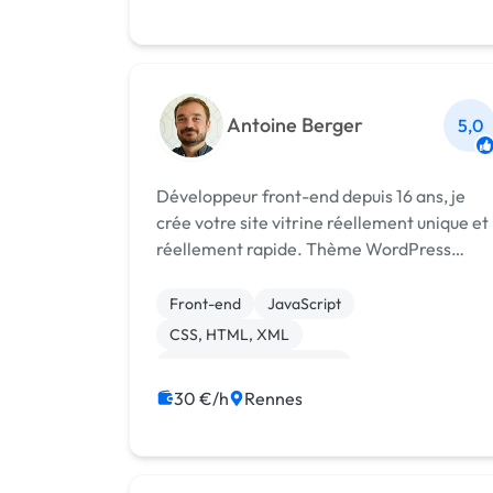
Antoine Berger
5,0
Développeur front-end depuis 16 ans, je
crée votre site vitrine réellement unique et
réellement rapide. Thème WordPress
“from scratch” | code optimisé et rapide |
SEO et accessibilité ready | PageSpee
Front-end
JavaScript
CSS, HTML, XML
Création de site internet
Integration HTML
30 €/h
Rennes
Migration ou refonte de site
Site clé en main
Web design
WordPress