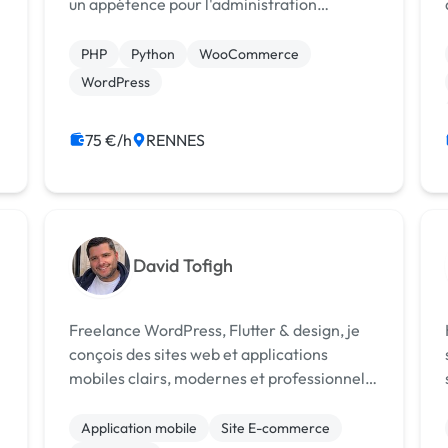
un appétence pour l'administration
serveur. Aujourd'hui développeur
WordPress depuis 15 ans (+300 projets)
PHP
Python
WooCommerce
avec une forte sensibilité à la sécurité
WordPress
WordPress/ WooCo...
75 €/h
RENNES
David Tofigh
Freelance WordPress, Flutter & design, je
conçois des sites web et applications
mobiles clairs, modernes et professionnels,
avec un accompagnement simple, humain
et structuré de A à Z.
Application mobile
Site E-commerce