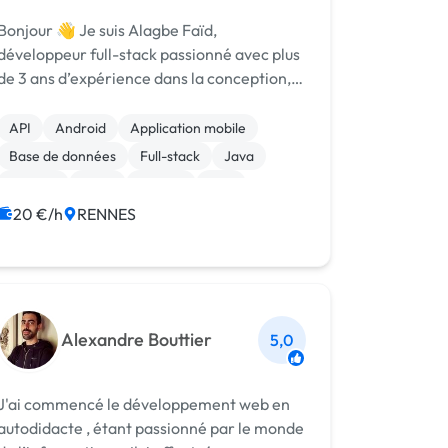
onjour 👋 Je suis Alagbe Faïd,
développeur full-stack passionné avec plus
de 3 ans d’expérience dans la conception,
le développement et la mise en ligne de
solutions web et mobiles sur mesure. Je suis
API
Android
Application mobile
également le fondateur de FADESoft, une
Base de données
Full-stack
Java
st...
Laravel
Linux
MySQL
PHP
20 €/h
RENNES
Alexandre Bouttier
5,0
J'ai commencé le développement web en
autodidacte , étant passionné par le monde