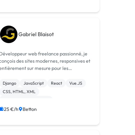
Gabriel Blaisot
Développeur web freelance passionné, je
conçois des sites modernes, responsives et
entièrement sur mesure pour les
indépendants, PME et associations.
Django
JavaScript
React
Vue.JS
CSS, HTML, XML
Création de site internet
Integration HTML
Landing page
25 €/h
Betton
Site clé en main