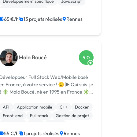
Développement spécifique
JavaScript
WordPres...
Système de paiement
Création de site internet
API
Node.js
65 €/h
13 projets réalisés
Rennes
CSS, HTML, XML
Malo Boucé
5,0
Développeur Full Stack Web/Mobile basé
en France, à votre service ! 🙂 ► Qui suis-je
ucé, né en 1995 en France ✳️
Détenteur d'un diplôme de Master de
l'école 42 à Paris ✳️ Passionné par le
API
Application mobile
C++
Docker
développement et l'acquisition de nouve...
Front-end
Full-stack
Gestion de projet
JavaScript
Linux
Node.js
55 €/h
1 projets réalisés
Rennes