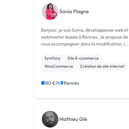
Sonia Plagne
Bonjour, je suis Sonia, développeuse web et
webmaster basée à Rennes. Je propose de
vous accompagner dans la modification, la
création et la gestion de votre site internet
qu’il s’agisse d’un site vitrine pour les
Symfony
Site E-commerce
particuliers ou les professionnel...
WooCommerce
Création de site internet
Gestion site web
Migration ou refonte de site
80 €/h
Rennes
Site clé en main
WordPress
Mathieu Glé