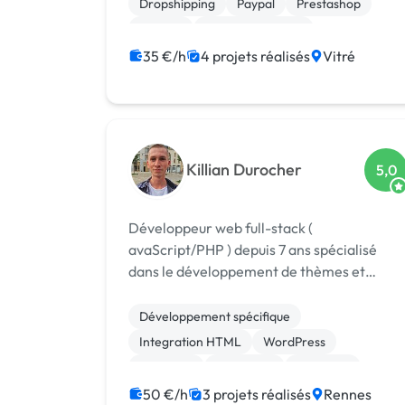
Dropshipping
Paypal
Prestashop
Shopify
Site E-commerce
CSS, HTML, XML
Gestion site web
35 €/h
4 projets réalisés
Vitré
Killian Durocher
5,0
Développeur web full-stack (
avaScript/PHP ) depuis 7 ans spécialisé
dans le développement de thèmes et
plugins WordPress sur mesure.
Développement spécifique
Integration HTML
WordPress
Back-end
Front-end
Full-stack
JavaScript
PHP
Symfony
jQuery
50 €/h
3 projets réalisés
Rennes