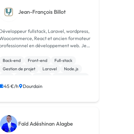
Jean-François Billot
Développeur fullstack, Laravel, wordpress,
Woocommerce, React et ancien formateur
professionnel en développement web. Je
m'assure de fournir des prestations
qualifiantes et de vous former aux outils qui
Back-end
Front-end
Full-stack
vous sont livrés. Développement,
Gestion de projet
Laravel
Node.js
formation...
PHP
React
jQuery
WooCommerce
45 €/h
Dourdain
Faïd Adéshinan Alagbe