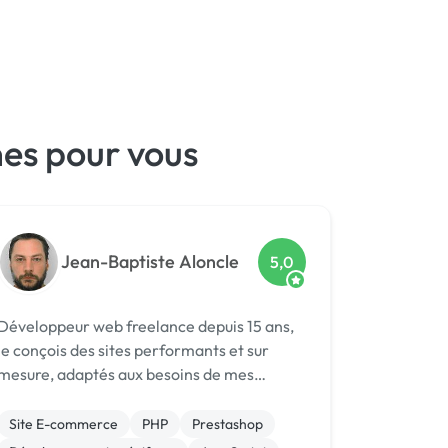
es pour vous
Jean-Baptiste Aloncle
5,0
Développeur web freelance depuis 15 ans,
je conçois des sites performants et sur
mesure, adaptés aux besoins de mes
ients. Spécialités : -Développement de
sites et applications web (WordPress,
Site E-commerce
PHP
Prestashop
Symfony, Angular) -Création de modules