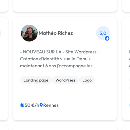
Site clé en main
Mathéo Richez
5,0
- NOUVEAU SUR LA - Site Wordpress |
Création d'identité visuelle Depuis
maintenant 6 ans j'accompagne les
entreprises, de toutes tailles et de tous
secteurs, dans leurs projets de
Landing page
WordPress
Logo
communication. Nous créons ensemble une
relation de confia...
50 €/h
Rennes