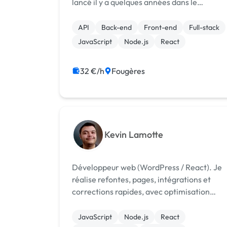
lancé il y a quelques années dans le
développement de sites web en
indépendant avec Wordpress. Mais ayant
API
Back-end
Front-end
Full-stack
envie de faire plus et de monter en
JavaScript
Node.js
React
compétence, j'ai suivi u...
32 €/h
Fougères
Kevin Lamotte
Développeur web (WordPress / React). Je
réalise refontes, pages, intégrations et
corrections rapides, avec optimisation
performance/SEO. Communication écrite,
délais respectés.
JavaScript
Node.js
React