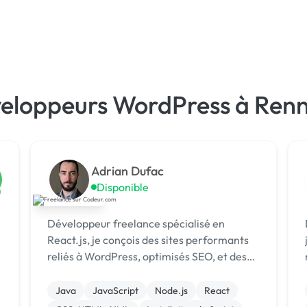
veloppeurs WordPress à Renn
Adrian Dufac
Disponible
Développeur freelance spécialisé en
React.js, je conçois des sites performants
reliés à WordPress, optimisés SEO, et des
automatisations via N8N et chatbots. [URL
cl
MASQUÉE]
Java
JavaScript
Node.js
React