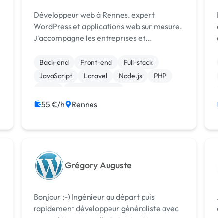
Développeur web à Rennes, expert
B
WordPress et applications web sur mesure.
r
J’accompagne les entreprises et
s
indépendants dans la création de sites
internet performants, optimisés pour le
Back-end
Front-end
Full-stack
référencement.
JavaScript
Laravel
Node.js
PHP
React
WooCommerce
CSS, HTML, XML
55 €/h
Rennes
Grégory Auguste
Bonjour :-) Ingénieur au départ puis
rapidement développeur généraliste avec