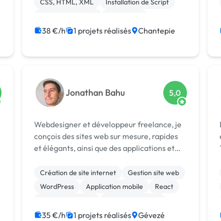
CSS, HTML, XML
Installation de Script
Integration HTML
SEO / GEO
38 €/h
1 projets réalisés
Chantepie
Jonathan Bahu
5,0
Webdesigner et développeur freelance, je
conçois des sites web sur mesure, rapides
et élégants, ainsi que des applications et
? ✳️ Malo Bo
outils digitaux pensés pour l’usage réel.
Création de site internet
Gestion site web
WordPress
Application mobile
React
Site E-commerce
CSS, HTML, XML
Migration ou refonte de site
SaaS
35 €/h
1 projets réalisés
Gévezé