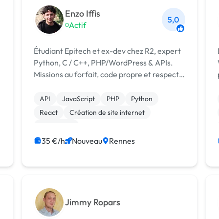
Enzo Iffis
5,0
Actif
Étudiant Epitech et ex-dev chez R2, expert
Python, C / C++, PHP/WordPress & APIs.
Missions au forfait, code propre et respect
strict des deadlines.
API
JavaScript
PHP
Python
React
Création de site internet
WordPress
35 €/h
Nouveau
Rennes
Jimmy Ropars