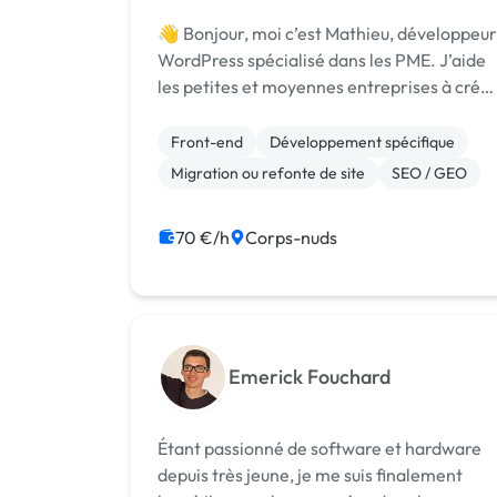
👋 Bonjour, moi c’est Mathieu, développeur
WordPress spécialisé dans les PME. J’aide
les petites et moyennes entreprises à crée
une présence en ligne puissante grâce à de
sites WordPress performants, optimisés
Front-end
Développement spécifique
pour le SEO et conçus pour converti...
Migration ou refonte de site
SEO / GEO
70 €/h
Corps-nuds
Emerick Fouchard
Étant passionné de software et hardware
depuis très jeune, je me suis finalement