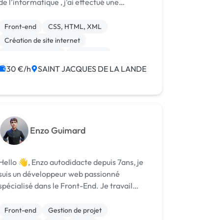
de l’informatique , j'ai effectué une
formation de développeur web où j’ai pu
par la suite obtenir mon diplôme un “BAC
Front-end
CSS, HTML, XML
+2 Développeur Logiciel”. Aujourd'hui , je
Création de site internet
m...
Integration HTML
WordPress
30 €/h
SAINT JACQUES DE LA LANDE
Enzo Guimard
Hello 👋, Enzo autodidacte depuis 7ans, je
suis un développeur web passionné
spécialisé dans le Front-End. Je travail
principalement avec : React.js | HTML/CSS
| PhP | Wordpress | Bootstrap Je suis
Front-end
Gestion de projet