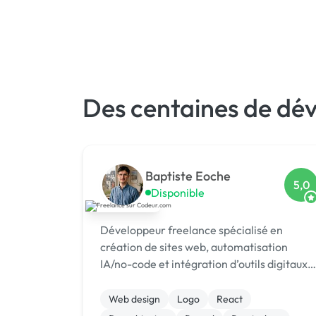
Des centaines de dé
Baptiste Eoche
5,0
Disponible
Développeur freelance spécialisé en
création de sites web, automatisation
IA/no-code et intégration d’outils digitaux,
j’aide les entreprises à gagner du temps et
améliorer leur présence en ligne.
Web design
Logo
React