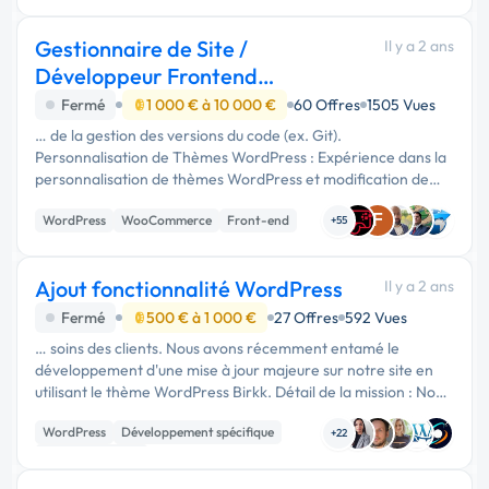
Site E-commerce
Gestionnaire de Site /
Il y a 2 ans
Développeur Frontend
WordPress
Fermé
1 000 € à 10 000 €
60 Offres
1505 Vues
… de la gestion des versions du code (ex. Git).
Personnalisation de Thèmes WordPress : Expérience dans la
personnalisation de thèmes WordPress et modification de
thèmes pour répondre aux besoins spécifiques des projets.
F
WordPress
WooCommerce
Front-end
Développement de Plugins …
+55
Ajout fonctionnalité WordPress
Il y a 2 ans
Fermé
500 € à 1 000 €
27 Offres
592 Vues
… soins des clients. Nous avons récemment entamé le
développement d'une mise à jour majeure sur notre site en
utilisant le thème WordPress Birkk. Détail de la mission : Nous
souhaitons intégrer une nouvelle fonctionnalité permettant
WordPress
Développement spécifique
aux …
+22
CSS, HTML, XML