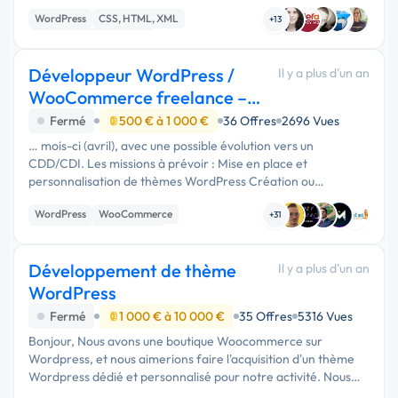
aux standards SEO actuels et aux bonnes pratiques de
WordPress
CSS, HTML, XML
développement. Être inst...
+13
Création de site internet
Développeur WordPress /
Il y a plus d'un an
WooCommerce freelance –
Mission avril (évol)
Fermé
500 € à 1 000 €
36 Offres
2696 Vues
… mois-ci (avril), avec une possible évolution vers un
CDD/CDI. Les missions à prévoir : Mise en place et
personnalisation de thèmes WordPress Création ou
optimisation de boutiques WooCommerce (produits, tunnel
WordPress
WooCommerce
d’achat, paiement) Développement …
+31
Développement spécifique
Développement de thème
Il y a plus d'un an
WordPress
Fermé
1 000 € à 10 000 €
35 Offres
5316 Vues
Bonjour, Nous avons une boutique Woocommerce sur
Wordpress, et nous aimerions faire l'acquisition d'un thème
Wordpress dédié et personnalisé pour notre activité. Nous
cherchons un prestataire qui soit force de proposition niveau