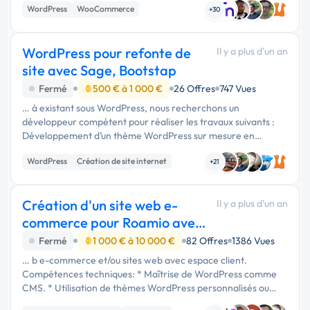
WordPress
WooCommerce
design et …
+30
Création de site internet
WordPress pour refonte de
Il y a plus d'un an
site avec Sage, Bootstap
Fermé
500 € à 1 000 €
26 Offres
747 Vues
… à existant sous WordPress, nous recherchons un
développeur compétent pour réaliser les travaux suivants :
Développement d’un thème WordPress sur mesure en
utilisant : Sage pour WordPress (roots.io/sage), Visual
WordPress
Création de site internet
Composer pour la gestion des …
+21
Migration ou refonte de site
Création d'un site web e-
Il y a plus d'un an
commerce pour Roamio avec
WordPress
Fermé
1 000 € à 10 000 €
82 Offres
1386 Vues
… b e-commerce et/ou sites web avec espace client.
Compétences techniques: * Maîtrise de WordPress comme
CMS. * Utilisation de thèmes WordPress personnalisés ou
premium. * Intégration et configuration des plugins suivants :