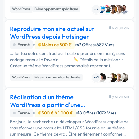
expérimenté sur WordPress (et idéalement sur ListingPro)
WordPress
Développement spécifique
pour m’aider à …
+12
Web design
Reproduire mon site actuel sur
Il y a un an
WordPress depuis Hotsinger
Fermé
Moins de 500 €
47 Offres
682 Vues
… tor (ou autre constructeur facile à prendre en main), sans
codage manuel à l’avenir. ⸻ ✏️ Détails de la mission : •
Créer un thème WordPress personnalisé reprenant
exactement le design actuel • Pages à intégrer : • Accueil
WordPress
Migration ou refonte de site
(avec blocs actuels) …
+42
Création de site internet
Réalisation d'un thème
Il y a un an
WordPress a partir d'une
maquette html css
Fermé
500 € à 1 000 €
18 Offres
1079 Vues
Bonjour, Je recherche un développeur WordPress capable de
transformer une maquette HTML/CSS fournie en un thème
sur mesure. Ce thème devra : Être entièrement conforme