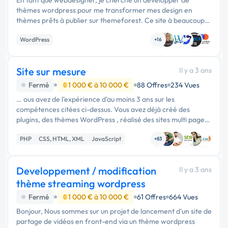
thèmes wordpress pour me transformer mes design en
thèmes prêts à publier sur themeforest. Ce site à beaucoup
de restriction aux quelles il faut se soumettre pour pouvoir
WordPress
publier. J'aimerais …
+16
Site sur mesure
Il y a 3 ans
Fermé
1 000 € à 10 000 €
88 Offres
234 Vues
… ous avez de l'expérience d'au moins 3 ans sur les
compétences citées ci-dessus. Vous avez déjà créé des
plugins, des thèmes WordPress , réalisé des sites multi pages
React, et vous êtes accès sécurité système. Vous êtes soit
PHP
CSS, HTML, XML
JavaScript
développeur …
+83
Developpement / modification
Il y a 3 ans
thème streaming wordpress
Fermé
1 000 € à 10 000 €
61 Offres
664 Vues
Bonjour, Nous sommes sur un projet de lancement d'un site de
partage de vidéos en front-end via un thème wordpress