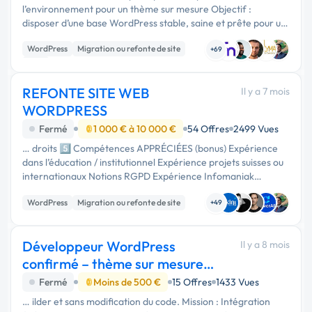
l’environnement pour un thème sur mesure Objectif :
disposer d’une base WordPress stable, saine et prête pour un
développement sur mesure. Création du thème wordpress
WordPress
Migration ou refonte de site
sur mesure : utilisation …
+69
CMS
REFONTE SITE WEB
Il y a 7 mois
WORDPRESS
Fermé
1 000 € à 10 000 €
54 Offres
2499 Vues
… droits 5️⃣ Compétences APPRÉCIÉES (bonus) Expérience
dans l’éducation / institutionnel Expérience projets suisses ou
internationaux Notions RGPD Expérience Infomaniak
Expérience projets multilingues complexes UX technique
WordPress
Migration ou refonte de site
(interaction front) …
+49
Développeur WordPress
Il y a 8 mois
confirmé – thème sur mesure
via maquette figma
Fermé
Moins de 500 €
15 Offres
1433 Vues
… ilder et sans modification du code. Mission : Intégration