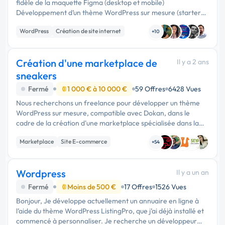
fidèle de la maquette Figma (desktop et mobile)
Développement d’un thème WordPress sur mesure (starter
theme) HTML / CSS propre, sémantique et responsive
WordPress
Création de site internet
JavaScript léger si nécessaire …
+10
Integration HTML
Création d'une marketplace de
Il y a 2 ans
sneakers
Fermé
1 000 € à 10 000 €
59 Offres
6428 Vues
Nous recherchons un freelance pour développer un thème
WordPress sur mesure, compatible avec Dokan, dans le
cadre de la création d'une marketplace spécialisée dans la
mode (sneakers) L'une des spécificités de cette marketplace
Marketplace
Site E-commerce
est que les …
+54
WordPress
Wordpress
Il y a un an
Fermé
Moins de 500 €
17 Offres
1526 Vues
Bonjour, Je développe actuellement un annuaire en ligne à
l’aide du thème WordPress ListingPro, que j’ai déjà installé et
commencé à personnaliser. Je recherche un développeur