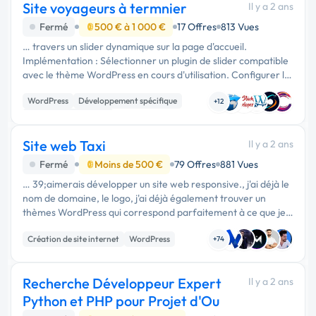
Site voyageurs à termnier
Il y a 2 ans
Fermé
500 € à 1 000 €
17 Offres
813 Vues
… travers un slider dynamique sur la page d'accueil.
Implémentation : Sélectionner un plugin de slider compatible
avec le thème WordPress en cours d'utilisation. Configurer le
slider pour afficher des images de logements, avec un
WordPress
Développement spécifique
résumé …
+12
Experience utilisateur
Site web Taxi
Il y a 2 ans
Fermé
Moins de 500 €
79 Offres
881 Vues
… 39;aimerais développer un site web responsive., j'ai déjà le
nom de domaine, le logo, j'ai déjà également trouver un
thèmes WordPress qui correspond parfaitement à ce que je
souhaite, j'aimerais trouver un développeur qui peut me le …
Création de site internet
WordPress
+74
Recherche Développeur Expert
Il y a 2 ans
Python et PHP pour Projet d'Ou