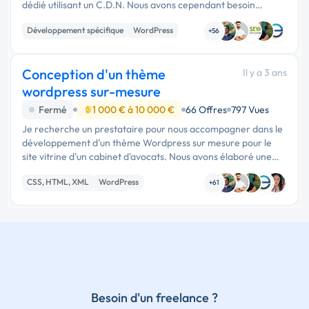
dédié utilisant un C.D.N. Nous avons cependant besoin
d'ajouter des fonctionnalités clés au thème, ce qui implique
Développement spécifique
WordPress
une …
+56
CSS, HTML, XML
Conception d'un thème
Il y a 3 ans
wordpress sur-mesure
Fermé
1 000 € à 10 000 €
66 Offres
797 Vues
Je recherche un prestataire pour nous accompagner dans le
développement d'un thème Wordpress sur mesure pour le
site vitrine d'un cabinet d'avocats. Nous avons élaboré une
architecture sous Figjam qui comprend tous les champs …
CSS, HTML, XML
WordPress
+61
Développement spécifique
Besoin d'un freelance ?