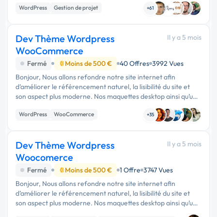
WordPress
Gestion de projet
…
+61
Développement spécifique
Dev Thème Wordpress
Il y a 5 mois
WooCommerce
Fermé
Moins de 500 €
40 Offres
3992 Vues
Bonjour, Nous allons refondre notre site internet afin
d’améliorer le référencement naturel, la lisibilité du site et
son aspect plus moderne. Nos maquettes desktop ainsi qu’une
partie mobile sont déjà réalisées sur Figma. Nous
WordPress
WooCommerce
recherchons quelq...
+35
Migration ou refonte de site
Dev Thème Wordpress
Il y a 5 mois
Woocomerce
Fermé
Moins de 500 €
1 Offre
3747 Vues
Bonjour, Nous allons refondre notre site internet afin
d’améliorer le référencement naturel, la lisibilité du site et
son aspect plus moderne. Nos maquettes desktop ainsi qu’une
partie mobile sont déjà réalisées sur Figma. Nous