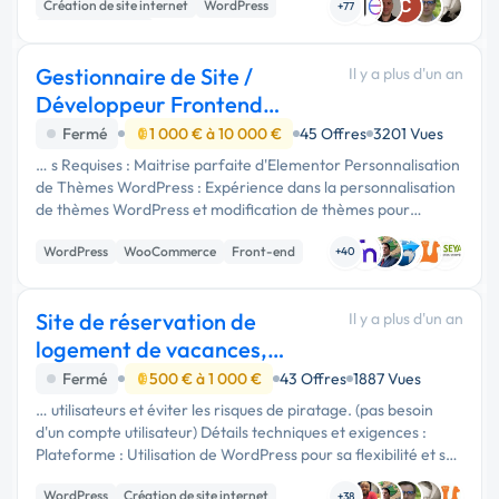
Création de site internet
WordPress
C
WooCommerce, …
+77
Site E-commerce
Gestionnaire de Site /
Il y a plus d'un an
Développeur Frontend
WordPress
Fermé
1 000 € à 10 000 €
45 Offres
3201 Vues
… s Requises : Maitrise parfaite d'Elementor Personnalisation
de Thèmes WordPress : Expérience dans la personnalisation
de thèmes WordPress et modification de thèmes pour
répondre aux besoins spécifiques des projets.
WordPress
WooCommerce
Front-end
Développement de Plugins …
+40
Site de réservation de
Il y a plus d'un an
logement de vacances,
wordpress beds24
Fermé
500 € à 1 000 €
43 Offres
1887 Vues
… utilisateurs et éviter les risques de piratage. (pas besoin
d'un compte utilisateur) Détails techniques et exigences :
Plateforme : Utilisation de WordPress pour sa flexibilité et sa
facilité de gestion. Thème WordPress moderne, adapté aux
WordPress
Création de site internet
…
+38