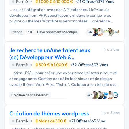
Fermé
1 000 € à 10 000 €
51 Offres
5379 Vues
… es, et l'intégration avec des API externes. Maîtrise du
développement PHP, spécifiquement dans le contexte de
plugins ou thèmes WordPress personnalisés. Expérience
confirmée avec les API Google, en particulier Google Sheets
Python
PHP
Développement spécifique
et Google Docs. …
+46
Je recherche un/une talentueux
Il y a 2 ans
(se) Développeur Web &
Designer UX/UI
Fermé
500 € à 1 000 €
52 Offres
803 Vues
… ption UX/UI pour créer une expérience utilisateur intuitive
et engageante. Gestion des défis techniques et de design
avec le thème WordPress "Astra". Collaboration étroite avec
notre équipe pour une intégration rapide et efficace. - …
Création de site internet
+47
Experience utilisateur
WordPress
Création de thèmes wordpress
Il y a 3 ans
Fermé
Moins de 500 €
21 Offres
665 Vues
En tant que webdesigner, je cherche un développer de