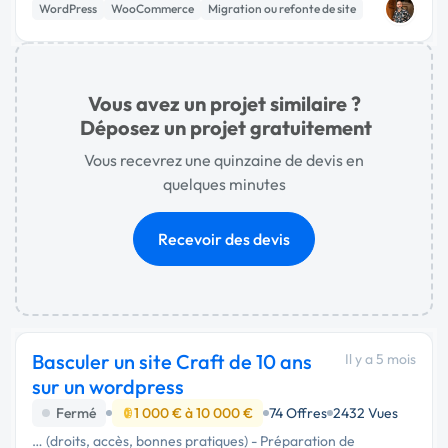
WordPress
WooCommerce
Migration ou refonte de site
recherchons quelq...
Vous avez un projet similaire ?
Déposez un projet gratuitement
Vous recevrez une quinzaine de devis en
quelques minutes
Recevoir des devis
Basculer un site Craft de 10 ans
Il y a 5 mois
sur un wordpress
Fermé
1 000 € à 10 000 €
74 Offres
2432 Vues
… (droits, accès, bonnes pratiques) - Préparation de