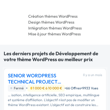
Création thèmes WordPress
Design thèmes WordPress
Intégration thèmes WordPress
Mise à jour thèmes WordPress
Les derniers projets de Développement de
votre thème WordPress au meilleur prix
SENIOR WORDPRESS
Il y a un mois
TECHNICAL PROJECT
MANAGER AI augmented
Fermé
1 000 € à 10 000 €
66 Offres
9933 Vues
… isation, intelligence artificielle, SEO empirique, multilingue
et système d’affiliation. L’objectif n’est pas de modifier un
thème WordPress existant. L’objectif est de construire les
fondations d’une véritable plateforme digitale propriétaire,