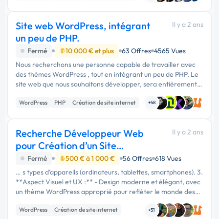
Site web WordPress, intégrant
Il y a 2 ans
un peu de PHP.
Fermé
10 000 € et plus
63 Offres
4565 Vues
Nous recherchons une personne capable de travailler avec
des thèmes WordPress , tout en intégrant un peu de PHP. Le
site web que nous souhaitons développer, sera entièrement
gratuit pour nos étudient, il sera un outil essentiel pour nos
WordPress
PHP
Création de site internet
clients, …
+58
Recherche Développeur Web
Il y a 2 ans
pour Création d’un Site
d’Annonces
Fermé
500 € à 1 000 €
56 Offres
618 Vues
… s types d’appareils (ordinateurs, tablettes, smartphones). 3.
**Aspect Visuel et UX :** - Design moderne et élégant, avec
un thème WordPress approprié pour refléter le monde des
voitures anciennes. - Interface utilisateur fluide et intuitive …
WordPress
Création de site internet
+51