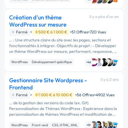
Site E-commerce
Création d'un thème
Il y a plus d'un an
WordPress sur mesure
Fermé
500 € à 1 000 €
51 Offres
720 Vues
… : Une structure claire du site avec les pages, sections et
fonctionnalités à intégrer. Objectifs du projet : - Développer
un thème WordPress sur mesure, performant, responsive, et
conforme aux standards de développement modernes. -
WordPress
Développement spécifique
Respecter la …
+46
Création de site internet
Gestionnaire Site Wordpress -
Il y a 2 ans
Frontend
Fermé
1 000 € à 10 000 €
56 Offres
4902 Vues
… de la gestion des versions du code (ex. Git).
Personnalisation de Thèmes WordPress : Expérience dans la
personnalisation de thèmes WordPress et modification de
thèmes pour répondre aux besoins spécifiques des projets.
WordPress
Front-end
CSS, HTML, XML
Développement de Plugins …
+51