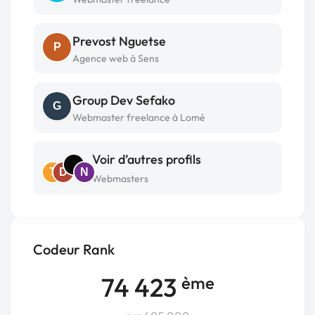
Prevost Nguetse
P
Agence web à Sens
Group Dev Sefako
G
Webmaster freelance à Lomé
Voir d’autres profils
T
D
N
Webmasters
Codeur Rank
74 423
ème